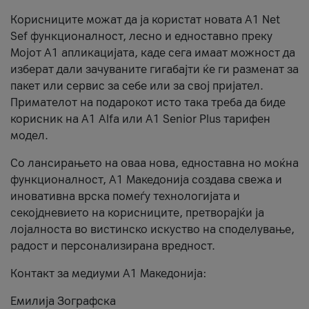
Корисниците можат да ја користат новата А1 Net
Sef функционалност, лесно и едноставно преку
Мојот А1 апликацијата, каде сега имаат можност да
изберат дали зачуваните гигабајти ќе ги разменат за
пакет или сервис за себе или за свој пријател.
Примателот на подарокот исто така треба да биде
корисник на А1 Alfa или A1 Senior Plus тарифен
модел.
Со лансирањето на оваа нова, едноставна но моќна
функционалност, А1 Македонија создава свежа и
иновативна врска помеѓу технологијата и
секојдневието на корисниците, претворајќи ја
лојалноста во вистинско искуство на споделување,
радост и персонализирана вредност.
Контакт за медиуми А1 Македонија:
Емилија Зографска