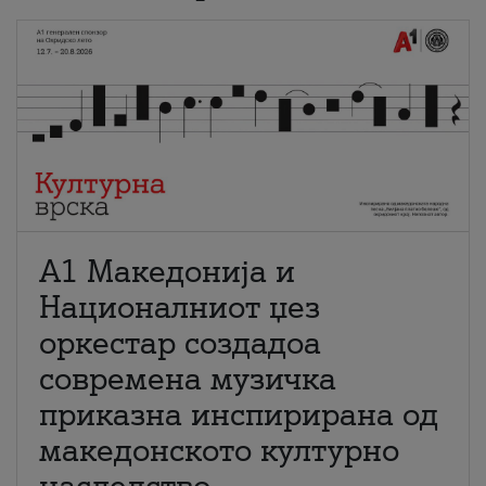
А1 Македонија и
Националниот џез
оркестар создадоа
современа музичка
приказна инспирирана од
македонското културно