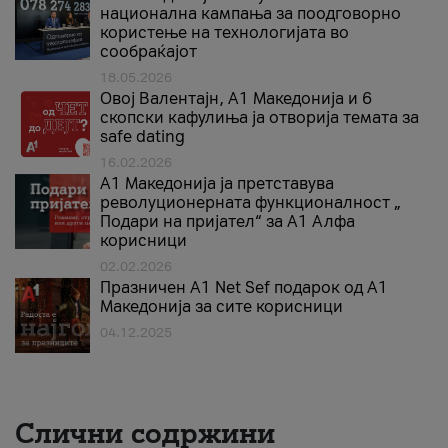
национална кампања за поодговорно
користење на технологијата во
сообраќајот
18.05.2026
Овој Валентајн, A1 Македонија и 6
скопски кафулиња ја отворија темата за
safe dating
16.02.2026
А1 Македонија ја претставува
револуционерната функционалност „
Подари на пријател“ за А1 Алфа
корисници
02.02.2026
Празничен A1 Net Sеf подарок од А1
Македонија за сите корисници
04.12.2025
Слични содржини