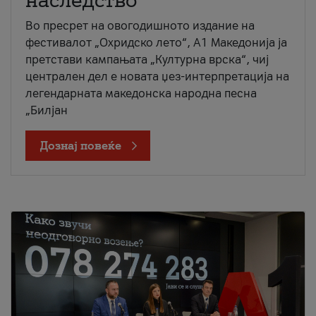
наследство
Во пресрет на овогодишното издание на
фестивалот „Охридско лето“, А1 Македонија ја
претстави кампањата „Културна врска“, чиј
централен дел е новата џез-интерпретација на
легендарната македонска народна песна
„Билјан
Дознај повеќе