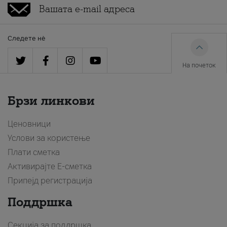
Следете нè
На почеток
Брзи линкови
Ценовници
Услови за користење
Плати сметка
Активирајте Е-сметка
Припејд регистрација
Поддршка
Секција за поддршка