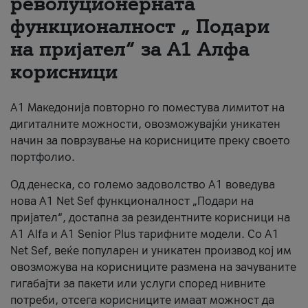
револуционерната
функционалност „ Подари
За нас
на пријател“ за А1 Алфа
#ПодобарОнлајн
корисници
А1 Македонија повторно го поместува лимитот на
дигиталните можности, овозможувајќи уникатен
начин за поврзување на корисниците преку своето
портфолио.
Од денеска, со големо задоволство А1 воведува
нова A1 Net Sef функционалност „Подари на
пријател“, достапна за резидентните корисници на
А1 Alfa и A1 Senior Plus тарифните модели. Со A1
Net Sef, веќе популарен и уникатен производ кој им
овозможува на корисниците размена на зачуваните
гигабајти за пакети или услуги според нивните
потреби, отсега корисниците имаат можност да