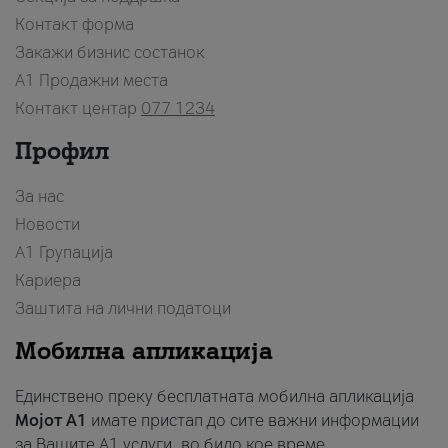
Контакт форма
Закажи бизнис состанок
A1 Продажни места
Контакт центар
077 1234
Профил
За нас
Новости
А1 Групација
Кариера
Заштита на лични податоци
Мобилна апликација
Единствено преку бесплатната мобилна апликација
Мојот A1
имате пристап до сите важни информации
за Вашите A1 услуги, во било кое време.