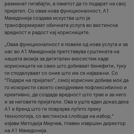
разменат гигабајти, а пакетот да го подарат на свој
пријател. Со оваа нова функционалност, А1
Македонија создава искуства што ја
трансформираат обичната услуга во вистинска
вредност и радост кај корисниците.
„Оваа функционалност е повеќе од нова услуга и за
нас во А1 Македонија претставува суштината на
нашата визија за дигитален екосистем каде
корисниците не само што добиваат бенефити, туку
ги споделуваат со оние што им се најважни. Со
“Подари на пријател”, секој корисник добива моќ да
го искористи своето секојдневие пофлексибилно и
креативно, да создаде вредност што трае и за него
и за неговите пријатели. Ова е уште еден доказ дека
А1 е бренд што ги поврзува луѓето преку
технологија, со вистинска слобода на избор,“
изјави Методија Мирчев, главен извршен директор
на А1 Македонија.