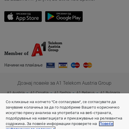
Member of
Начини на плаќање
Дознај повеќе за A1 Telekom Austria Group
A1 Austria
A1 Croatia
A1 Serbia
A1 Belarus
A1 Bulgaria
A1 Slovenia
A1 Digital
Со кликање на копчето "Се согласувам", се согласувате да
зачуваме колачиња за да го подобриме Вашето корисничко
искуство преку анализа на употребата на веб-страната,
подобрување на навигацијата и прикажување на релевантна
содржина. За повеќе информации проверете на
Повеќе