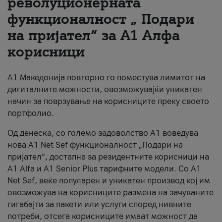
револуционерната
функционалност „ Подари
За нас
на пријател“ за А1 Алфа
#ПодобарОнлајн
корисници
А1 Македонија повторно го поместува лимитот на
дигиталните можности, овозможувајќи уникатен
начин за поврзување на корисниците преку своето
портфолио.
Од денеска, со големо задоволство А1 воведува
нова A1 Net Sef функционалност „Подари на
пријател“, достапна за резидентните корисници на
А1 Alfa и A1 Senior Plus тарифните модели. Со A1
Net Sef, веќе популарен и уникатен производ кој им
овозможува на корисниците размена на зачуваните
гигабајти за пакети или услуги според нивните
потреби, отсега корисниците имаат можност да