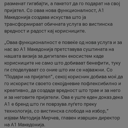
разменат гигабајти, а пакетот да го подарат на свој
пријател. Со оваа нова функционалност, А1
Македонија создава искуства што ја
трансформираат обичната услуга во вистинска
вредност и радост кај корисниците.
„Оваа функционалност е повеќе од нова услуга и за
нас во А1 Македонија претставува суштината на
нашата визија за дигитален екосистем каде
корисниците не само што добиваат бенефити, туку
ги споделуваат со оние што им се најважни. Со
“Подари на пријател”, секој корисник добива моќ да
го искористи своето секојдневие пофлексибилно и
креативно, да создаде вредност што трае и за него
и за неговите пријатели. Ова е уште еден доказ дека
А1 е бренд што ги поврзува луѓето преку
технологија, со вистинска слобода на избор,“
изјави Методија Мирчев, главен извршен директор
на А1 Македонија.