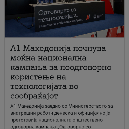
A1 Македонија почнува
моќна национална
кампања за поодговорно
користење на
технологијата во
сообраќајот
A1 Македонија заедно со Министерството за
внатрешни работи денеска и официјално ја
претставија националната општествено
одговорна кампања „Одговорно со