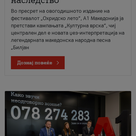
наследство
Во пресрет на овогодишното издание на
фестивалот „Охридско лето“, А1 Македонија ја
претстави кампањата „Културна врска“, чиј
централен дел е новата џез-интерпретација на
легендарната македонска народна песна
„Билјан
Дознај повеќе