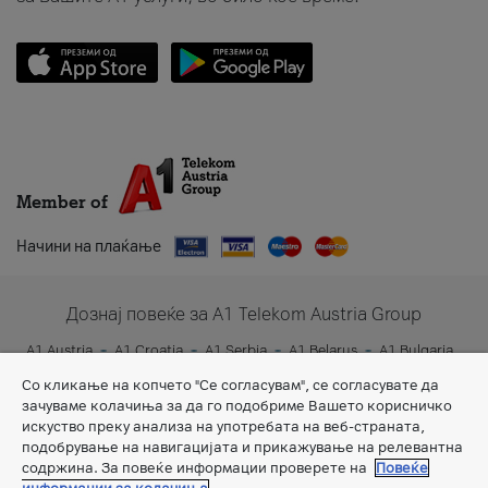
Member of
Начини на плаќање
Дознај повеќе за A1 Telekom Austria Group
A1 Austria
A1 Croatia
A1 Serbia
A1 Belarus
A1 Bulgaria
A1 Slovenia
A1 Digital
Со кликање на копчето "Се согласувам", се согласувате да
зачуваме колачиња за да го подобриме Вашето корисничко
искуство преку анализа на употребата на веб-страната,
подобрување на навигацијата и прикажување на релевантна
содржина. За повеќе информации проверете на
Повеќе