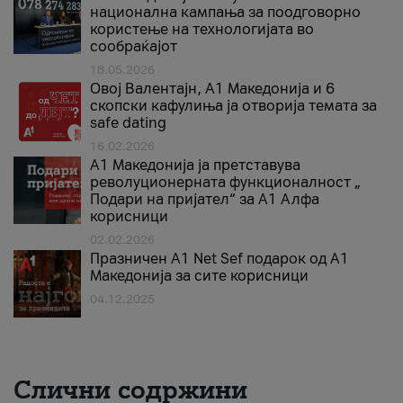
национална кампања за поодговорно
користење на технологијата во
сообраќајот
18.05.2026
Овој Валентајн, A1 Македонија и 6
скопски кафулиња ја отворија темата за
safe dating
16.02.2026
А1 Македонија ја претставува
револуционерната функционалност „
Подари на пријател“ за А1 Алфа
корисници
02.02.2026
Празничен A1 Net Sеf подарок од А1
Македонија за сите корисници
04.12.2025
Слични содржини