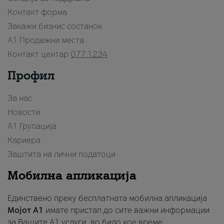
Контакт форма
Закажи бизнис состанок
A1 Продажни места
Контакт центар
077 1234
Профил
За нас
Новости
А1 Групација
Кариера
Заштита на лични податоци
Мобилна апликација
Единствено преку бесплатната мобилна апликација
Мојот A1
имате пристап до сите важни информации
за Вашите A1 услуги, во било кое време.