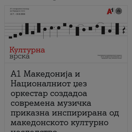
А1 Македонија и
Националниот џез
оркестар создадоа
современа музичка
приказна инспирирана од
македонското културно