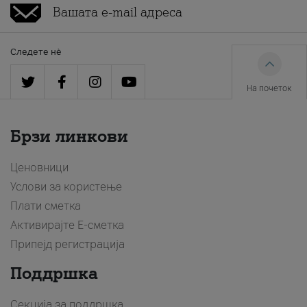
Следете нè
На почеток
Брзи линкови
Ценовници
Услови за користење
Плати сметка
Активирајте Е-сметка
Припејд регистрација
Поддршка
Секција за поддршка