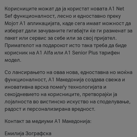
Корисниците можат да ја користат новата А1 Net
Sef функционалност, лесно и едноставно преку
Мојот А1 апликацијата, каде сега имаат можност да
изберат дали зачуваните гигабајти ќе ги разменат за
пакет или сервис за себе или за свој пријател.
Примателот на подарокот исто така треба да биде
корисник на А1 Alfa или A1 Senior Plus тарифен
модел.
Со лансирањето на оваа нова, едноставна но моќна
функционалност, А1 Македонија создава свежа и
иновативна врска помеѓу технологијата и
секојдневието на корисниците, претворајќи ја
лојалноста во вистинско искуство на споделување,
радост и персонализирана вредност.
Контакт за медиуми А1 Македонија:
Емилија Зографска