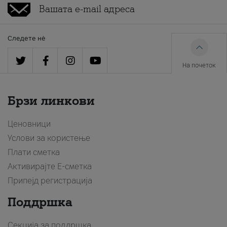
Следете нè
На почеток
Брзи линкови
Ценовници
Услови за користење
Плати сметка
Активирајте Е-сметка
Припејд регистрација
Поддршка
Секција за поддршка