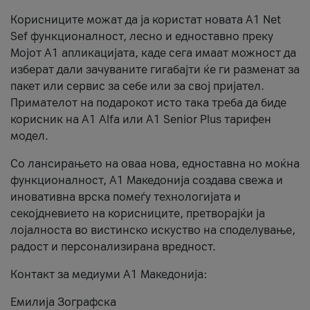
Корисниците можат да ја користат новата А1 Net
Sef функционалност, лесно и едноставно преку
Мојот А1 апликацијата, каде сега имаат можност да
изберат дали зачуваните гигабајти ќе ги разменат за
пакет или сервис за себе или за свој пријател.
Примателот на подарокот исто така треба да биде
корисник на А1 Alfa или A1 Senior Plus тарифен
модел.
Со лансирањето на оваа нова, едноставна но моќна
функционалност, А1 Македонија создава свежа и
иновативна врска помеѓу технологијата и
секојдневието на корисниците, претворајќи ја
лојалноста во вистинско искуство на споделување,
радост и персонализирана вредност.
Контакт за медиуми А1 Македонија:
Емилија Зографска