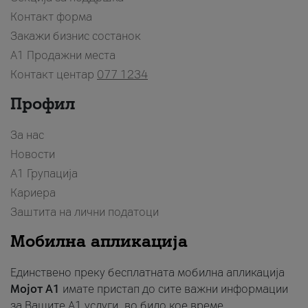
Контакт форма
Закажи бизнис состанок
A1 Продажни места
Контакт центар
077 1234
Профил
За нас
Новости
А1 Групација
Кариера
Заштита на лични податоци
Мобилна апликација
Единствено преку бесплатната мобилна апликација
Мојот A1
имате пристап до сите важни информации
за Вашите A1 услуги, во било кое време.