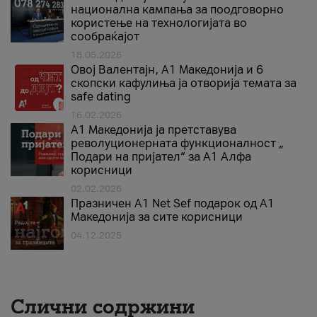
национална кампања за поодговорно
користење на технологијата во
сообраќајот
18.05.2026
Овој Валентајн, A1 Македонија и 6
скопски кафулиња ја отворија темата за
safe dating
16.02.2026
А1 Македонија ја претставува
револуционерната функционалност „
Подари на пријател“ за А1 Алфа
корисници
02.02.2026
Празничен A1 Net Sеf подарок од А1
Македонија за сите корисници
04.12.2025
Слични содржини