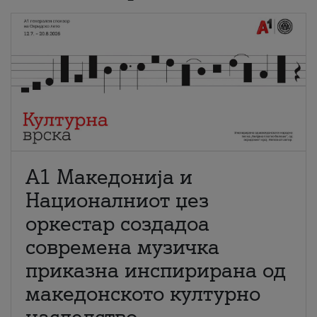
А1 Македонија и
Националниот џез
оркестар создадоа
современа музичка
приказна инспирирана од
македонското културно