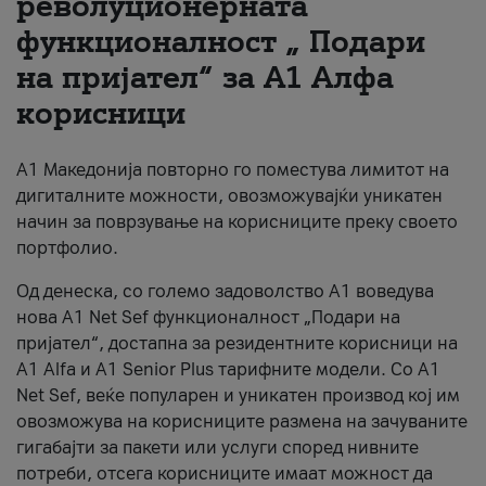
револуционерната
функционалност „ Подари
За нас
на пријател“ за А1 Алфа
#ПодобарОнлајн
корисници
А1 Македонија повторно го поместува лимитот на
дигиталните можности, овозможувајќи уникатен
начин за поврзување на корисниците преку своето
портфолио.
Од денеска, со големо задоволство А1 воведува
нова A1 Net Sef функционалност „Подари на
пријател“, достапна за резидентните корисници на
А1 Alfa и A1 Senior Plus тарифните модели. Со A1
Net Sef, веќе популарен и уникатен производ кој им
овозможува на корисниците размена на зачуваните
гигабајти за пакети или услуги според нивните
потреби, отсега корисниците имаат можност да