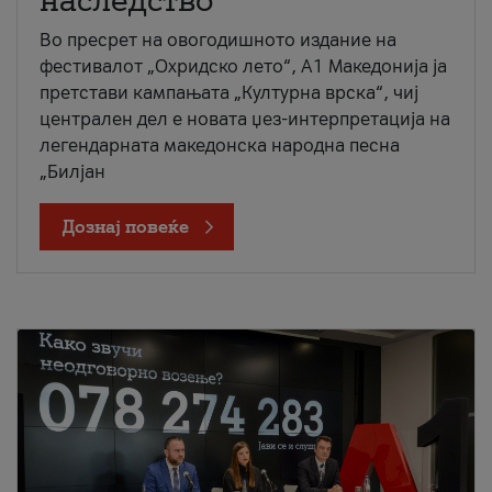
наследство
Во пресрет на овогодишното издание на
фестивалот „Охридско лето“, А1 Македонија ја
претстави кампањата „Културна врска“, чиј
централен дел е новата џез-интерпретација на
легендарната македонска народна песна
„Билјан
Дознај повеќе