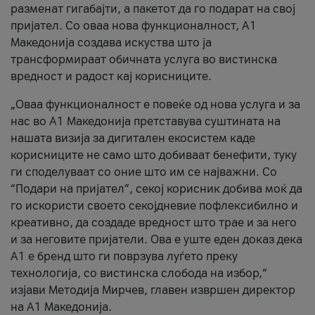
разменат гигабајти, а пакетот да го подарат на свој
пријател. Со оваа нова функционалност, А1
Македонија создава искуства што ја
трансформираат обичната услуга во вистинска
вредност и радост кај корисниците.
„Оваа функционалност е повеќе од нова услуга и за
нас во А1 Македонија претставува суштината на
нашата визија за дигитален екосистем каде
корисниците не само што добиваат бенефити, туку
ги споделуваат со оние што им се најважни. Со
“Подари на пријател”, секој корисник добива моќ да
го искористи своето секојдневие пофлексибилно и
креативно, да создаде вредност што трае и за него
и за неговите пријатели. Ова е уште еден доказ дека
А1 е бренд што ги поврзува луѓето преку
технологија, со вистинска слобода на избор,“
изјави Методија Мирчев, главен извршен директор
на А1 Македонија.