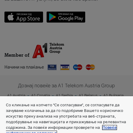
Member of
Начини на плаќање
Дознај повеќе за A1 Telekom Austria Group
A1 Austria
A1 Croatia
A1 Serbia
A1 Belarus
A1 Bulgaria
A1 Slovenia
A1 Digital
Со кликање на копчето "Се согласувам", се согласувате да
зачуваме колачиња за да го подобриме Вашето корисничко
искуство преку анализа на употребата на веб-страната,
подобрување на навигацијата и прикажување на релевантна
содржина. За повеќе информации проверете на
Повеќе