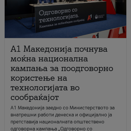
A1 Македонија почнува
моќна национална
кампања за поодговорно
користење на
технологијата во
сообраќајот
A1 Македонија заедно со Министерството за
внатрешни работи денеска и официјално ја
претставија националната општествено
одговорна кампања „Одговорно со