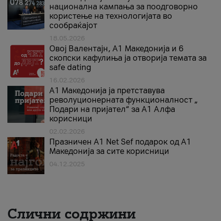
национална кампања за поодговорно
користење на технологијата во
сообраќајот
18.05.2026
Овој Валентајн, A1 Македонија и 6
скопски кафулиња ја отворија темата за
safe dating
16.02.2026
А1 Македонија ја претставува
револуционерната функционалност „
Подари на пријател“ за А1 Алфа
корисници
02.02.2026
Празничен A1 Net Sеf подарок од А1
Македонија за сите корисници
04.12.2025
Слични содржини