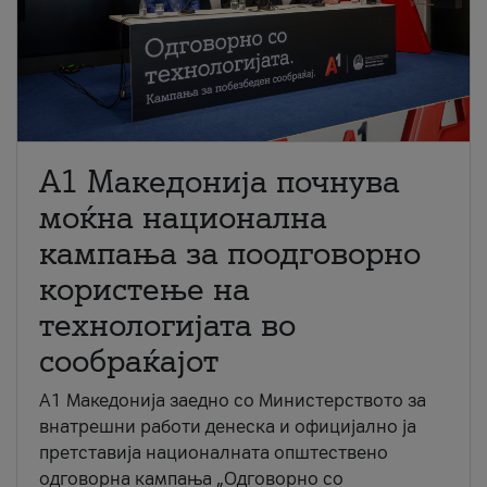
A1 Македонија почнува
моќна национална
кампања за поодговорно
користење на
технологијата во
сообраќајот
A1 Македонија заедно со Министерството за
внатрешни работи денеска и официјално ја
претставија националната општествено
одговорна кампања „Одговорно со