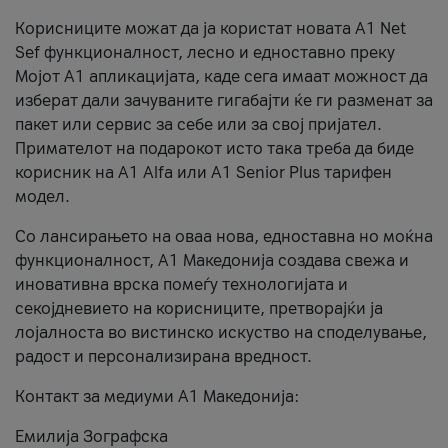
Корисниците можат да ја користат новата А1 Net
Sef функционалност, лесно и едноставно преку
Мојот А1 апликацијата, каде сега имаат можност да
изберат дали зачуваните гигабајти ќе ги разменат за
пакет или сервис за себе или за свој пријател.
Примателот на подарокот исто така треба да биде
корисник на А1 Alfa или A1 Senior Plus тарифен
модел.
Со лансирањето на оваа нова, едноставна но моќна
функционалност, А1 Македонија создава свежа и
иновативна врска помеѓу технологијата и
секојдневието на корисниците, претворајќи ја
лојалноста во вистинско искуство на споделување,
радост и персонализирана вредност.
Контакт за медиуми А1 Македонија:
Емилија Зографска