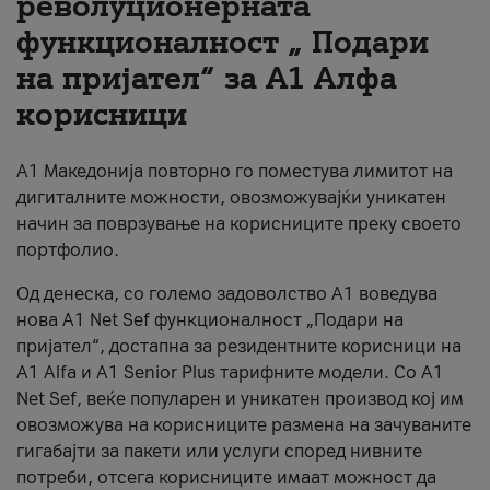
револуционерната
функционалност „ Подари
За нас
на пријател“ за А1 Алфа
#ПодобарОнлајн
корисници
А1 Македонија повторно го поместува лимитот на
дигиталните можности, овозможувајќи уникатен
начин за поврзување на корисниците преку своето
портфолио.
Од денеска, со големо задоволство А1 воведува
нова A1 Net Sef функционалност „Подари на
пријател“, достапна за резидентните корисници на
А1 Alfa и A1 Senior Plus тарифните модели. Со A1
Net Sef, веќе популарен и уникатен производ кој им
овозможува на корисниците размена на зачуваните
гигабајти за пакети или услуги според нивните
потреби, отсега корисниците имаат можност да