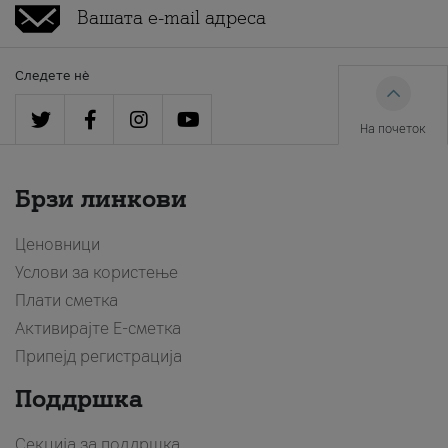
Следете нè
На почеток
Брзи линкови
Ценовници
Услови за користење
Плати сметка
Активирајте Е-сметка
Припејд регистрација
Поддршка
Секција за поддршка