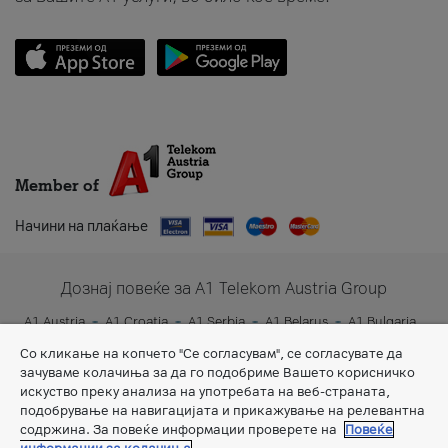
Member of
Начини на плаќање
Дознај повеќе за A1 Telekom Austria Group
A1 Austria
A1 Croatia
A1 Serbia
A1 Belarus
A1 Bulgaria
A1 Slovenia
A1 Digital
Со кликање на копчето "Се согласувам", се согласувате да
зачуваме колачиња за да го подобриме Вашето корисничко
искуство преку анализа на употребата на веб-страната,
подобрување на навигацијата и прикажување на релевантна
содржина. За повеќе информации проверете на
Повеќе