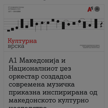
А1 Македонија и
Националниот џез
оркестар создадоа
современа музичка
приказна инспирирана од
македонското културно