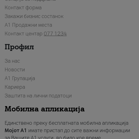
Контакт форма
Закажи бизнис состанок
A1 Продажни места
Контакт центар
077 1234
Профил
За нас
Новости
А1 Групација
Кариера
Заштита на лични податоци
Мобилна апликација
Единствено преку бесплатната мобилна апликација
Мојот A1
имате пристап до сите важни информации
за Вашите A1 услуги, во било кое време.