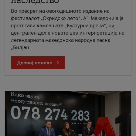
наследство
Во пресрет на овогодишното издание на
фестивалот „Охридско лето“, А1 Македонија ја
претстави кампањата „Културна врска“, чиј
централен дел е новата џез-интерпретација на
легендарната македонска народна песна
„Билјан
Дознај повеќе