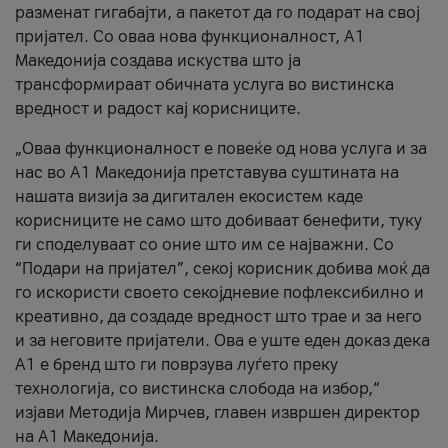
разменат гигабајти, а пакетот да го подарат на свој
пријател. Со оваа нова функционалност, А1
Македонија создава искуства што ја
трансформираат обичната услуга во вистинска
вредност и радост кај корисниците.
„Оваа функционалност е повеќе од нова услуга и за
нас во А1 Македонија претставува суштината на
нашата визија за дигитален екосистем каде
корисниците не само што добиваат бенефити, туку
ги споделуваат со оние што им се најважни. Со
“Подари на пријател”, секој корисник добива моќ да
го искористи своето секојдневие пофлексибилно и
креативно, да создаде вредност што трае и за него
и за неговите пријатели. Ова е уште еден доказ дека
А1 е бренд што ги поврзува луѓето преку
технологија, со вистинска слобода на избор,“
изјави Методија Мирчев, главен извршен директор
на А1 Македонија.