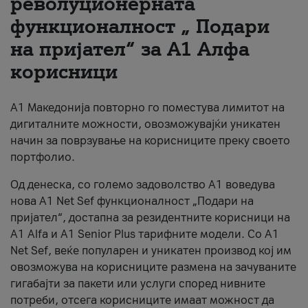
револуционерната
функционалност „ Подари
За нас
на пријател“ за А1 Алфа
#ПодобарОнлајн
корисници
А1 Македонија повторно го поместува лимитот на
дигиталните можности, овозможувајќи уникатен
начин за поврзување на корисниците преку своето
портфолио.
Од денеска, со големо задоволство А1 воведува
нова A1 Net Sef функционалност „Подари на
пријател“, достапна за резидентните корисници на
А1 Alfa и A1 Senior Plus тарифните модели. Со A1
Net Sef, веќе популарен и уникатен производ кој им
овозможува на корисниците размена на зачуваните
гигабајти за пакети или услуги според нивните
потреби, отсега корисниците имаат можност да