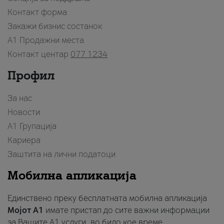
Контакт форма
Закажи бизнис состанок
A1 Продажни места
Контакт центар
077 1234
Профил
За нас
Новости
А1 Групација
Кариера
Заштита на лични податоци
Мобилна апликација
Единствено преку бесплатната мобилна апликација
Мојот A1
имате пристап до сите важни информации
за Вашите A1 услуги, во било кое време.