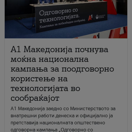
A1 Македонија почнува
моќна национална
кампања за поодговорно
користење на
технологијата во
сообраќајот
A1 Македонија заедно со Министерството за
внатрешни работи денеска и официјално ја
претставија националната општествено
одговорна кампања „Одговорно со