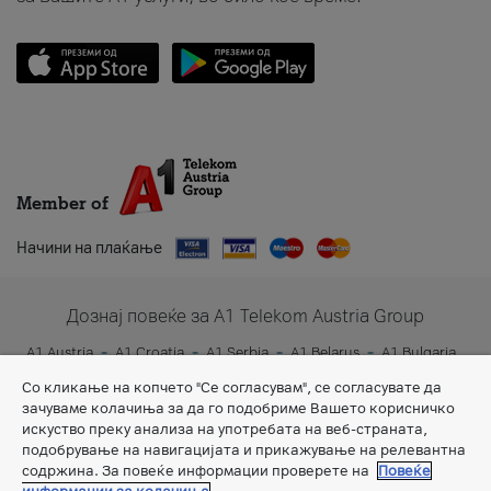
Member of
Начини на плаќање
Дознај повеќе за A1 Telekom Austria Group
A1 Austria
A1 Croatia
A1 Serbia
A1 Belarus
A1 Bulgaria
A1 Slovenia
A1 Digital
Со кликање на копчето "Се согласувам", се согласувате да
зачуваме колачиња за да го подобриме Вашето корисничко
искуство преку анализа на употребата на веб-страната,
подобрување на навигацијата и прикажување на релевантна
содржина. За повеќе информации проверете на
Повеќе