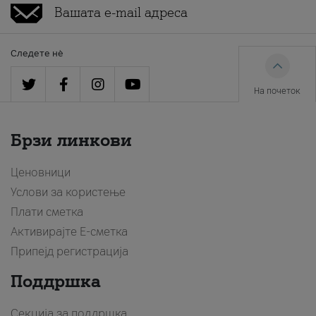
Следете нè
На почеток
Брзи линкови
Ценовници
Услови за користење
Плати сметка
Активирајте Е-сметка
Припејд регистрација
Поддршка
Секција за поддршка