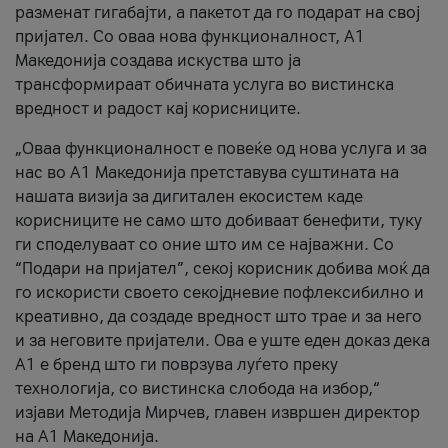
разменат гигабајти, а пакетот да го подарат на свој
пријател. Со оваа нова функционалност, А1
Македонија создава искуства што ја
трансформираат обичната услуга во вистинска
вредност и радост кај корисниците.
„Оваа функционалност е повеќе од нова услуга и за
нас во А1 Македонија претставува суштината на
нашата визија за дигитален екосистем каде
корисниците не само што добиваат бенефити, туку
ги споделуваат со оние што им се најважни. Со
“Подари на пријател”, секој корисник добива моќ да
го искористи своето секојдневие пофлексибилно и
креативно, да создаде вредност што трае и за него
и за неговите пријатели. Ова е уште еден доказ дека
А1 е бренд што ги поврзува луѓето преку
технологија, со вистинска слобода на избор,“
изјави Методија Мирчев, главен извршен директор
на А1 Македонија.