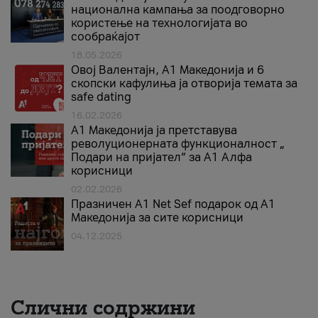
национална кампања за поодговорно
користење на технологијата во
сообраќајот
18.05.2026
Овој Валентајн, A1 Македонија и 6
скопски кафулиња ја отворија темата за
safe dating
16.02.2026
А1 Македонија ја претставува
револуционерната функционалност „
Подари на пријател“ за А1 Алфа
корисници
02.02.2026
Празничен A1 Net Sеf подарок од А1
Македонија за сите корисници
04.12.2025
Слични содржини