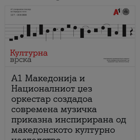
А1 Македонија и
Националниот џез
оркестар создадоа
современа музичка
приказна инспирирана од
македонското културно