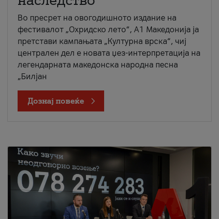
наследство
Во пресрет на овогодишното издание на
фестивалот „Охридско лето“, А1 Македонија ја
претстави кампањата „Културна врска“, чиј
централен дел е новата џез-интерпретација на
легендарната македонска народна песна
„Билјан
Дознај повеќе