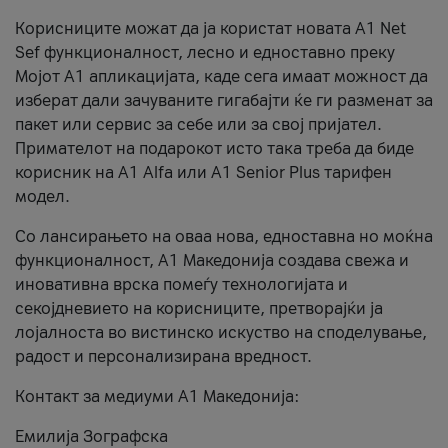
Корисниците можат да ја користат новата А1 Net
Sef функционалност, лесно и едноставно преку
Мојот А1 апликацијата, каде сега имаат можност да
изберат дали зачуваните гигабајти ќе ги разменат за
пакет или сервис за себе или за свој пријател.
Примателот на подарокот исто така треба да биде
корисник на А1 Alfa или A1 Senior Plus тарифен
модел.
Со лансирањето на оваа нова, едноставна но моќна
функционалност, А1 Македонија создава свежа и
иновативна врска помеѓу технологијата и
секојдневието на корисниците, претворајќи ја
лојалноста во вистинско искуство на споделување,
радост и персонализирана вредност.
Контакт за медиуми А1 Македонија:
Емилија Зографска