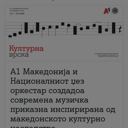
А1 Македонија и
Националниот џез
оркестар создадоа
современа музичка
приказна инспирирана од
македонското културно