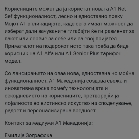
Корисниците можат да ја користат новата А1 Net
Sef функционалност, лесно и едноставно преку
Мојот А1 апликацијата, каде сега имаат можност да
изберат дали зачуваните гигабајти ќе ги разменат за
пакет или сервис за себе или за свој пријател.
Примателот на подарокот исто така треба да биде
корисник на А1 Alfa или A1 Senior Plus тарифен
модел.
Со лансирањето на оваа нова, едноставна но моќна
функционалност, А1 Македонија создава свежа и
иновативна врска помеѓу технологијата и
секојдневието на корисниците, претворајќи ја
лојалноста во вистинско искуство на споделување,
радост и персонализирана вредност.
Контакт за медиуми А1 Македонија:
Емилија Зографска