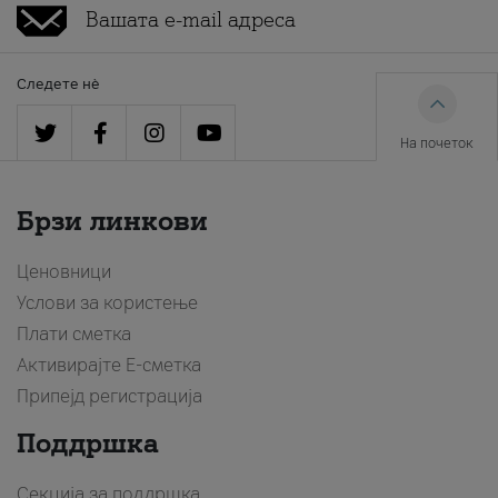
Следете нè
На почеток
Брзи линкови
Ценовници
Услови за користење
Плати сметка
Активирајте Е-сметка
Припејд регистрација
Поддршка
Секција за поддршка