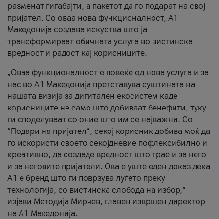
разменат гигабајти, а пакетот да го подарат на свој
пријател. Со оваа нова функционалност, А1
Македонија создава искуства што ја
трансформираат обичната услуга во вистинска
вредност и радост кај корисниците.
„Оваа функционалност е повеќе од нова услуга и за
нас во А1 Македонија претставува суштината на
нашата визија за дигитален екосистем каде
корисниците не само што добиваат бенефити, туку
ги споделуваат со оние што им се најважни. Со
“Подари на пријател”, секој корисник добива моќ да
го искористи своето секојдневие пофлексибилно и
креативно, да создаде вредност што трае и за него
и за неговите пријатели. Ова е уште еден доказ дека
А1 е бренд што ги поврзува луѓето преку
технологија, со вистинска слобода на избор,“
изјави Методија Мирчев, главен извршен директор
на А1 Македонија.