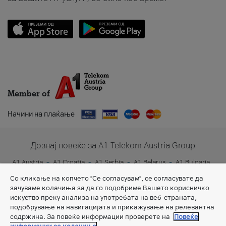
Member of
Начини на плаќање
Дознај повеќе за A1 Telekom Austria Group
A1 Austria
A1 Croatia
A1 Serbia
A1 Belarus
A1 Bulgaria
A1 Slovenia
A1 Digital
Со кликање на копчето "Се согласувам", се согласувате да
зачуваме колачиња за да го подобриме Вашето корисничко
искуство преку анализа на употребата на веб-страната,
подобрување на навигацијата и прикажување на релевантна
содржина. За повеќе информации проверете на
Повеќе