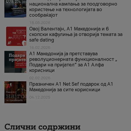
национална кампања за поодговорно
користење на технологијата во
сообраќајот
18.05.2026
Овој Валентајн, A1 Македонија и 6
скопски кафулиња ја отворија темата за
safe dating
16.02.2026
А1 Македонија ја претставува
револуционерната функционалност „
Подари на пријател“ за А1 Алфа
корисници
02.02.2026
Празничен A1 Net Sеf подарок од А1
Македонија за сите корисници
04.12.2025
Слични содржини