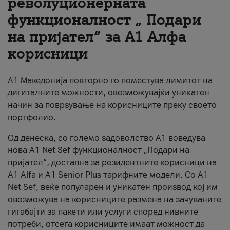
револуционерната
функционалност „ Подари
За нас
на пријател“ за А1 Алфа
#ПодобарОнлајн
корисници
А1 Македонија повторно го поместува лимитот на
дигиталните можности, овозможувајќи уникатен
начин за поврзување на корисниците преку своето
портфолио.
Од денеска, со големо задоволство А1 воведува
нова A1 Net Sef функционалност „Подари на
пријател“, достапна за резидентните корисници на
А1 Alfa и A1 Senior Plus тарифните модели. Со A1
Net Sef, веќе популарен и уникатен производ кој им
овозможува на корисниците размена на зачуваните
гигабајти за пакети или услуги според нивните
потреби, отсега корисниците имаат можност да