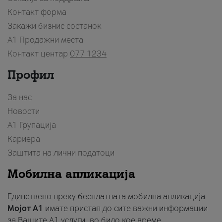
Контакт форма
Закажи бизнис состанок
A1 Продажни места
Контакт центар
077 1234
Профил
За нас
Новости
А1 Групација
Кариера
Заштита на лични податоци
Мобилна апликација
Единствено преку бесплатната мобилна апликација
Мојот A1
имате пристап до сите важни информации
за Вашите A1 услуги, во било кое време.