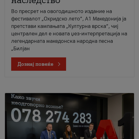
наследство
Во пресрет на овогодишното издание на
фестивалот „Охридско лето“, А1 Македонија ја
претстави кампањата „Културна врска“, чиј
централен дел е новата џез-интерпретација на
легендарната македонска народна песна
„Билјан
Дознај повеќе