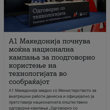
A1 Македонија почнува
моќна национална
кампања за поодговорно
користење на
технологијата во
сообраќајот
A1 Македонија заедно со Министерството за
внатрешни работи денеска и официјално ја
претставија националната општествено
одговорна кампања „Одговорно со