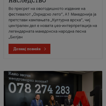
наследство
Во пресрет на овогодишното издание на
фестивалот „Охридско лето“, А1 Македонија ја
претстави кампањата „Културна врска“, чиј
централен дел е новата џез-интерпретација на
легендарната македонска народна песна
„Билјан
Дознај повеќе