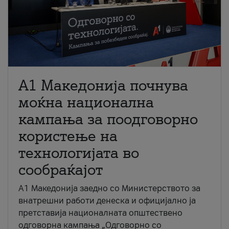
A1 Македонија почнува
моќна национална
кампања за поодговорно
користење на
технологијата во
сообраќајот
A1 Македонија заедно со Министерството за
внатрешни работи денеска и официјално ја
претставија националната општествено
одговорна кампања „Одговорно со