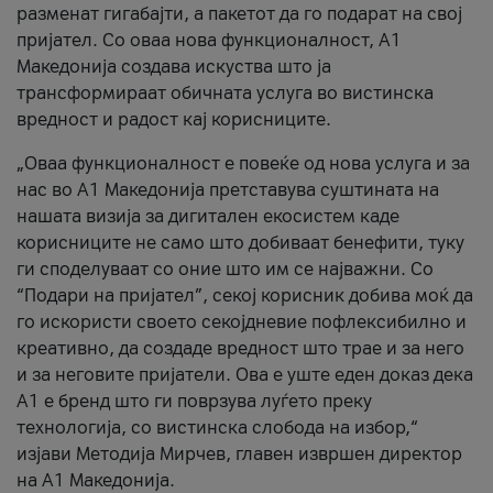
разменат гигабајти, а пакетот да го подарат на свој
пријател. Со оваа нова функционалност, А1
Македонија создава искуства што ја
трансформираат обичната услуга во вистинска
вредност и радост кај корисниците.
„Оваа функционалност е повеќе од нова услуга и за
нас во А1 Македонија претставува суштината на
нашата визија за дигитален екосистем каде
корисниците не само што добиваат бенефити, туку
ги споделуваат со оние што им се најважни. Со
“Подари на пријател”, секој корисник добива моќ да
го искористи своето секојдневие пофлексибилно и
креативно, да создаде вредност што трае и за него
и за неговите пријатели. Ова е уште еден доказ дека
А1 е бренд што ги поврзува луѓето преку
технологија, со вистинска слобода на избор,“
изјави Методија Мирчев, главен извршен директор
на А1 Македонија.