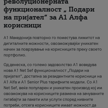
револуционерната
функционалност „ Подари
За нас
на пријател“ за А1 Алфа
#ПодобарОнлајн
корисници
А1 Македонија повторно го поместува лимитот на
дигиталните можности, овозможувајќи уникатен
начин за поврзување на корисниците преку своето
портфолио.
Од денеска, со големо задоволство А1 воведува
нова A1 Net Sef функционалност „Подари на
пријател“, достапна за резидентните корисници на
А1 Alfa и A1 Senior Plus тарифните модели. Со A1
Net Sef, веќе популарен и уникатен производ кој им
овозможува на корисниците размена на зачуваните
гигабајти за пакети или услуги според нивните
потреби, отсега корисниците имаат можност да