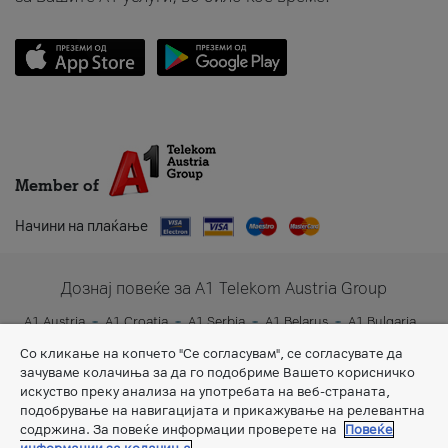
Member of
Начини на плаќање
Дознај повеќе за A1 Telekom Austria Group
A1 Austria
A1 Croatia
A1 Serbia
A1 Belarus
A1 Bulgaria
A1 Slovenia
A1 Digital
Со кликање на копчето "Се согласувам", се согласувате да
зачуваме колачиња за да го подобриме Вашето корисничко
искуство преку анализа на употребата на веб-страната,
подобрување на навигацијата и прикажување на релевантна
содржина. За повеќе информации проверете на
Повеќе