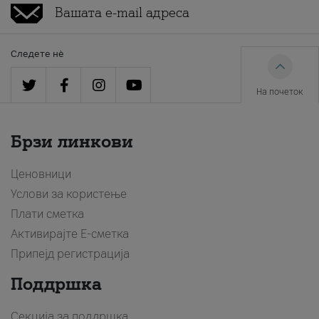
Следете нè
На почеток
Брзи линкови
Ценовници
Услови за користење
Плати сметка
Активирајте Е-сметка
Припејд регистрација
Поддршка
Секција за поддршка