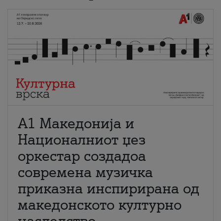
А1 Македонија и
Националниот џез
оркестар создадоа
современа музичка
приказна инспирирана од
македонското културно