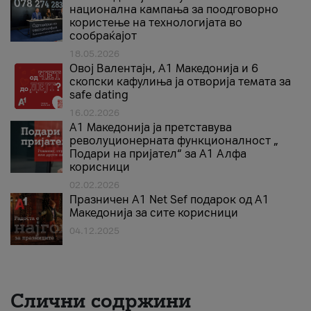
национална кампања за поодговорно
користење на технологијата во
сообраќајот
18.05.2026
Овој Валентајн, A1 Македонија и 6
скопски кафулиња ја отворија темата за
safe dating
16.02.2026
А1 Македонија ја претставува
револуционерната функционалност „
Подари на пријател“ за А1 Алфа
корисници
02.02.2026
Празничен A1 Net Sеf подарок од А1
Македонија за сите корисници
04.12.2025
Слични содржини