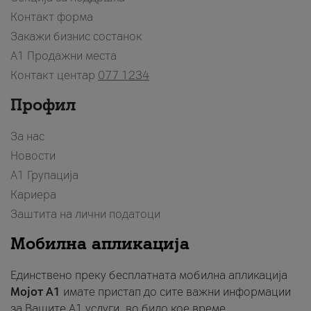
Контакт форма
Закажи бизнис состанок
A1 Продажни места
Контакт центар
077 1234
Профил
За нас
Новости
А1 Групација
Кариера
Заштита на лични податоци
Мобилна апликација
Единствено преку бесплатната мобилна апликација
Мојот A1
имате пристап до сите важни информации
за Вашите A1 услуги, во било кое време.