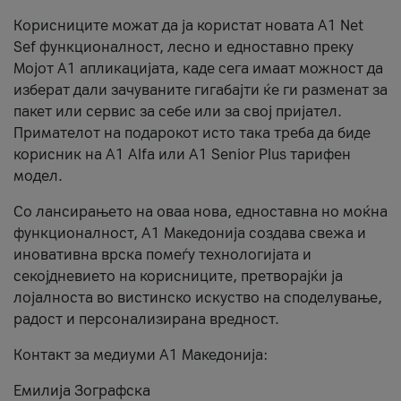
Корисниците можат да ја користат новата А1 Net
Sef функционалност, лесно и едноставно преку
Мојот А1 апликацијата, каде сега имаат можност да
изберат дали зачуваните гигабајти ќе ги разменат за
пакет или сервис за себе или за свој пријател.
Примателот на подарокот исто така треба да биде
корисник на А1 Alfa или A1 Senior Plus тарифен
модел.
Со лансирањето на оваа нова, едноставна но моќна
функционалност, А1 Македонија создава свежа и
иновативна врска помеѓу технологијата и
секојдневието на корисниците, претворајќи ја
лојалноста во вистинско искуство на споделување,
радост и персонализирана вредност.
Контакт за медиуми А1 Македонија:
Емилија Зографска