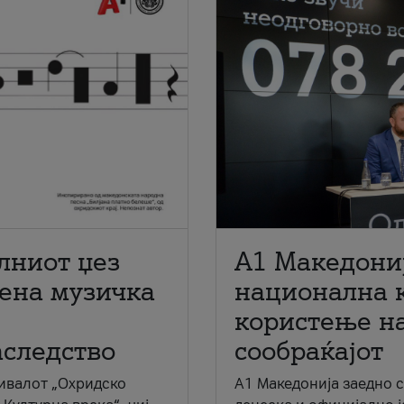
лниот џез
A1 Македони
мена музичка
национална 
користење на
аследство
сообраќајот
ивалот „Охридско
A1 Македонија заедно 