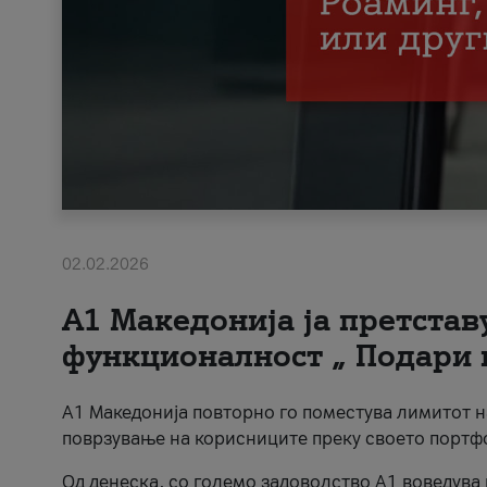
02.02.2026
А1 Македонија ја претста
функционалност „ Подари 
А1 Македонија повторно го поместува лимитот 
поврзување на корисниците преку своето портф
Од денеска, со големо задоволство А1 воведува 