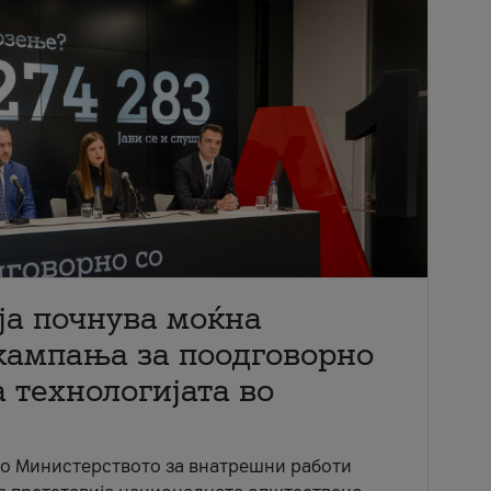
ја почнува моќна
кампања за поодговорно
 технологијата во
со Министерството за внатрешни работи