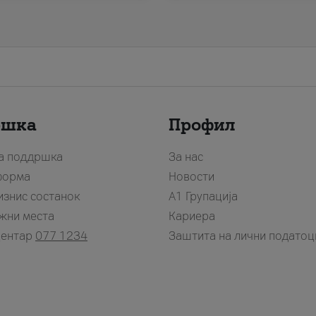
ршка
Профил
за поддршка
За нас
форма
Новости
изнис состанок
А1 Групација
жни места
Кариера
центар
077 1234
Заштита на лични податоц