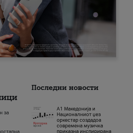
Последни новости
ници
А1 Македонија и
н за
Националниот џез
оркестар создадоа
современа музичка
приказна инспирирана
достапна