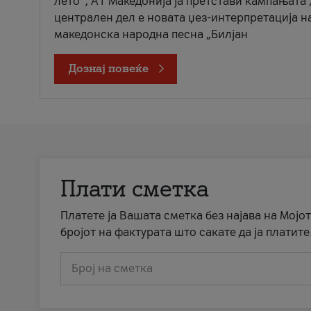
лето“, А1 Македонија ја претстави кампањата 
централен дел е новата џез-интерпретација н
македонска народна песна „Билјан
Дознај повеќе
Плати сметка
Платете ја Вашата сметка без најава на Мојот
бројот на фактурата што сакате да ја платите
Број на сметка