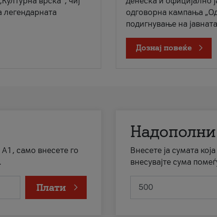
„Културна врска“, чиј
денеска и официјално 
а легендарната
одговорна кампања „Од
подигнување на јавната 
Дознај повеќе
Надополни
 А1, само внесете го
Внесете ја сумата кој
.
внесувајте сума помеѓ
Плати