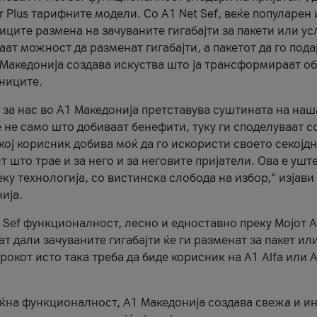
r Plus тарифните модели. Со A1 Net Sef, веќе популарен 
ците размена на зачуваните гигабајти за пакети или ус
ат можност да разменат гигабајти, а пакетот да го пода
1 Македонија создава искуства што ја трансформираат о
сниците.
 за нас во А1 Македонија претставува суштината на наш
 не само што добиваат бенефити, туку ги споделуваат с
екој корисник добива моќ да го искористи своето секојд
 што трае и за него и за неговите пријатели. Ова е ушт
еку технологија, со вистинска слобода на избор,“ изјави
ија.
 Sef функционалност, лесно и едноставно преку Мојот 
т дали зачуваните гигабајти ќе ги разменат за пакет ил
рокот исто така треба да биде корисник на А1 Alfa или A
оќна функционалност, А1 Македонија создава свежа и и