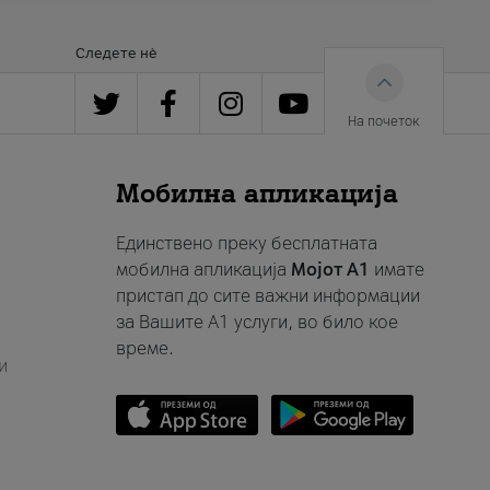
Следете нè
На почеток
Мобилна апликација
Единствено преку бесплатната
мобилна апликација
Мојот A1
имате
пристап до сите важни информации
за Вашите A1 услуги, во било кое
време.
и