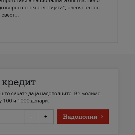
ја претставија националната општествено
говорно со технологијата“, насочена кон
свест...
 кредит
а што сакате да ја надополните. Ве молиме,
у 100 и 1000 денари.
-
+
Надополни