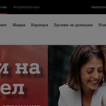
а нас
#ПодобарОнлајн
Надополн
свет
Медиа
Кариера
Броеви за донации
Кон