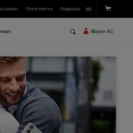
и кредит
Плати сметка
Поддршка
МК
такт
Мојот A1