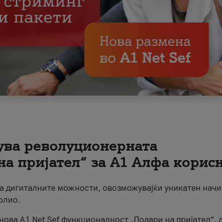
вува револуционерната
на пријател“ за А1 Алфа корис
на дигиталните можности, овозможувајќи уникатен начи
олио.
нова A1 Net Sef функционалност „Подари на пријател“, 