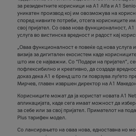
за резидентните корисници на А1 Alfa и A1 Senio
уникатен производ кој им овозможува на корисни
според нивните потреби, отсега корисниците има
свој пријател. Со оваа нова функционалност, А
услуга во вистинска вредност и радост кај кори
„Оваа функционалност е повеќе од нова услуга и
визија за дигитален екосистем каде корисниците
што им се најважни. Со “Подари на пријател”, с
пофлексибилно и креативно, да создаде вредност
доказ дека А1 е бренд што ги поврзува луѓето пр
Мирчев, главен извршен директор на А1 Македон
Корисниците можат да ја користат новата А1 Net
апликацијата, каде сега имаат можност да избера
за себе или за свој пријател. Примателот на пода
Plus тарифен модел.
Со лансирањето на оваа нова, едноставна но м