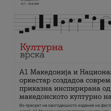
А1 Македонија и Национа
оркестар создадоа совре
приказна инспирирана од
македонското културно н
Во пресрет на овогодишното издание на фест