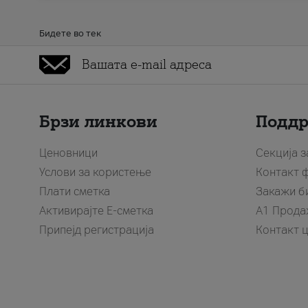
Бидете во тек
Брзи линкови
Подд
Ценовници
Секција 
Услови за користење
Контакт 
Плати сметка
Закажи б
Активирајте Е-сметка
A1 Прода
Припејд регистрација
Контакт 