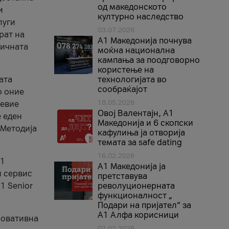
од македонското
и
културно наследство
луги
03.07.2026
рат на
A1 Македонија почнува
бичната
моќна национална
кампања за поодговорно
користење на
ата
технологијата во
сообраќајот
о оние
18.05.2026
невие
Овој Валентајн, A1
е еден
Македонија и 6 скопски
 Методија
кафулиња ја отворија
темата за safe dating
16.02.2026
А1
А1 Македонија ја
и сервис
претставува
1 Senior
револуционерната
функционалност „
Подари на пријател“ за
А1 Алфа корисници
новативна
02.02.2026