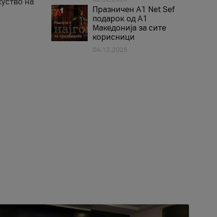
куство на
Празничен A1 Net Sеf
подарок од А1
Македонија за сите
корисници
04.12.2025