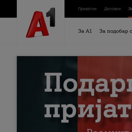
Приватни
Деловни
З
За А1
За подобар 