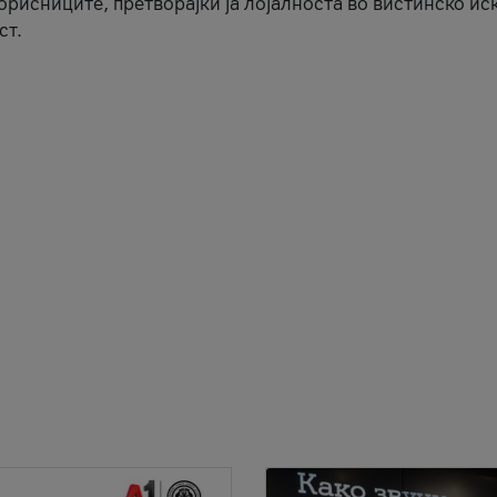
корисниците, претворајќи ја лојалноста во вистинско ис
ст.