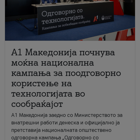
A1 Македонија почнува
моќна национална
кампања за поодговорно
користење на
технологијата во
сообраќајот
A1 Македонија заедно со Министерството за
внатрешни работи денеска и официјално ја
претставија националната општествено
одговорна кампања „Одговорно со