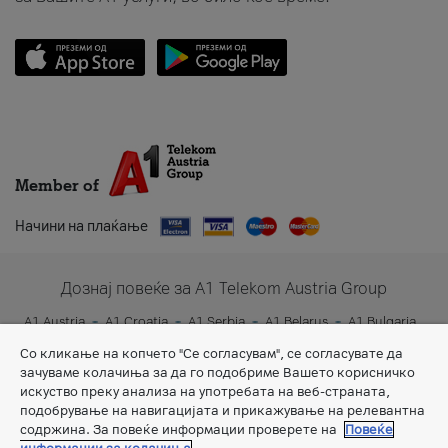
Member of
Начини на плаќање
Дознај повеќе за A1 Telekom Austria Group
A1 Austria
A1 Croatia
A1 Serbia
A1 Belarus
A1 Bulgaria
A1 Slovenia
A1 Digital
Со кликање на копчето "Се согласувам", се согласувате да
зачуваме колачиња за да го подобриме Вашето корисничко
искуство преку анализа на употребата на веб-страната,
подобрување на навигацијата и прикажување на релевантна
содржина. За повеќе информации проверете на
Повеќе