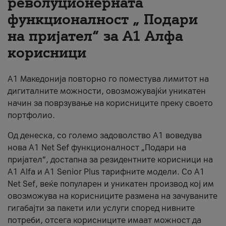
револуционерната
функционалност „ Подари
За нас
на пријател“ за А1 Алфа
#ПодобарОнлајн
корисници
А1 Македонија повторно го поместува лимитот на
дигиталните можности, овозможувајќи уникатен
начин за поврзување на корисниците преку своето
портфолио.
Од денеска, со големо задоволство А1 воведува
нова A1 Net Sef функционалност „Подари на
пријател“, достапна за резидентните корисници на
А1 Alfa и A1 Senior Plus тарифните модели. Со A1
Net Sef, веќе популарен и уникатен производ кој им
овозможува на корисниците размена на зачуваните
гигабајти за пакети или услуги според нивните
потреби, отсега корисниците имаат можност да