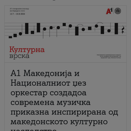
А1 Македонија и
Националниот џез
оркестар создадоа
современа музичка
приказна инспирирана од
македонското културно