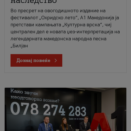
наследство
Во пресрет на овогодишното издание на
фестивалот „Охридско лето“, А1 Македонија ја
претстави кампањата „Културна врска“, чиј
централен дел е новата џез-интерпретација на
легендарната македонска народна песна
„Билјан
Дознај повеќе