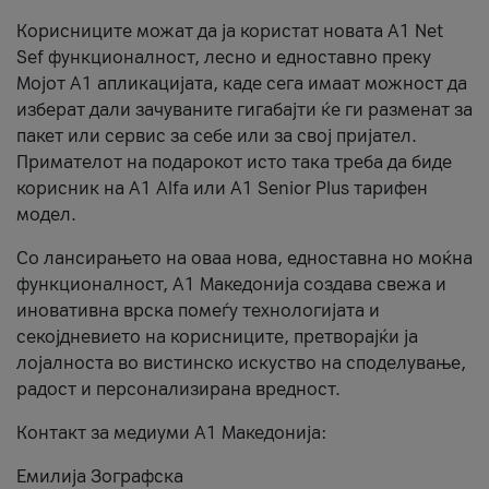
Корисниците можат да ја користат новата А1 Net
Sef функционалност, лесно и едноставно преку
Мојот А1 апликацијата, каде сега имаат можност да
изберат дали зачуваните гигабајти ќе ги разменат за
пакет или сервис за себе или за свој пријател.
Примателот на подарокот исто така треба да биде
корисник на А1 Alfa или A1 Senior Plus тарифен
модел.
Со лансирањето на оваа нова, едноставна но моќна
функционалност, А1 Македонија создава свежа и
иновативна врска помеѓу технологијата и
секојдневието на корисниците, претворајќи ја
лојалноста во вистинско искуство на споделување,
радост и персонализирана вредност.
Контакт за медиуми А1 Македонија:
Емилија Зографска