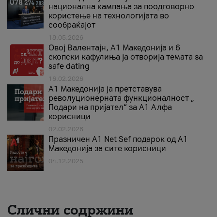
национална кампања за поодговорно
користење на технологијата во
сообраќајот
18.05.2026
Овој Валентајн, A1 Македонија и 6
скопски кафулиња ја отворија темата за
safe dating
16.02.2026
А1 Македонија ја претставува
револуционерната функционалност „
Подари на пријател“ за А1 Алфа
корисници
02.02.2026
Празничен A1 Net Sеf подарок од А1
Македонија за сите корисници
04.12.2025
Слични содржини