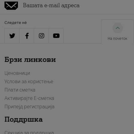
Следете нè
На почеток
Брзи линкови
Ценовници
Услови за користење
Плати сметка
Активирајте Е-сметка
Припејд регистрација
Поддршка
Секција за поддршка