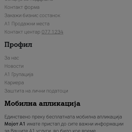
Контакт форма
Закажи бизнис состанок
A1 Продажни места
Контакт центар
077 1234
Профил
За нас
Новости
А1 Групација
Кариера
Заштита на лични податоци
Мобилна апликација
Единствено преку бесплатната мобилна апликација
Мојот A1
имате пристап до сите важни информации
за Вашите A1 услуги, во било кое време.