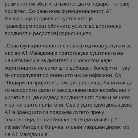
разменат гигабајти, а пакетот да го подарат на свој
пријател. Со оваа нова функционалност, А1
Македонија создава искуства што ја
трансформираат обичната услуга во вистинска
вредност и радост кај корисниците.
„Оваа функционалност е повеќе од нова услуга и за
нас во А1 Македонија претставува суштината на
нашата визија за дигитален екосистем каде
корисниците не само што добиваат бенефити, туку
ги споделуваат со оние што им се најважни. Со
“Подари на пријател”, секој корисник добива моќ да
го искористи своето секојдневие пофлексибилно и
креативно, да создаде вредност што трае и за него
и за неговите пријатели. Ова е уште еден доказ дека
А1 е бренд што ги поврзува луѓето преку
технологија, со вистинска слобода на избор,“
изјави Методија Мирчев, главен извршен директор
на А1 Македонија.