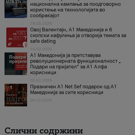
национална кампања за поодговорно
користење на технологијата во
сообраќајот
18.05.2026
Овој Валентајн, A1 Македонија и 6
скопски кафулиња ја отворија темата за
safe dating
16.02.2026
А1 Македонија ја претставува
револуционерната функционалност „
Подари на пријател“ за А1 Алфа
корисници
02.02.2026
Празничен A1 Net Sеf подарок од А1
Македонија за сите корисници
04.12.2025
Слични содржини