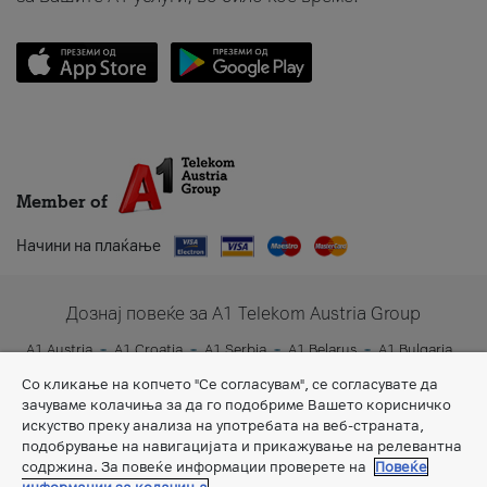
Member of
Начини на плаќање
Дознај повеќе за A1 Telekom Austria Group
A1 Austria
A1 Croatia
A1 Serbia
A1 Belarus
A1 Bulgaria
A1 Slovenia
A1 Digital
Со кликање на копчето "Се согласувам", се согласувате да
зачуваме колачиња за да го подобриме Вашето корисничко
искуство преку анализа на употребата на веб-страната,
подобрување на навигацијата и прикажување на релевантна
содржина. За повеќе информации проверете на
Повеќе