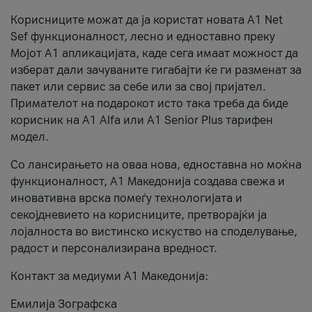
Корисниците можат да ја користат новата А1 Net
Sef функционалност, лесно и едноставно преку
Мојот А1 апликацијата, каде сега имаат можност да
изберат дали зачуваните гигабајти ќе ги разменат за
пакет или сервис за себе или за свој пријател.
Примателот на подарокот исто така треба да биде
корисник на А1 Alfa или A1 Senior Plus тарифен
модел.
Со лансирањето на оваа нова, едноставна но моќна
функционалност, А1 Македонија создава свежа и
иновативна врска помеѓу технологијата и
секојдневието на корисниците, претворајќи ја
лојалноста во вистинско искуство на споделување,
радост и персонализирана вредност.
Контакт за медиуми А1 Македонија:
Емилија Зографска