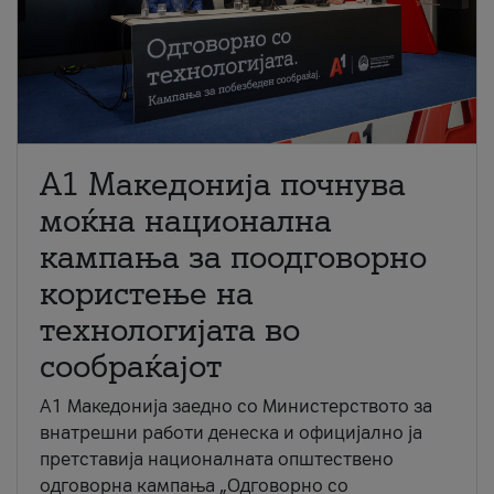
A1 Македонија почнува
моќна национална
кампања за поодговорно
користење на
технологијата во
сообраќајот
A1 Македонија заедно со Министерството за
внатрешни работи денеска и официјално ја
претставија националната општествено
одговорна кампања „Одговорно со