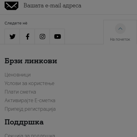
Следете нè
На почеток
Брзи линкови
Ценовници
Услови за користење
Плати сметка
Активирајте Е-сметка
Припејд регистрација
Поддршка
Секција за поддршка