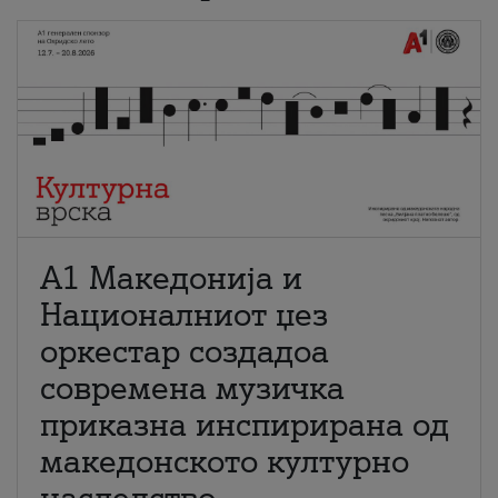
А1 Македонија и
Националниот џез
оркестар создадоа
современа музичка
приказна инспирирана од
македонското културно