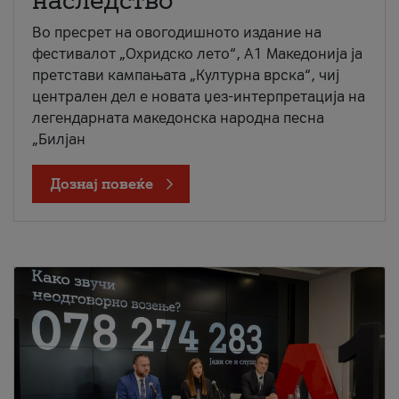
наследство
Во пресрет на овогодишното издание на
фестивалот „Охридско лето“, А1 Македонија ја
претстави кампањата „Културна врска“, чиј
централен дел е новата џез-интерпретација на
легендарната македонска народна песна
„Билјан
Дознај повеќе