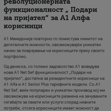
револуционерната
функционалност „ Подари
За нас
на пријател“ за А1 Алфа
#ПодобарОнлајн
корисници
А1 Македонија повторно го поместува лимитот на
дигиталните можности, овозможувајќи уникатен
начин за поврзување на корисниците преку своето
портфолио.
Од денеска, со големо задоволство А1 воведува
нова A1 Net Sef функционалност „Подари на
пријател“, достапна за резидентните корисници на
А1 Alfa и A1 Senior Plus тарифните модели. Со A1
Net Sef, веќе популарен и уникатен производ кој им
овозможува на корисниците размена на зачуваните
гигабајти за пакети или услуги според нивните
потреби, отсега корисниците имаат можност да