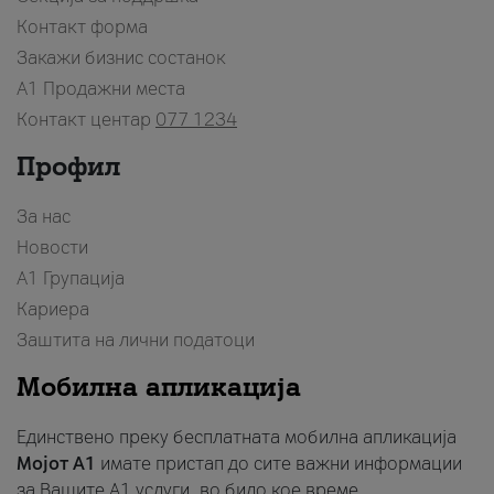
Контакт форма
Закажи бизнис состанок
A1 Продажни места
Контакт центар
077 1234
Профил
За нас
Новости
А1 Групација
Кариера
Заштита на лични податоци
Мобилна апликација
Единствено преку бесплатната мобилна апликација
Мојот A1
имате пристап до сите важни информации
за Вашите A1 услуги, во било кое време.