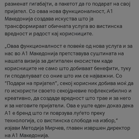
разменат гигабајти, а пакетот да го подарат на свој
пријател. Со оваа нова функционалност, А1
Македонија создава искуства што ја
трансформираат обичната услуга во вистинска
вредност и радост кај корисниците.
„Оваа функционалност е повеќе од нова услуга и за
нас во А1 Македонија претставува суштината на
нашата визија за дигитален екосистем каде
корисниците не само што добиваат бенефити, туку
ги споделуваат со оние што им се најважни. Со
“Подари на пријател”, секој корисник добива моќ да
го искористи своето секојдневие пофлексибилно и
креативно, да создаде вредност што трае и за него
и за неговите пријатели. Ова е уште еден доказ дека
А1 е бренд што ги поврзува луѓето преку
технологија, со вистинска слобода на избор,“
изјави Методија Мирчев, главен извршен директор
на А1 Македонија.