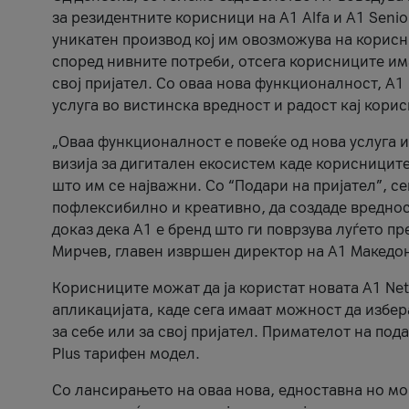
за резидентните корисници на А1 Alfa и A1 Senio
уникатен производ кој им овозможува на корисни
според нивните потреби, отсега корисниците има
свој пријател. Со оваа нова функционалност, А
услуга во вистинска вредност и радост кај кори
„Оваа функционалност е повеќе од нова услуга и
визија за дигитален екосистем каде корисниците
што им се најважни. Со “Подари на пријател”, с
пофлексибилно и креативно, да создаде вредност
доказ дека А1 е бренд што ги поврзува луѓето пр
Мирчев, главен извршен директор на А1 Македон
Корисниците можат да ја користат новата А1 Net
апликацијата, каде сега имаат можност да избера
за себе или за свој пријател. Примателот на пода
Plus тарифен модел.
Со лансирањето на оваа нова, едноставна но м