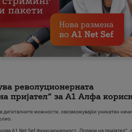
вува револуционерната
на пријател“ за А1 Алфа корис
на дигиталните можности, овозможувајќи уникатен начи
олио.
нова A1 Net Sef функционалност „Подари на пријател“, 