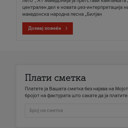
лето“, А1 Македонија ја претстави кампањата 
централен дел е новата џез-интерпретација н
македонска народна песна „Билјан
Дознај повеќе
Плати сметка
Платете ја Вашата сметка без најава на Мојот
бројот на фактурата што сакате да ја платите
Број на сметка