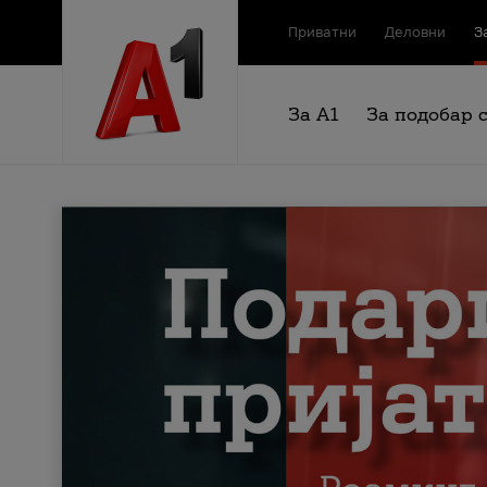
Приватни
Деловни
З
За А1
За подобар 