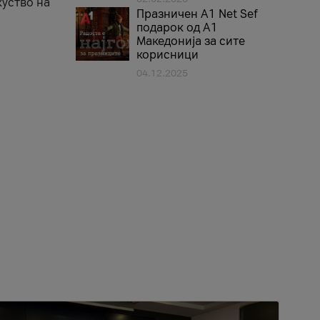
куство на
Празничен A1 Net Sеf
подарок од А1
Македонија за сите
корисници
04.12.2025