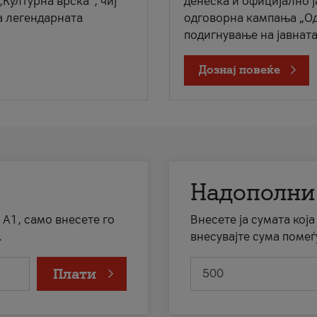
„Културна врска“, чиј
денеска и официјално 
а легендарната
одговорна кампања „Од
подигнување на јавната 
Дознај повеќе
Надополни
 А1, само внесете го
Внесете ја сумата кој
.
внесувајте сума помеѓ
Плати