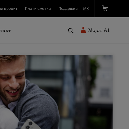
и кредит
Плати сметка
Поддршка
МК
такт
Мојот A1