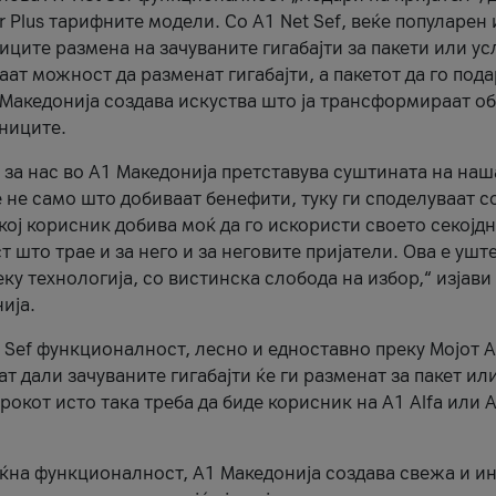
r Plus тарифните модели. Со A1 Net Sef, веќе популарен 
ците размена на зачуваните гигабајти за пакети или ус
ат можност да разменат гигабајти, а пакетот да го пода
1 Македонија создава искуства што ја трансформираат о
сниците.
 за нас во А1 Македонија претставува суштината на наш
 не само што добиваат бенефити, туку ги споделуваат с
екој корисник добива моќ да го искористи своето секојд
 што трае и за него и за неговите пријатели. Ова е ушт
еку технологија, со вистинска слобода на избор,“ изјави
ија.
 Sef функционалност, лесно и едноставно преку Мојот 
т дали зачуваните гигабајти ќе ги разменат за пакет ил
рокот исто така треба да биде корисник на А1 Alfa или A
оќна функционалност, А1 Македонија создава свежа и и