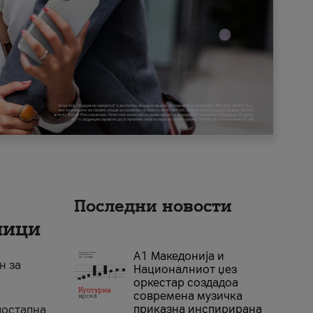
Последни новости
ници
А1 Македонија и
н за
Националниот џез
оркестар создадоа
современа музичка
приказна инспирирана
достапна