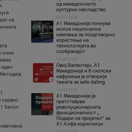
од македонското
и
културно наследство
луги
03.07.2026
рат на
A1 Македонија почнува
бичната
моќна национална
кампања за поодговорно
користење на
ата
технологијата во
сообраќајот
о оние
18.05.2026
невие
Овој Валентајн, A1
е еден
Македонија и 6 скопски
 Методија
кафулиња ја отворија
темата за safe dating
16.02.2026
А1
А1 Македонија ја
и сервис
претставува
1 Senior
револуционерната
функционалност „
Подари на пријател“ за
А1 Алфа корисници
новативна
02.02.2026