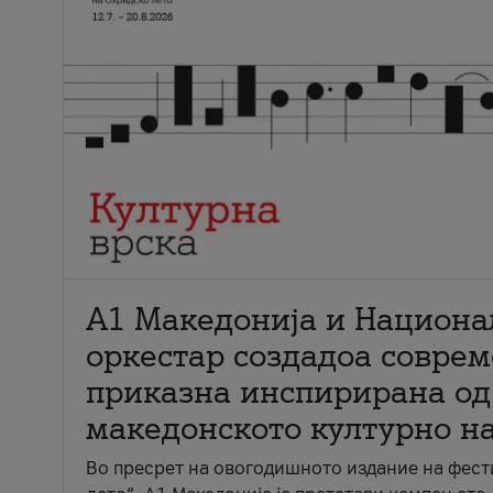
А1 Македонија и Национа
оркестар создадоа совре
приказна инспирирана од
македонското културно н
Во пресрет на овогодишното издание на фест