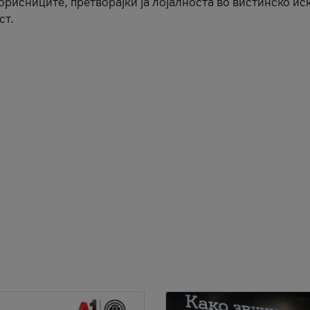
корисниците, претворајќи ја лојалноста во вистинско ис
ст.