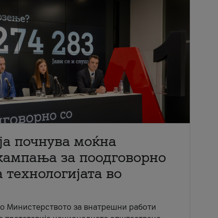
ја почнува моќна
кампања за поодговорно
 технологијата во
со Министерството за внатрешни работи