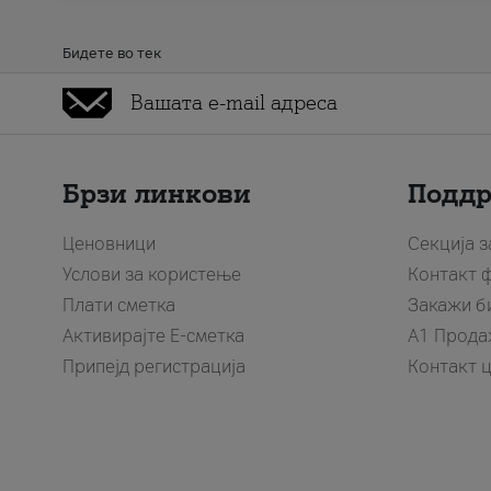
Бидете во тек
Брзи линкови
Подд
Ценовници
Секција 
Услови за користење
Контакт 
Плати сметка
Закажи б
Активирајте Е-сметка
A1 Прода
Припејд регистрација
Контакт 