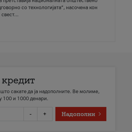
ја претставија националната општествено
говорно со технологијата“, насочена кон
свест...
 кредит
а што сакате да ја надополните. Ве молиме,
у 100 и 1000 денари.
-
+
Надополни