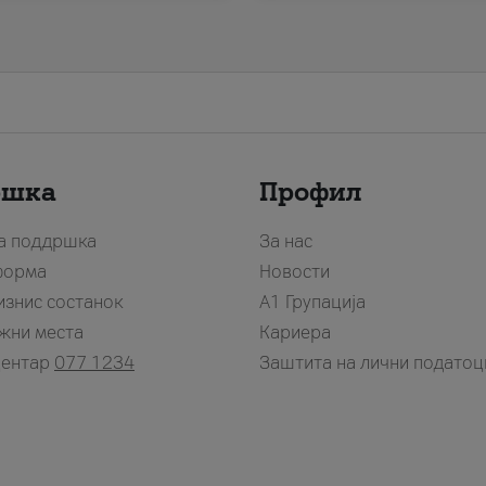
ршка
Профил
за поддршка
За нас
форма
Новости
изнис состанок
А1 Групација
жни места
Кариера
центар
077 1234
Заштита на лични податоц