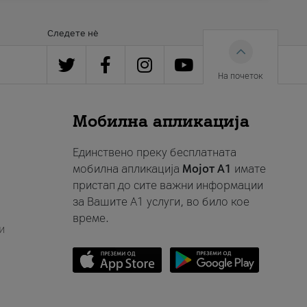
Следете нè
На почеток
Мобилна апликација
Единствено преку бесплатната
мобилна апликација
Мојот A1
имате
пристап до сите важни информации
за Вашите A1 услуги, во било кое
време.
и