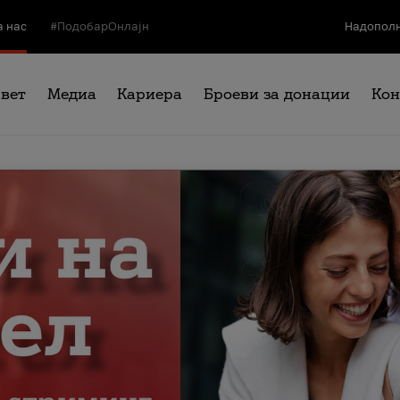
а нас
#ПодобарОнлајн
Надополн
свет
Медиа
Кариера
Броеви за донации
Кон