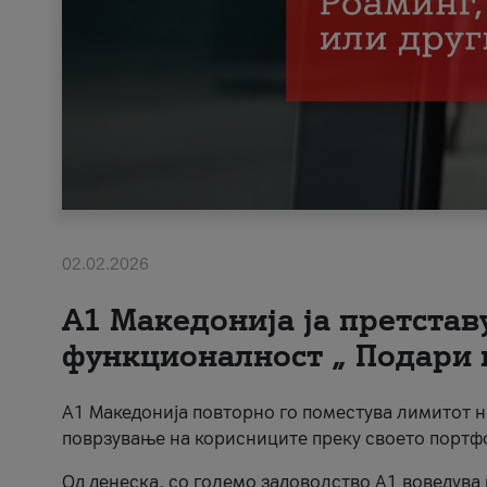
02.02.2026
А1 Македонија ја претста
функционалност „ Подари 
А1 Македонија повторно го поместува лимитот 
поврзување на корисниците преку своето портф
Од денеска, со големо задоволство А1 воведува 