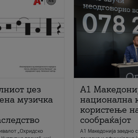
лниот џез
A1 Македони
мена музичка
национална 
користење на
аследство
сообраќајот
ивалот „Охридско
A1 Македонија заедно 