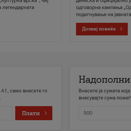
„Културна врска“, чиј
денеска и официјално 
а легендарната
одговорна кампања „Од
подигнување на јавната 
Дознај повеќе
Надополни
 А1, само внесете го
Внесете ја сумата кој
.
внесувајте сума помеѓ
Плати