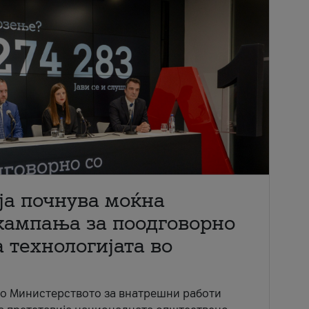
ја почнува моќна
кампања за поодговорно
 технологијата во
со Министерството за внатрешни работи