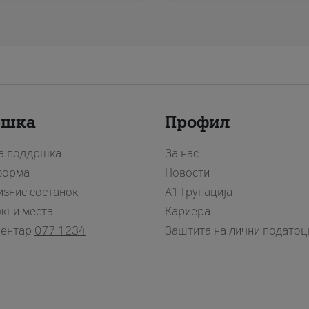
ршка
Профил
за поддршка
За нас
форма
Новости
изнис состанок
А1 Групација
жни места
Кариера
центар
077 1234
Заштита на лични податоц