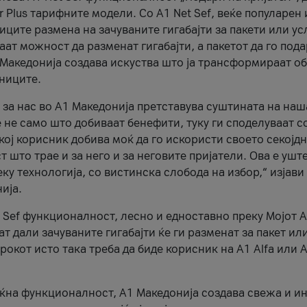
r Plus тарифните модели. Со A1 Net Sef, веќе популарен 
ците размена на зачуваните гигабајти за пакети или ус
ат можност да разменат гигабајти, а пакетот да го пода
1 Македонија создава искуства што ја трансформираат о
сниците.
 за нас во А1 Македонија претставува суштината на наш
 не само што добиваат бенефити, туку ги споделуваат с
екој корисник добива моќ да го искористи своето секојд
 што трае и за него и за неговите пријатели. Ова е ушт
еку технологија, со вистинска слобода на избор,“ изјави
ија.
 Sef функционалност, лесно и едноставно преку Мојот 
т дали зачуваните гигабајти ќе ги разменат за пакет ил
рокот исто така треба да биде корисник на А1 Alfa или A
оќна функционалност, А1 Македонија создава свежа и и