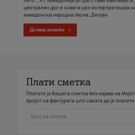
лето“, А1 Македонија ја претстави кампањата 
централен дел е новата џез-интерпретација н
македонска народна песна „Билјан
Дознај повеќе
Плати сметка
Платете ја Вашата сметка без најава на Мојот
бројот на фактурата што сакате да ја платите
Број на сметка