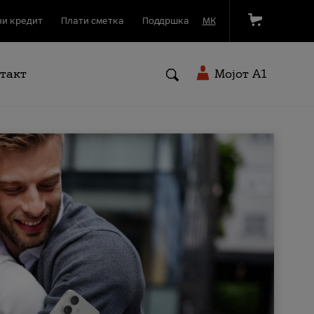
и кредит
Плати сметка
Поддршка
МК
такт
Мојот A1