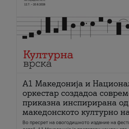
А1 Македонија и Национа
оркестар создадоа совре
приказна инспирирана од
македонското културно н
Во пресрет на овогодишното издание на фест