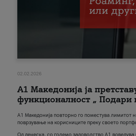
02.02.2026
А1 Македонија ја претста
функционалност „ Подари 
А1 Македонија повторно го поместува лимитот 
поврзување на корисниците преку своето портф
Од денеска, со големо задоволство А1 воведува 