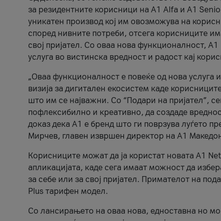
за резидентните корисници на А1 Alfa и A1 Senio
уникатен производ кој им овозможува на корисни
според нивните потреби, отсега корисниците има
свој пријател. Со оваа нова функционалност, А
услуга во вистинска вредност и радост кај кори
„Оваа функционалност е повеќе од нова услуга и
визија за дигитален екосистем каде корисниците
што им се најважни. Со “Подари на пријател”, с
пофлексибилно и креативно, да создаде вредност
доказ дека А1 е бренд што ги поврзува луѓето пр
Мирчев, главен извршен директор на А1 Македон
Корисниците можат да ја користат новата А1 Net
апликацијата, каде сега имаат можност да избера
за себе или за свој пријател. Примателот на пода
Plus тарифен модел.
Со лансирањето на оваа нова, едноставна но м