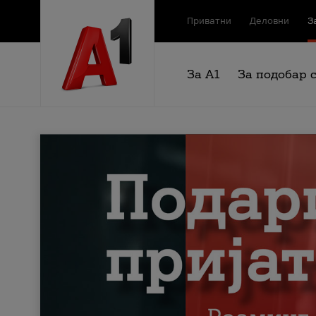
Приватни
Деловни
З
За А1
За подобар 