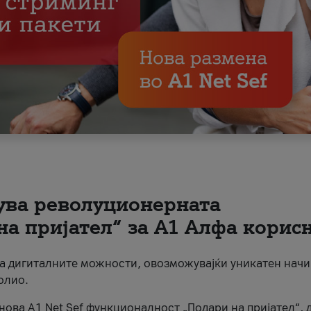
вува револуционерната
на пријател“ за А1 Алфа корис
на дигиталните можности, овозможувајќи уникатен начи
олио.
нова A1 Net Sef функционалност „Подари на пријател“, 