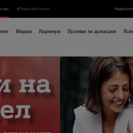
а нас
#ПодобарОнлајн
Надополн
свет
Медиа
Кариера
Броеви за донации
Кон