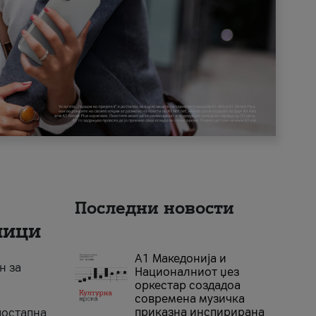
Последни новости
ници
А1 Македонија и
н за
Националниот џез
оркестар создадоа
современа музичка
приказна инспирирана
достапна