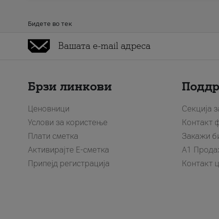
Бидете во тек
Брзи линкови
Подд
Ценовници
Секција 
Услови за користење
Контакт 
Плати сметка
Закажи б
Активирајте Е-сметка
A1 Прода
Припејд регистрација
Контакт 