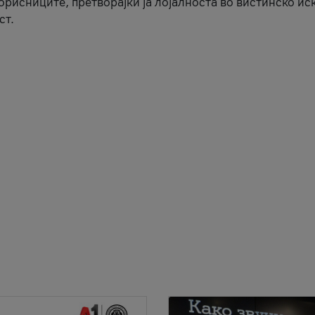
корисниците, претворајќи ја лојалноста во вистинско ис
ст.