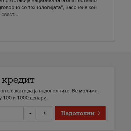
ја претставија националната општествено
говорно со технологијата“, насочена кон
свест...
 кредит
а што сакате да ја надополните. Ве молиме,
у 100 и 1000 денари.
-
+
Надополни