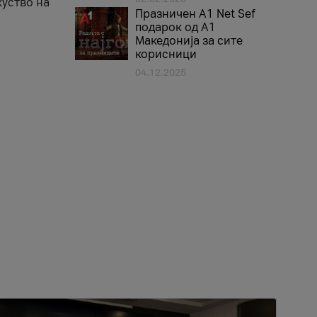
куство на
Празничен A1 Net Sеf
подарок од А1
Македонија за сите
корисници
04.12.2025