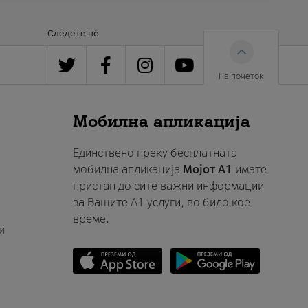
Следете нè
На почеток
Мобилна апликација
Единствено преку бесплатната
мобилна апликација
Мојот A1
имате
пристап до сите важни информации
за Вашите A1 услуги, во било кое
време.
и