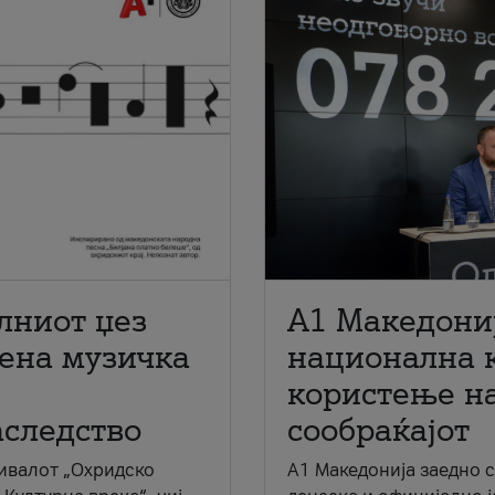
лниот џез
A1 Македони
мена музичка
национална 
користење на
аследство
сообраќајот
ивалот „Охридско
A1 Македонија заедно 