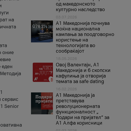
од македонското
и
културно наследство
луги
03.07.2026
рат на
A1 Македонија почнува
бичната
моќна национална
кампања за поодговорно
користење на
ата
технологијата во
сообраќајот
о оние
18.05.2026
невие
Овој Валентајн, A1
е еден
Македонија и 6 скопски
 Методија
кафулиња ја отворија
темата за safe dating
16.02.2026
А1
А1 Македонија ја
и сервис
претставува
1 Senior
револуционерната
функционалност „
Подари на пријател“ за
А1 Алфа корисници
новативна
02.02.2026