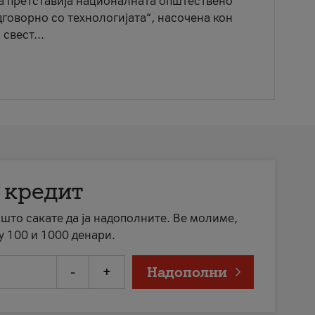
ја претставија националната општествено
говорно со технологијата“, насочена кон
свест...
 кредит
а што сакате да ја надополните. Ве молиме,
у 100 и 1000 денари.
-
+
Надополни