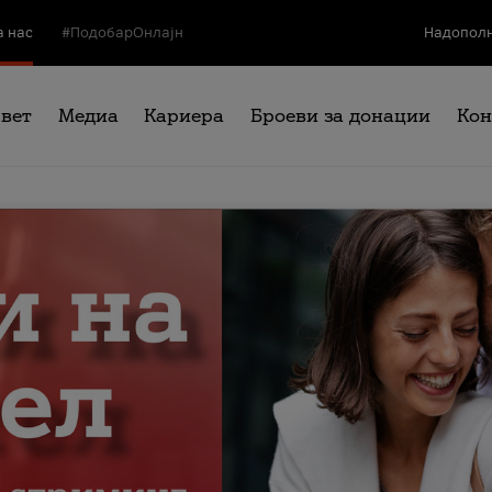
а нас
#ПодобарОнлајн
Надополн
свет
Медиа
Кариера
Броеви за донации
Кон