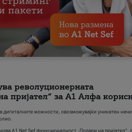
вува револуционерната
на пријател“ за А1 Алфа корис
на дигиталните можности, овозможувајќи уникатен начи
олио.
нова A1 Net Sef функционалност „Подари на пријател“, 