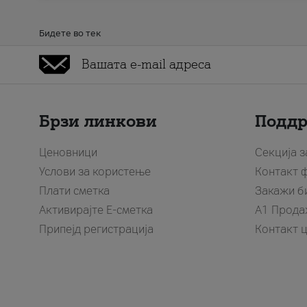
Бидете во тек
Брзи линкови
Подд
Ценовници
Секција 
Услови за користење
Контакт 
Плати сметка
Закажи б
Активирајте Е-сметка
A1 Прода
Припејд регистрација
Контакт 