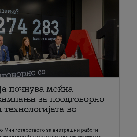
ја почнува моќна
кампања за поодговорно
 технологијата во
со Министерството за внатрешни работи