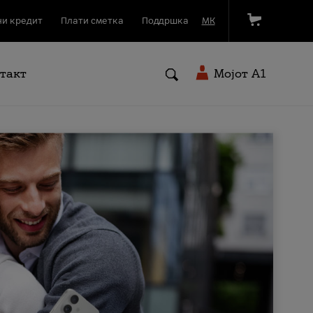
и кредит
Плати сметка
Поддршка
МК
такт
Мојот A1