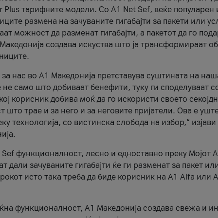
r Plus тарифните модели. Со A1 Net Sef, веќе популарен 
ците размена на зачуваните гигабајти за пакети или ус
ат можност да разменат гигабајти, а пакетот да го пода
1 Македонија создава искуства што ја трансформираат о
сниците.
 за нас во А1 Македонија претставува суштината на наш
 не само што добиваат бенефити, туку ги споделуваат с
екој корисник добива моќ да го искористи своето секојд
 што трае и за него и за неговите пријатели. Ова е ушт
еку технологија, со вистинска слобода на избор,“ изјави
ија.
 Sef функционалност, лесно и едноставно преку Мојот 
т дали зачуваните гигабајти ќе ги разменат за пакет ил
рокот исто така треба да биде корисник на А1 Alfa или A
оќна функционалност, А1 Македонија создава свежа и и