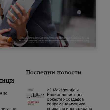
Последни новости
ници
А1 Македонија и
н за
Националниот џез
оркестар создадоа
современа музичка
приказна инспирирана
достапна