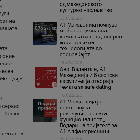
од македонското
и
културно наследство
луги
03.07.2026
рат на
A1 Македонија почнува
бичната
моќна национална
кампања за поодговорно
користење на
ата
технологијата во
сообраќајот
о оние
18.05.2026
невие
Овој Валентајн, A1
е еден
Македонија и 6 скопски
 Методија
кафулиња ја отворија
темата за safe dating
16.02.2026
А1
А1 Македонија ја
и сервис
претставува
1 Senior
револуционерната
функционалност „
Подари на пријател“ за
А1 Алфа корисници
новативна
02.02.2026