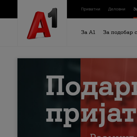
Приватни
Деловни
З
За А1
За подобар 