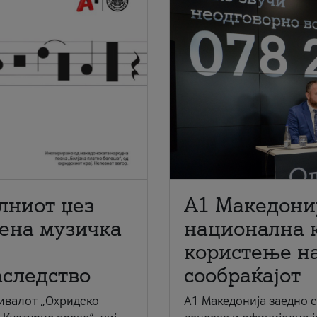
лниот џез
A1 Македони
мена музичка
национална 
користење на
аследство
сообраќајот
ивалот „Охридско
A1 Македонија заедно 