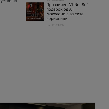
куство на
Празничен A1 Net Sеf
подарок од А1
Македонија за сите
корисници
04.12.2025