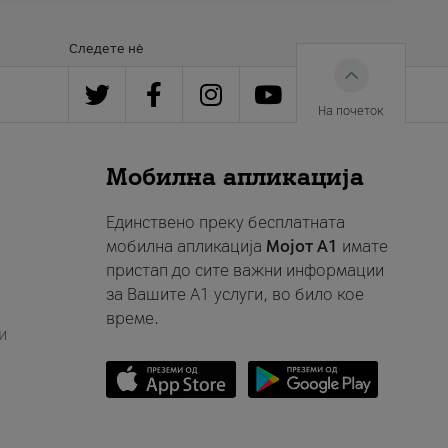
Следете нè
На почеток
Мобилна апликација
Единствено преку бесплатната
мобилна апликација
Мојот A1
имате
пристап до сите важни информации
за Вашите A1 услуги, во било кое
време.
и