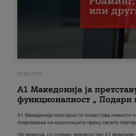
02.02.2026
А1 Македонија ја претста
функционалност „ Подари 
А1 Македонија повторно го поместува лимитот 
поврзување на корисниците преку своето портф
Од денеска, со големо задоволство А1 воведува 