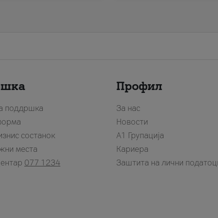
ршка
Профил
за поддршка
За нас
форма
Новости
изнис состанок
А1 Групација
жни места
Кариера
центар
077 1234
Заштита на лични податоц