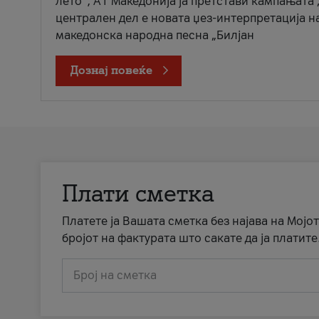
лето“, А1 Македонија ја претстави кампањата 
централен дел е новата џез-интерпретација н
македонска народна песна „Билјан
Дознај повеќе
Плати сметка
Платете ја Вашата сметка без најава на Мојот
бројот на фактурата што сакате да ја платите
Број на сметка