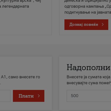
„Културна врска“, чиј
денеска и официјално 
а легендарната
одговорна кампања „Од
подигнување на јавната 
Дознај повеќе
Надополни
 А1, само внесете го
Внесете ја сумата кој
.
внесувајте сума помеѓ
Плати