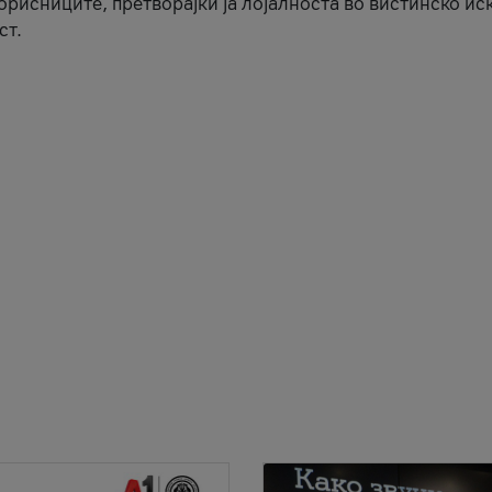
корисниците, претворајќи ја лојалноста во вистинско ис
ст.