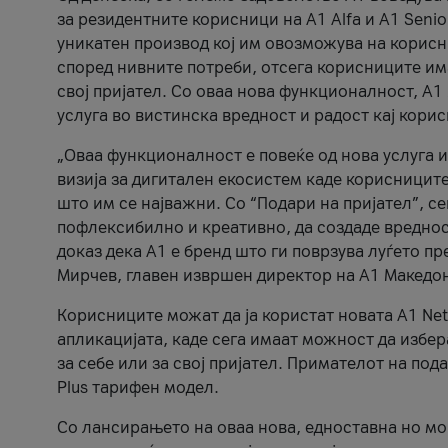
за резидентните корисници на А1 Alfa и A1 Senio
уникатен производ кој им овозможува на корисни
според нивните потреби, отсега корисниците има
свој пријател. Со оваа нова функционалност, А
услуга во вистинска вредност и радост кај кори
„Оваа функционалност е повеќе од нова услуга и
визија за дигитален екосистем каде корисниците
што им се најважни. Со “Подари на пријател”, с
пофлексибилно и креативно, да создаде вредност
доказ дека А1 е бренд што ги поврзува луѓето пр
Мирчев, главен извршен директор на А1 Македон
Корисниците можат да ја користат новата А1 Net
апликацијата, каде сега имаат можност да избера
за себе или за свој пријател. Примателот на пода
Plus тарифен модел.
Со лансирањето на оваа нова, едноставна но м