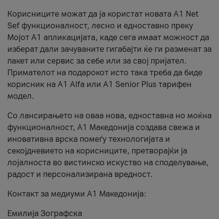
Корисниците можат да ја користат новата А1 Net
Sef функционалност, лесно и едноставно преку
Мојот А1 апликацијата, каде сега имаат можност да
изберат дали зачуваните гигабајти ќе ги разменат за
пакет или сервис за себе или за свој пријател.
Примателот на подарокот исто така треба да биде
корисник на А1 Alfa или A1 Senior Plus тарифен
модел.
Со лансирањето на оваа нова, едноставна но моќна
функционалност, А1 Македонија создава свежа и
иновативна врска помеѓу технологијата и
секојдневието на корисниците, претворајќи ја
лојалноста во вистинско искуство на споделување,
радост и персонализирана вредност.
Контакт за медиуми А1 Македонија:
Емилија Зографска