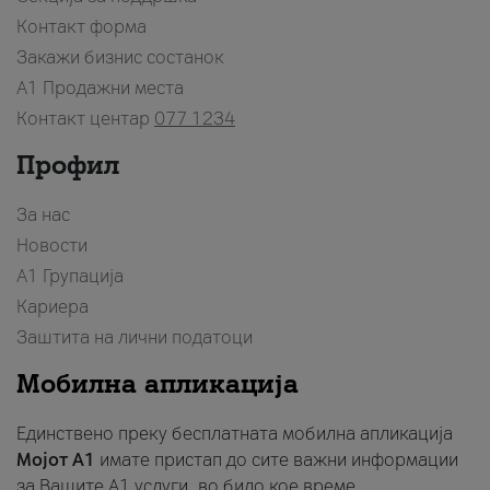
Контакт форма
Закажи бизнис состанок
A1 Продажни места
Контакт центар
077 1234
Профил
За нас
Новости
А1 Групација
Кариера
Заштита на лични податоци
Мобилна апликација
Единствено преку бесплатната мобилна апликација
Мојот A1
имате пристап до сите важни информации
за Вашите A1 услуги, во било кое време.