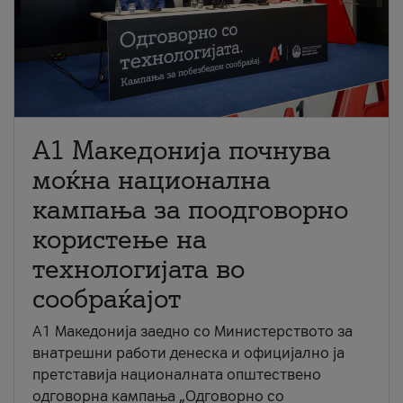
A1 Македонија почнува
моќна национална
кампања за поодговорно
користење на
технологијата во
сообраќајот
A1 Македонија заедно со Министерството за
внатрешни работи денеска и официјално ја
претставија националната општествено
одговорна кампања „Одговорно со