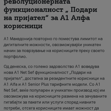
револуционерната
функционалност „ Подари
За нас
на пријател“ за А1 Алфа
#ПодобарОнлајн
корисници
А1 Македонија повторно го поместува лимитот на
дигиталните можности, овозможувајќи уникатен
начин за поврзување на корисниците преку своето
портфолио.
Од денеска, со големо задоволство А1 воведува
нова A1 Net Sef функционалност „Подари на
пријател“, достапна за резидентните корисници на
А1 Alfa и A1 Senior Plus тарифните модели. Со A1
Net Sef, веќе популарен и уникатен производ кој им
овозможува на корисниците размена на зачуваните
гигабајти за пакети или услуги според нивните
потреби, отсега корисниците имаат можност да