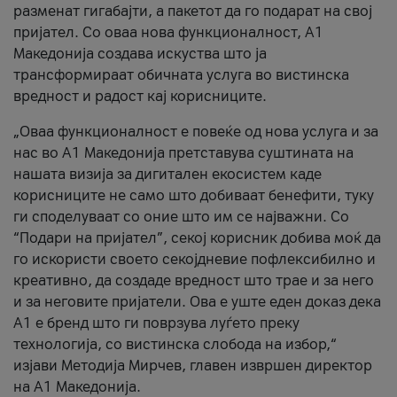
разменат гигабајти, а пакетот да го подарат на свој
пријател. Со оваа нова функционалност, А1
Македонија создава искуства што ја
трансформираат обичната услуга во вистинска
вредност и радост кај корисниците.
„Оваа функционалност е повеќе од нова услуга и за
нас во А1 Македонија претставува суштината на
нашата визија за дигитален екосистем каде
корисниците не само што добиваат бенефити, туку
ги споделуваат со оние што им се најважни. Со
“Подари на пријател”, секој корисник добива моќ да
го искористи своето секојдневие пофлексибилно и
креативно, да создаде вредност што трае и за него
и за неговите пријатели. Ова е уште еден доказ дека
А1 е бренд што ги поврзува луѓето преку
технологија, со вистинска слобода на избор,“
изјави Методија Мирчев, главен извршен директор
на А1 Македонија.