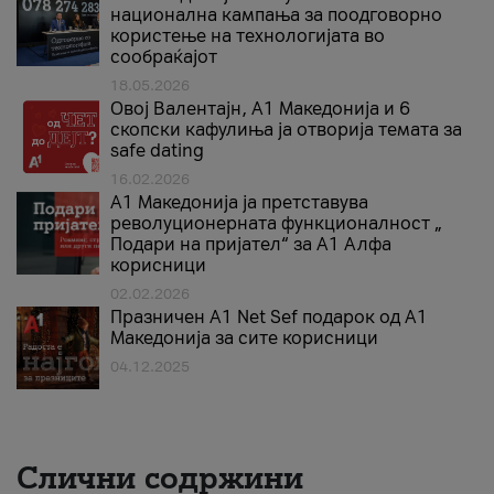
национална кампања за поодговорно
користење на технологијата во
сообраќајот
18.05.2026
Овој Валентајн, A1 Македонија и 6
скопски кафулиња ја отворија темата за
safe dating
16.02.2026
А1 Македонија ја претставува
револуционерната функционалност „
Подари на пријател“ за А1 Алфа
корисници
02.02.2026
Празничен A1 Net Sеf подарок од А1
Македонија за сите корисници
04.12.2025
Слични содржини