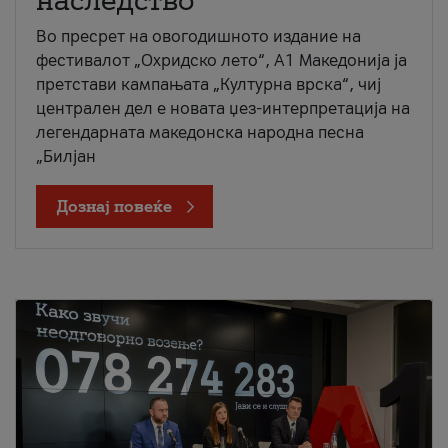
наследство
Во пресрет на овогодишното издание на
фестивалот „Охридско лето“, А1 Македонија ја
претстави кампањата „Културна врска“, чиј
централен дел е новата џез-интерпретација на
легендарната македонска народна песна
„Билјан
Дознај повеќе