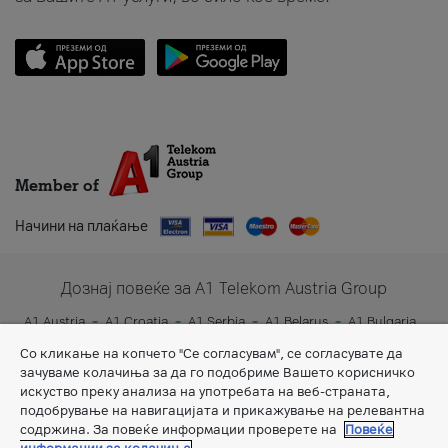
Member of
Начини на плаќање
Дознај повеќе за A1 Telekom Austria Group
A1 Austria
A1 Croatia
A1 Serbia
A1 Belarus
A1 Bulgaria
A1 Slovenia
A1 Digital
Со кликање на копчето "Се согласувам", се согласувате да
зачуваме колачиња за да го подобриме Вашето корисничко
искуство преку анализа на употребата на веб-страната,
подобрување на навигацијата и прикажување на релевантна
содржина. За повеќе информации проверете на
Повеќе