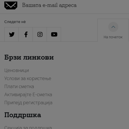
Следете нè
На почеток
Брзи линкови
Ценовници
Услови за користење
Плати сметка
Активирајте Е-сметка
Припејд регистрација
Поддршка
Секција за поддршка