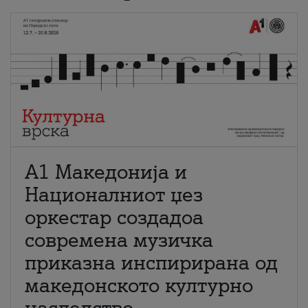
А1 Македонија и
Националниот џез
оркестар создадоа
современа музичка
приказна инспирирана од
македонското културно