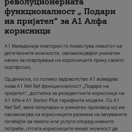
револуционерната
функционалност „ Подари
За нас
на пријател“ за А1 Алфа
#ПодобарОнлајн
корисници
А1 Македонија повторно го поместува лимитот на
дигиталните можности, овозможувајќи уникатен
начин за поврзување на корисниците преку своето
портфолио.
Од денеска, со големо задоволство А1 воведува
нова A1 Net Sef функционалност „Подари на
пријател“, достапна за резидентните корисници на
А1 Alfa и A1 Senior Plus тарифните модели. Со A1
Net Sef, веќе популарен и уникатен производ кој им
овозможува на корисниците размена на зачуваните
гигабајти за пакети или услуги според нивните
потреби, отсега корисниците имаат можност да