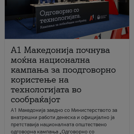
A1 Македонија почнува
моќна национална
кампања за поодговорно
користење на
технологијата во
сообраќајот
A1 Македонија заедно со Министерството за
внатрешни работи денеска и официјално ја
претставија националната општествено
одговорна кампања „Одговорно со