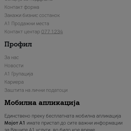
Контакт форма
Закажи бизнис состанок
A1 Продажни места
Контакт центар
077 1234
Профил
За нас
Новости
А1 Групација
Кариера
Заштита на лични податоци
Мобилна апликација
Единствено преку бесплатната мобилна апликација
Мојот A1
имате пристап до сите важни информации
за Вашите A1 услуги, во било кое време.