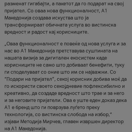
разменат гигабајти, а пакетот да го подарат на свој
пријател. Со оваа нова функционалност, А1
Македонија создава искуства што ја
трансформираат обичната услуга во вистинска
вредност и радост кај корисниците.
„Оваа функционалност е повеќе од нова услуга и за
нас во А1 Македонија претставува суштината на
нашата визија за дигитален екосистем каде
корисниците не само што добиваат бенефити, туку
ги споделуваат со оние што им се најважни. Со
“Подари на пријател”, секој корисник добива моќ да
го искористи своето секојдневие пофлексибилно и
креативно, да создаде вредност што трае и за него
и за неговите пријатели. Ова е уште еден доказ дека
А1 е бренд што ги поврзува луѓето преку
технологија, со вистинска слобода на избор,“
изјави Методија Мирчев, главен извршен директор
на А1 Македонија.