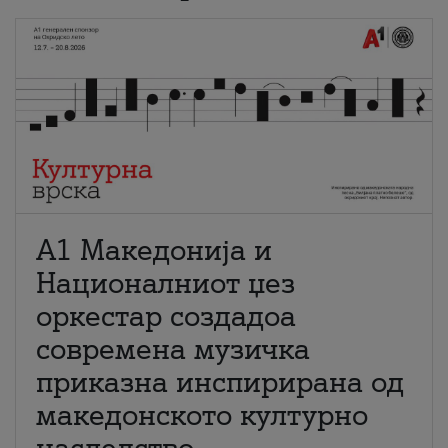
А1 Македонија и
Националниот џез
оркестар создадоа
современа музичка
приказна инспирирана од
македонското културно