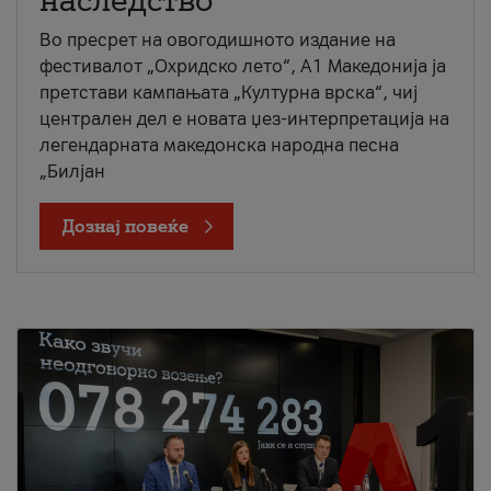
наследство
Во пресрет на овогодишното издание на
фестивалот „Охридско лето“, А1 Македонија ја
претстави кампањата „Културна врска“, чиј
централен дел е новата џез-интерпретација на
легендарната македонска народна песна
„Билјан
Дознај повеќе