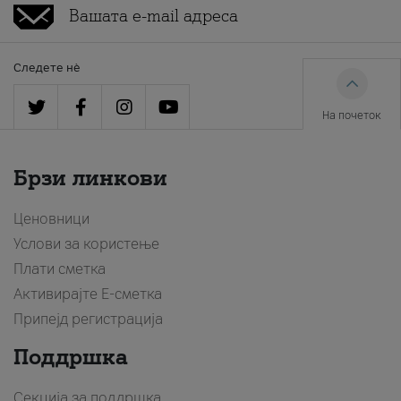
Следете нè
На почеток
Брзи линкови
Ценовници
Услови за користење
Плати сметка
Активирајте Е-сметка
Припејд регистрација
Поддршка
Секција за поддршка