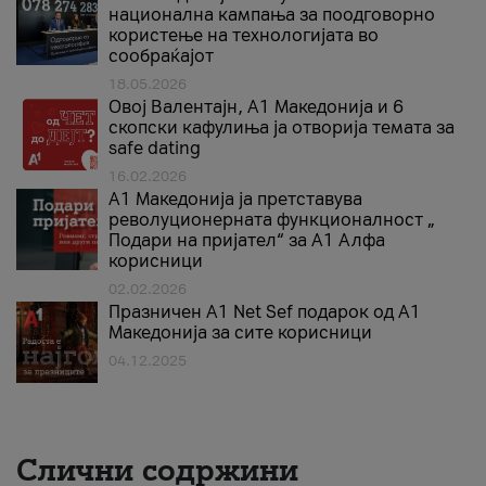
национална кампања за поодговорно
користење на технологијата во
сообраќајот
18.05.2026
Овој Валентајн, A1 Македонија и 6
скопски кафулиња ја отворија темата за
safe dating
16.02.2026
А1 Македонија ја претставува
револуционерната функционалност „
Подари на пријател“ за А1 Алфа
корисници
02.02.2026
Празничен A1 Net Sеf подарок од А1
Македонија за сите корисници
04.12.2025
Слични содржини