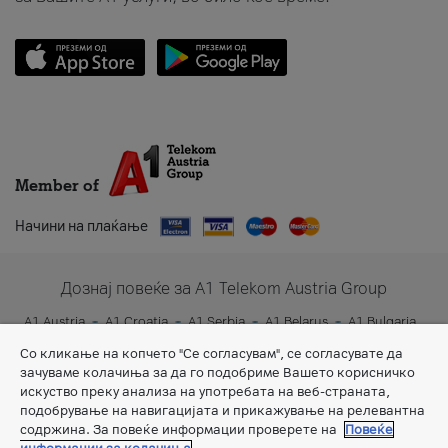
Member of
Начини на плаќање
Дознај повеќе за A1 Telekom Austria Group
A1 Austria
A1 Croatia
A1 Serbia
A1 Belarus
A1 Bulgaria
A1 Slovenia
A1 Digital
Со кликање на копчето "Се согласувам", се согласувате да
зачуваме колачиња за да го подобриме Вашето корисничко
искуство преку анализа на употребата на веб-страната,
подобрување на навигацијата и прикажување на релевантна
содржина. За повеќе информации проверете на
Повеќе