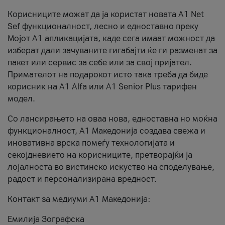
Корисниците можат да ја користат новата А1 Net
Sef функционалност, лесно и едноставно преку
Мојот А1 апликацијата, каде сега имаат можност да
изберат дали зачуваните гигабајти ќе ги разменат за
пакет или сервис за себе или за свој пријател.
Примателот на подарокот исто така треба да биде
корисник на А1 Alfa или A1 Senior Plus тарифен
модел.
Со лансирањето на оваа нова, едноставна но моќна
функционалност, А1 Македонија создава свежа и
иновативна врска помеѓу технологијата и
секојдневието на корисниците, претворајќи ја
лојалноста во вистинско искуство на споделување,
радост и персонализирана вредност.
Контакт за медиуми А1 Македонија:
Емилија Зографска