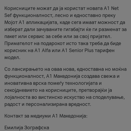
Корисниците можат да ја користат новата А1 Net
Sef функционалност, лесно и едноставно преку
Мојот А1 апликацијата, каде сега имаат можност да
изберат дали зачуваните гигабајти ќе ги разменат за
пакет или сервис за себе или за свој пријател.
Примателот на подарокот исто така треба да биде
корисник на А1 Alfa или A1 Senior Plus тарифен
модел.
Со лансирањето на оваа нова, едноставна но моќна
функционалност, А1 Македонија создава свежа и
иновативна врска помеѓу технологијата и
секојдневието на корисниците, претворајќи ја
лојалноста во вистинско искуство на споделување,
радост и персонализирана вредност.
Контакт за медиуми А1 Македонија:
Емилија Зографска