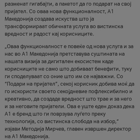
разменат гигабајти, а пакетот да го подарат на свој
пријател. Со оваа нова функционалност, А1
Македонија создава искуства што ја
трансформираат обичната услуга во вистинска
вредност и радост кај корисниците.
„Оваа функционалност е повеќе од нова услуга и за
нас во А1 Македонија претставува суштината на
нашата визија за дигитален екосистем каде
корисниците не само што добиваат бенефити, туку
ги споделуваат со оние што им се најважни. Со
“Подари на пријател”, секој корисник добива моќ да
го искористи своето секојдневие пофлексибилно и
креативно, да создаде вредност што трае и за него
и за неговите пријатели. Ова е уште еден доказ дека
А1 е бренд што ги поврзува луѓето преку
технологија, со вистинска слобода на избор,“
изјави Методија Мирчев, главен извршен директор
на А1 Македонија.