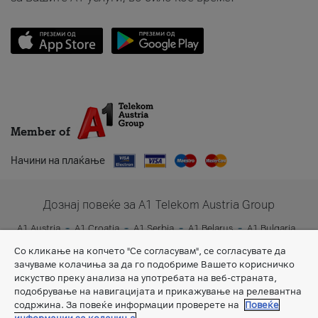
Member of
Начини на плаќање
Дознај повеќе за A1 Telekom Austria Group
A1 Austria
A1 Croatia
A1 Serbia
A1 Belarus
A1 Bulgaria
A1 Slovenia
A1 Digital
Со кликање на копчето "Се согласувам", се согласувате да
зачуваме колачиња за да го подобриме Вашето корисничко
искуство преку анализа на употребата на веб-страната,
подобрување на навигацијата и прикажување на релевантна
содржина. За повеќе информации проверете на
Повеќе