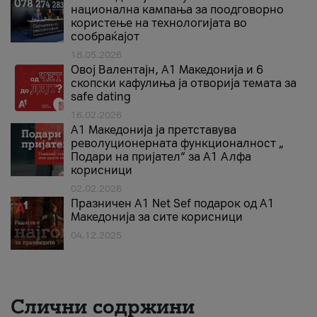
национална кампања за поодговорно
користење на технологијата во
сообраќајот
18.05.2026
Овој Валентајн, A1 Македонија и 6
скопски кафулиња ја отворија темата за
safe dating
16.02.2026
А1 Македонија ја претставува
револуционерната функционалност „
Подари на пријател“ за А1 Алфа
корисници
02.02.2026
Празничен A1 Net Sеf подарок од А1
Македонија за сите корисници
04.12.2025
Слични содржини