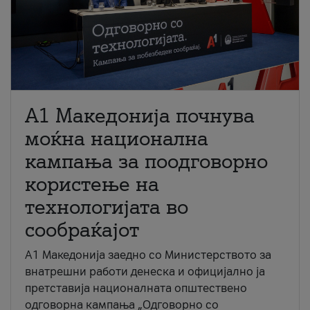
A1 Македонија почнува
моќна национална
кампања за поодговорно
користење на
технологијата во
сообраќајот
A1 Македонија заедно со Министерството за
внатрешни работи денеска и официјално ја
претставија националната општествено
одговорна кампања „Одговорно со