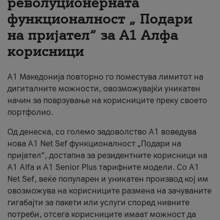
револуционерната
функционалност „ Подари
За нас
на пријател“ за А1 Алфа
#ПодобарОнлајн
корисници
А1 Македонија повторно го поместува лимитот на
дигиталните можности, овозможувајќи уникатен
начин за поврзување на корисниците преку своето
портфолио.
Од денеска, со големо задоволство А1 воведува
нова A1 Net Sef функционалност „Подари на
пријател“, достапна за резидентните корисници на
А1 Alfa и A1 Senior Plus тарифните модели. Со A1
Net Sef, веќе популарен и уникатен производ кој им
овозможува на корисниците размена на зачуваните
гигабајти за пакети или услуги според нивните
потреби, отсега корисниците имаат можност да