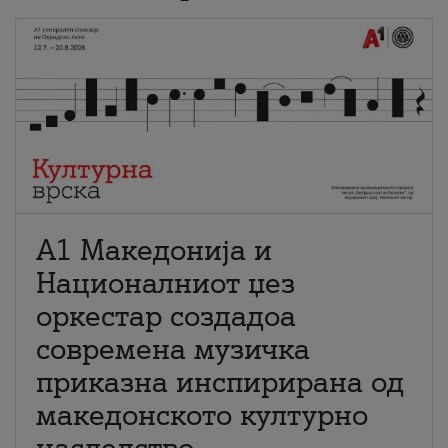
А1 Македонија и
Националниот џез
оркестар создадоа
современа музичка
приказна инспирирана од
македонското културно