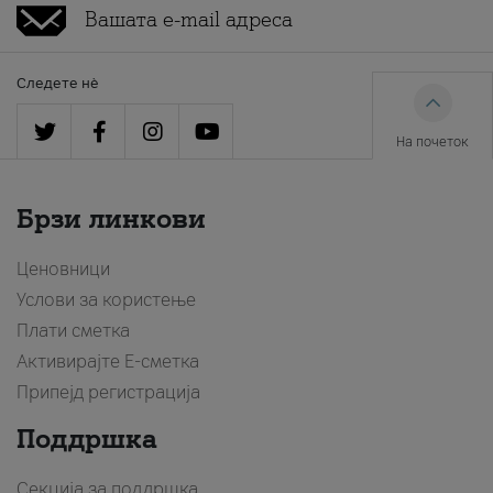
Следете нè
На почеток
Брзи линкови
Ценовници
Услови за користење
Плати сметка
Активирајте Е-сметка
Припејд регистрација
Поддршка
Секција за поддршка