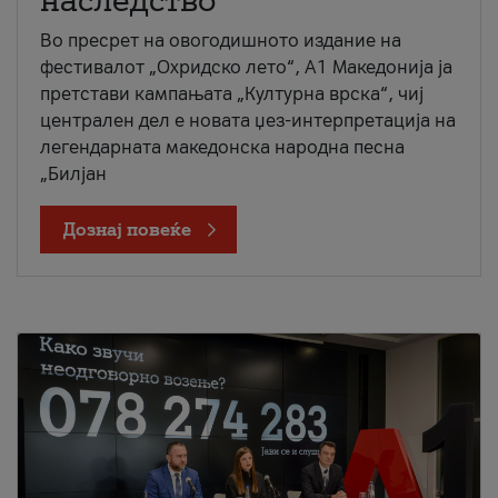
наследство
Во пресрет на овогодишното издание на
фестивалот „Охридско лето“, А1 Македонија ја
претстави кампањата „Културна врска“, чиј
централен дел е новата џез-интерпретација на
легендарната македонска народна песна
„Билјан
Дознај повеќе