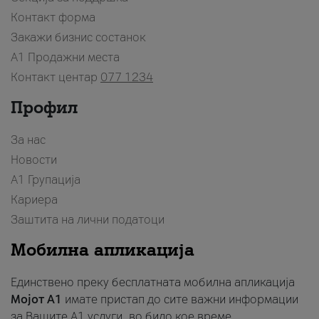
Контакт форма
Закажи бизнис состанок
A1 Продажни места
Контакт центар
077 1234
Профил
За нас
Новости
А1 Групација
Кариера
Заштита на лични податоци
Мобилна апликација
Единствено преку бесплатната мобилна апликација
Мојот A1
имате пристап до сите важни информации
за Вашите A1 услуги, во било кое време.