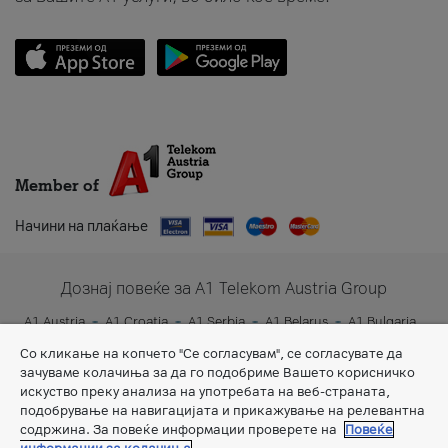
Member of
Начини на плаќање
Дознај повеќе за A1 Telekom Austria Group
A1 Austria
A1 Croatia
A1 Serbia
A1 Belarus
A1 Bulgaria
A1 Slovenia
A1 Digital
Со кликање на копчето "Се согласувам", се согласувате да
зачуваме колачиња за да го подобриме Вашето корисничко
искуство преку анализа на употребата на веб-страната,
подобрување на навигацијата и прикажување на релевантна
содржина. За повеќе информации проверете на
Повеќе