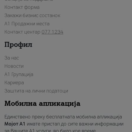
Контакт форма
Закажи бизнис состанок
A1 Продажни места
Контакт центар
077 1234
Профил
За нас
Новости
А1 Групација
Кариера
Заштита на лични податоци
Мобилна апликација
Единствено преку бесплатната мобилна апликација
Мојот A1
имате пристап до сите важни информации
за Вашите A1 услуги, во било кое време.