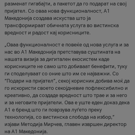
разменат гигабајти, а пакетот да го подарат на свој
пријател. Со оваа нова функционалност, А1
Македонија создава искуства што ја
трансформираат обичната услуга во вистинска
вредност и радост кај корисниците.
„Оваа функционалност е повеќе од нова услуга и за
нас во А1 Македонија претставува суштината на
нашата визија за дигитален екосистем каде
корисниците не само што добиваат бенефити, туку
ги споделуваат со оние што им се најважни. Со
“Подари на пријател”, секој корисник добива моќ да
го искористи своето секојдневие пофлексибилно и
креативно, да создаде вредност што трае и за него
и за неговите пријатели. Ова е уште еден доказ дека
А1 е бренд што ги поврзува луѓето преку
технологија, со вистинска слобода на избор,“
изјави Методија Мирчев, главен извршен директор
на А1 Македонија.