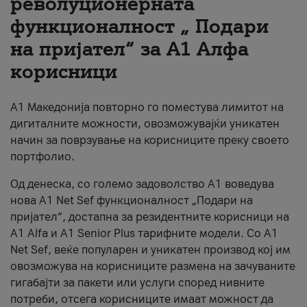
револуционерната
функционалност „ Подари
За нас
на пријател“ за А1 Алфа
#ПодобарОнлајн
корисници
А1 Македонија повторно го поместува лимитот на
дигиталните можности, овозможувајќи уникатен
начин за поврзување на корисниците преку своето
портфолио.
Од денеска, со големо задоволство А1 воведува
нова A1 Net Sef функционалност „Подари на
пријател“, достапна за резидентните корисници на
А1 Alfa и A1 Senior Plus тарифните модели. Со A1
Net Sef, веќе популарен и уникатен производ кој им
овозможува на корисниците размена на зачуваните
гигабајти за пакети или услуги според нивните
потреби, отсега корисниците имаат можност да