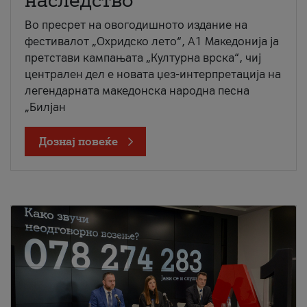
наследство
Во пресрет на овогодишното издание на
фестивалот „Охридско лето“, А1 Македонија ја
претстави кампањата „Културна врска“, чиј
централен дел е новата џез-интерпретација на
легендарната македонска народна песна
„Билјан
Дознај повеќе