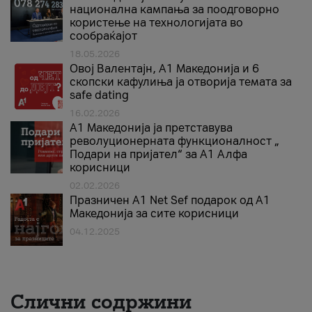
национална кампања за поодговорно
користење на технологијата во
сообраќајот
18.05.2026
Овој Валентајн, A1 Македонија и 6
скопски кафулиња ја отворија темата за
safe dating
16.02.2026
А1 Македонија ја претставува
револуционерната функционалност „
Подари на пријател“ за А1 Алфа
корисници
02.02.2026
Празничен A1 Net Sеf подарок од А1
Македонија за сите корисници
04.12.2025
Слични содржини