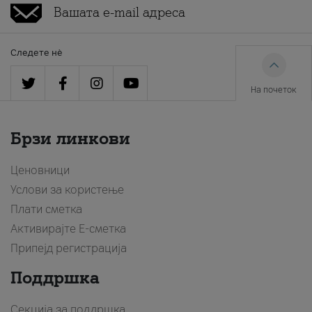
Следете нè
На почеток
Брзи линкови
Ценовници
Услови за користење
Плати сметка
Активирајте Е-сметка
Припејд регистрација
Поддршка
Секција за поддршка