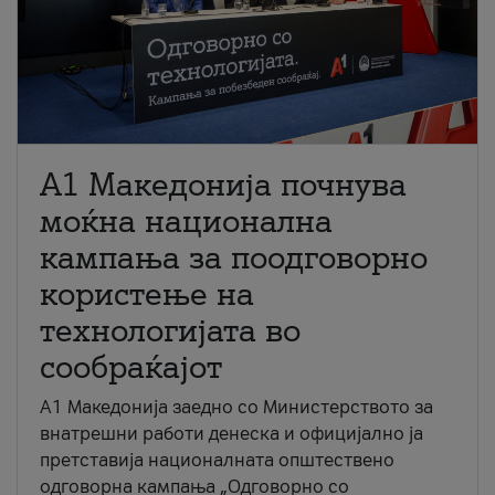
A1 Македонија почнува
моќна национална
кампања за поодговорно
користење на
технологијата во
сообраќајот
A1 Македонија заедно со Министерството за
внатрешни работи денеска и официјално ја
претставија националната општествено
одговорна кампања „Одговорно со