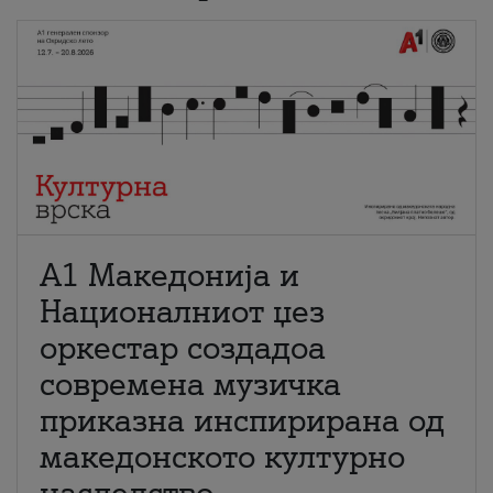
А1 Македонија и
Националниот џез
оркестар создадоа
современа музичка
приказна инспирирана од
македонското културно