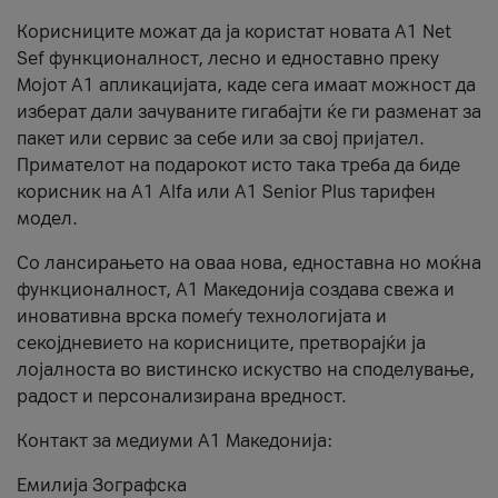
Корисниците можат да ја користат новата А1 Net
Sef функционалност, лесно и едноставно преку
Мојот А1 апликацијата, каде сега имаат можност да
изберат дали зачуваните гигабајти ќе ги разменат за
пакет или сервис за себе или за свој пријател.
Примателот на подарокот исто така треба да биде
корисник на А1 Alfa или A1 Senior Plus тарифен
модел.
Со лансирањето на оваа нова, едноставна но моќна
функционалност, А1 Македонија создава свежа и
иновативна врска помеѓу технологијата и
секојдневието на корисниците, претворајќи ја
лојалноста во вистинско искуство на споделување,
радост и персонализирана вредност.
Контакт за медиуми А1 Македонија:
Емилија Зографска