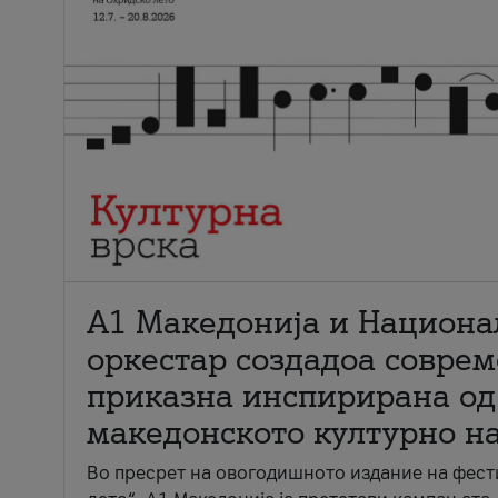
А1 Македонија и Национа
оркестар создадоа совре
приказна инспирирана од
македонското културно н
Во пресрет на овогодишното издание на фест