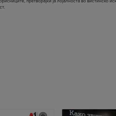
корисниците, претворајќи ја лојалноста во вистинско ис
ст.