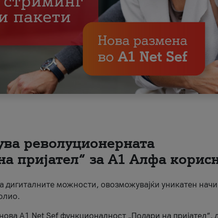
вува револуционерната
на пријател“ за А1 Алфа корис
на дигиталните можности, овозможувајќи уникатен начи
олио.
нова A1 Net Sef функционалност „Подари на пријател“, 