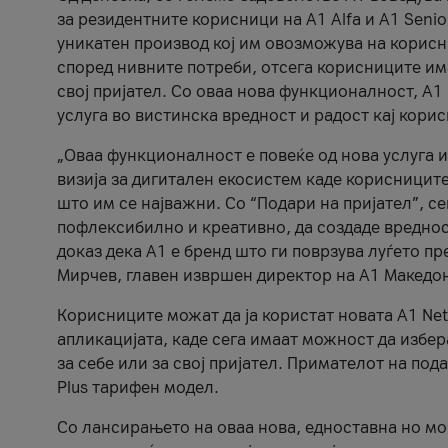
за резидентните корисници на А1 Alfa и A1 Senio
уникатен производ кој им овозможува на корисни
според нивните потреби, отсега корисниците има
свој пријател. Со оваа нова функционалност, А
услуга во вистинска вредност и радост кај кори
„Оваа функционалност е повеќе од нова услуга и
визија за дигитален екосистем каде корисниците
што им се најважни. Со “Подари на пријател”, с
пофлексибилно и креативно, да создаде вредност
доказ дека А1 е бренд што ги поврзува луѓето пр
Мирчев, главен извршен директор на А1 Македон
Корисниците можат да ја користат новата А1 Net
апликацијата, каде сега имаат можност да избера
за себе или за свој пријател. Примателот на пода
Plus тарифен модел.
Со лансирањето на оваа нова, едноставна но м