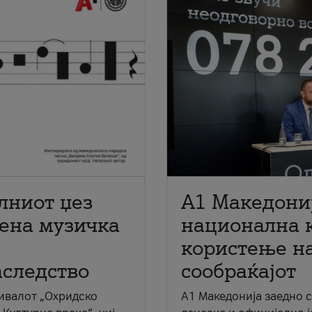
лниот џез
A1 Македони
мена музичка
национална 
користење на
аследство
сообраќајот
ивалот „Охридско
A1 Македонија заедно 