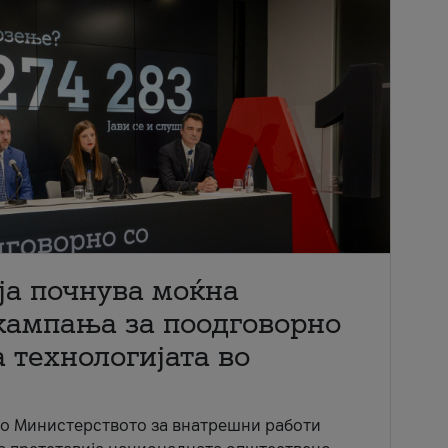
ја почнува моќна
кампања за поодговорно
 технологијата во
со Министерството за внатрешни работи