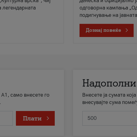
„Културна врска“, чиј
денеска и официјално 
а легендарната
одговорна кампања „Од
подигнување на јавната 
Дознај повеќе
Надополни
 А1, само внесете го
Внесете ја сумата кој
.
внесувајте сума помеѓ
Плати