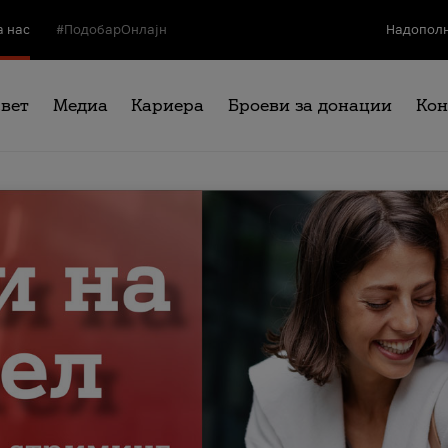
а нас
#ПодобарОнлајн
Надополн
свет
Медиа
Кариера
Броеви за донации
Кон