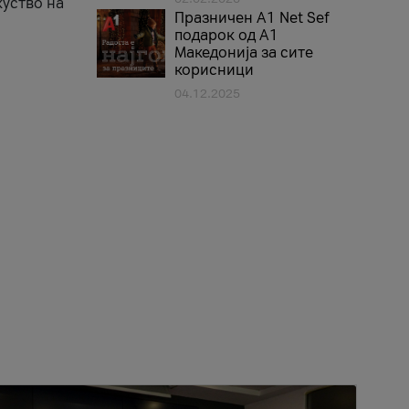
куство на
Празничен A1 Net Sеf
подарок од А1
Македонија за сите
корисници
04.12.2025