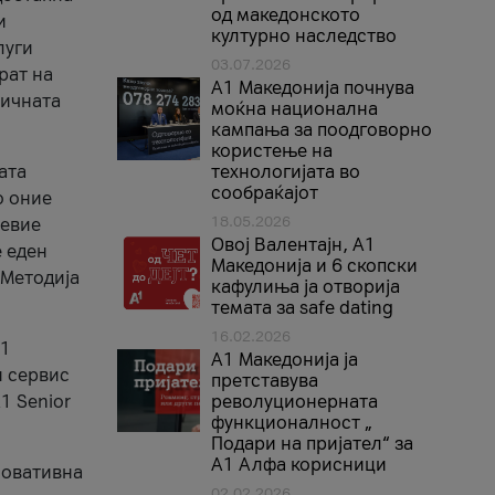
од македонското
и
културно наследство
луги
03.07.2026
рат на
A1 Македонија почнува
бичната
моќна национална
кампања за поодговорно
користење на
ата
технологијата во
сообраќајот
о оние
18.05.2026
невие
Овој Валентајн, A1
е еден
Македонија и 6 скопски
 Методија
кафулиња ја отворија
темата за safe dating
16.02.2026
А1
А1 Македонија ја
и сервис
претставува
1 Senior
револуционерната
функционалност „
Подари на пријател“ за
А1 Алфа корисници
новативна
02.02.2026