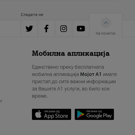
Следете нè
На почеток
Мобилна апликација
Единствено преку бесплатната
мобилна апликација
Мојот A1
имате
пристап до сите важни информации
за Вашите A1 услуги, во било кое
време.
и