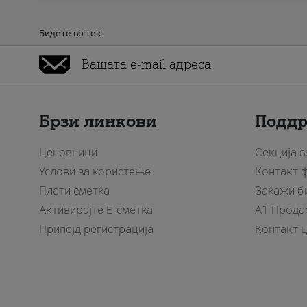
Бидете во тек
Брзи линкови
Подд
Ценовници
Секција 
Услови за користење
Контакт 
Плати сметка
Закажи б
Активирајте Е-сметка
A1 Прода
Припејд регистрација
Контакт 