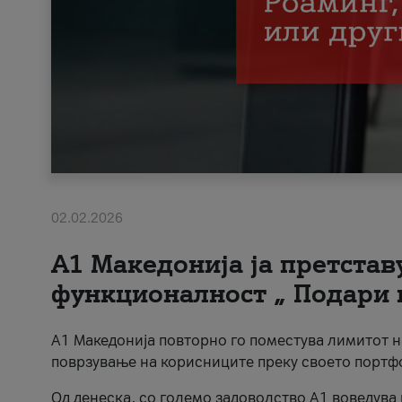
02.02.2026
А1 Македонија ја претста
функционалност „ Подари 
А1 Македонија повторно го поместува лимитот 
поврзување на корисниците преку своето портф
Од денеска, со големо задоволство А1 воведува 