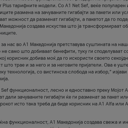
r Plus тарифните модели. Со A1 Net Sef, веќе популарен 
ците размена на зачуваните гигабајти за пакети или ус
ат можност да разменат гигабајти, а пакетот да го пода
1 Македонија создава искуства што ја трансформираат о
сниците.
 за нас во А1 Македонија претставува суштината на наш
 не само што добиваат бенефити, туку ги споделуваат с
екој корисник добива моќ да го искористи своето секојд
 што трае и за него и за неговите пријатели. Ова е ушт
еку технологија, со вистинска слобода на избор,“ изјави
ија.
 Sef функционалност, лесно и едноставно преку Мојот 
т дали зачуваните гигабајти ќе ги разменат за пакет ил
рокот исто така треба да биде корисник на А1 Alfa или A
оќна функционалност, А1 Македонија создава свежа и и