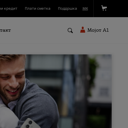
и кредит
Плати сметка
Поддршка
МК
такт
Мојот A1