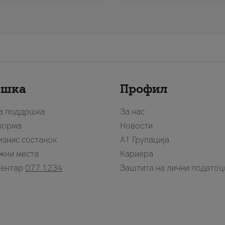
ршка
Профил
за поддршка
За нас
форма
Новости
изнис состанок
А1 Групација
жни места
Кариера
центар
077 1234
Заштита на лични податоц