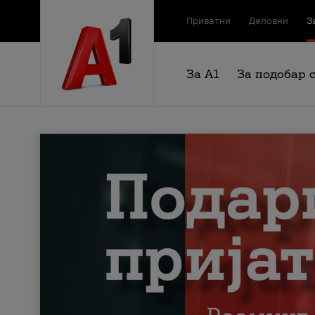
Приватни
Деловни
З
За А1
За подобар 