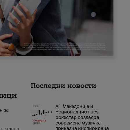
Последни новости
ници
А1 Македонија и
н за
Националниот џез
оркестар создадоа
современа музичка
приказна инспирирана
достапна