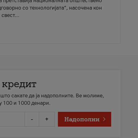
ја претставија националната општествено
говорно со технологијата“, насочена кон
свест...
 кредит
а што сакате да ја надополните. Ве молиме,
у 100 и 1000 денари.
-
+
Надополни