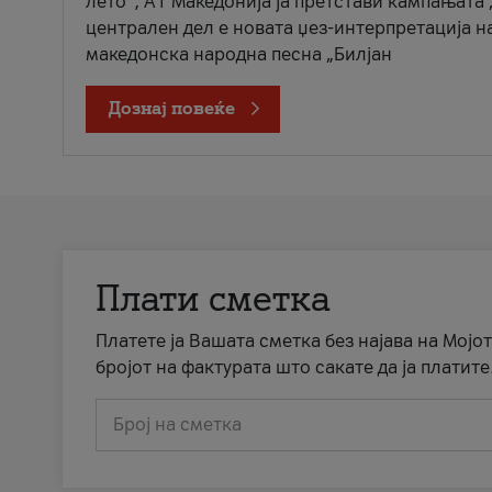
лето“, А1 Македонија ја претстави кампањата 
централен дел е новата џез-интерпретација н
македонска народна песна „Билјан
Дознај повеќе
Плати сметка
Платете ја Вашата сметка без најава на Мојот
бројот на фактурата што сакате да ја платите
Број на сметка