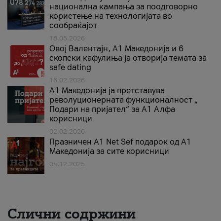
национална кампања за поодговорно
користење на технологијата во
сообраќајот
18.05.2026
Овој Валентајн, A1 Македонија и 6
скопски кафулиња ја отворија темата за
safe dating
16.02.2026
А1 Македонија ја претставува
револуционерната функционалност „
Подари на пријател“ за А1 Алфа
корисници
02.02.2026
Празничен A1 Net Sеf подарок од А1
Македонија за сите корисници
04.12.2025
Слични содржини