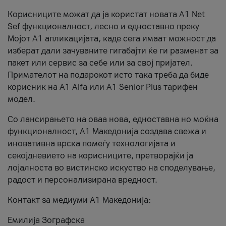
Корисниците можат да ја користат новата А1 Net
Sef функционалност, лесно и едноставно преку
Мојот А1 апликацијата, каде сега имаат можност да
изберат дали зачуваните гигабајти ќе ги разменат за
пакет или сервис за себе или за свој пријател.
Примателот на подарокот исто така треба да биде
корисник на А1 Alfa или A1 Senior Plus тарифен
модел.
Со лансирањето на оваа нова, едноставна но моќна
функционалност, А1 Македонија создава свежа и
иновативна врска помеѓу технологијата и
секојдневието на корисниците, претворајќи ја
лојалноста во вистинско искуство на споделување,
радост и персонализирана вредност.
Контакт за медиуми А1 Македонија:
Емилија Зографска