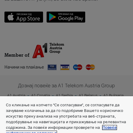
Member of
Начини на плаќање
Дознај повеќе за A1 Telekom Austria Group
A1 Austria
A1 Croatia
A1 Serbia
A1 Belarus
A1 Bulgaria
A1 Slovenia
A1 Digital
Со кликање на копчето "Се согласувам", се согласувате да
зачуваме колачиња за да го подобриме Вашето корисничко
искуство преку анализа на употребата на веб-страната,
подобрување на навигацијата и прикажување на релевантна
содржина. За повеќе информации проверете на
Повеќе