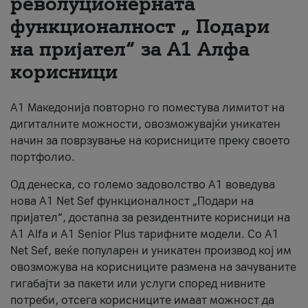
револуционерната
функционалност „ Подари
За нас
на пријател“ за А1 Алфа
#ПодобарОнлајн
корисници
А1 Македонија повторно го поместува лимитот на
дигиталните можности, овозможувајќи уникатен
начин за поврзување на корисниците преку своето
портфолио.
Од денеска, со големо задоволство А1 воведува
нова A1 Net Sef функционалност „Подари на
пријател“, достапна за резидентните корисници на
А1 Alfa и A1 Senior Plus тарифните модели. Со A1
Net Sef, веќе популарен и уникатен производ кој им
овозможува на корисниците размена на зачуваните
гигабајти за пакети или услуги според нивните
потреби, отсега корисниците имаат можност да