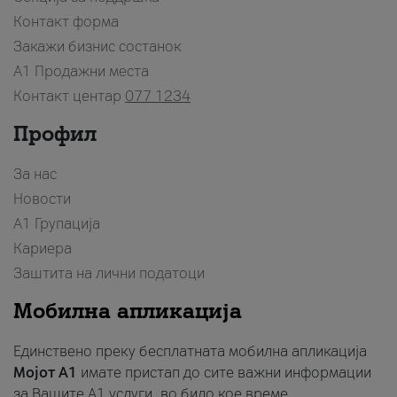
Контакт форма
Закажи бизнис состанок
A1 Продажни места
Контакт центар
077 1234
Профил
За нас
Новости
А1 Групација
Кариера
Заштита на лични податоци
Мобилна апликација
Единствено преку бесплатната мобилна апликација
Мојот A1
имате пристап до сите важни информации
за Вашите A1 услуги, во било кое време.