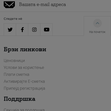
Следете нè
На почеток
Брзи линкови
Ценовници
Услови за користење
Плати сметка
Активирајте Е-сметка
Припејд регистрација
Поддршка
Секција за поддршка