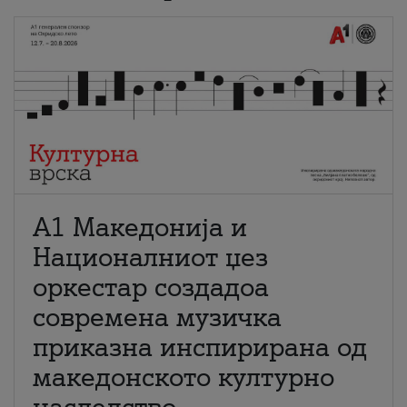
А1 Македонија и
Националниот џез
оркестар создадоа
современа музичка
приказна инспирирана од
македонското културно