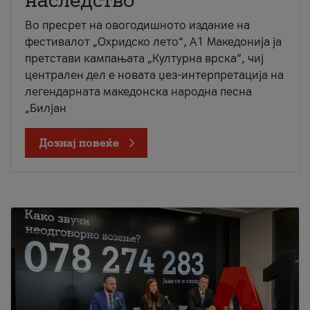
наследство
Во пресрет на овогодишното издание на
фестивалот „Охридско лето“, А1 Македонија ја
претстави кампањата „Културна врска“, чиј
централен дел е новата џез-интерпретација на
легендарната македонска народна песна
„Билјан
Дознај повеќе