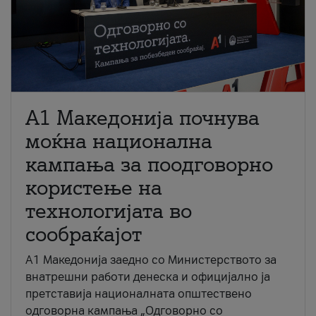
A1 Македонија почнува
моќна национална
кампања за поодговорно
користење на
технологијата во
сообраќајот
A1 Македонија заедно со Министерството за
внатрешни работи денеска и официјално ја
претставија националната општествено
одговорна кампања „Одговорно со