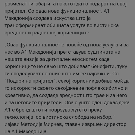
разменат гигабајти, а пакетот да го подарат на свој
пријател. Со оваа нова функционалност, А1
Македонија создава искуства што ја
трансформираат обичната услуга во вистинска
вредност и радост кај корисниците.
„Оваа функционалност е повеќе од нова услуга и за
нас во А1 Македонија претставува суштината на
нашата визија за дигитален екосистем каде
корисниците не само што добиваат бенефити, туку
ги споделуваат со оние што им се најважни. Со
“Подари на пријател”, секој корисник добива моќ да
го искористи своето секојдневие пофлексибилно и
креативно, да создаде вредност што трае и за него
и за неговите пријатели. Ова е уште еден доказ дека
А1 е бренд што ги поврзува луѓето преку
технологија, со вистинска слобода на избор,“
изјави Методија Мирчев, главен извршен директор
на А1 Македонија.