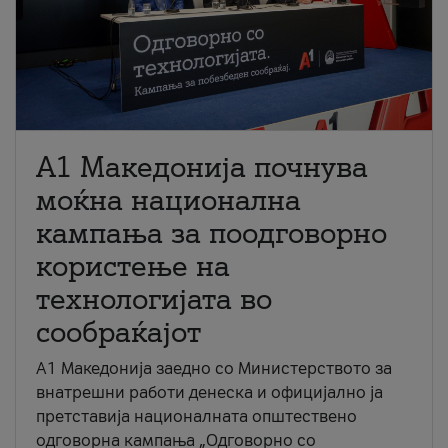
A1 Македонија почнува
моќна национална
кампања за поодговорно
користење на
технологијата во
сообраќајот
A1 Македонија заедно со Министерството за
внатрешни работи денеска и официјално ја
претставија националната општествено
одговорна кампања „Одговорно со