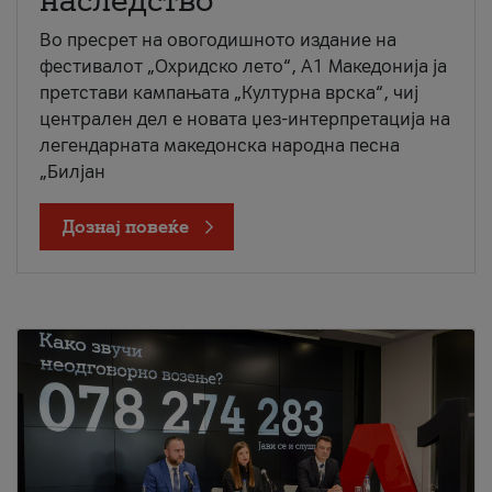
наследство
Во пресрет на овогодишното издание на
фестивалот „Охридско лето“, А1 Македонија ја
претстави кампањата „Културна врска“, чиј
централен дел е новата џез-интерпретација на
легендарната македонска народна песна
„Билјан
Дознај повеќе