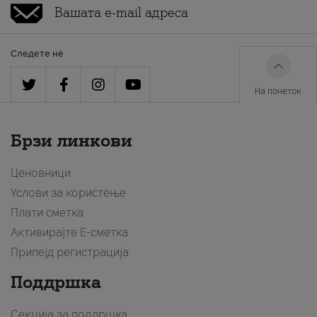
Следете нè
На почеток
Брзи линкови
Ценовници
Услови за користење
Плати сметка
Активирајте Е-сметка
Припејд регистрација
Поддршка
Секција за поддршка