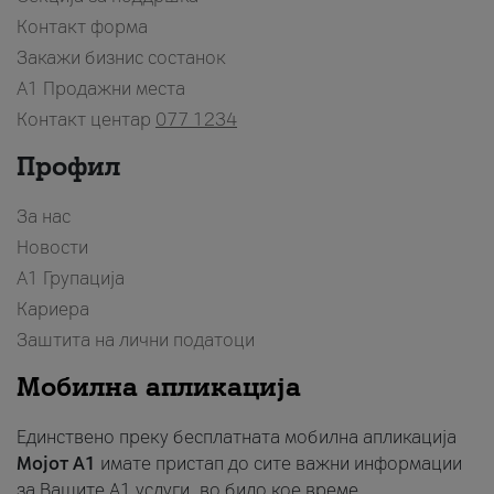
Контакт форма
Закажи бизнис состанок
A1 Продажни места
Контакт центар
077 1234
Профил
За нас
Новости
А1 Групација
Кариера
Заштита на лични податоци
Мобилна апликација
Единствено преку бесплатната мобилна апликација
Мојот A1
имате пристап до сите важни информации
за Вашите A1 услуги, во било кое време.