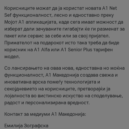
Корисниците можат да ја користат новата А1 Net
Sef функционалност, лесно и едноставно преку
Мојот А1 апликацијата, каде сега имаат можност да
изберат дали зачуваните гигабајти ќе ги разменат за
пакет или сервис за себе или за свој пријател.
Примателот на подарокот исто така треба да биде
корисник на А1 Alfa или A1 Senior Plus тарифен
модел.
Со лансирањето на оваа нова, едноставна но моќна
функционалност, А1 Македонија создава свежа и
иновативна врска помеѓу технологијата и
секојдневието на корисниците, претворајќи ја
лојалноста во вистинско искуство на споделување,
радост и персонализирана вредност.
Контакт за медиуми А1 Македонија:
Емилија Зографска