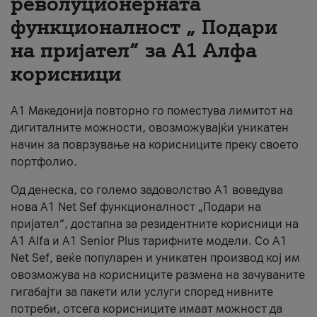
револуционерната
функционалност „ Подари
За нас
на пријател“ за А1 Алфа
#ПодобарОнлајн
корисници
А1 Македонија повторно го поместува лимитот на
дигиталните можности, овозможувајќи уникатен
начин за поврзување на корисниците преку своето
портфолио.
Од денеска, со големо задоволство А1 воведува
нова A1 Net Sef функционалност „Подари на
пријател“, достапна за резидентните корисници на
А1 Alfa и A1 Senior Plus тарифните модели. Со A1
Net Sef, веќе популарен и уникатен производ кој им
овозможува на корисниците размена на зачуваните
гигабајти за пакети или услуги според нивните
потреби, отсега корисниците имаат можност да