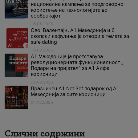
национална кампања за поодговорно
користење на технологијата во
сообраќајот
18.05.2026
Овој Валентајн, A1 Македонија и 6
скопски кафулиња ја отворија темата за
safe dating
16.02.2026
А1 Македонија ја претставува
револуционерната функционалност „
Подари на пријател“ за А1 Алфа
корисници
02.02.2026
Празничен A1 Net Sеf подарок од А1
Македонија за сите корисници
04.12.2025
Слични содржини