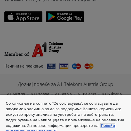
Member of
Начини на плаќање
Дознај повеќе за A1 Telekom Austria Group
A1 Austria
A1 Croatia
A1 Serbia
A1 Belarus
A1 Bulgaria
A1 Slovenia
A1 Digital
Со кликање на копчето "Се согласувам", се согласувате да
зачуваме колачиња за да го подобриме Вашето корисничко
искуство преку анализа на употребата на веб-страната,
подобрување на навигацијата и прикажување на релевантна
содржина. За повеќе информации проверете на
Повеќе