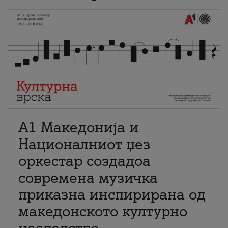
А1 Македонија и
Националниот џез
оркестар создадоа
современа музичка
приказна инспирирана од
македонското културно