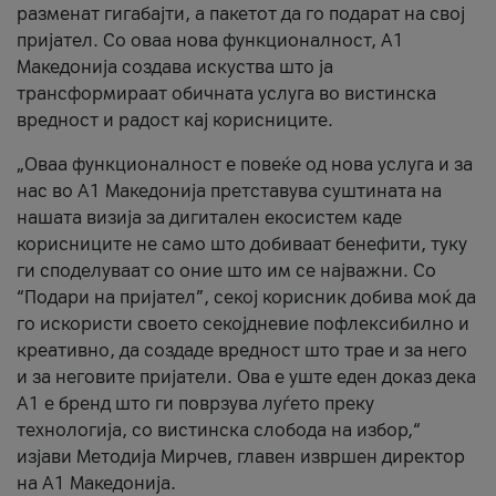
разменат гигабајти, а пакетот да го подарат на свој
пријател. Со оваа нова функционалност, А1
Македонија создава искуства што ја
трансформираат обичната услуга во вистинска
вредност и радост кај корисниците.
„Оваа функционалност е повеќе од нова услуга и за
нас во А1 Македонија претставува суштината на
нашата визија за дигитален екосистем каде
корисниците не само што добиваат бенефити, туку
ги споделуваат со оние што им се најважни. Со
“Подари на пријател”, секој корисник добива моќ да
го искористи своето секојдневие пофлексибилно и
креативно, да создаде вредност што трае и за него
и за неговите пријатели. Ова е уште еден доказ дека
А1 е бренд што ги поврзува луѓето преку
технологија, со вистинска слобода на избор,“
изјави Методија Мирчев, главен извршен директор
на А1 Македонија.