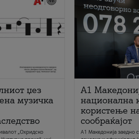
лниот џез
A1 Македони
мена музичка
национална 
користење на
аследство
сообраќајот
ивалот „Охридско
A1 Македонија заедно 