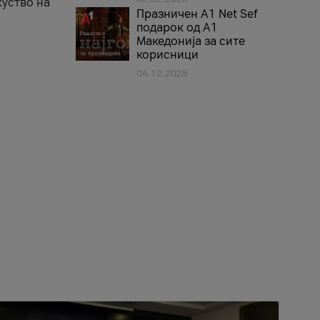
куство на
Празничен A1 Net Sеf
подарок од А1
Македонија за сите
корисници
04.12.2025