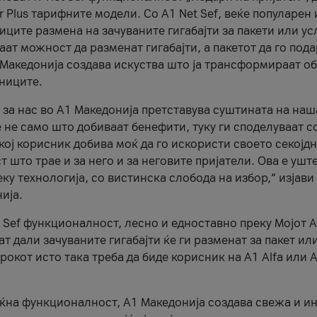
r Plus тарифните модели. Со A1 Net Sef, веќе популарен 
ците размена на зачуваните гигабајти за пакети или ус
ат можност да разменат гигабајти, а пакетот да го пода
1 Македонија создава искуства што ја трансформираат о
сниците.
 за нас во А1 Македонија претставува суштината на наш
 не само што добиваат бенефити, туку ги споделуваат с
екој корисник добива моќ да го искористи своето секојд
 што трае и за него и за неговите пријатели. Ова е ушт
еку технологија, со вистинска слобода на избор,“ изјави
ија.
 Sef функционалност, лесно и едноставно преку Мојот 
т дали зачуваните гигабајти ќе ги разменат за пакет ил
рокот исто така треба да биде корисник на А1 Alfa или A
оќна функционалност, А1 Македонија создава свежа и и