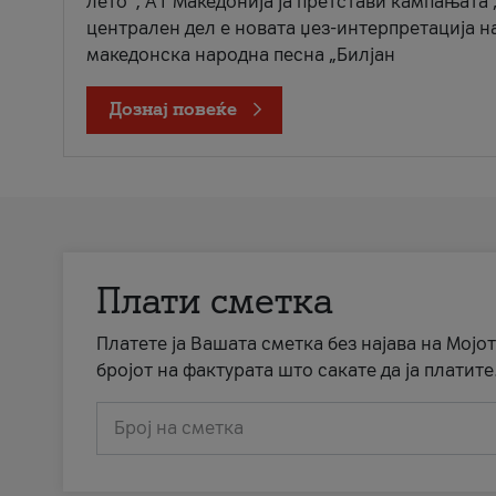
лето“, А1 Македонија ја претстави кампањата 
централен дел е новата џез-интерпретација н
македонска народна песна „Билјан
Дознај повеќе
Плати сметка
Платете ја Вашата сметка без најава на Мојот
бројот на фактурата што сакате да ја платите
Број на сметка