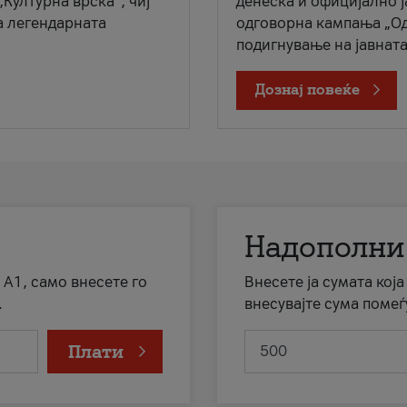
„Културна врска“, чиј
денеска и официјално 
а легендарната
одговорна кампања „Од
подигнување на јавната 
Дознај повеќе
Надополни
 А1, само внесете го
Внесете ја сумата кој
.
внесувајте сума помеѓ
Плати