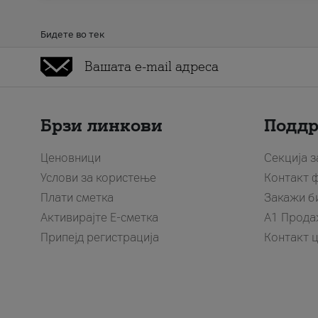
Бидете во тек
Брзи линкови
Подд
Ценовници
Секција 
Услови за користење
Контакт 
Плати сметка
Закажи б
Активирајте Е-сметка
A1 Прода
Припејд регистрација
Контакт 