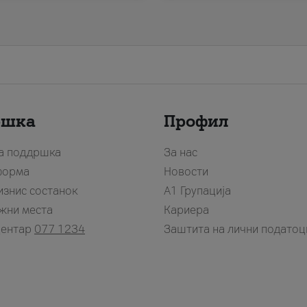
ршка
Профил
за поддршка
За нас
форма
Новости
изнис состанок
А1 Групација
жни места
Кариера
центар
077 1234
Заштита на лични податоц