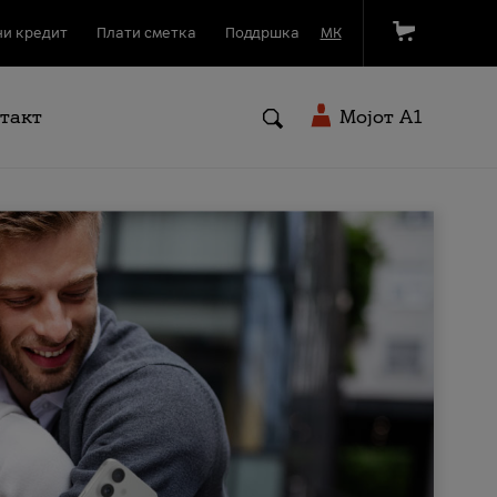
и кредит
Плати сметка
Поддршка
МК
такт
Мојот A1