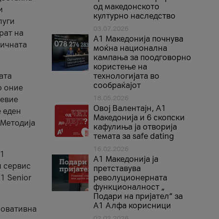
од македонското
и
културно наследство
луги
03.07.2026
рат на
A1 Македонија почнува
бичната
моќна национална
кампања за поодговорно
користење на
ата
технологијата во
сообраќајот
о оние
18.05.2026
невие
Овој Валентајн, A1
е еден
Македонија и 6 скопски
 Методија
кафулиња ја отворија
темата за safe dating
16.02.2026
А1
А1 Македонија ја
и сервис
претставува
1 Senior
револуционерната
функционалност „
Подари на пријател“ за
А1 Алфа корисници
новативна
02.02.2026