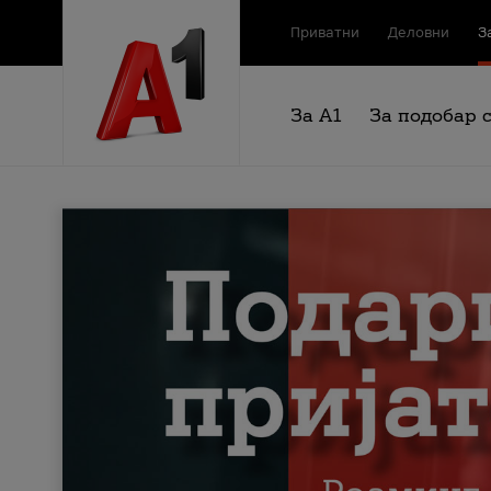
Приватни
Деловни
З
За А1
За подобар 