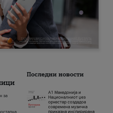
Последни новости
ници
А1 Македонија и
н за
Националниот џез
оркестар создадоа
современа музичка
приказна инспирирана
достапна