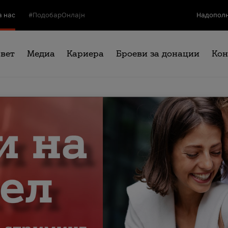
а нас
#ПодобарОнлајн
Надополн
свет
Медиа
Кариера
Броеви за донации
Кон