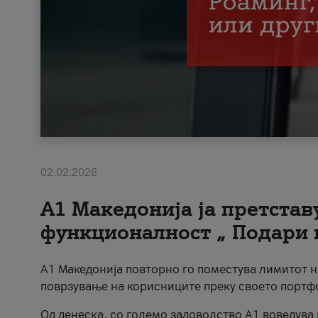
02.02.2026
А1 Македонија ја претста
функционалност „ Подари 
А1 Македонија повторно го поместува лимитот 
поврзување на корисниците преку своето портф
Од денеска, со големо задоволство А1 воведува 