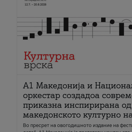
А1 Македонија и Национа
оркестар создадоа совре
приказна инспирирана од
македонското културно н
Во пресрет на овогодишното издание на фест