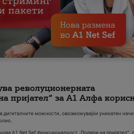
вува револуционерната
на пријател“ за А1 Алфа корис
на дигиталните можности, овозможувајќи уникатен начи
олио.
нова A1 Net Sef функционалност „Подари на пријател“, 