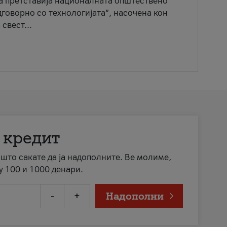
ја претставија националната општествено
говорно со технологијата“, насочена кон
свест...
 кредит
а што сакате да ја надополните. Ве молиме,
у 100 и 1000 денари.
-
+
Надополни