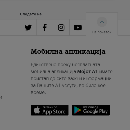
Следете нè
На почеток
Мобилна апликација
Единствено преку бесплатната
мобилна апликација
Мојот A1
имате
пристап до сите важни информации
за Вашите A1 услуги, во било кое
време.
и