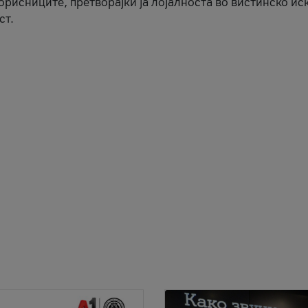
корисниците, претворајќи ја лојалноста во вистинско ис
ст.