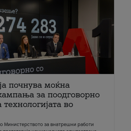
ја почнува моќна
кампања за поодговорно
 технологијата во
со Министерството за внатрешни работи