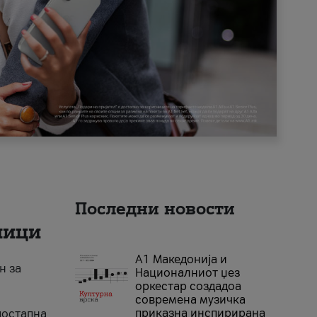
Последни новости
ници
А1 Македонија и
н за
Националниот џез
оркестар создадоа
современа музичка
приказна инспирирана
достапна