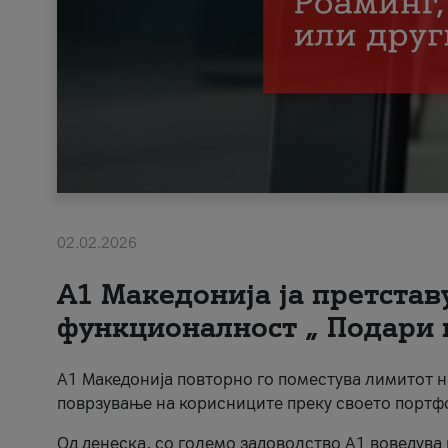
02.02.2026
А1 Македонија ја претста
функционалност „ Подари 
А1 Македонија повторно го поместува лимитот 
поврзување на корисниците преку своето портф
Од денеска, со големо задоволство А1 воведува 