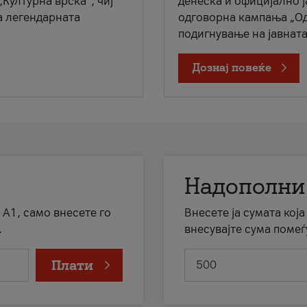
„Културна врска“, чиј
денеска и официјално 
а легендарната
одговорна кампања „Од
подигнување на јавната 
Дознај повеќе
Надополни
 А1, само внесете го
Внесете ја сумата кој
.
внесувајте сума помеѓ
Плати