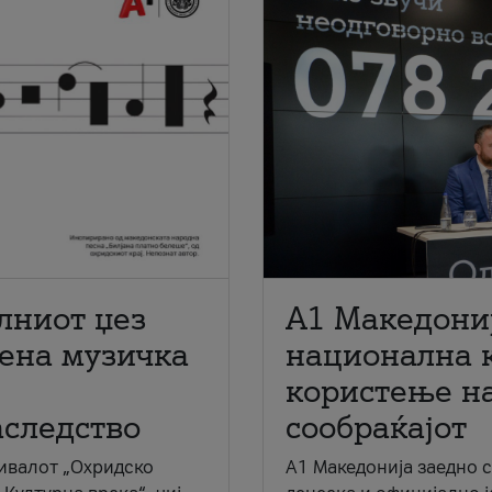
лниот џез
A1 Македони
мена музичка
национална 
користење на
аследство
сообраќајот
ивалот „Охридско
A1 Македонија заедно 