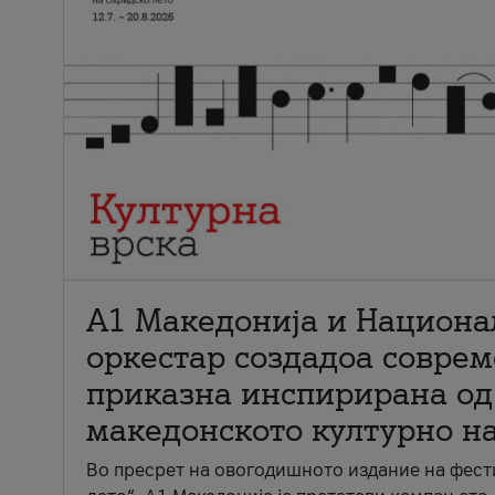
А1 Македонија и Национа
оркестар создадоа совре
приказна инспирирана од
македонското културно н
Во пресрет на овогодишното издание на фест