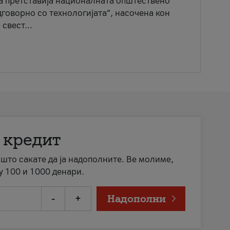
ја претставија националната општествено
говорно со технологијата“, насочена кон
свест...
 кредит
а што сакате да ја надополните. Ве молиме,
у 100 и 1000 денари.
-
+
Надополни