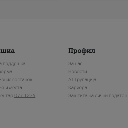
ршка
Профил
за поддршка
За нас
форма
Новости
изнис состанок
А1 Групација
жни места
Кариера
центар
077 1234
Заштита на лични податоц