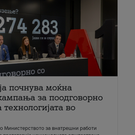
ја почнува моќна
кампања за поодговорно
 технологијата во
со Министерството за внатрешни работи