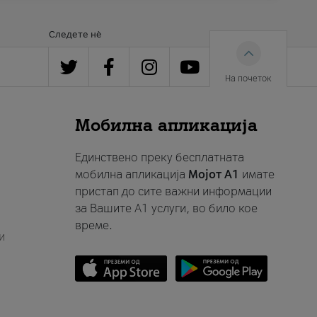
Следете нè
На почеток
Мобилна апликација
Единствено преку бесплатната
мобилна апликација
Мојот A1
имате
пристап до сите важни информации
за Вашите A1 услуги, во било кое
време.
и