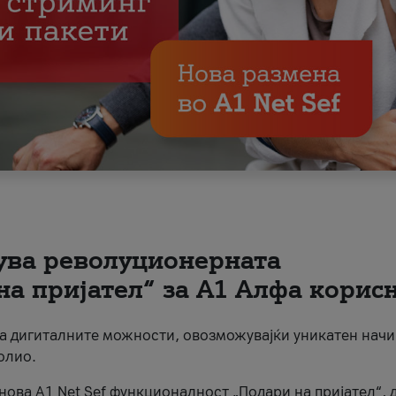
вува револуционерната
на пријател“ за А1 Алфа корис
на дигиталните можности, овозможувајќи уникатен начи
олио.
нова A1 Net Sef функционалност „Подари на пријател“, 