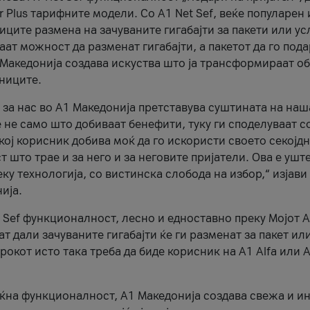
r Plus тарифните модели. Со A1 Net Sef, веќе популарен 
ците размена на зачуваните гигабајти за пакети или ус
ат можност да разменат гигабајти, а пакетот да го пода
1 Македонија создава искуства што ја трансформираат о
сниците.
 за нас во А1 Македонија претставува суштината на наш
 не само што добиваат бенефити, туку ги споделуваат с
екој корисник добива моќ да го искористи своето секојд
 што трае и за него и за неговите пријатели. Ова е ушт
еку технологија, со вистинска слобода на избор,“ изјави
ија.
 Sef функционалност, лесно и едноставно преку Мојот 
т дали зачуваните гигабајти ќе ги разменат за пакет ил
рокот исто така треба да биде корисник на А1 Alfa или A
оќна функционалност, А1 Македонија создава свежа и и