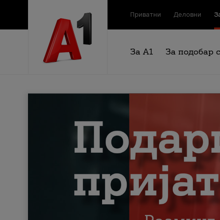
Приватни
Деловни
З
За А1
За подобар 