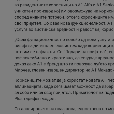
за резидентните корисници на А1 Alfa и A1 Senio
уникатен производ кој им овозможува на корисни
според нивните потреби, отсега корисниците има
свој пријател. Со оваа нова функционалност, А
услуга во вистинска вредност и радост кај кори
„Оваа функционалност е повеќе од нова услуга и
визија за дигитален екосистем каде корисниците
што им се најважни. Со “Подари на пријател”, с
пофлексибилно и креативно, да создаде вредност
доказ дека А1 е бренд што ги поврзува луѓето пр
Мирчев, главен извршен директор на А1 Македон
Корисниците можат да ја користат новата А1 Net
апликацијата, каде сега имаат можност да избера
за себе или за свој пријател. Примателот на пода
Plus тарифен модел.
Со лансирањето на оваа нова, едноставна но м