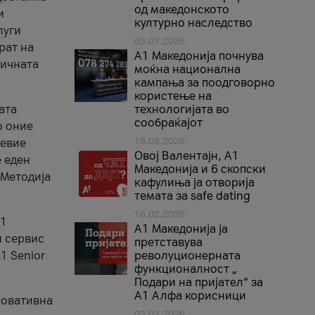
од македонското
и
културно наследство
луги
03.07.2026
рат на
A1 Македонија почнува
бичната
моќна национална
кампања за поодговорно
користење на
ата
технологијата во
сообраќајот
о оние
18.05.2026
невие
Овој Валентајн, A1
е еден
Македонија и 6 скопски
 Методија
кафулиња ја отворија
темата за safe dating
16.02.2026
А1
А1 Македонија ја
и сервис
претставува
1 Senior
револуционерната
функционалност „
Подари на пријател“ за
А1 Алфа корисници
новативна
02.02.2026