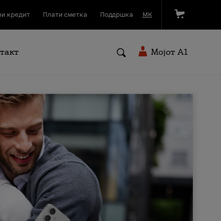
и кредит
Плати сметка
Поддршка
МК
такт
Мојот A1