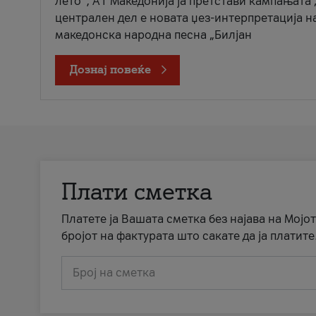
лето“, А1 Македонија ја претстави кампањата 
централен дел е новата џез-интерпретација н
македонска народна песна „Билјан
Дознај повеќе
Плати сметка
Платете ја Вашата сметка без најава на Мојот
бројот на фактурата што сакате да ја платите
Број на сметка