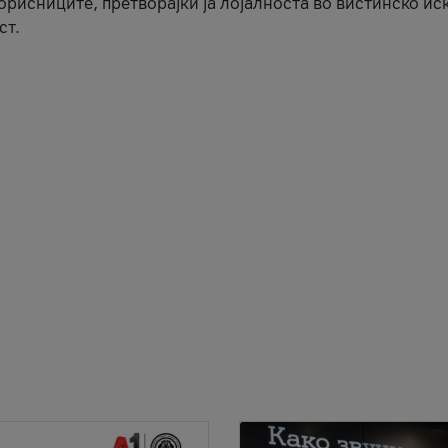
корисниците, претворајќи ја лојалноста во вистинско ис
ст.