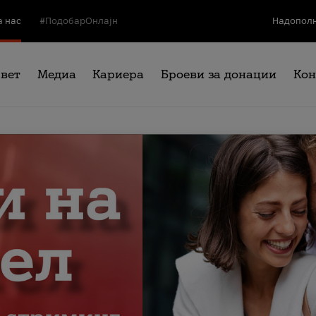
а нас
#ПодобарОнлајн
Надополн
свет
Медиа
Кариера
Броеви за донации
Кон