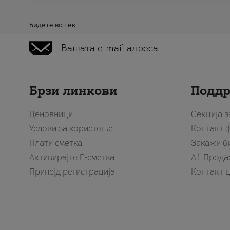
Бидете во тек
Брзи линкови
Подд
Ценовници
Секција 
Услови за користење
Контакт 
Плати сметка
Закажи б
Активирајте Е-сметка
A1 Прода
Припејд регистрација
Контакт 