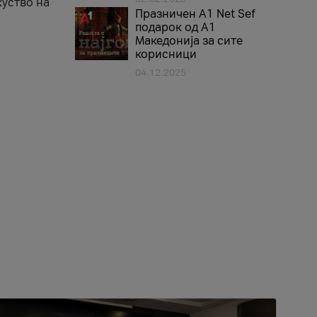
куство на
Празничен A1 Net Sеf
подарок од А1
Македонија за сите
корисници
04.12.2025