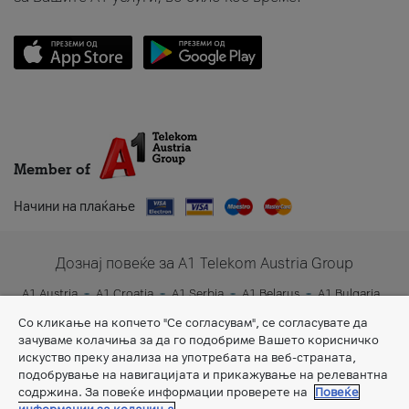
Member of
Начини на плаќање
Дознај повеќе за A1 Telekom Austria Group
A1 Austria
A1 Croatia
A1 Serbia
A1 Belarus
A1 Bulgaria
A1 Slovenia
A1 Digital
Со кликање на копчето "Се согласувам", се согласувате да
зачуваме колачиња за да го подобриме Вашето корисничко
искуство преку анализа на употребата на веб-страната,
подобрување на навигацијата и прикажување на релевантна
содржина. За повеќе информации проверете на
Повеќе