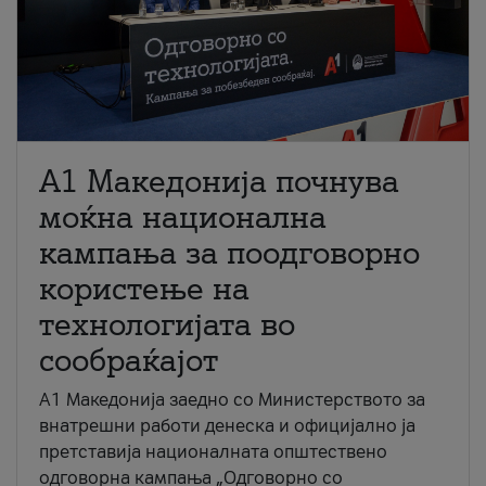
A1 Македонија почнува
моќна национална
кампања за поодговорно
користење на
технологијата во
сообраќајот
A1 Македонија заедно со Министерството за
внатрешни работи денеска и официјално ја
претставија националната општествено
одговорна кампања „Одговорно со