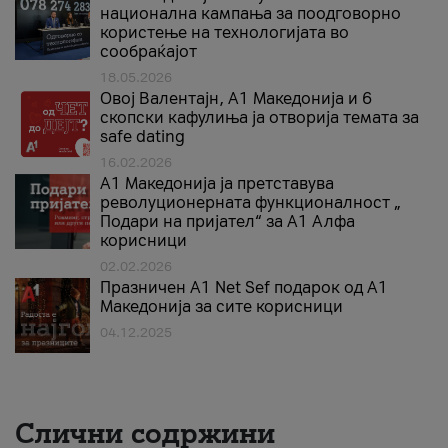
национална кампања за поодговорно
користење на технологијата во
сообраќајот
18.05.2026
Овој Валентајн, A1 Македонија и 6
скопски кафулиња ја отворија темата за
safe dating
16.02.2026
А1 Македонија ја претставува
револуционерната функционалност „
Подари на пријател“ за А1 Алфа
корисници
02.02.2026
Празничен A1 Net Sеf подарок од А1
Македонија за сите корисници
04.12.2025
Слични содржини