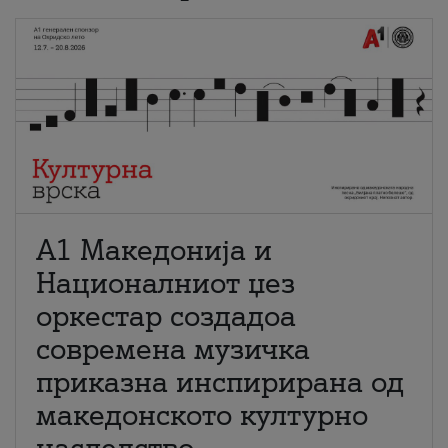
А1 Македонија и
Националниот џез
оркестар создадоа
современа музичка
приказна инспирирана од
македонското културно