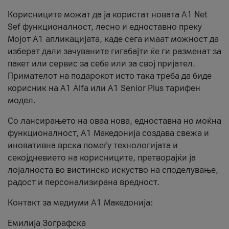
Корисниците можат да ја користат новата А1 Net
Sef функционалност, лесно и едноставно преку
Мојот А1 апликацијата, каде сега имаат можност да
изберат дали зачуваните гигабајти ќе ги разменат за
пакет или сервис за себе или за свој пријател.
Примателот на подарокот исто така треба да биде
корисник на А1 Alfa или A1 Senior Plus тарифен
модел.
Со лансирањето на оваа нова, едноставна но моќна
функционалност, А1 Македонија создава свежа и
иновативна врска помеѓу технологијата и
секојдневието на корисниците, претворајќи ја
лојалноста во вистинско искуство на споделување,
радост и персонализирана вредност.
Контакт за медиуми А1 Македонија:
Емилија Зографска