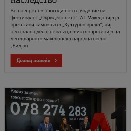
наследство
Во пресрет на овогодишното издание на
фестивалот „Охридско лето“, А1 Македонија ја
претстави кампањата „Културна врска“, чиј
централен дел е новата џез-интерпретација на
легендарната македонска народна песна
„Билјан
Дознај повеќе