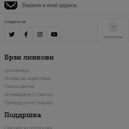
Следете нè
На почеток
Брзи линкови
Ценовници
Услови за користење
Плати сметка
Активирајте Е-сметка
Припејд регистрација
Поддршка
Секција за поддршка