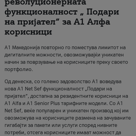
револуционерната
функционалност „ Подари
За нас
на пријател“ за А1 Алфа
#ПодобарОнлајн
корисници
А1 Македонија повторно го поместува лимитот на
дигиталните можности, овозможувајќи уникатен
начин за поврзување на корисниците преку своето
портфолио.
Од денеска, со големо задоволство А1 воведува
нова A1 Net Sef функционалност „Подари на
пријател“, достапна за резидентните корисници на
А1 Alfa и A1 Senior Plus тарифните модели. Со A1
Net Sef, веќе популарен и уникатен производ кој им
овозможува на корисниците размена на зачуваните
гигабајти за пакети или услуги според нивните
потреби, отсега корисниците имаат можност да