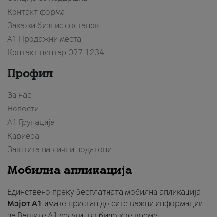
Контакт форма
Закажи бизнис состанок
A1 Продажни места
Контакт центар
077 1234
Профил
За нас
Новости
А1 Групација
Кариера
Заштита на лични податоци
Мобилна апликација
Единствено преку бесплатната мобилна апликација
Мојот A1
имате пристап до сите важни информации
за Вашите A1 услуги, во било кое време.