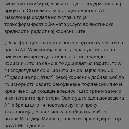
разменат гигабајти, а пакетот да го подарат на свој
пријател. Со оваа нова функционалност, А1
Македонија создава искуства што ја
трансформираат обичната услуга во вистинска
вредност и радост кај корисниците.
„Оваа функционалност е повеќе од нова услуга и за
нас во А1 Македонија претставува суштината на
нашата визија за дигитален екосистем каде
корисниците не само што добиваат бенефити, туку
ги споделуваат со оние што им се најважни. Со
“Подари на пријател”, секој корисник добива моќ да
го искористи своето секојдневие пофлексибилно и
креативно, да создаде вредност што трае и за него
и за неговите пријатели. Ова е уште еден доказ дека
А1 е бренд што ги поврзува луѓето преку
технологија, со вистинска слобода на избор,“
изјави Методија Мирчев, главен извршен директор
на А1 Македонија.