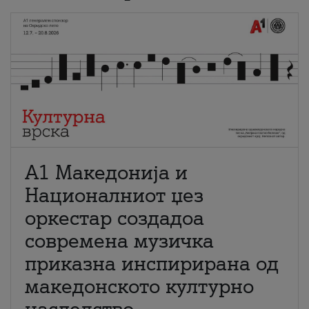
А1 Македонија и
Националниот џез
оркестар создадоа
современа музичка
приказна инспирирана од
македонското културно