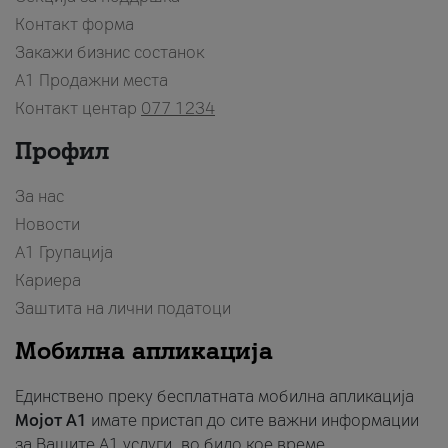
Контакт форма
Закажи бизнис состанок
A1 Продажни места
Контакт центар
077 1234
Профил
За нас
Новости
А1 Групација
Кариера
Заштита на лични податоци
Мобилна апликација
Единствено преку бесплатната мобилна апликација
Мојот A1
имате пристап до сите важни информации
за Вашите A1 услуги, во било кое време.