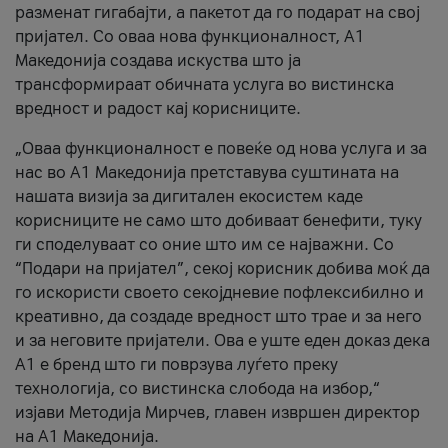
разменат гигабајти, а пакетот да го подарат на свој
пријател. Со оваа нова функционалност, А1
Македонија создава искуства што ја
трансформираат обичната услуга во вистинска
вредност и радост кај корисниците.
„Оваа функционалност е повеќе од нова услуга и за
нас во А1 Македонија претставува суштината на
нашата визија за дигитален екосистем каде
корисниците не само што добиваат бенефити, туку
ги споделуваат со оние што им се најважни. Со
“Подари на пријател”, секој корисник добива моќ да
го искористи своето секојдневие пофлексибилно и
креативно, да создаде вредност што трае и за него
и за неговите пријатели. Ова е уште еден доказ дека
А1 е бренд што ги поврзува луѓето преку
технологија, со вистинска слобода на избор,“
изјави Методија Мирчев, главен извршен директор
на А1 Македонија.