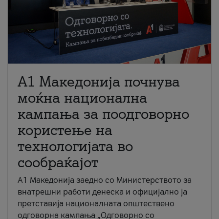
A1 Македонија почнува
моќна национална
кампања за поодговорно
користење на
технологијата во
сообраќајот
A1 Македонија заедно со Министерството за
внатрешни работи денеска и официјално ја
претставија националната општествено
одговорна кампања „Одговорно со