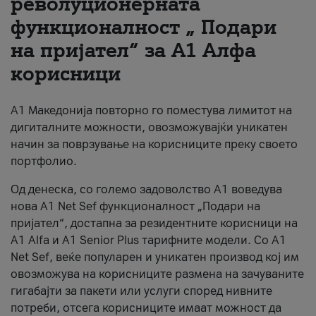
револуционерната
функционалност „ Подари
За нас
на пријател“ за А1 Алфа
#ПодобарОнлајн
корисници
А1 Македонија повторно го поместува лимитот на
дигиталните можности, овозможувајќи уникатен
начин за поврзување на корисниците преку своето
портфолио.
Од денеска, со големо задоволство А1 воведува
нова A1 Net Sef функционалност „Подари на
пријател“, достапна за резидентните корисници на
А1 Alfa и A1 Senior Plus тарифните модели. Со A1
Net Sef, веќе популарен и уникатен производ кој им
овозможува на корисниците размена на зачуваните
гигабајти за пакети или услуги според нивните
потреби, отсега корисниците имаат можност да