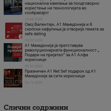
национална кампања за поодговорно
користење на технологијата во
сообраќајот
18.05.2026
Овој Валентајн, A1 Македонија и 6
скопски кафулиња ја отворија темата за
safe dating
16.02.2026
А1 Македонија ја претставува
револуционерната функционалност „
Подари на пријател“ за А1 Алфа
корисници
02.02.2026
Празничен A1 Net Sеf подарок од А1
Македонија за сите корисници
04.12.2025
Слични содржини