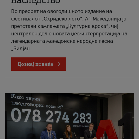
наследство
Во пресрет на овогодишното издание на
фестивалот „Охридско лето“, А1 Македонија ја
претстави кампањата „Културна врска“, чиј
централен дел е новата џез-интерпретација на
легендарната македонска народна песна
„Билјан
Дознај повеќе