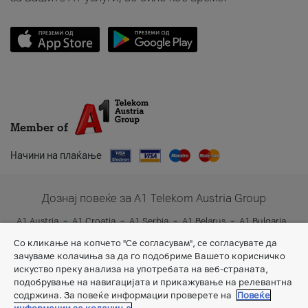
Member of
Начини на плаќање
Дознај повеќе за A1 Telekom Austria Group
A1 Austria
A1 Croatia
A1 Serbia
A1 Belarus
A1 Bulgaria
A1 Slovenia
A1 Digital
Со кликање на копчето "Се согласувам", се согласувате да
зачуваме колачиња за да го подобриме Вашето корисничко
искуство преку анализа на употребата на веб-страната,
подобрување на навигацијата и прикажување на релевантна
содржина. За повеќе информации проверете на
Повеќе