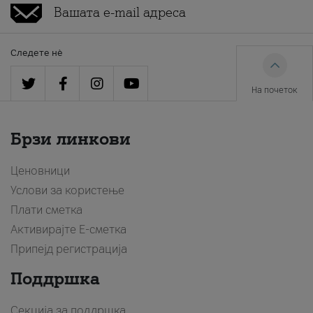
Следете нè
На почеток
Брзи линкови
Ценовници
Услови за користење
Плати сметка
Активирајте Е-сметка
Припејд регистрација
Поддршка
Секција за поддршка