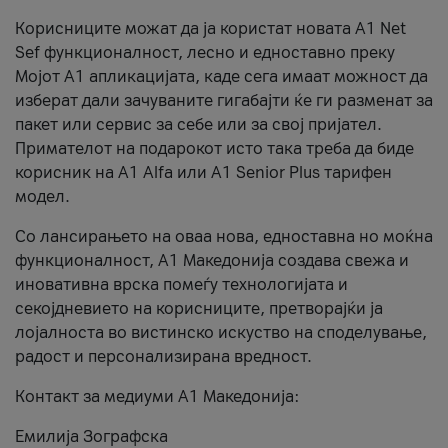
Корисниците можат да ја користат новата А1 Net
Sef функционалност, лесно и едноставно преку
Мојот А1 апликацијата, каде сега имаат можност да
изберат дали зачуваните гигабајти ќе ги разменат за
пакет или сервис за себе или за свој пријател.
Примателот на подарокот исто така треба да биде
корисник на А1 Alfa или A1 Senior Plus тарифен
модел.
Со лансирањето на оваа нова, едноставна но моќна
функционалност, А1 Македонија создава свежа и
иновативна врска помеѓу технологијата и
секојдневието на корисниците, претворајќи ја
лојалноста во вистинско искуство на споделување,
радост и персонализирана вредност.
Контакт за медиуми А1 Македонија:
Емилија Зографска