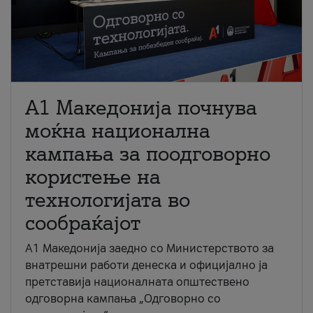
A1 Македонија почнува
моќна национална
кампања за поодговорно
користење на
технологијата во
сообраќајот
A1 Македонија заедно со Министерството за
внатрешни работи денеска и официјално ја
претставија националната општествено
одговорна кампања „Одговорно со