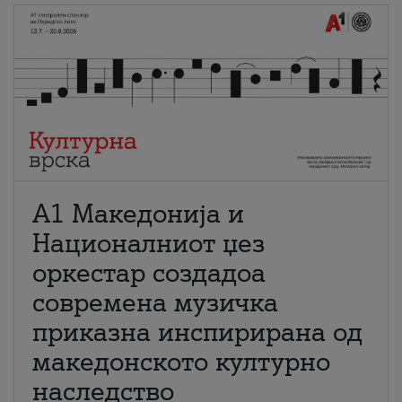
А1 Македонија и
Националниот џез
оркестар создадоа
современа музичка
приказна инспирирана од
македонското културно
наследство