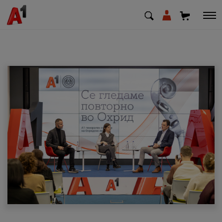
МК
EN
SQ
Приватни
Деловни
Поддршка
Надополни кредит
Плати сметка