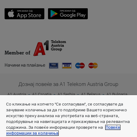
Member of
Начини на плаќање
Дознај повеќе за A1 Telekom Austria Group
A1 Austria
A1 Croatia
A1 Serbia
A1 Belarus
A1 Bulgaria
A1 Slovenia
A1 Digital
Со кликање на копчето "Се согласувам", се согласувате да
зачуваме колачиња за да го подобриме Вашето корисничко
искуство преку анализа на употребата на веб-страната,
подобрување на навигацијата и прикажување на релевантна
содржина. За повеќе информации проверете на
Повеќе
информации за колачиња