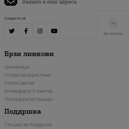
Следете нè
На почеток
Брзи линкови
Ценовници
Услови за користење
Плати сметка
Активирајте Е-сметка
Припејд регистрација
Поддршка
Секција за поддршка