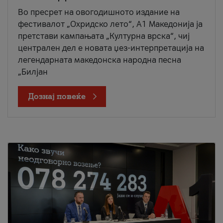
Во пресрет на овогодишното издание на
фестивалот „Охридско лето“, А1 Македонија ја
претстави кампањата „Културна врска“, чиј
централен дел е новата џез-интерпретација на
легендарната македонска народна песна
„Билјан
Дознај повеќе