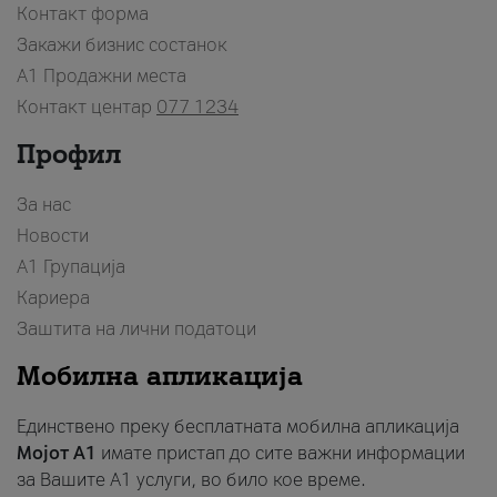
Контакт форма
Закажи бизнис состанок
A1 Продажни места
Контакт центар
077 1234
Профил
За нас
Новости
А1 Групација
Кариера
Заштита на лични податоци
Мобилна апликација
Единствено преку бесплатната мобилна апликација
Мојот A1
имате пристап до сите важни информации
за Вашите A1 услуги, во било кое време.