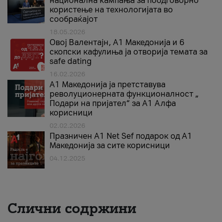
национална кампања за поодговорно
користење на технологијата во
сообраќајот
18.05.2026
Овој Валентајн, A1 Македонија и 6
скопски кафулиња ја отворија темата за
safe dating
16.02.2026
А1 Македонија ја претставува
револуционерната функционалност „
Подари на пријател“ за А1 Алфа
корисници
02.02.2026
Празничен A1 Net Sеf подарок од А1
Македонија за сите корисници
04.12.2025
Слични содржини