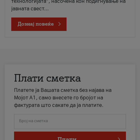
технологијата“, насочена кон подигнување на
јавната свест...
Дознај повеќе
Плати сметка
Платете ја Вашата сметка без најава на
Мојот А1, само внесете го бројот на
фактурата што сакате да ја платите.
Број на сметка
Плати