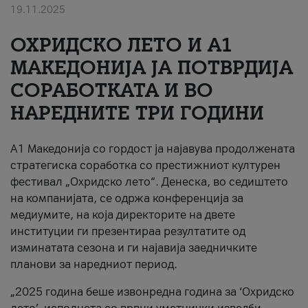
19.11.2025
За нас
ОХРИДСКО ЛЕТО И A1
#ПодобарОнлајн
МАКЕДОНИЈА ЈА ПОТВРДИЈА
СОРАБОТКАТА И ВО
НАРЕДНИТЕ ТРИ ГОДИНИ
A1 Македонија со гордост ја најавува продолжената
стратегиска соработка со престижниот културен
фестивал „Охридско лето“. Денеска, во седиштето
на компанијата, се одржа конференција за
медиумите, на која директорите на двете
институции ги презентираа резултатите од
изминатата сезона и ги најавија заедничките
планови за наредниот период.
„2025 година беше извонредна година за ‘Охридско