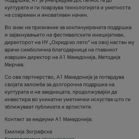
поддршка, A1 ја унапредува достапноста до
културата и ги поврзува технологијата и уметноста
на современ и иновативен начин.
Во знак на признание за континуираната поддршка
и зајакнувањето на фестивалските иницијативи,
директорот на НУ „Охридско лето“ на овој настан му
врачи симболична благодарница на главниот
извршен директор на A1 Македонија, Методија
Мирчев.
Со ова партнерство, A1 Македонија ја потврдува
својата заложба за долгорочна поддршка на
културата и на заедницата, продолжувајќи да
инвестира во уникатни уметнички искуства што ги
зближуваат публиката и артистите.
Контакт за медиуми А1 Македонија:
Емилија Зографска