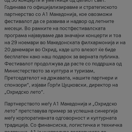
од 36 концерти и уметници од целиот свет.
Годинава го официјализиравме и стратегиското
партнерство со А1 Македонија, кое овозможи
фестивалот да се развива и надвор од летните
месеци. Во рамките на постфестивалската
програма најавуваме два значајни концерти и тоа
на 29 ноември во Македонската филхармонија и на
20 декември во Охрид, каде што влезот ќе биде
бесплатен како наш подарок за верната публика.
Фестивалот продолжува да расте со поддршка од
Министерството за култура и туризам,
Претседателот на државата, нашите партнери и
спонзори“, изјави Ѓорѓи Цуцковски, директор на
„Охридско лето“.
Партнерството меѓу A1 Македонија и „Охридско
лето“ претставува пример за успешна синергија
меѓу корпоративната одговорност и културната
традиција. Со финансиска, логистичка и техничка