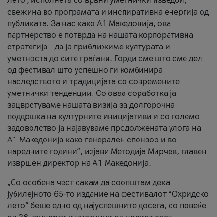
лето’, исполнета со врвни уметнички изведби,
свежина во програмата и инспиративна енергија од
публиката. За нас како A1 Македонија, ова
партнерство е потврда на нашата корпоративна
стратегија – да ја приближиме културата и
уметноста до сите граѓани. Горди сме што сме дел
од фестивал што успешно ги комбинира
наследството и традицијата со современите
уметнички тенденции. Со оваа соработка ја
зацврстуваме нашата визија за долгорочна
поддршка на културните иницијативи и со големо
задоволство ја најавуваме продолжената улога на
A1 Македонија како генерален спонзор и во
наредните години“, изјави Методија Мирчев, главен
извршен директор на A1 Македонија.
„Со особена чест сакам да соопштам дека
јубилејното 65-то издание на фестивалот “Охридско
лето” беше едно од најуспешните досега, со повеќе