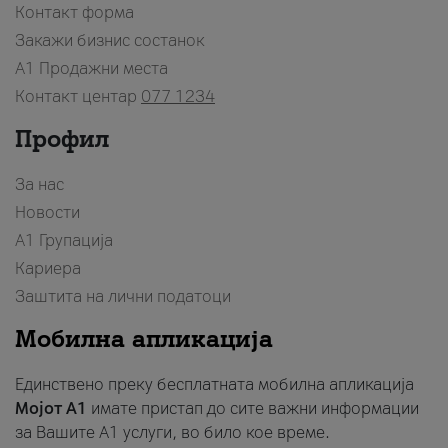
Контакт форма
Закажи бизнис состанок
A1 Продажни места
Контакт центар
077 1234
Профил
За нас
Новости
А1 Групација
Кариера
Заштита на лични податоци
Мобилна апликација
Единствено преку бесплатната мобилна апликација
Мојот A1
имате пристап до сите важни информации
за Вашите A1 услуги, во било кое време.