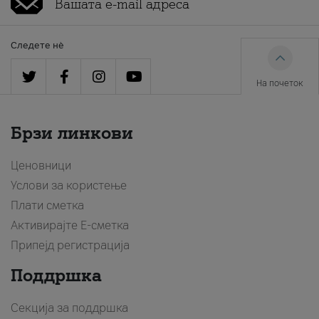
Следете нè
На почеток
Брзи линкови
Ценовници
Услови за користење
Плати сметка
Активирајте Е-сметка
Припејд регистрација
Поддршка
Секција за поддршка