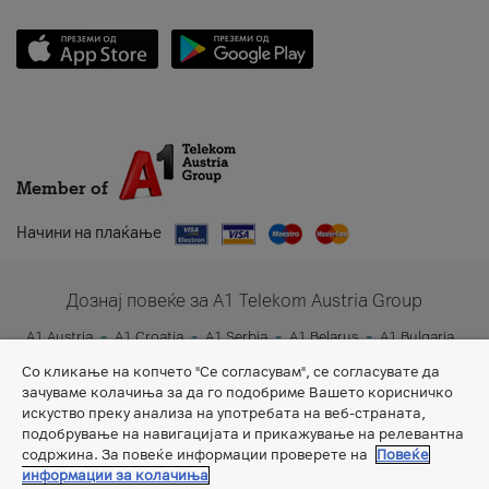
Member of
Начини на плаќање
Дознај повеќе за A1 Telekom Austria Group
A1 Austria
A1 Croatia
A1 Serbia
A1 Belarus
A1 Bulgaria
A1 Slovenia
A1 Digital
Со кликање на копчето "Се согласувам", се согласувате да
зачуваме колачиња за да го подобриме Вашето корисничко
искуство преку анализа на употребата на веб-страната,
подобрување на навигацијата и прикажување на релевантна
содржина. За повеќе информации проверете на
Повеќе
информации за колачиња