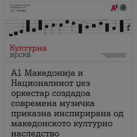
А1 Македонија и
Националниот џез
оркестар создадоа
современа музичка
приказна инспирирана од
македонското културно
наследство