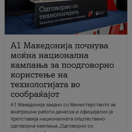
A1 Македонија почнува
моќна национална
кампања за поодговорно
користење на
технологијата во
сообраќајот
A1 Македонија заедно со Министерството за
внатрешни работи денеска и официјално ја
претставија националната општествено
одговорна кампања „Одговорно со