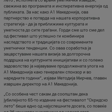
лето’, исполнета со врвни уметнички изведби,
свежина во програмата и инспиративна енергија од
публиката. За нас како A1 Македонија, ова
партнерство е потврда на нашата корпоративна
стратегија – да ја приближиме културата и
уметноста до сите граѓани. Горди сме што сме дел
од фестивал што успешно ги комбинира
наследството и традицијата со современите
уметнички тенденции. Со оваа соработка ја
зацврстуваме нашата визија за долгорочна
поддршка на културните иницијативи и со големо
задоволство ја најавуваме продолжената улога на
A1 Македонија како генерален спонзор и во
наредните години“, изјави Методија Мирчев, главен
извршен директор на A1 Македонија.
„Со особена чест сакам да соопштам дека
јубилејното 65-то издание на фестивалот “Охридско
лето” беше едно од најуспешните досега, со повеќе