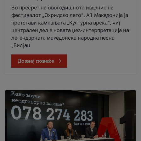
Во пресрет на овогодишното издание на
фестивалот „Охридско лето“, А1 Македонија ја
претстави кампањата „Културна врска“, чиј
централен дел е новата џез-интерпретација на
легендарната македонска народна песна
„Билјан
Дознај повеќе