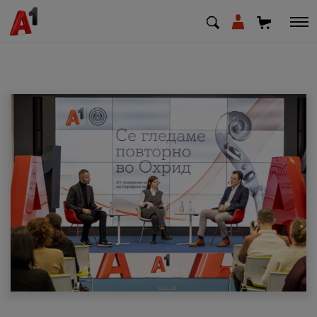
МК
EN
SQ
Приватни
Деловни
Поддршка
Надополни кредит
Плати сметка