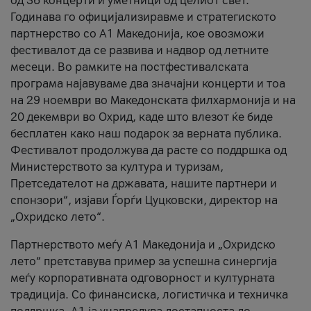
од 36 концерти и уметници од целиот свет.
Годинава го официјализиравме и стратегиското
партнерство со А1 Македонија, кое овозможи
фестивалот да се развива и надвор од летните
месеци. Во рамките на постфестивалската
програма најавуваме два значајни концерти и тоа
на 29 ноември во Македонската филхармонија и на
20 декември во Охрид, каде што влезот ќе биде
бесплатен како наш подарок за верната публика.
Фестивалот продолжува да расте со поддршка од
Министерството за култура и туризам,
Претседателот на државата, нашите партнери и
спонзори“, изјави Ѓорѓи Цуцковски, директор на
„Охридско лето“.
Партнерството меѓу A1 Македонија и „Охридско
лето“ претставува пример за успешна синергија
меѓу корпоративната одговорност и културната
традиција. Со финансиска, логистичка и техничка