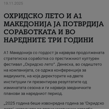
19.11.2025
За нас
ОХРИДСКО ЛЕТО И A1
#ПодобарОнлајн
МАКЕДОНИЈА ЈА ПОТВРДИЈА
СОРАБОТКАТА И ВО
НАРЕДНИТЕ ТРИ ГОДИНИ
A1 Македонија со гордост ја најавува продолжената
стратегиска соработка со престижниот културен
фестивал „Охридско лето“. Денеска, во седиштето
на компанијата, се одржа конференција за
медиумите, на која директорите на двете
институции ги презентираа резултатите од
изминатата сезона и ги најавија заедничките
планови за наредниот период.
„2025 година беше извонредна година за ‘Охридско