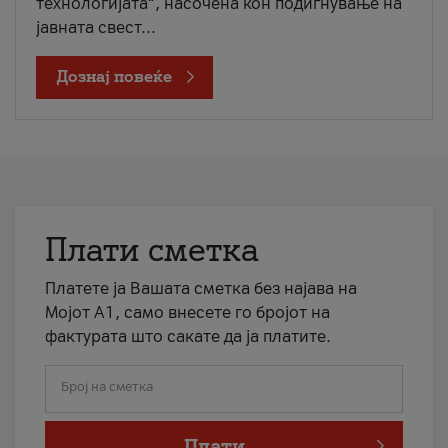
технологијата“, насочена кон подигнување на
јавната свест...
Дознај повеќе
Плати сметка
Платете ја Вашата сметка без најава на
Мојот А1, само внесете го бројот на
фактурата што сакате да ја платите.
Број на сметка
Плати