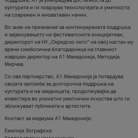
поддршка, A1 ја унапредува достапноста до
културата и ги поврзува технологијата и уметноста
на современ и иновативен начин.
Во знак на признание за континуираната поддршка
и зајакнувањето на фестивалските иницијативи,
директорот на НУ „Охридско лето“ на овој настан му
врачи симболична благодарница на главниот
извршен директор на A1 Македонија, Методија
Мирчев.
Со ова партнерство, A1 Македонија ја потврдува
својата заложба за долгорочна поддршка на
културата и на заедницата, продолжувајќи да
инвестира во уникатни уметнички искуства што ги
зближуваат публиката и артистите.
Контакт за медиуми А1 Македонија:
Емилија Зографска