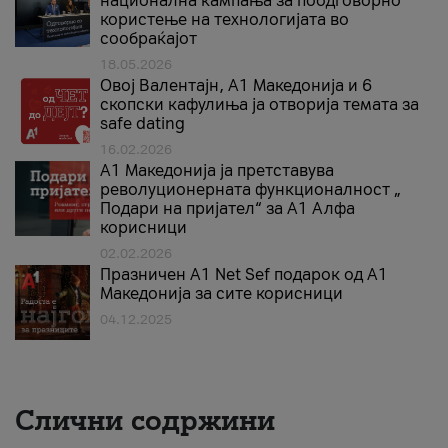
национална кампања за поодговорно
користење на технологијата во
сообраќајот
18.05.2026
Овој Валентајн, A1 Македонија и 6
скопски кафулиња ја отворија темата за
safe dating
16.02.2026
А1 Македонија ја претставува
револуционерната функционалност „
Подари на пријател“ за А1 Алфа
корисници
02.02.2026
Празничен A1 Net Sеf подарок од А1
Македонија за сите корисници
04.12.2025
Слични содржини