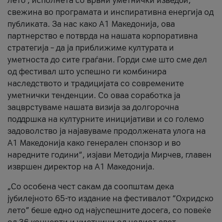
лето’, исполнета со врвни уметнички изведби,
свежина во програмата и инспиративна енергија од
публиката. За нас како A1 Македонија, ова
партнерство е потврда на нашата корпоративна
стратегија – да ја приближиме културата и
уметноста до сите граѓани. Горди сме што сме дел
од фестивал што успешно ги комбинира
наследството и традицијата со современите
уметнички тенденции. Со оваа соработка ја
зацврстуваме нашата визија за долгорочна
поддршка на културните иницијативи и со големо
задоволство ја најавуваме продолжената улога на
A1 Македонија како генерален спонзор и во
наредните години“, изјави Методија Мирчев, главен
извршен директор на A1 Македонија.
„Со особена чест сакам да соопштам дека
јубилејното 65-то издание на фестивалот “Охридско
лето” беше едно од најуспешните досега, со повеќе