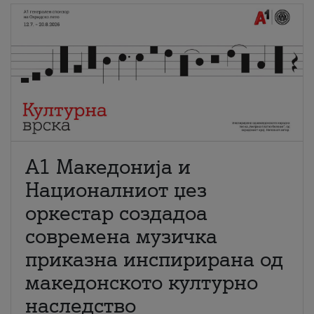
А1 Македонија и
Националниот џез
оркестар создадоа
современа музичка
приказна инспирирана од
македонското културно
наследство