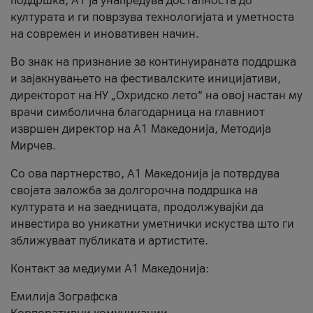
поддршка, A1 ја унапредува достапноста до
културата и ги поврзува технологијата и уметноста
на современ и иновативен начин.
Во знак на признание за континуираната поддршка
и зајакнувањето на фестивалските иницијативи,
директорот на НУ „Охридско лето“ на овој настан му
врачи симболична благодарница на главниот
извршен директор на A1 Македонија, Методија
Мирчев.
Со ова партнерство, A1 Македонија ја потврдува
својата заложба за долгорочна поддршка на
културата и на заедницата, продолжувајќи да
инвестира во уникатни уметнички искуства што ги
зближуваат публиката и артистите.
Контакт за медиуми А1 Македонија:
Емилија Зографска