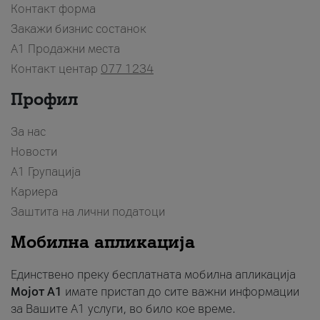
Контакт форма
Закажи бизнис состанок
A1 Продажни места
Контакт центар
077 1234
Профил
За нас
Новости
А1 Групација
Кариера
Заштита на лични податоци
Мобилна апликација
Единствено преку бесплатната мобилна апликација
Мојот A1
имате пристап до сите важни информации
за Вашите A1 услуги, во било кое време.