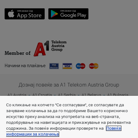
Member of
Начини на плаќање
Дознај повеќе за A1 Telekom Austria Group
A1 Austria
A1 Croatia
A1 Serbia
A1 Belarus
A1 Bulgaria
A1 Slovenia
A1 Digital
Со кликање на копчето "Се согласувам", се согласувате да
зачуваме колачиња за да го подобриме Вашето корисничко
искуство преку анализа на употребата на веб-страната,
подобрување на навигацијата и прикажување на релевантна
содржина. За повеќе информации проверете на
Повеќе
информации за колачиња