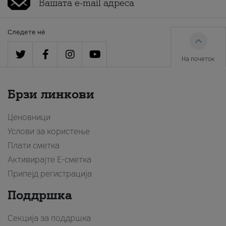
Следете нè
На почеток
Брзи линкови
Ценовници
Услови за користење
Плати сметка
Активирајте Е-сметка
Припејд регистрација
Поддршка
Секција за поддршка