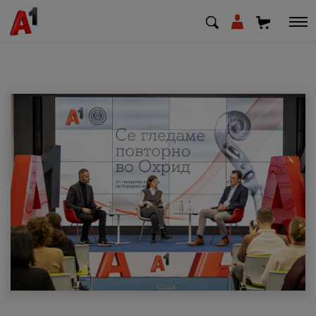
МК
EN
SQ
Приватни
Деловни
Поддршка
Надополни кредит
Плати сметка