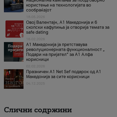
национална кампања за поодговорно
користење на технологијата во
сообраќајот
18.05.2026
Овој Валентајн, A1 Македонија и 6
скопски кафулиња ја отворија темата за
safe dating
16.02.2026
А1 Македонија ја претставува
револуционерната функционалност „
Подари на пријател“ за А1 Алфа
корисници
02.02.2026
Празничен A1 Net Sеf подарок од А1
Македонија за сите корисници
04.12.2025
Слични содржини