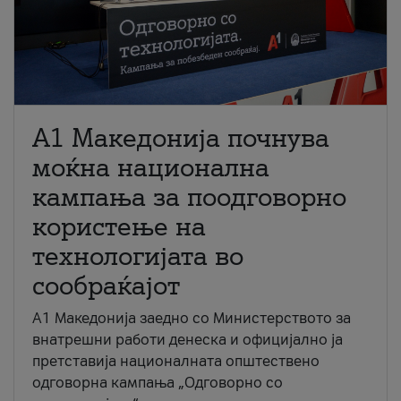
A1 Македонија почнува
моќна национална
кампања за поодговорно
користење на
технологијата во
сообраќајот
A1 Македонија заедно со Министерството за
внатрешни работи денеска и официјално ја
претставија националната општествено
одговорна кампања „Одговорно со