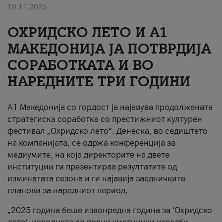
19.11.2025
За нас
ОХРИДСКО ЛЕТО И A1
#ПодобарОнлајн
МАКЕДОНИЈА ЈА ПОТВРДИЈА
СОРАБОТКАТА И ВО
НАРЕДНИТЕ ТРИ ГОДИНИ
A1 Македонија со гордост ја најавува продолжената
стратегиска соработка со престижниот културен
фестивал „Охридско лето“. Денеска, во седиштето
на компанијата, се одржа конференција за
медиумите, на која директорите на двете
институции ги презентираа резултатите од
изминатата сезона и ги најавија заедничките
планови за наредниот период.
„2025 година беше извонредна година за ‘Охридско