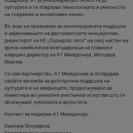
поддршка, A1 ја унапредува достапноста до
културата и ги поврзува технологијата и уметноста
на современ и иновативен начин.
Во знак на признание за континуираната поддршка
и зајакнувањето на фестивалските иницијативи,
директорот на НУ „Охридско лето“ на овој настан му
врачи симболична благодарница на главниот
извршен директор на A1 Македонија, Методија
Мирчев.
Со ова партнерство, A1 Македонија ја потврдува
својата заложба за долгорочна поддршка на
културата и на заедницата, продолжувајќи да
инвестира во уникатни уметнички искуства што ги
зближуваат публиката и артистите.
Контакт за медиуми А1 Македонија:
Емилија Зографска