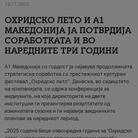
19.11.2025
За нас
ОХРИДСКО ЛЕТО И A1
#ПодобарОнлајн
МАКЕДОНИЈА ЈА ПОТВРДИЈА
СОРАБОТКАТА И ВО
НАРЕДНИТЕ ТРИ ГОДИНИ
A1 Македонија со гордост ја најавува продолжената
стратегиска соработка со престижниот културен
фестивал „Охридско лето“. Денеска, во седиштето
на компанијата, се одржа конференција за
медиумите, на која директорите на двете
институции ги презентираа резултатите од
изминатата сезона и ги најавија заедничките
планови за наредниот период.
„2025 година беше извонредна година за ‘Охридско