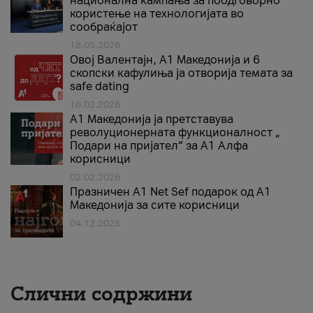
национална кампања за поодговорно
користење на технологијата во
сообраќајот
18.05.2026
Овој Валентајн, A1 Македонија и 6
скопски кафулиња ја отворија темата за
safe dating
16.02.2026
А1 Македонија ја претставува
револуционерната функционалност „
Подари на пријател“ за А1 Алфа
корисници
02.02.2026
Празничен A1 Net Sеf подарок од А1
Македонија за сите корисници
04.12.2025
Слични содржини