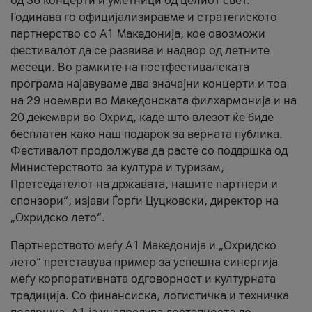
од 36 концерти и уметници од целиот свет.
Годинава го официјализиравме и стратегиското
партнерство со А1 Македонија, кое овозможи
фестивалот да се развива и надвор од летните
месеци. Во рамките на постфестивалската
програма најавуваме два значајни концерти и тоа
на 29 ноември во Македонската филхармонија и на
20 декември во Охрид, каде што влезот ќе биде
бесплатен како наш подарок за верната публика.
Фестивалот продолжува да расте со поддршка од
Министерството за култура и туризам,
Претседателот на државата, нашите партнери и
спонзори“, изјави Ѓорѓи Цуцковски, директор на
„Охридско лето“.
Партнерството меѓу A1 Македонија и „Охридско
лето“ претставува пример за успешна синергија
меѓу корпоративната одговорност и културната
традиција. Со финансиска, логистичка и техничка