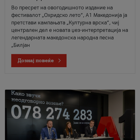
Во пресрет на овогодишното издание на
фестивалот „Охридско лето“, А1 Македонија ја
претстави кампањата „Културна врска“, чиј
централен дел е новата џез-интерпретација на
легендарната македонска народна песна
„Билјан
Дознај повеќе