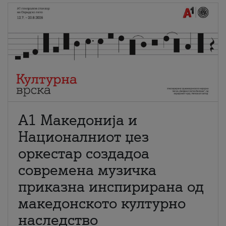
А1 Македонија и
Националниот џез
оркестар создадоа
современа музичка
приказна инспирирана од
македонското културно
наследство