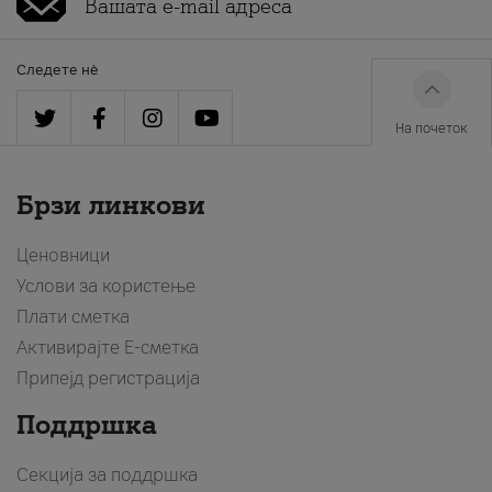
Следете нè
На почеток
Брзи линкови
Ценовници
Услови за користење
Плати сметка
Активирајте Е-сметка
Припејд регистрација
Поддршка
Секција за поддршка