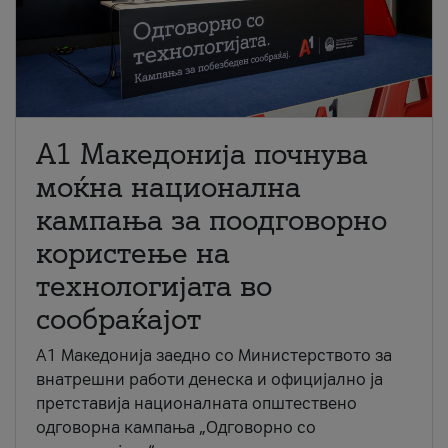
A1 Македонија почнува
моќна национална
кампања за поодговорно
користење на
технологијата во
сообраќајот
A1 Македонија заедно со Министерството за
внатрешни работи денеска и официјално ја
претставија националната општествено
одговорна кампања „Одговорно со