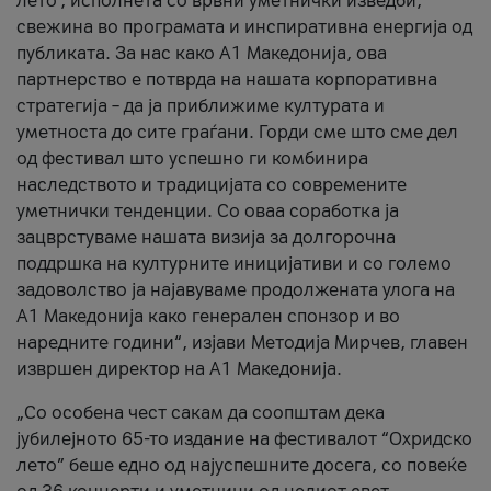
лето’, исполнета со врвни уметнички изведби,
свежина во програмата и инспиративна енергија од
публиката. За нас како A1 Македонија, ова
партнерство е потврда на нашата корпоративна
стратегија – да ја приближиме културата и
уметноста до сите граѓани. Горди сме што сме дел
од фестивал што успешно ги комбинира
наследството и традицијата со современите
уметнички тенденции. Со оваа соработка ја
зацврстуваме нашата визија за долгорочна
поддршка на културните иницијативи и со големо
задоволство ја најавуваме продолжената улога на
A1 Македонија како генерален спонзор и во
наредните години“, изјави Методија Мирчев, главен
извршен директор на A1 Македонија.
„Со особена чест сакам да соопштам дека
јубилејното 65-то издание на фестивалот “Охридско
лето” беше едно од најуспешните досега, со повеќе