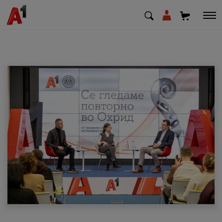
МК
EN
SQ
Приватни
Деловни
Поддршка
Надополни кредит
Плати сметка