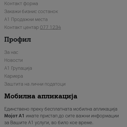
Контакт форма
Закажи бизнис состанок
A1 Продажни места
Контакт центар
077 1234
Профил
За нас
Новости
А1 Групација
Кариера
Заштита на лични податоци
Мобилна апликација
Единствено преку бесплатната мобилна апликација
Мојот A1
имате пристап до сите важни информации
за Вашите A1 услуги, во било кое време.