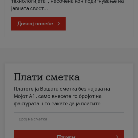
технологијата“, насочена кон подигнување на
јавната свест...
Дознај повеќе
Плати сметка
Платете ја Вашата сметка без најава на
Мојот А1, само внесете го бројот на
фактурата што сакате да ја платите.
Број на сметка
Плати