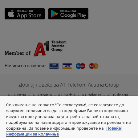
Member of
Начини на плаќање
Дознај повеќе за A1 Telekom Austria Group
A1 Austria
A1 Croatia
A1 Serbia
A1 Belarus
A1 Bulgaria
A1 Slovenia
A1 Digital
Со кликање на копчето "Се согласувам", се согласувате да
зачуваме колачиња за да го подобриме Вашето корисничко
искуство преку анализа на употребата на веб-страната,
подобрување на навигацијата и прикажување на релевантна
содржина. За повеќе информации проверете на
Повеќе
информации за колачиња