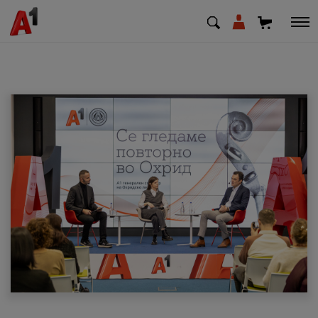
МК
EN
SQ
Приватни
Деловни
Поддршка
Надополни кредит
Плати сметка