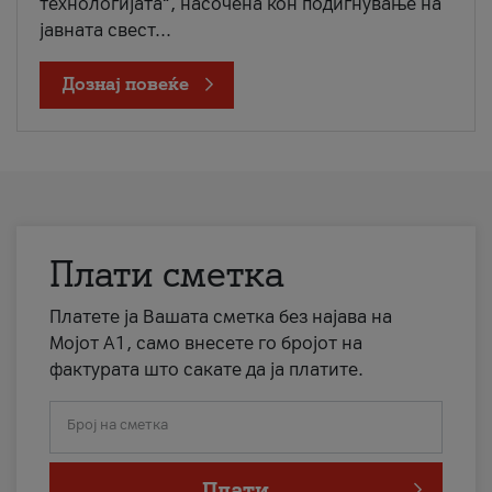
технологијата“, насочена кон подигнување на
јавната свест...
Дознај повеќе
Плати сметка
Платете ја Вашата сметка без најава на
Мојот А1, само внесете го бројот на
фактурата што сакате да ја платите.
Број на сметка
Плати