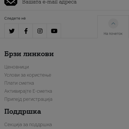
Следете нè
На почеток
Брзи линкови
Ценовници
Услови за користење
Плати сметка
Активирајте Е-сметка
Припејд регистрација
Поддршка
Секција за поддршка