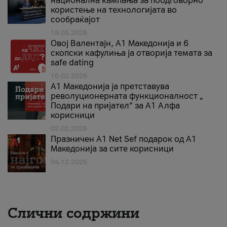
национална кампања за поодговорно
користење на технологијата во
сообраќајот
18.05.2026
Овој Валентајн, A1 Македонија и 6
скопски кафулиња ја отворија темата за
safe dating
16.02.2026
А1 Македонија ја претставува
револуционерната функционалност „
Подари на пријател“ за А1 Алфа
корисници
02.02.2026
Празничен A1 Net Sеf подарок од А1
Македонија за сите корисници
04.12.2025
Слични содржини