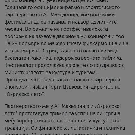
од 36 концерти и уметници од целиот свет.
Годинава го официјализиравме и стратегиското
партнерство со А1 Македонија, кое овозможи
фестивалот да се развива и надвор од летните
месеци. Во рамките на постфестивалската
програма најавуваме два значајни концерти и тоа
на 29 ноември во Македонската филхармонија и на
20 декември во Охрид, каде што влезот ќе биде
бесплатен како наш подарок за верната публика.
Фестивалот продолжува да расте со поддршка од
Министерството за култура и туризам,
Претседателот на државата, нашите партнери и
спонзори“, изјави Ѓорѓи Цуцковски, директор на
„Охридско лето“.
Партнерството меѓу A1 Македонија и „Охридско
лето“ претставува пример за успешна синергија
меѓу корпоративната одговорност и културната
традиција. Со финансиска, логистичка и техничка