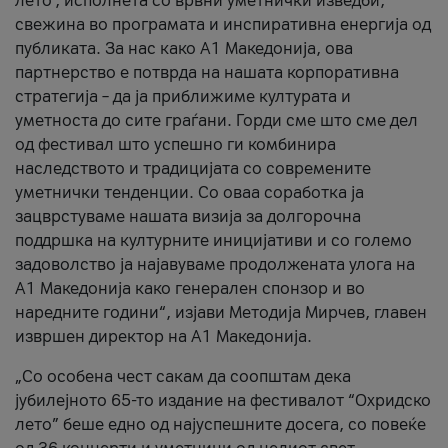
лето’, исполнета со врвни уметнички изведби,
свежина во програмата и инспиративна енергија од
публиката. За нас како A1 Македонија, ова
партнерство е потврда на нашата корпоративна
стратегија – да ја приближиме културата и
уметноста до сите граѓани. Горди сме што сме дел
од фестивал што успешно ги комбинира
наследството и традицијата со современите
уметнички тенденции. Со оваа соработка ја
зацврстуваме нашата визија за долгорочна
поддршка на културните иницијативи и со големо
задоволство ја најавуваме продолжената улога на
A1 Македонија како генерален спонзор и во
наредните години“, изјави Методија Мирчев, главен
извршен директор на A1 Македонија.
„Со особена чест сакам да соопштам дека
јубилејното 65-то издание на фестивалот “Охридско
лето” беше едно од најуспешните досега, со повеќе