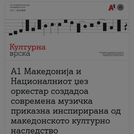
А1 Македонија и
Националниот џез
оркестар создадоа
современа музичка
приказна инспирирана од
македонското културно
наследство