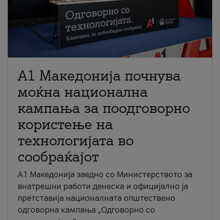
A1 Македонија почнува
моќна национална
кампања за поодговорно
користење на
технологијата во
сообраќајот
A1 Македонија заедно со Министерството за
внатрешни работи денеска и официјално ја
претставија националната општествено
одговорна кампања „Одговорно со