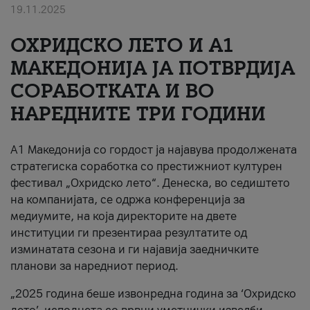
19.11.2025
За нас
ОХРИДСКО ЛЕТО И A1
#ПодобарОнлајн
МАКЕДОНИЈА ЈА ПОТВРДИЈА
СОРАБОТКАТА И ВО
НАРЕДНИТЕ ТРИ ГОДИНИ
A1 Македонија со гордост ја најавува продолжената
стратегиска соработка со престижниот културен
фестивал „Охридско лето“. Денеска, во седиштето
на компанијата, се одржа конференција за
медиумите, на која директорите на двете
институции ги презентираа резултатите од
изминатата сезона и ги најавија заедничките
планови за наредниот период.
„2025 година беше извонредна година за ‘Охридско