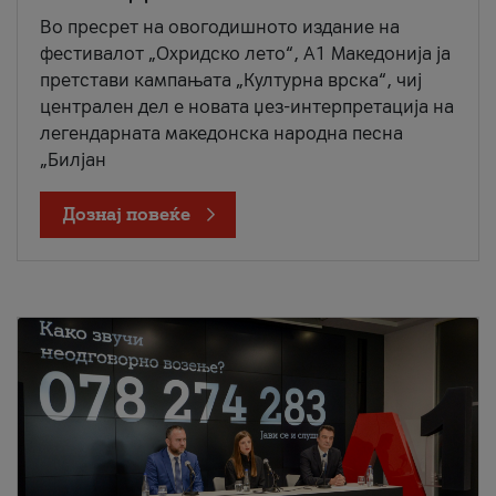
Во пресрет на овогодишното издание на
фестивалот „Охридско лето“, А1 Македонија ја
претстави кампањата „Културна врска“, чиј
централен дел е новата џез-интерпретација на
легендарната македонска народна песна
„Билјан
Дознај повеќе