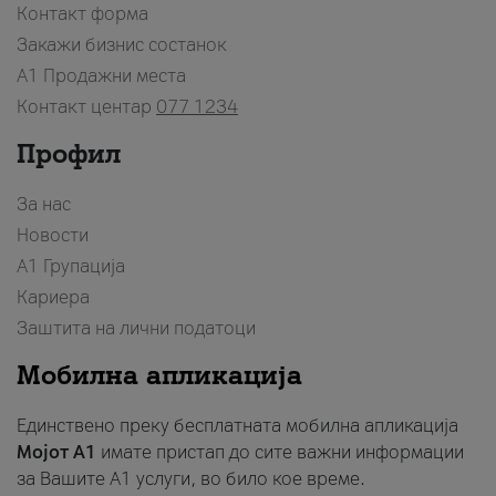
Контакт форма
Закажи бизнис состанок
A1 Продажни места
Контакт центар
077 1234
Профил
За нас
Новости
А1 Групација
Кариера
Заштита на лични податоци
Мобилна апликација
Единствено преку бесплатната мобилна апликација
Мојот A1
имате пристап до сите важни информации
за Вашите A1 услуги, во било кое време.