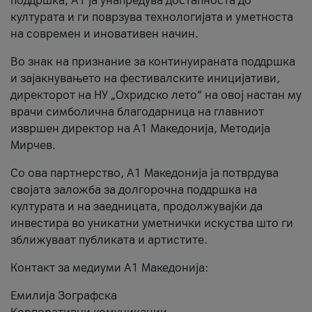
поддршка, A1 ја унапредува достапноста до
културата и ги поврзува технологијата и уметноста
на современ и иновативен начин.
Во знак на признание за континуираната поддршка
и зајакнувањето на фестивалските иницијативи,
директорот на НУ „Охридско лето“ на овој настан му
врачи симболична благодарница на главниот
извршен директор на A1 Македонија, Методија
Мирчев.
Со ова партнерство, A1 Македонија ја потврдува
својата заложба за долгорочна поддршка на
културата и на заедницата, продолжувајќи да
инвестира во уникатни уметнички искуства што ги
зближуваат публиката и артистите.
Контакт за медиуми А1 Македонија:
Емилија Зографска