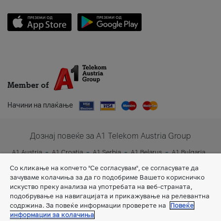
Member of
Начини на плаќање
Дознај повеќе за A1 Telekom Austria Group
A1 Austria
A1 Croatia
A1 Serbia
A1 Belarus
A1 Bulgaria
A1 Slovenia
A1 Digital
Со кликање на копчето "Се согласувам", се согласувате да
зачуваме колачиња за да го подобриме Вашето корисничко
искуство преку анализа на употребата на веб-страната,
подобрување на навигацијата и прикажување на релевантна
содржина. За повеќе информации проверете на
Повеќе
информации за колачиња