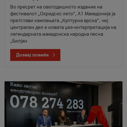
Во пресрет на овогодишното издание на
фестивалот „Охридско лето“, А1 Македонија ја
претстави кампањата „Културна врска“, чиј
централен дел е новата џез-интерпретација на
легендарната македонска народна песна
„Билјан
Дознај повеќе