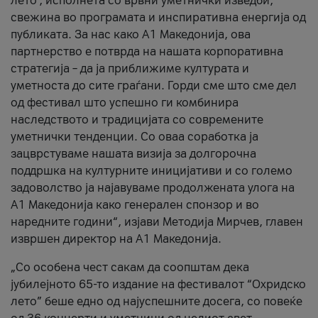
лето’, исполнета со врвни уметнички изведби,
свежина во програмата и инспиративна енергија од
публиката. За нас како A1 Македонија, ова
партнерство е потврда на нашата корпоративна
стратегија – да ја приближиме културата и
уметноста до сите граѓани. Горди сме што сме дел
од фестивал што успешно ги комбинира
наследството и традицијата со современите
уметнички тенденции. Со оваа соработка ја
зацврстуваме нашата визија за долгорочна
поддршка на културните иницијативи и со големо
задоволство ја најавуваме продолжената улога на
A1 Македонија како генерален спонзор и во
наредните години“, изјави Методија Мирчев, главен
извршен директор на A1 Македонија.
„Со особена чест сакам да соопштам дека
јубилејното 65-то издание на фестивалот “Охридско
лето” беше едно од најуспешните досега, со повеќе