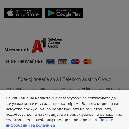
Member of
Начини на плаќање
Дознај повеќе за A1 Telekom Austria Group
A1 Austria
A1 Croatia
A1 Serbia
A1 Belarus
A1 Bulgaria
A1 Slovenia
A1 Digital
Со кликање на копчето "Се согласувам", се согласувате да
зачуваме колачиња за да го подобриме Вашето корисничко
искуство преку анализа на употребата на веб-страната,
подобрување на навигацијата и прикажување на релевантна
содржина. За повеќе информации проверете на
Повеќе
информации за колачиња