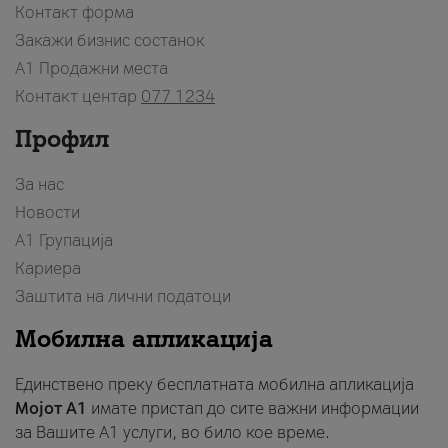
Контакт форма
Закажи бизнис состанок
A1 Продажни места
Контакт центар
077 1234
Профил
За нас
Новости
А1 Групација
Кариера
Заштита на лични податоци
Мобилна апликација
Единствено преку бесплатната мобилна апликација
Мојот A1
имате пристап до сите важни информации
за Вашите A1 услуги, во било кое време.