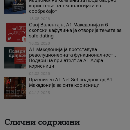
национална кампања за поодговорно
користење на технологијата во
сообраќајот
18.05.2026
Овој Валентајн, A1 Македонија и 6
скопски кафулиња ја отворија темата за
safe dating
16.02.2026
А1 Македонија ја претставува
револуционерната функционалност „
Подари на пријател“ за А1 Алфа
корисници
02.02.2026
Празничен A1 Net Sеf подарок од А1
Македонија за сите корисници
04.12.2025
Слични содржини