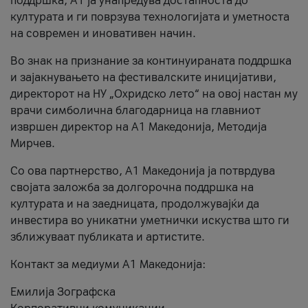
поддршка, A1 ја унапредува достапноста до
културата и ги поврзува технологијата и уметноста
на современ и иновативен начин.
Во знак на признание за континуираната поддршка
и зајакнувањето на фестивалските иницијативи,
директорот на НУ „Охридско лето“ на овој настан му
врачи симболична благодарница на главниот
извршен директор на A1 Македонија, Методија
Мирчев.
Со ова партнерство, A1 Македонија ја потврдува
својата заложба за долгорочна поддршка на
културата и на заедницата, продолжувајќи да
инвестира во уникатни уметнички искуства што ги
зближуваат публиката и артистите.
Контакт за медиуми А1 Македонија:
Емилија Зографска