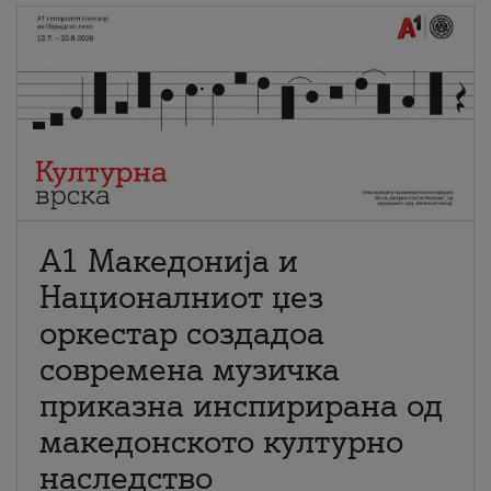
А1 Македонија и
Националниот џез
оркестар создадоа
современа музичка
приказна инспирирана од
македонското културно
наследство