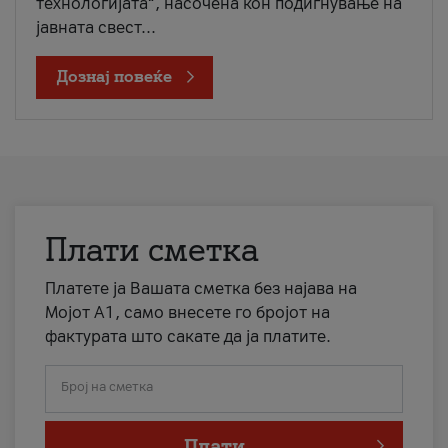
технологијата“, насочена кон подигнување на
јавната свест...
Дознај повеќе
Плати сметка
Платете ја Вашата сметка без најава на
Мојот А1, само внесете го бројот на
фактурата што сакате да ја платите.
Број на сметка
Плати