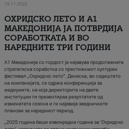
19.11.2025
За нас
ОХРИДСКО ЛЕТО И A1
#ПодобарОнлајн
МАКЕДОНИЈА ЈА ПОТВРДИЈА
СОРАБОТКАТА И ВО
НАРЕДНИТЕ ТРИ ГОДИНИ
A1 Македонија со гордост ја најавува продолжената
стратегиска соработка со престижниот културен
фестивал „Охридско лето“. Денеска, во седиштето
на компанијата, се одржа конференција за
медиумите, на која директорите на двете
институции ги презентираа резултатите од
изминатата сезона и ги најавија заедничките
планови за наредниот период.
„2025 година беше извонредна година за ‘Охридско