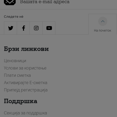
Следете нè
На почеток
Брзи линкови
Ценовници
Услови за користење
Плати сметка
Активирајте Е-сметка
Припејд регистрација
Поддршка
Секција за поддршка