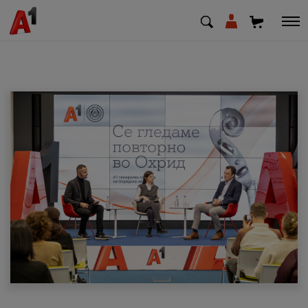
МК
EN
SQ
Приватни
Деловни
Поддршка
Надополни кредит
Плати сметка