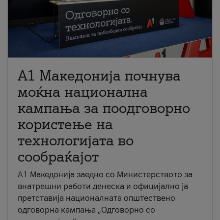
A1 Македонија почнува
моќна национална
кампања за поодговорно
користење на
технологијата во
сообраќајот
A1 Македонија заедно со Министерството за
внатрешни работи денеска и официјално ја
претставија националната општествено
одговорна кампања „Одговорно со