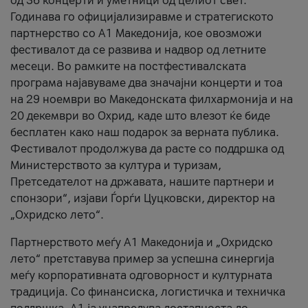
од 36 концерти и уметници од целиот свет.
Годинава го официјализиравме и стратегиското
партнерство со А1 Македонија, кое овозможи
фестивалот да се развива и надвор од летните
месеци. Во рамките на постфестивалската
програма најавуваме два значајни концерти и тоа
на 29 ноември во Македонската филхармонија и на
20 декември во Охрид, каде што влезот ќе биде
бесплатен како наш подарок за верната публика.
Фестивалот продолжува да расте со поддршка од
Министерството за култура и туризам,
Претседателот на државата, нашите партнери и
спонзори“, изјави Ѓорѓи Цуцковски, директор на
„Охридско лето“.
Партнерството меѓу A1 Македонија и „Охридско
лето“ претставува пример за успешна синергија
меѓу корпоративната одговорност и културната
традиција. Со финансиска, логистичка и техничка