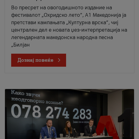
Во пресрет на овогодишното издание на
фестивалот „Охридско лето“, А1 Македонија ја
претстави кампањата „Културна врска“, чиј
централен дел е новата џез-интерпретација на
легендарната македонска народна песна
„Билјан
Дознај повеќе