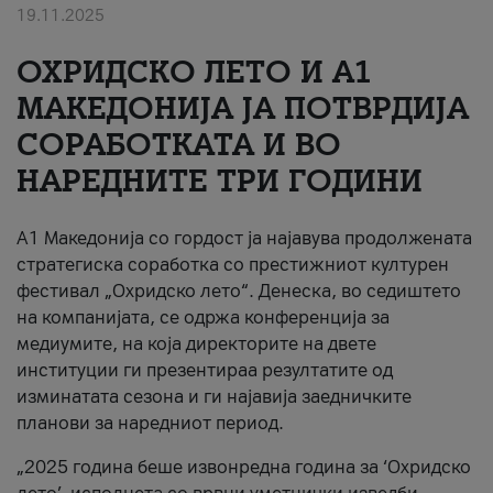
19.11.2025
За нас
ОХРИДСКО ЛЕТО И A1
#ПодобарОнлајн
МАКЕДОНИЈА ЈА ПОТВРДИЈА
СОРАБОТКАТА И ВО
НАРЕДНИТЕ ТРИ ГОДИНИ
A1 Македонија со гордост ја најавува продолжената
стратегиска соработка со престижниот културен
фестивал „Охридско лето“. Денеска, во седиштето
на компанијата, се одржа конференција за
медиумите, на која директорите на двете
институции ги презентираа резултатите од
изминатата сезона и ги најавија заедничките
планови за наредниот период.
„2025 година беше извонредна година за ‘Охридско