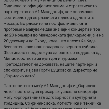
од 36 концерти и уметници од целиот свет.
Годинава го официјализиравме и стратегиското
партнерство со А1 Македонија, кое овозможи
фестивалот да се развива и надвор од летните
месеци. Во рамките на постфестивалската
програма најавуваме два значајни концерти и тоа
на 29 ноември во Македонската филхармонија и на
20 декември во Охрид, каде што влезот ќе биде
бесплатен како наш подарок за верната публика.
Фестивалот продолжува да расте со поддршка од
Министерството за култура и туризам,
Претседателот на државата, нашите партнери и
спонзори“, изјави Ѓорѓи Цуцковски, директор на
„Охридско лето“.
Партнерството меѓу A1 Македонија и „Охридско
лето“ претставува пример за успешна синергија
меѓу корпоративната одговорност и културната
традиција. Со финансиска, логистичка и техничка