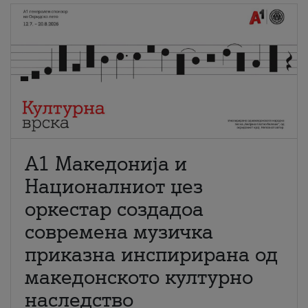
А1 Македонија и
Националниот џез
оркестар создадоа
современа музичка
приказна инспирирана од
македонското културно
наследство