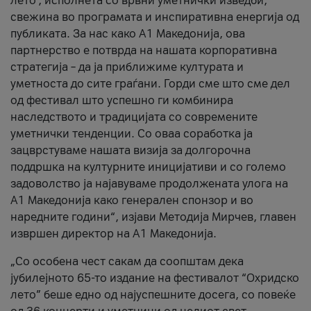
лето’, исполнета со врвни уметнички изведби,
свежина во програмата и инспиративна енергија од
публиката. За нас како A1 Македонија, ова
партнерство е потврда на нашата корпоративна
стратегија – да ја приближиме културата и
уметноста до сите граѓани. Горди сме што сме дел
од фестивал што успешно ги комбинира
наследството и традицијата со современите
уметнички тенденции. Со оваа соработка ја
зацврстуваме нашата визија за долгорочна
поддршка на културните иницијативи и со големо
задоволство ја најавуваме продолжената улога на
A1 Македонија како генерален спонзор и во
наредните години“, изјави Методија Мирчев, главен
извршен директор на A1 Македонија.
„Со особена чест сакам да соопштам дека
јубилејното 65-то издание на фестивалот “Охридско
лето” беше едно од најуспешните досега, со повеќе