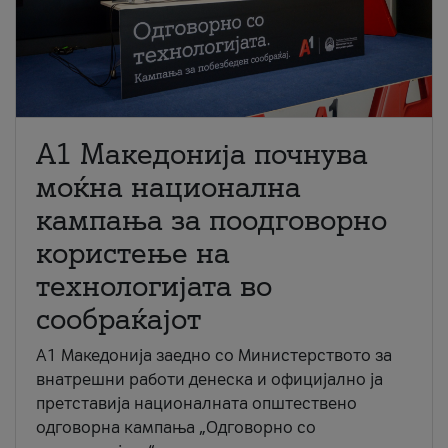
A1 Македонија почнува
моќна национална
кампања за поодговорно
користење на
технологијата во
сообраќајот
A1 Македонија заедно со Министерството за
внатрешни работи денеска и официјално ја
претставија националната општествено
одговорна кампања „Одговорно со