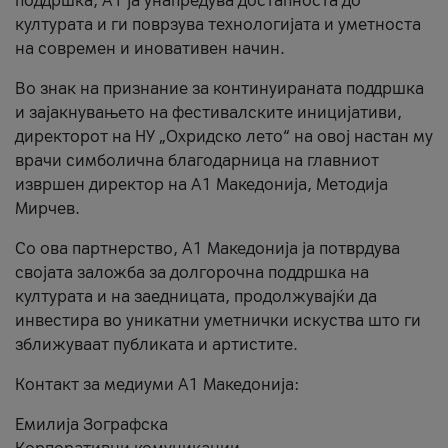
поддршка, A1 ја унапредува достапноста до
културата и ги поврзува технологијата и уметноста
на современ и иновативен начин.
Во знак на признание за континуираната поддршка
и зајакнувањето на фестивалските иницијативи,
директорот на НУ „Охридско лето“ на овој настан му
врачи симболична благодарница на главниот
извршен директор на A1 Македонија, Методија
Мирчев.
Со ова партнерство, A1 Македонија ја потврдува
својата заложба за долгорочна поддршка на
културата и на заедницата, продолжувајќи да
инвестира во уникатни уметнички искуства што ги
зближуваат публиката и артистите.
Контакт за медиуми А1 Македонија:
Емилија Зографска