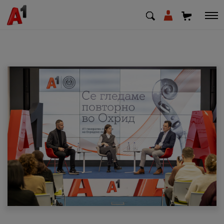
МК
EN
SQ
Приватни
Деловни
Поддршка
Надополни кредит
Плати сметка