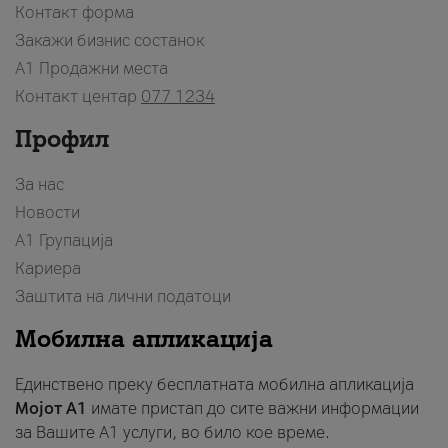
Контакт форма
Закажи бизнис состанок
A1 Продажни места
Контакт центар
077 1234
Профил
За нас
Новости
А1 Групација
Кариера
Заштита на лични податоци
Мобилна апликација
Единствено преку бесплатната мобилна апликација
Мојот A1
имате пристап до сите важни информации
за Вашите A1 услуги, во било кое време.