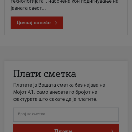
технологијата“, насочена кон подигнување на
јавната свест...
Дознај повеќе
Плати сметка
Платете ја Вашата сметка без најава на
Мојот А1, само внесете го бројот на
фактурата што сакате да ја платите.
Број на сметка
Плати