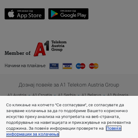
Member of
Начини на плаќање
Дознај повеќе за A1 Telekom Austria Group
A1 Austria
A1 Croatia
A1 Serbia
A1 Belarus
A1 Bulgaria
A1 Slovenia
A1 Digital
Со кликање на копчето "Се согласувам", се согласувате да
зачуваме колачиња за да го подобриме Вашето корисничко
искуство преку анализа на употребата на веб-страната,
подобрување на навигацијата и прикажување на релевантна
содржина. За повеќе информации проверете на
Повеќе
информации за колачиња