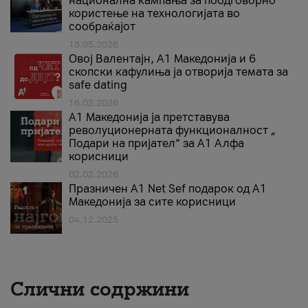
национална кампања за поодговорно
користење на технологијата во
сообраќајот
18.05.2026
Овој Валентајн, A1 Македонија и 6
скопски кафулиња ја отворија темата за
safe dating
16.02.2026
А1 Македонија ја претставува
револуционерната функционалност „
Подари на пријател“ за А1 Алфа
корисници
02.02.2026
Празничен A1 Net Sеf подарок од А1
Македонија за сите корисници
04.12.2025
Слични содржини