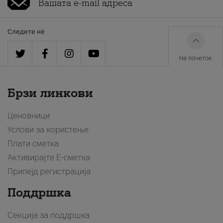
Следете нè
На почеток
Брзи линкови
Ценовници
Услови за користење
Плати сметка
Активирајте Е-сметка
Припејд регистрација
Поддршка
Секција за поддршка