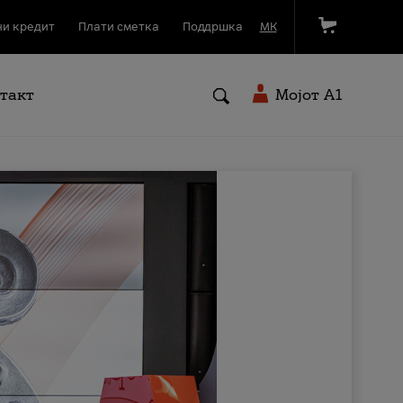
и кредит
Плати сметка
Поддршка
МК
такт
Мојот A1