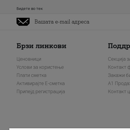
Бидете во тек
Брзи линкови
Подд
Ценовници
Секција 
Услови за користење
Контакт 
Плати сметка
Закажи б
Активирајте Е-сметка
A1 Прода
Припејд регистрација
Контакт 