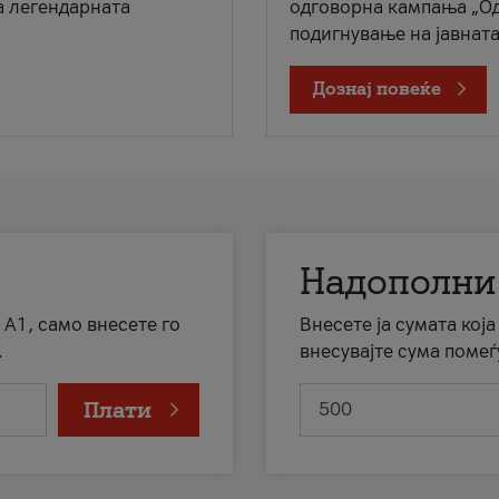
а легендарната
одговорна кампања „Од
подигнување на јавната 
Дознај повеќе
Надополни
 А1, само внесете го
Внесете ја сумата кој
.
внесувајте сума помеѓ
Плати