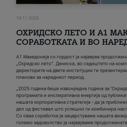
19.11.2025
ОХРИДСКО ЛЕТО И A1 МАК
СОРАБОТКАТА И ВО НАРЕ
A1 Македонија со гордост ја најавува продолже
„Охридско лето“. Денеска, во седиштето на комп
директорите на двете институции ги презентираа
планови за наредниот период.
„2025 година беше извонредна година за ‘Охридс
програмата и инспиративна енергија од публикат
нашата корпоративна стратегија – да ја приближ
дел од фестивал што успешно ги комбинира нас
Со оваа соработка ја зацврстуваме нашата визиј
големо задоволство ја најавуваме продолжената