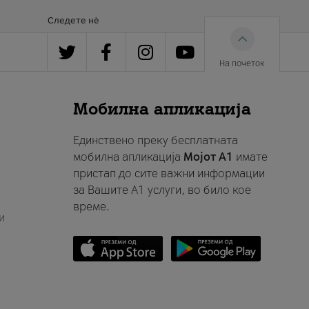
Следете нè
На почеток
Мобилна апликација
Единствено преку бесплатната
мобилна апликација
Мојот A1
имате
пристап до сите важни информации
за Вашите A1 услуги, во било кое
време.
и