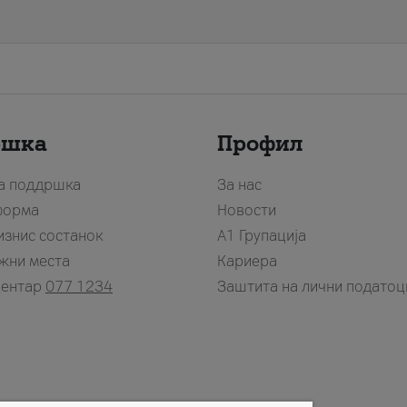
ршка
Профил
за поддршка
За нас
форма
Новости
изнис состанок
А1 Групација
жни места
Кариера
центар
077 1234
Заштита на лични податоц