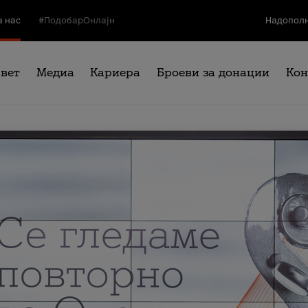
а нас
#ПодобарОнлајн
Надополн
свет
Медиа
Кариера
Броеви за донации
Кон