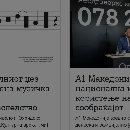
лниот џез
A1 Македони
мена музичка
национална 
користење на
аследство
сообраќајот
ивалот „Охридско
A1 Македонија заедно 
„Културна врска“, чиј
денеска и официјално 