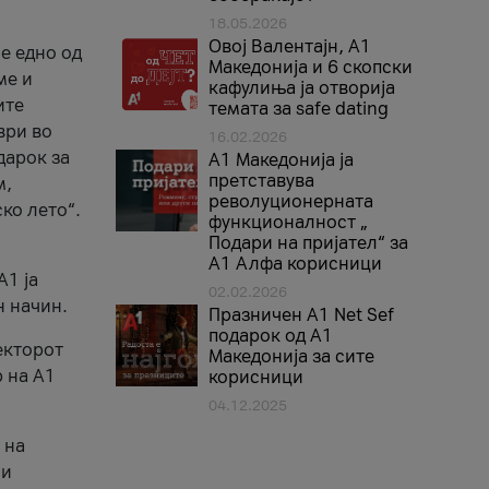
18.05.2026
Овој Валентајн, A1
е едно од
Македонија и 6 скопски
ме и
кафулиња ја отворија
ите
темата за safe dating
ври во
16.02.2026
дарок за
А1 Македонија ја
претставува
м,
револуционерната
ко лето“.
функционалност „
Подари на пријател“ за
А1 Алфа корисници
A1 ја
02.02.2026
н начин.
Празничен A1 Net Sеf
подарок од А1
екторот
Македонија за сите
 на A1
корисници
04.12.2025
 на
 и