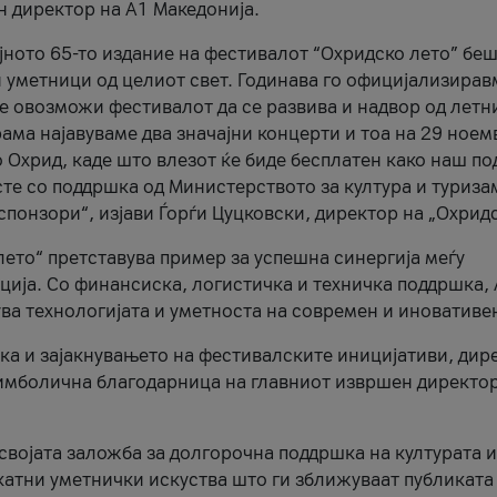
н директор на A1 Македонија.
јното 65-то издание на фестивалот “Охридско лето” беш
и уметници од целиот свет. Годинава го официјализирав
ое овозможи фестивалот да се развива и надвор од летн
ама најавуваме два значајни концерти и тоа на 29 ноем
 Охрид, каде што влезот ќе биде бесплатен како наш по
те со поддршка од Министерството за култура и туриза
понзори“, изјави Ѓорѓи Цуцковски, директор на „Охридс
лето“ претставува пример за успешна синергија меѓу
ија. Со финансиска, логистичка и техничка поддршка, 
ува технологијата и уметноста на современ и иновативе
ка и зајакнувањето на фестивалските иницијативи, дир
 симболична благодарница на главниот извршен директор
 својата заложба за долгорочна поддршка на културата и
катни уметнички искуства што ги зближуваат публиката