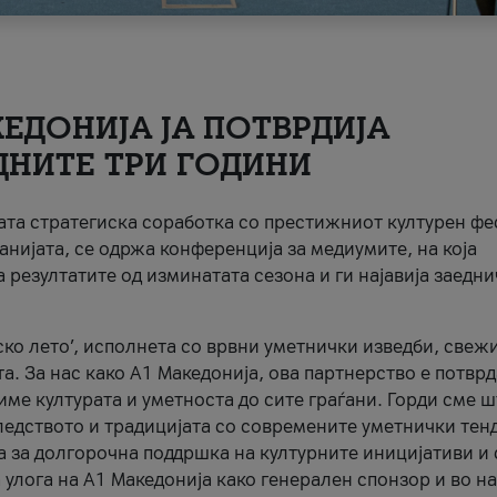
ЕДОНИЈА ЈА ПОТВРДИЈА
ДНИТЕ ТРИ ГОДИНИ
ната стратегиска соработка со престижниот културен ф
анијата, се одржа конференција за медиумите, на која
 резултатите од изминатата сезона и ги најавија заедн
ко лето’, исполнета со врвни уметнички изведби, свеж
а. За нас како A1 Македонија, ова партнерство е потврд
име културата и уметноста до сите граѓани. Горди сме 
ледството и традицијата со современите уметнички тен
а за долгорочна поддршка на културните иницијативи и 
 улога на A1 Македонија како генерален спонзор и во н