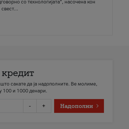
говорно со технологијата“, насочена кон
свест...
 кредит
а што сакате да ја надополните. Ве молиме,
у 100 и 1000 денари.
-
+
Надополни