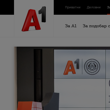
Приватни
Деловни
З
За А1
За подобар 