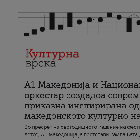
А1 Македонија и Национа
оркестар создадоа совре
приказна инспирирана од
македонското културно н
Во пресрет на овогодишното издание на фест
лето“, А1 Македонија ја претстави кампањата 