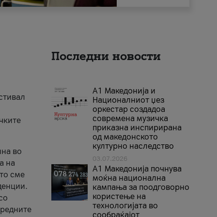
Последни новости
А1 Македонија и
естивал
Националниот џез
оркестар создадоа
современа музичка
ичките
приказна инспирирана
од македонското
културно наследство
ина во
03.07.2026
а на
A1 Македонија почнува
што сме
моќна национална
денции.
кампања за поодговорно
користење на
со
технологијата во
аредните
сообраќајот