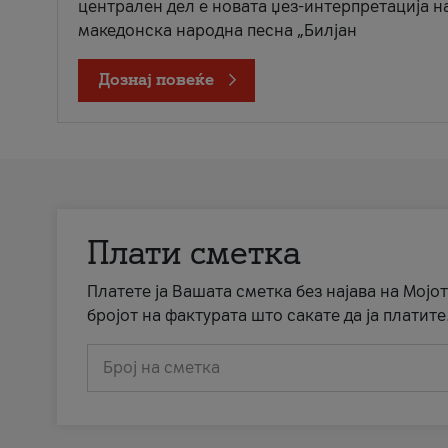
централен дел е новата џез-интерпретација н
македонска народна песна „Билјан
Дознај повеќе
Плати сметка
Платете ја Вашата сметка без најава на Мојот
бројот на фактурата што сакате да ја платите
Број на сметка