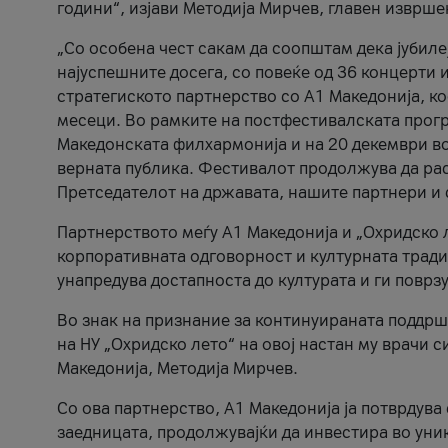
години“, изјави Методија Мирчев, главен изврше
„Со особена чест сакам да соопштам дека јубиле
најуспешните досега, со повеќе од 36 концерти 
стратегиското партнерство со А1 Македонија, к
месеци. Во рамките на постфестивалската прогр
Македонската филхармонија и на 20 декември во
верната публика. Фестивалот продолжува да рас
Претседателот на државата, нашите партнери и с
Партнерството меѓу A1 Македонија и „Охридско 
корпоративната одговорност и културната традиц
унапредува достапноста до културата и ги поврз
Во знак на признание за континуираната поддрш
на НУ „Охридско лето“ на овој настан му врачи
Македонија, Методија Мирчев.
Со ова партнерство, A1 Македонија ја потврдува
заедницата, продолжувајќи да инвестира во уни