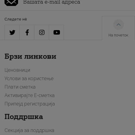
Следете нè
На почеток
Брзи линкови
Ценовници
Услови за користење
Плати сметка
Активирајте Е-сметка
Припејд регистрација
Поддршка
Секција за поддршка