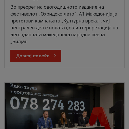
Во пресрет на овогодишното издание на
фестивалот „Охридско лето“, А1 Македонија ја
претстави кампањата „Културна врска“, чиј
централен дел е новата џез-интерпретација на
легендарната македонска народна песна
„Билјан
Дознај повеќе