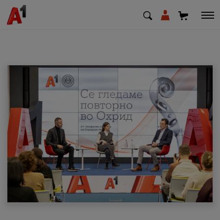
МК
EN
SQ
Приватни
Деловни
Поддршка
Надополни кредит
Плати сметка