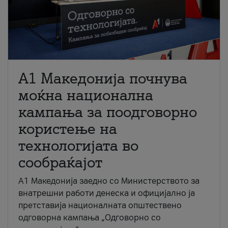
A1 Македонија почнува
моќна национална
кампања за поодговорно
користење на
технологијата во
сообраќајот
A1 Македонија заедно со Министерството за
внатрешни работи денеска и официјално ја
претставија националната општествено
одговорна кампања „Одговорно со