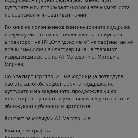
поддршка, A1 ја унапредува достапноста до
културата и ги поврзува технологијата и уметноста
на современ и иновативен начин.
Во знак на признание за континуираната поддршка
и зајакнувањето на фестивалските иницијативи,
директорот на НУ „Охридско лето“ на овој настан му
врачи симболична благодарница на главниот
извршен директор на A1 Македонија, Методија
Мирчев.
Со ова партнерство, A1 Македонија ја потврдува
својата заложба за долгорочна поддршка на
културата и на заедницата, продолжувајќи да
инвестира во уникатни уметнички искуства што ги
зближуваат публиката и артистите.
Контакт за медиуми А1 Македонија:
Емилија Зографска