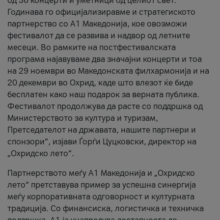
од 36 концерти и уметници од целиот свет.
Годинава го официјализиравме и стратегиското
партнерство со А1 Македонија, кое овозможи
фестивалот да се развива и надвор од летните
месеци. Во рамките на постфестивалската
програма најавуваме два значајни концерти и тоа
на 29 ноември во Македонската филхармонија и на
20 декември во Охрид, каде што влезот ќе биде
бесплатен како наш подарок за верната публика.
Фестивалот продолжува да расте со поддршка од
Министерството за култура и туризам,
Претседателот на државата, нашите партнери и
спонзори“, изјави Ѓорѓи Цуцковски, директор на
„Охридско лето“.
Партнерството меѓу A1 Македонија и „Охридско
лето“ претставува пример за успешна синергија
меѓу корпоративната одговорност и културната
традиција. Со финансиска, логистичка и техничка