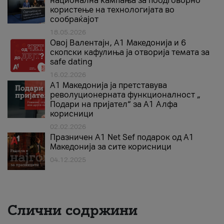
национална кампања за поодговорно
користење на технологијата во
сообраќајот
18.05.2026
Овој Валентајн, A1 Македонија и 6
скопски кафулиња ја отворија темата за
safe dating
16.02.2026
А1 Македонија ја претставува
револуционерната функционалност „
Подари на пријател“ за А1 Алфа
корисници
02.02.2026
Празничен A1 Net Sеf подарок од А1
Македонија за сите корисници
04.12.2025
Слични содржини