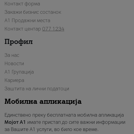
Контакт форма
Закажи бизнис состанок
A1 Продажни места
Контакт центар
077 1234
Профил
За нас
Новости
А1 Групација
Кариера
Заштита на лични податоци
Мобилна апликација
Единствено преку бесплатната мобилна апликација
Мојот A1
имате пристап до сите важни информации
за Вашите A1 услуги, во било кое време.