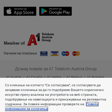
Member of
Начини на плаќање
Дознај повеќе за A1 Telekom Austria Group
A1 Austria
A1 Croatia
A1 Serbia
A1 Belarus
A1 Bulgaria
A1 Slovenia
A1 Digital
Со кликање на копчето "Се согласувам", се согласувате да
зачуваме колачиња за да го подобриме Вашето корисничко
искуство преку анализа на употребата на веб-страната,
подобрување на навигацијата и прикажување на релевантна
содржина. За повеќе информации проверете на
Повеќе
информации за колачиња