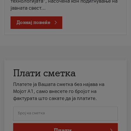
технологијата“, насочена кон подигнување на
јавната свест...
Дознај повеќе
Плати сметка
Платете ја Вашата сметка без најава на
Мојот А1, само внесете го бројот на
фактурата што сакате да ја платите.
Број на сметка
Плати