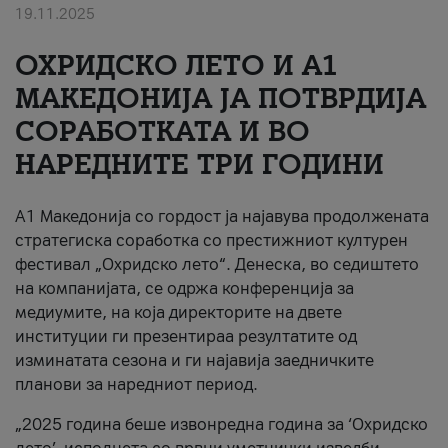
19.11.2025
За нас
ОХРИДСКО ЛЕТО И A1
#ПодобарОнлајн
МАКЕДОНИЈА ЈА ПОТВРДИЈА
СОРАБОТКАТА И ВО
НАРЕДНИТЕ ТРИ ГОДИНИ
A1 Македонија со гордост ја најавува продолжената
стратегиска соработка со престижниот културен
фестивал „Охридско лето“. Денеска, во седиштето
на компанијата, се одржа конференција за
медиумите, на која директорите на двете
институции ги презентираа резултатите од
изминатата сезона и ги најавија заедничките
планови за наредниот период.
„2025 година беше извонредна година за ‘Охридско