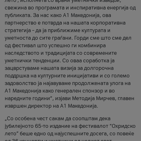
лето’, исполнета со врвни уметнички изведби,
свежина во програмата и инспиративна енергија од
публиката. За нас како A1 Македонија, ова
партнерство е потврда на нашата корпоративна
стратегија – да ја приближиме културата и
уметноста до сите граѓани. Горди сме што сме дел
од фестивал што успешно ги комбинира
наследството и традицијата со современите
уметнички тенденции. Со оваа соработка ја
зацврстуваме нашата визија за долгорочна
поддршка на културните иницијативи и со големо
задоволство ја најавуваме продолжената улога на
A1 Македонија како генерален спонзор и во
наредните години“, изјави Методија Мирчев, главен
извршен директор на A1 Македонија.
„Со особена чест сакам да соопштам дека
јубилејното 65-то издание на фестивалот “Охридско
лето” беше едно од најуспешните досега, со повеќе