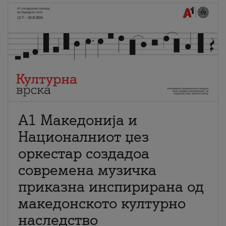
А1 Македонија и
Националниот џез
оркестар создадоа
современа музичка
приказна инспирирана од
македонското културно
наследство