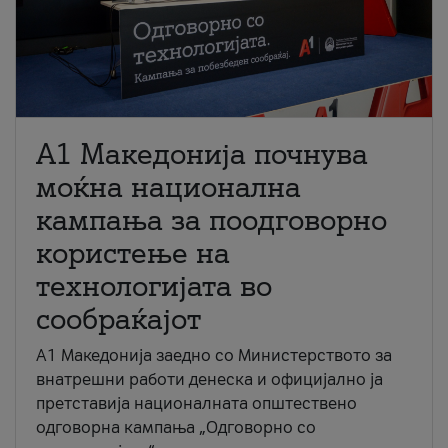
A1 Македонија почнува
моќна национална
кампања за поодговорно
користење на
технологијата во
сообраќајот
A1 Македонија заедно со Министерството за
внатрешни работи денеска и официјално ја
претставија националната општествено
одговорна кампања „Одговорно со