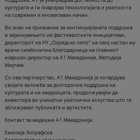
поддршка, A1 ја унапредува достапноста до
културата и ги поврзува технологијата и уметноста
на современ и иновативен начин.
Во знак на признание за континуираната поддршка
и зајакнувањето на фестивалските иницијативи,
директорот на НУ „Охридско лето“ на овој настан му
врачи симболична благодарница на главниот
извршен директор на A1 Македонија, Методија
Мирчев.
Со ова партнерство, A1 Македонија ја потврдува
својата заложба за долгорочна поддршка на
културата и на заедницата, продолжувајќи да
инвестира во уникатни уметнички искуства што ги
зближуваат публиката и артистите.
Контакт за медиуми А1 Македонија:
Емилија Зографска