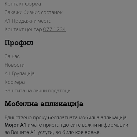
Контакт форма
Закажи бизнис состанок
A1 Продажни места
Контакт центар
077 1234
Профил
За нас
Новости
А1 Групација
Кариера
Заштита на лични податоци
Мобилна апликација
Единствено преку бесплатната мобилна апликација
Мојот A1
имате пристап до сите важни информации
за Вашите A1 услуги, во било кое време.