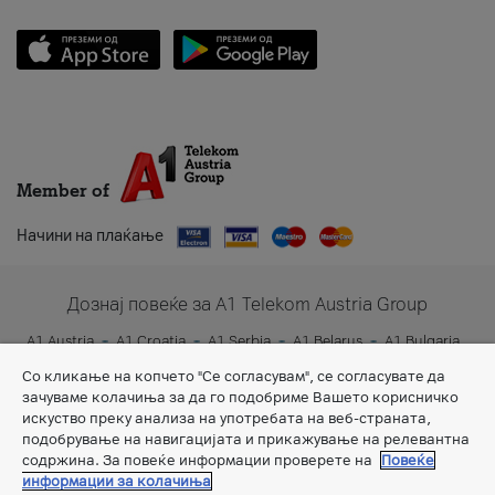
Member of
Начини на плаќање
Дознај повеќе за A1 Telekom Austria Group
A1 Austria
A1 Croatia
A1 Serbia
A1 Belarus
A1 Bulgaria
A1 Slovenia
A1 Digital
Со кликање на копчето "Се согласувам", се согласувате да
зачуваме колачиња за да го подобриме Вашето корисничко
искуство преку анализа на употребата на веб-страната,
подобрување на навигацијата и прикажување на релевантна
содржина. За повеќе информации проверете на
Повеќе
информации за колачиња