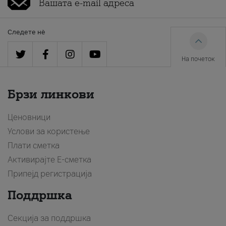
Следете нè
На почеток
Брзи линкови
Ценовници
Услови за користење
Плати сметка
Активирајте Е-сметка
Припејд регистрација
Поддршка
Секција за поддршка