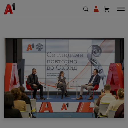
МК
EN
SQ
Приватни
Деловни
Поддршка
Надополни кредит
Плати сметка