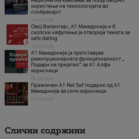
национална кампања за поодговорно
користење на технологијата во
сообраќајот
18.05.2026
Овој Валентајн, A1 Македонија и 6
скопски кафулиња ја отворија темата за
safe dating
16.02.2026
А1 Македонија ја претставува
револуционерната функционалност „
Подари на пријател“ за А1 Алфа
корисници
02.02.2026
Празничен A1 Net Sеf подарок од А1
Македонија за сите корисници
04.12.2025
Слични содржини