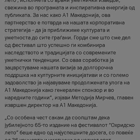
лето’, исполнета со врвни уметнички изведби,
свежина во програмата и инспиративна енергија од
публиката. За нас како A1 Македонија, ова
партнерство е потврда на нашата корпоративна
стратегија – да ја приближиме културата и
уметноста до сите граѓани. Горди сме што сме дел
од фестивал што успешно ги комбинира
наследството и традицијата со современите
уметнички тенденции. Со оваа соработка ја
зацврстуваме нашата визија за долгорочна
поддршка на културните иницијативи и со големо
задоволство ја најавуваме продолжената улога на
A1 Македонија како генерален спонзор и во
наредните години“, изјави Методија Мирчев, главен
извршен директор на A1 Македонија.
„Со особена чест сакам да соопштам дека
јубилејното 65-то издание на фестивалот “Охридско
лето” беше едно од најуспешните досега, со повеќе