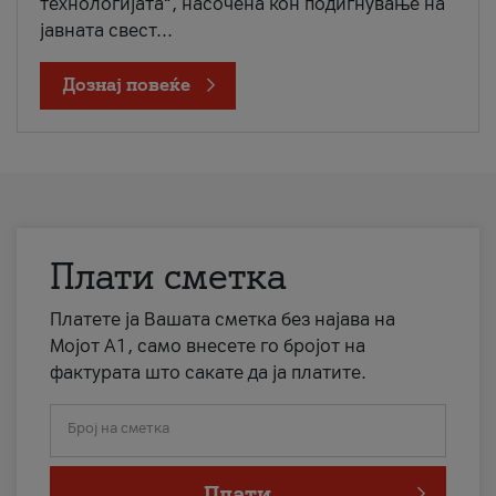
технологијата“, насочена кон подигнување на
јавната свест...
Дознај повеќе
Плати сметка
Платете ја Вашата сметка без најава на
Мојот А1, само внесете го бројот на
фактурата што сакате да ја платите.
Број на сметка
Плати