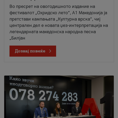
Во пресрет на овогодишното издание на
фестивалот „Охридско лето“, А1 Македонија ја
претстави кампањата „Културна врска“, чиј
централен дел е новата џез-интерпретација на
легендарната македонска народна песна
„Билјан
Дознај повеќе