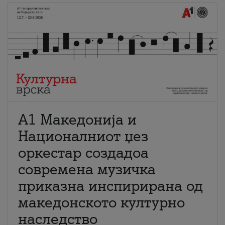
А1 Македонија и
Националниот џез
оркестар создадоа
современа музичка
приказна инспирирана од
македонското културно
наследство