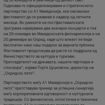
од 36 концерти и уметници од целиот свет.
Годинава го официјализиравме и стратегиското
партнерство со А1 Македонија, кое овозможи
фестивалот да се развива и надвор од летните
месеци. Во рамките на постфестивалската
програма најавуваме два значајни концерти и тоа
на 29 ноември во Македонската филхармонија и на
20 декември во Охрид, каде што влезот ќе биде
бесплатен како наш подарок за верната публика.
Фестивалот продолжува да расте со поддршка од
Министерството за култура и туризам,
Претседателот на државата, нашите партнери и
спонзори“, изјави Ѓорѓи Цуцковски, директор на
„Охридско лето“.
Партнерството меѓу A1 Македонија и „Охридско
лето“ претставува пример за успешна синергија
меѓу корпоративната одговорност и културната
традиција. Со финансиска, логистичка и техничка