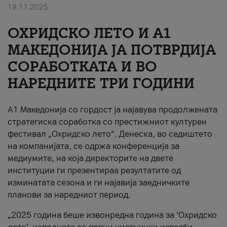
19.11.2025
За нас
ОХРИДСКО ЛЕТО И A1
#ПодобарОнлајн
МАКЕДОНИЈА ЈА ПОТВРДИЈА
СОРАБОТКАТА И ВО
НАРЕДНИТЕ ТРИ ГОДИНИ
A1 Македонија со гордост ја најавува продолжената
стратегиска соработка со престижниот културен
фестивал „Охридско лето“. Денеска, во седиштето
на компанијата, се одржа конференција за
медиумите, на која директорите на двете
институции ги презентираа резултатите од
изминатата сезона и ги најавија заедничките
планови за наредниот период.
„2025 година беше извонредна година за ‘Охридско