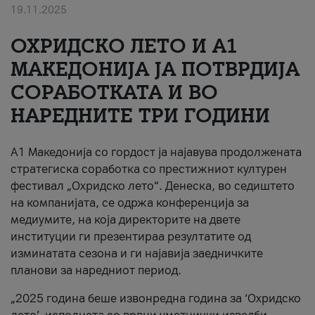
19.11.2025
За нас
ОХРИДСКО ЛЕТО И A1
#ПодобарОнлајн
МАКЕДОНИЈА ЈА ПОТВРДИЈА
СОРАБОТКАТА И ВО
НАРЕДНИТЕ ТРИ ГОДИНИ
A1 Македонија со гордост ја најавува продолжената
стратегиска соработка со престижниот културен
фестивал „Охридско лето“. Денеска, во седиштето
на компанијата, се одржа конференција за
медиумите, на која директорите на двете
институции ги презентираа резултатите од
изминатата сезона и ги најавија заедничките
планови за наредниот период.
„2025 година беше извонредна година за ‘Охридско