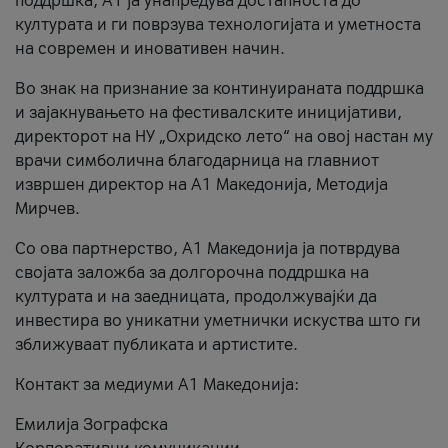
поддршка, A1 ја унапредува достапноста до
културата и ги поврзува технологијата и уметноста
на современ и иновативен начин.
Во знак на признание за континуираната поддршка
и зајакнувањето на фестивалските иницијативи,
директорот на НУ „Охридско лето“ на овој настан му
врачи симболична благодарница на главниот
извршен директор на A1 Македонија, Методија
Мирчев.
Со ова партнерство, A1 Македонија ја потврдува
својата заложба за долгорочна поддршка на
културата и на заедницата, продолжувајќи да
инвестира во уникатни уметнички искуства што ги
зближуваат публиката и артистите.
Контакт за медиуми А1 Македонија:
Емилија Зографска