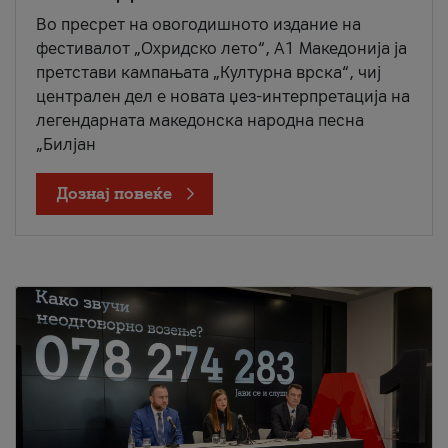
Во пресрет на овогодишното издание на
фестивалот „Охридско лето“, А1 Македонија ја
претстави кампањата „Културна врска“, чиј
централен дел е новата џез-интерпретација на
легендарната македонска народна песна
„Билјан
Дознај повеќе