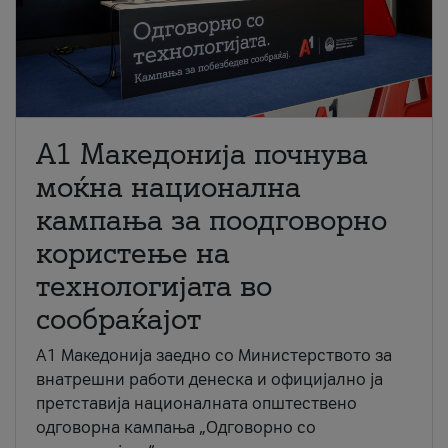
A1 Македонија почнува
моќна национална
кампања за поодговорно
користење на
технологијата во
сообраќајот
A1 Македонија заедно со Министерството за
внатрешни работи денеска и официјално ја
претставија националната општествено
одговорна кампања „Одговорно со