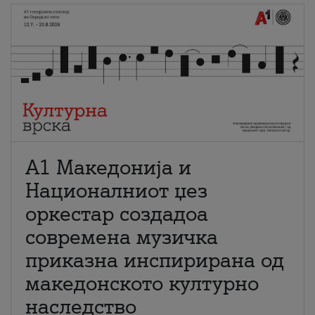
А1 Македонија и
Националниот џез
оркестар создадоа
современа музичка
приказна инспирирана од
македонското културно
наследство