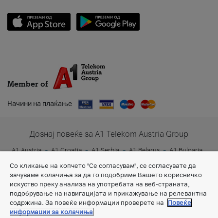
Member of
Начини на плаќање
Дознај повеќе за A1 Telekom Austria Group
A1 Austria
A1 Croatia
A1 Serbia
A1 Belarus
A1 Bulgaria
A1 Slovenia
A1 Digital
Со кликање на копчето "Се согласувам", се согласувате да
зачуваме колачиња за да го подобриме Вашето корисничко
искуство преку анализа на употребата на веб-страната,
подобрување на навигацијата и прикажување на релевантна
содржина. За повеќе информации проверете на
Повеќе
информации за колачиња