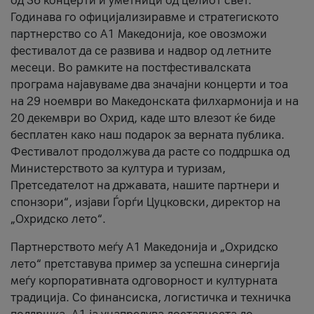
од 36 концерти и уметници од целиот свет.
Годинава го официјализиравме и стратегиското
партнерство со А1 Македонија, кое овозможи
фестивалот да се развива и надвор од летните
месеци. Во рамките на постфестивалската
програма најавуваме два значајни концерти и тоа
на 29 ноември во Македонската филхармонија и на
20 декември во Охрид, каде што влезот ќе биде
бесплатен како наш подарок за верната публика.
Фестивалот продолжува да расте со поддршка од
Министерството за култура и туризам,
Претседателот на државата, нашите партнери и
спонзори“, изјави Ѓорѓи Цуцковски, директор на
„Охридско лето“.
Партнерството меѓу A1 Македонија и „Охридско
лето“ претставува пример за успешна синергија
меѓу корпоративната одговорност и културната
традиција. Со финансиска, логистичка и техничка