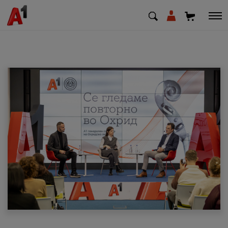
МК
EN
SQ
Приватни
Деловни
Поддршка
Надополни кредит
Плати сметка