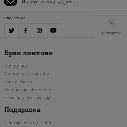
Следете нè
На почеток
Брзи линкови
Ценовници
Услови за користење
Плати сметка
Активирајте Е-сметка
Припејд регистрација
Поддршка
Секција за поддршка