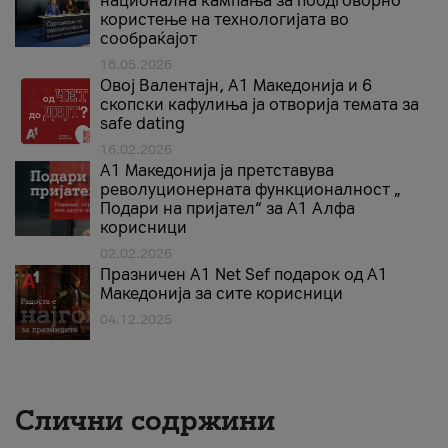
национална кампања за поодговорно
користење на технологијата во
сообраќајот
18.05.2026
Овој Валентајн, A1 Македонија и 6
скопски кафулиња ја отворија темата за
safe dating
16.02.2026
А1 Македонија ја претставува
револуционерната функционалност „
Подари на пријател“ за А1 Алфа
корисници
02.02.2026
Празничен A1 Net Sеf подарок од А1
Македонија за сите корисници
04.12.2025
Слични содржини