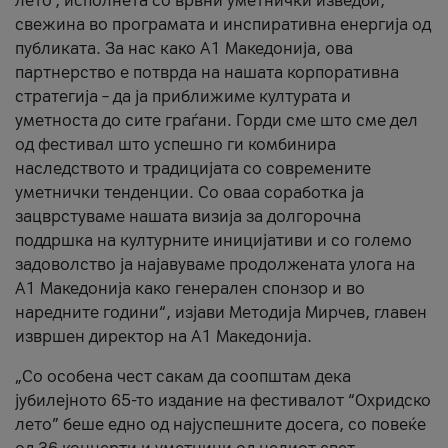
лето’, исполнета со врвни уметнички изведби,
свежина во програмата и инспиративна енергија од
публиката. За нас како A1 Македонија, ова
партнерство е потврда на нашата корпоративна
стратегија – да ја приближиме културата и
уметноста до сите граѓани. Горди сме што сме дел
од фестивал што успешно ги комбинира
наследството и традицијата со современите
уметнички тенденции. Со оваа соработка ја
зацврстуваме нашата визија за долгорочна
поддршка на културните иницијативи и со големо
задоволство ја најавуваме продолжената улога на
A1 Македонија како генерален спонзор и во
наредните години“, изјави Методија Мирчев, главен
извршен директор на A1 Македонија.
„Со особена чест сакам да соопштам дека
јубилејното 65-то издание на фестивалот “Охридско
лето” беше едно од најуспешните досега, со повеќе