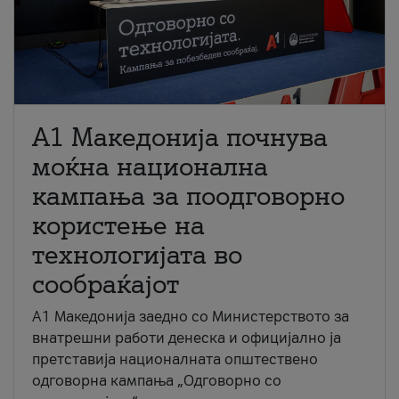
A1 Македонија почнува
моќна национална
кампања за поодговорно
користење на
технологијата во
сообраќајот
A1 Македонија заедно со Министерството за
внатрешни работи денеска и официјално ја
претставија националната општествено
одговорна кампања „Одговорно со