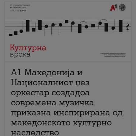
А1 Македонија и
Националниот џез
оркестар создадоа
современа музичка
приказна инспирирана од
македонското културно
наследство