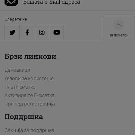
Следете нè
На почеток
Брзи линкови
Ценовници
Услови за користење
Плати сметка
Активирајте Е-сметка
Припејд регистрација
Поддршка
Секција за поддршка