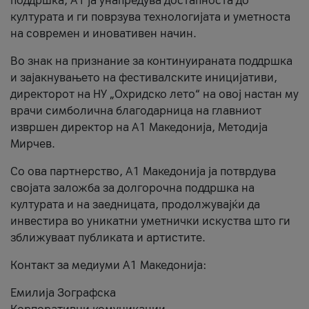
поддршка, A1 ја унапредува достапноста до
културата и ги поврзува технологијата и уметноста
на современ и иновативен начин.
Во знак на признание за континуираната поддршка
и зајакнувањето на фестивалските иницијативи,
директорот на НУ „Охридско лето“ на овој настан му
врачи симболична благодарница на главниот
извршен директор на A1 Македонија, Методија
Мирчев.
Со ова партнерство, A1 Македонија ја потврдува
својата заложба за долгорочна поддршка на
културата и на заедницата, продолжувајќи да
инвестира во уникатни уметнички искуства што ги
зближуваат публиката и артистите.
Контакт за медиуми А1 Македонија:
Емилија Зографска