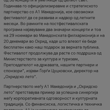
од 36 концерти и уметници од целиот свет.
Годинава го официјализиравме и стратегиското
партнерство со А1 Македонија, кое овозможи
фестивалот да се развива и надвор од летните
месеци. Во рамките на постфестивалската
програма најавуваме два значајни концерти и тоа
на 29 ноември во Македонската филхармонија и на
20 декември во Охрид, каде што влезот ќе биде
бесплатен како наш подарок за верната публика.
Фестивалот продолжува да расте со поддршка од
Министерството за култура и туризам,
Претседателот на државата, нашите партнери и
спонзори“, изјави Ѓорѓи Цуцковски, директор на
„Охридско лето“.
Партнерството меѓу A1 Македонија и „Охридско
лето“ претставува пример за успешна синергија
меѓу корпоративната одговорност и културната
традиција. Со финансиска, логистичка и техничка