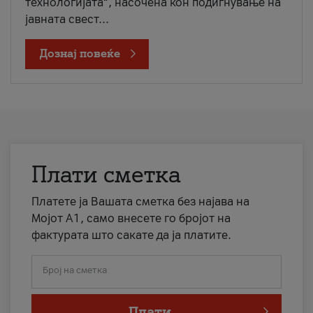
технологијата“, насочена кон подигнување на
јавната свест...
Дознај повеќе
Плати сметка
Платете ја Вашата сметка без најава на
Мојот А1, само внесете го бројот на
фактурата што сакате да ја платите.
Број на сметка
Плати