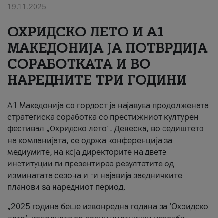
19.11.2025
За нас
ОХРИДСКО ЛЕТО И A1
#ПодобарОнлајн
МАКЕДОНИЈА ЈА ПОТВРДИЈА
СОРАБОТКАТА И ВО
НАРЕДНИТЕ ТРИ ГОДИНИ
A1 Македонија со гордост ја најавува продолжената
стратегиска соработка со престижниот културен
фестивал „Охридско лето“. Денеска, во седиштето
на компанијата, се одржа конференција за
медиумите, на која директорите на двете
институции ги презентираа резултатите од
изминатата сезона и ги најавија заедничките
планови за наредниот период.
„2025 година беше извонредна година за ‘Охридско