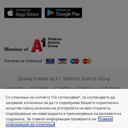
Member of
Начини на плаќање
Дознај повеќе за A1 Telekom Austria Group
A1 Austria
A1 Croatia
A1 Serbia
A1 Belarus
A1 Bulgaria
A1 Slovenia
A1 Digital
Со кликање на копчето "Се согласувам", се согласувате да
зачуваме колачиња за да го подобриме Вашето корисничко
искуство преку анализа на употребата на веб-страната,
подобрување на навигацијата и прикажување на релевантна
содржина. За повеќе информации проверете на
Повеќе
информации за колачиња