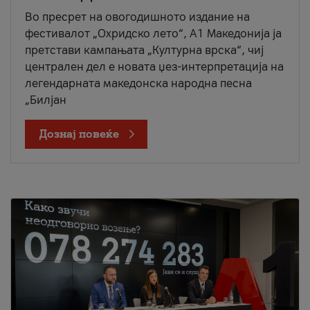
Во пресрет на овогодишното издание на
фестивалот „Охридско лето“, А1 Македонија ја
претстави кампањата „Културна врска“, чиј
централен дел е новата џез-интерпретација на
легендарната македонска народна песна
„Билјан
Дознај повеќе