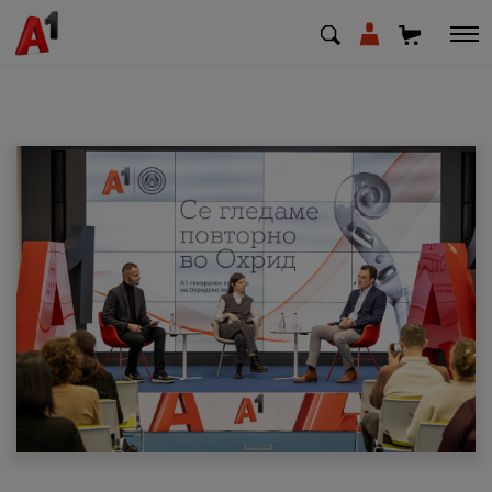
МК
EN
SQ
Приватни
Деловни
Поддршка
Надополни кредит
Плати сметка