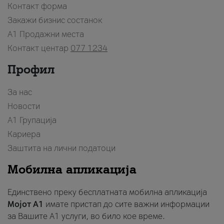
Контакт форма
Закажи бизнис состанок
A1 Продажни места
Контакт центар
077 1234
Профил
За нас
Новости
А1 Групација
Кариера
Заштита на лични податоци
Мобилна апликација
Единствено преку бесплатната мобилна апликација
Мојот A1
имате пристап до сите важни информации
за Вашите A1 услуги, во било кое време.