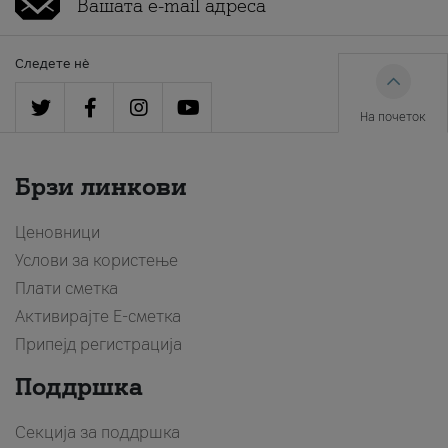
Следете нè
На почеток
Брзи линкови
Ценовници
Услови за користење
Плати сметка
Активирајте Е-сметка
Припејд регистрација
Поддршка
Секција за поддршка