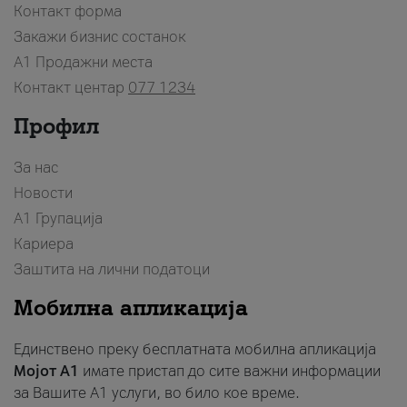
Контакт форма
Закажи бизнис состанок
A1 Продажни места
Контакт центар
077 1234
Профил
За нас
Новости
А1 Групација
Кариера
Заштита на лични податоци
Мобилна апликација
Единствено преку бесплатната мобилна апликација
Мојот A1
имате пристап до сите важни информации
за Вашите A1 услуги, во било кое време.