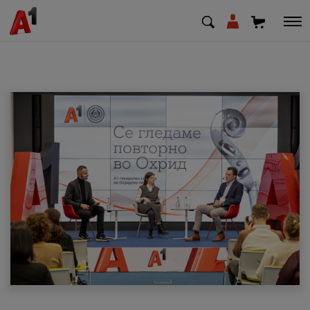
МК
EN
SQ
Приватни
Деловни
Поддршка
Надополни кредит
Плати сметка