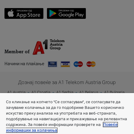
Member of
Начини на плаќање
Дознај повеќе за A1 Telekom Austria Group
A1 Austria
A1 Croatia
A1 Serbia
A1 Belarus
A1 Bulgaria
A1 Slovenia
A1 Digital
Со кликање на копчето "Се согласувам", се согласувате да
зачуваме колачиња за да го подобриме Вашето корисничко
искуство преку анализа на употребата на веб-страната,
подобрување на навигацијата и прикажување на релевантна
содржина. За повеќе информации проверете на
Повеќе
информации за колачиња