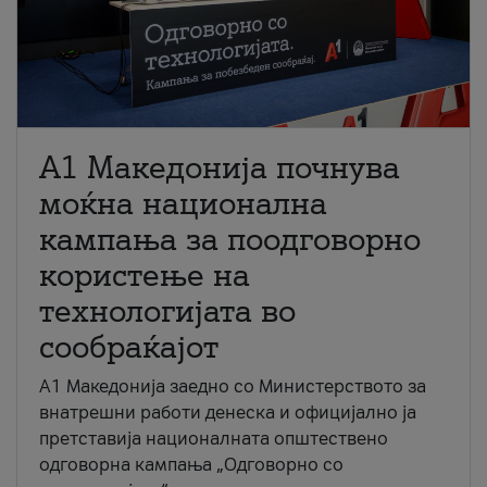
A1 Македонија почнува
моќна национална
кампања за поодговорно
користење на
технологијата во
сообраќајот
A1 Македонија заедно со Министерството за
внатрешни работи денеска и официјално ја
претставија националната општествено
одговорна кампања „Одговорно со