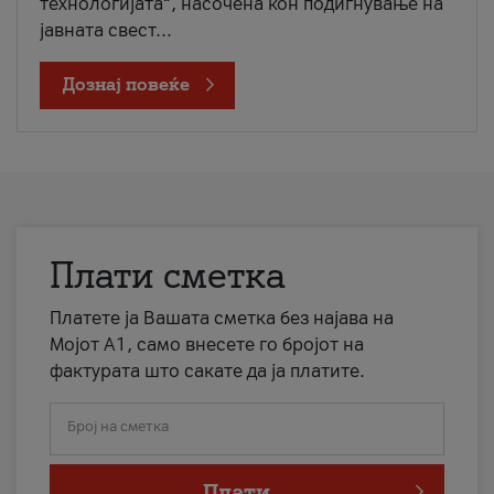
технологијата“, насочена кон подигнување на
јавната свест...
Дознај повеќе
Плати сметка
Платете ја Вашата сметка без најава на
Мојот А1, само внесете го бројот на
фактурата што сакате да ја платите.
Број на сметка
Плати