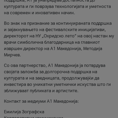
поддршка, A1 ја унапредува достапноста до
културата и ги поврзува технологијата и уметноста
на современ и иновативен начин.
Во знак на признание за континуираната поддршка
и зајакнувањето на фестивалските иницијативи,
директорот на НУ „Охридско лето“ на овој настан му
врачи симболична благодарница на главниот
извршен директор на A1 Македонија, Методија
Мирчев.
Со ова партнерство, A1 Македонија ја потврдува
својата заложба за долгорочна поддршка на
културата и на заедницата, продолжувајќи да
инвестира во уникатни уметнички искуства што ги
зближуваат публиката и артистите.
Контакт за медиуми А1 Македонија:
Емилија Зографска