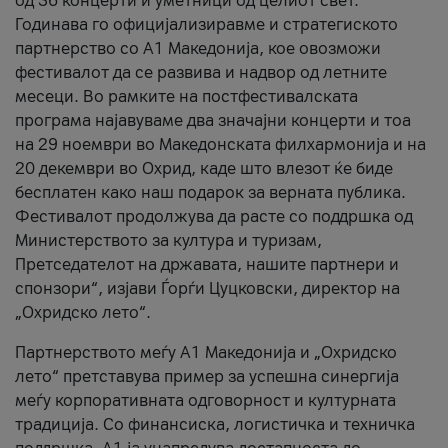
од 36 концерти и уметници од целиот свет.
Годинава го официјализиравме и стратегиското
партнерство со А1 Македонија, кое овозможи
фестивалот да се развива и надвор од летните
месеци. Во рамките на постфестивалската
програма најавуваме два значајни концерти и тоа
на 29 ноември во Македонската филхармонија и на
20 декември во Охрид, каде што влезот ќе биде
бесплатен како наш подарок за верната публика.
Фестивалот продолжува да расте со поддршка од
Министерството за култура и туризам,
Претседателот на државата, нашите партнери и
спонзори“, изјави Ѓорѓи Цуцковски, директор на
„Охридско лето“.
Партнерството меѓу A1 Македонија и „Охридско
лето“ претставува пример за успешна синергија
меѓу корпоративната одговорност и културната
традиција. Со финансиска, логистичка и техничка