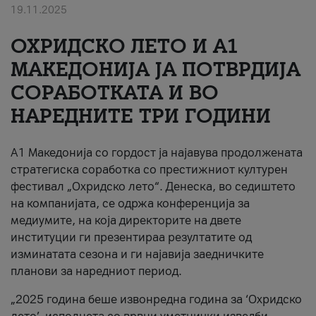
19.11.2025
За нас
ОХРИДСКО ЛЕТО И A1
#ПодобарОнлајн
МАКЕДОНИЈА ЈА ПОТВРДИЈА
СОРАБОТКАТА И ВО
НАРЕДНИТЕ ТРИ ГОДИНИ
A1 Македонија со гордост ја најавува продолжената
стратегиска соработка со престижниот културен
фестивал „Охридско лето“. Денеска, во седиштето
на компанијата, се одржа конференција за
медиумите, на која директорите на двете
институции ги презентираа резултатите од
изминатата сезона и ги најавија заедничките
планови за наредниот период.
„2025 година беше извонредна година за ‘Охридско