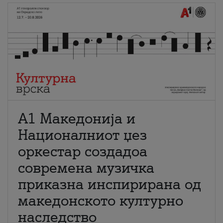
А1 Македонија и
Националниот џез
оркестар создадоа
современа музичка
приказна инспирирана од
македонското културно
наследство