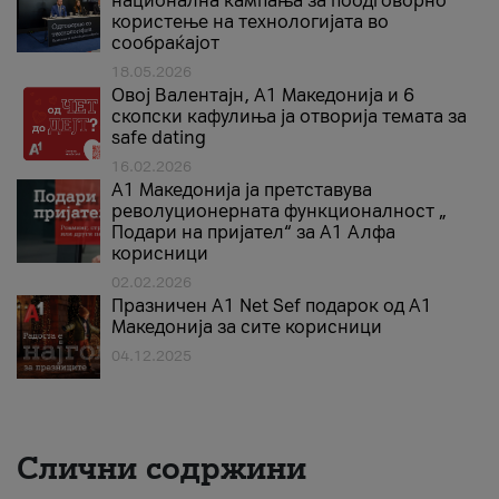
национална кампања за поодговорно
користење на технологијата во
сообраќајот
18.05.2026
Овој Валентајн, A1 Македонија и 6
скопски кафулиња ја отворија темата за
safe dating
16.02.2026
А1 Македонија ја претставува
револуционерната функционалност „
Подари на пријател“ за А1 Алфа
корисници
02.02.2026
Празничен A1 Net Sеf подарок од А1
Македонија за сите корисници
04.12.2025
Слични содржини