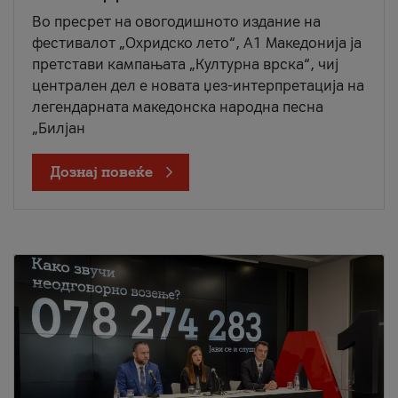
Во пресрет на овогодишното издание на
фестивалот „Охридско лето“, А1 Македонија ја
претстави кампањата „Културна врска“, чиј
централен дел е новата џез-интерпретација на
легендарната македонска народна песна
„Билјан
Дознај повеќе