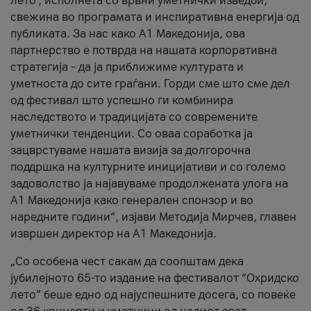
лето’, исполнета со врвни уметнички изведби,
свежина во програмата и инспиративна енергија од
публиката. За нас како A1 Македонија, ова
партнерство е потврда на нашата корпоративна
стратегија – да ја приближиме културата и
уметноста до сите граѓани. Горди сме што сме дел
од фестивал што успешно ги комбинира
наследството и традицијата со современите
уметнички тенденции. Со оваа соработка ја
зацврстуваме нашата визија за долгорочна
поддршка на културните иницијативи и со големо
задоволство ја најавуваме продолжената улога на
A1 Македонија како генерален спонзор и во
наредните години“, изјави Методија Мирчев, главен
извршен директор на A1 Македонија.
„Со особена чест сакам да соопштам дека
јубилејното 65-то издание на фестивалот “Охридско
лето” беше едно од најуспешните досега, со повеќе