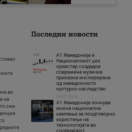
Последни новости
А1 Македонија и
естивал
Националниот џез
оркестар создадоа
современа музичка
ичките
приказна инспирирана
од македонското
културно наследство
ина во
03.07.2026
а на
A1 Македонија почнува
што сме
моќна национална
денции.
кампања за поодговорно
користење на
со
технологијата во
аредните
сообраќајот