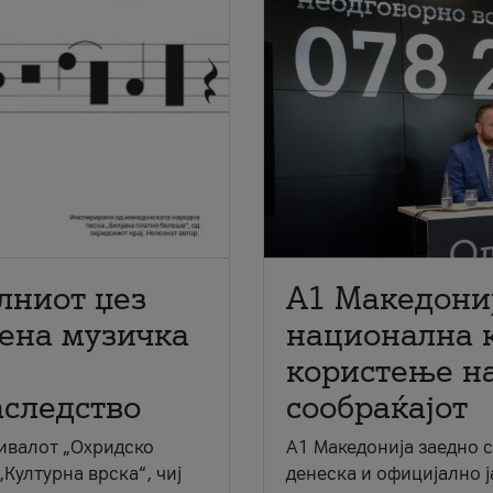
лниот џез
A1 Македони
мена музичка
национална 
користење на
аследство
сообраќајот
ивалот „Охридско
A1 Македонија заедно 
„Културна врска“, чиј
денеска и официјално 