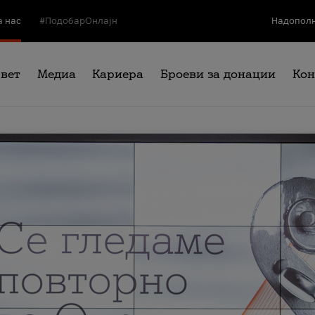
а нас
#ПодобарОнлајн
Надополн
свет
Медиа
Кариера
Броеви за донации
Кон