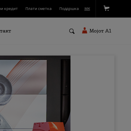
и кредит
Плати сметка
Поддршка
МК
такт
Мојот A1