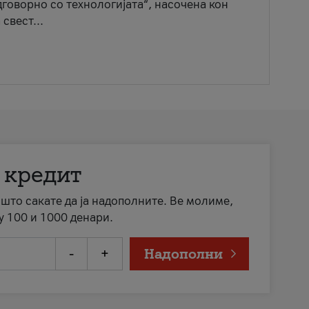
говорно со технологијата“, насочена кон
свест...
 кредит
а што сакате да ја надополните. Ве молиме,
у 100 и 1000 денари.
-
+
Надополни