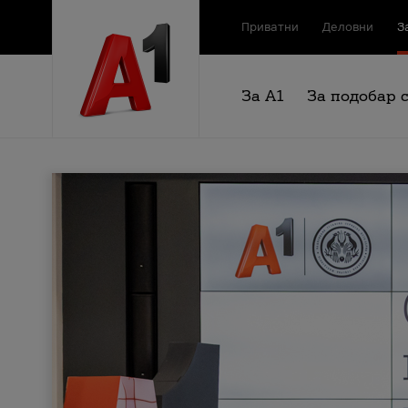
Приватни
Деловни
З
За А1
За подобар 