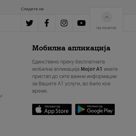
Следете нè
На почеток
Мобилна апликација
Единствено преку бесплатната
мобилна апликација
Мојот A1
имате
пристап до сите важни информации
за Вашите A1 услуги, во било кое
време.
и