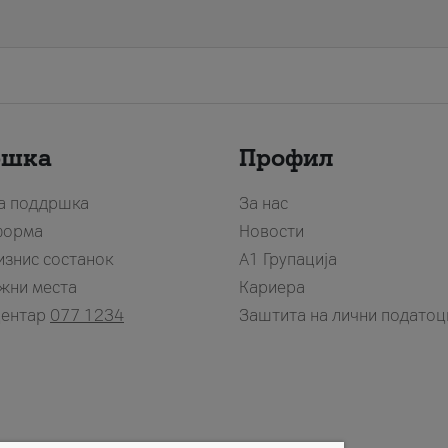
ршка
Профил
за поддршка
За нас
форма
Новости
изнис состанок
А1 Групација
жни места
Кариера
центар
077 1234
Заштита на лични податоц