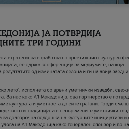
ЕДОНИЈА ЈА ПОТВРДИЈА
ДНИТЕ ТРИ ГОДИНИ
ната стратегиска соработка со престижниот културен ф
анијата, се одржа конференција за медиумите, на која
 резултатите од изминатата сезона и ги најавија заедн
ко лето’, исполнета со врвни уметнички изведби, свеж
а. За нас како A1 Македонија, ова партнерство е потврд
име културата и уметноста до сите граѓани. Горди сме 
ледството и традицијата со современите уметнички тен
а за долгорочна поддршка на културните иницијативи и 
 улога на A1 Македонија како генерален спонзор и во н