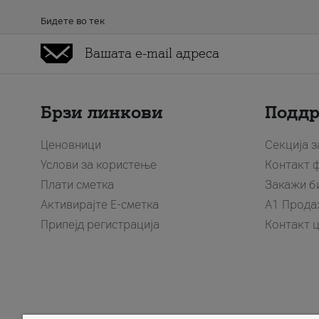
Бидете во тек
Брзи линкови
Подд
Ценовници
Секција 
Услови за користење
Контакт 
Плати сметка
Закажи б
Активирајте Е-сметка
A1 Прода
Припејд регистрација
Контакт 