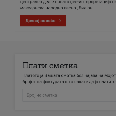
централен дел е новата џез-интерпретација н
македонска народна песна „Билјан
Дознај повеќе
Плати сметка
Платете ја Вашата сметка без најава на Мојот
бројот на фактурата што сакате да ја платите
Број на сметка