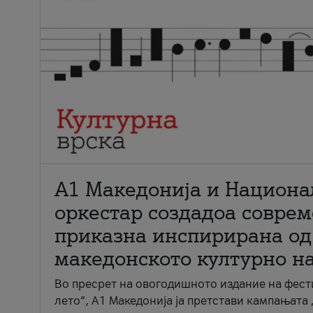
А1 Македонија и Национа
оркестар создадоа совре
приказна инспирирана од
македонското културно н
Во пресрет на овогодишното издание на фест
лето“, А1 Македонија ја претстави кампањата 