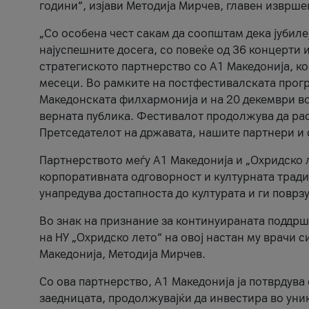
години“, изјави Методија Мирчев, главен изврше
„Со особена чест сакам да соопштам дека јубиле
најуспешните досега, со повеќе од 36 концерти 
стратегиското партнерство со А1 Македонија, к
месеци. Во рамките на постфестивалската прогр
Македонската филхармонија и на 20 декември во
верната публика. Фестивалот продолжува да рас
Претседателот на државата, нашите партнери и с
Партнерството меѓу A1 Македонија и „Охридско 
корпоративната одговорност и културната традиц
унапредува достапноста до културата и ги поврз
Во знак на признание за континуираната поддрш
на НУ „Охридско лето“ на овој настан му врачи
Македонија, Методија Мирчев.
Со ова партнерство, A1 Македонија ја потврдува
заедницата, продолжувајќи да инвестира во уни