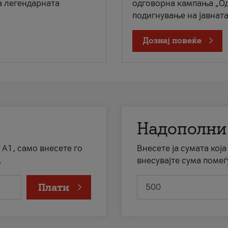
а легендарната
одговорна кампања „Од
подигнување на јавната 
Дознај повеќе
Надополни
 А1, само внесете го
Внесете ја сумата кој
.
внесувајте сума помеѓ
Плати