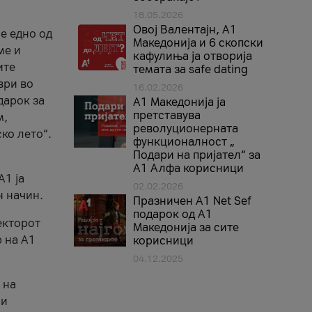
18.05.2026
Овој Валентајн, A1
е едно од
Македонија и 6 скопски
ме и
кафулиња ја отворија
ите
темата за safe dating
ври во
16.02.2026
дарок за
А1 Македонија ја
претставува
м,
револуционерната
ко лето“.
функционалност „
Подари на пријател“ за
А1 Алфа корисници
A1 ја
02.02.2026
н начин.
Празничен A1 Net Sеf
подарок од А1
екторот
Македонија за сите
 на A1
корисници
04.12.2025
 на
 и