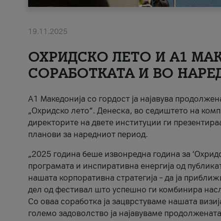
19.11.2025
ОХРИДСКО ЛЕТО И A1 МАК
СОРАБОТКАТА И ВО НАРЕ
A1 Македонија со гордост ја најавува продолже
„Охридско лето“. Денеска, во седиштето на комп
директорите на двете институции ги презентираа
планови за наредниот период.
„2025 година беше извонредна година за ‘Охридс
програмата и инспиративна енергија од публикат
нашата корпоративна стратегија – да ја приближ
дел од фестивал што успешно ги комбинира нас
Со оваа соработка ја зацврстуваме нашата визиј
големо задоволство ја најавуваме продолжената