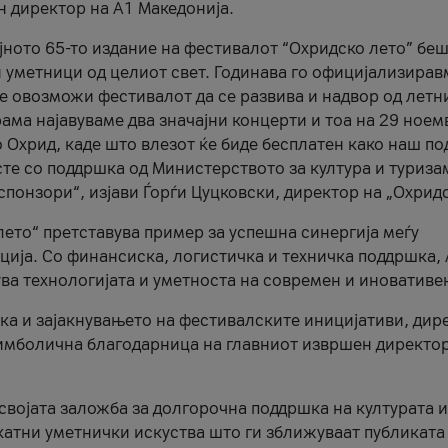
н директор на A1 Македонија.
јното 65-то издание на фестивалот “Охридско лето” беш
и уметници од целиот свет. Годинава го официјализирав
ое овозможи фестивалот да се развива и надвор од летн
ама најавуваме два значајни концерти и тоа на 29 ноем
 Охрид, каде што влезот ќе биде бесплатен како наш по
те со поддршка од Министерството за култура и туриза
понзори“, изјави Ѓорѓи Цуцковски, директор на „Охридс
лето“ претставува пример за успешна синергија меѓу
ија. Со финансиска, логистичка и техничка поддршка, 
ува технологијата и уметноста на современ и иновативе
ка и зајакнувањето на фестивалските иницијативи, дир
 симболична благодарница на главниот извршен директор
 својата заложба за долгорочна поддршка на културата и
катни уметнички искуства што ги зближуваат публиката