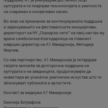
поддршка, A1 ја унапредува достапноста до
културата и ги поврзува технологијата и уметноста
на современ и иновативен начин.
Во знак на признание за континуираната поддршка
и зајакнувањето на фестивалските иницијативи,
директорот на НУ „Охридско лето“ на овој настан му
врачи симболична благодарница на главниот
извршен директор на A1 Македонија, Методија
Мирчев.
Со ова партнерство, A1 Македонија ја потврдува
својата заложба за долгорочна поддршка на
културата и на заедницата, продолжувајќи да
инвестира во уникатни уметнички искуства што ги
зближуваат публиката и артистите.
Контакт за медиуми А1 Македонија:
Емилија Зографска