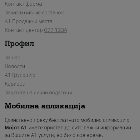
Контакт форма
Закажи бизнис состанок
A1 Продажни места
Контакт центар
077 1234
Профил
За нас
Новости
А1 Групација
Кариера
Заштита на лични податоци
Мобилна апликација
Единствено преку бесплатната мобилна апликација
Мојот A1
имате пристап до сите важни информации
за Вашите A1 услуги, во било кое време.