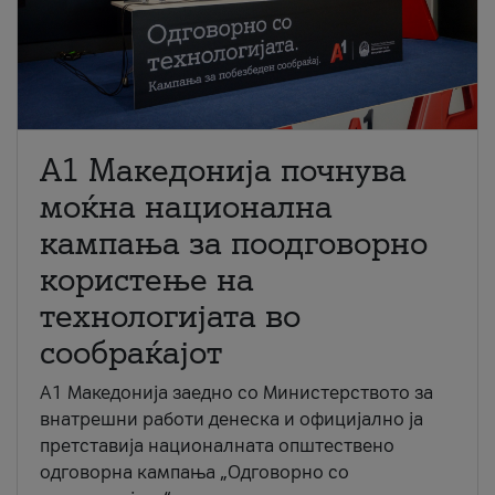
A1 Македонија почнува
моќна национална
кампања за поодговорно
користење на
технологијата во
сообраќајот
A1 Македонија заедно со Министерството за
внатрешни работи денеска и официјално ја
претставија националната општествено
одговорна кампања „Одговорно со