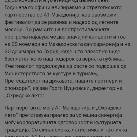
од 36 концерти и уметници од целиот свет.
Годинава го официјализиравме и стратегиското
партнерство со А1 Македонија, кое овозможи
фестивалот да се развива и надвор од летните
месеци. Во рамките на постфестивалската
програма најавуваме два значајни концерти и тоа
на 29 ноември во Македонската филхармонија и на
20 декември во Охрид, каде што влезот ќе биде
бесплатен како наш подарок за верната публика.
Фестивалот продолжува да расте со поддршка од
Министерството за култура и туризам,
Претседателот на државата, нашите партнери и
спонзори“, изјави Ѓорѓи Цуцковски, директор на
„Охридско лето“.
Партнерството меѓу A1 Македонија и „Охридско
лето“ претставува пример за успешна синергија
меѓу корпоративната одговорност и културната
традиција. Со финансиска, логистичка и техничка