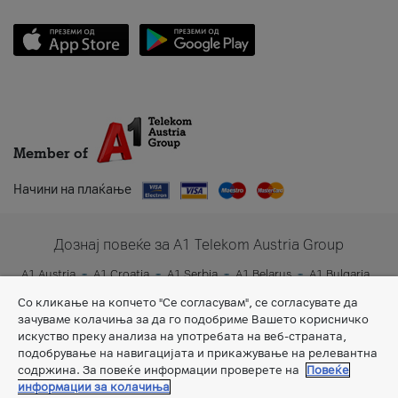
Member of
Начини на плаќање
Дознај повеќе за A1 Telekom Austria Group
A1 Austria
A1 Croatia
A1 Serbia
A1 Belarus
A1 Bulgaria
A1 Slovenia
A1 Digital
Со кликање на копчето "Се согласувам", се согласувате да
зачуваме колачиња за да го подобриме Вашето корисничко
искуство преку анализа на употребата на веб-страната,
подобрување на навигацијата и прикажување на релевантна
содржина. За повеќе информации проверете на
Повеќе
информации за колачиња