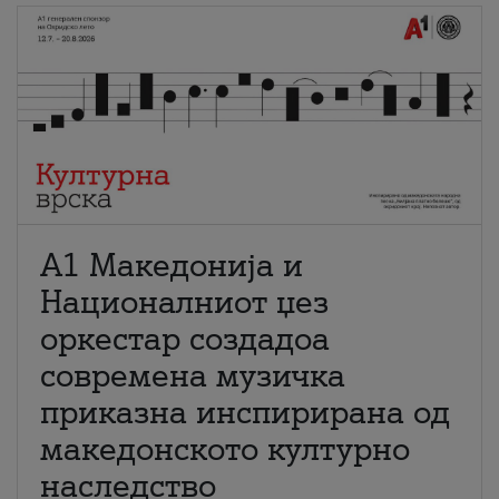
А1 Македонија и
Националниот џез
оркестар создадоа
современа музичка
приказна инспирирана од
македонското културно
наследство