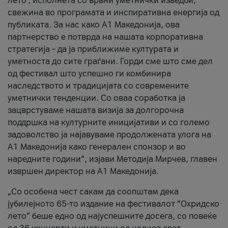
лето’, исполнета со врвни уметнички изведби,
свежина во програмата и инспиративна енергија од
публиката. За нас како A1 Македонија, ова
партнерство е потврда на нашата корпоративна
стратегија – да ја приближиме културата и
уметноста до сите граѓани. Горди сме што сме дел
од фестивал што успешно ги комбинира
наследството и традицијата со современите
уметнички тенденции. Со оваа соработка ја
зацврстуваме нашата визија за долгорочна
поддршка на културните иницијативи и со големо
задоволство ја најавуваме продолжената улога на
A1 Македонија како генерален спонзор и во
наредните години“, изјави Методија Мирчев, главен
извршен директор на A1 Македонија.
„Со особена чест сакам да соопштам дека
јубилејното 65-то издание на фестивалот “Охридско
лето” беше едно од најуспешните досега, со повеќе