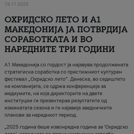
19.11.2025
За нас
ОХРИДСКО ЛЕТО И A1
#ПодобарОнлајн
МАКЕДОНИЈА ЈА ПОТВРДИЈА
СОРАБОТКАТА И ВО
НАРЕДНИТЕ ТРИ ГОДИНИ
A1 Македонија со гордост ја најавува продолжената
стратегиска соработка со престижниот културен
фестивал „Охридско лето“. Денеска, во седиштето
на компанијата, се одржа конференција за
медиумите, на која директорите на двете
институции ги презентираа резултатите од
изминатата сезона и ги најавија заедничките
планови за наредниот период.
„2025 година беше извонредна година за ‘Охридско