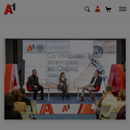
МК
EN
SQ
Приватни
Деловни
Поддршка
Надополни кредит
Плати сметка