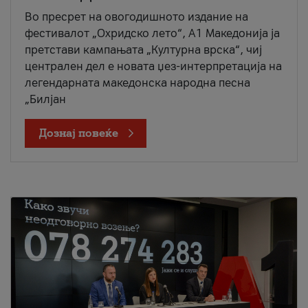
Во пресрет на овогодишното издание на
фестивалот „Охридско лето“, А1 Македонија ја
претстави кампањата „Културна врска“, чиј
централен дел е новата џез-интерпретација на
легендарната македонска народна песна
„Билјан
Дознај повеќе