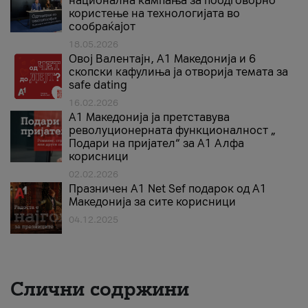
национална кампања за поодговорно
користење на технологијата во
сообраќајот
18.05.2026
Овој Валентајн, A1 Македонија и 6
скопски кафулиња ја отворија темата за
safe dating
16.02.2026
А1 Македонија ја претставува
револуционерната функционалност „
Подари на пријател“ за А1 Алфа
корисници
02.02.2026
Празничен A1 Net Sеf подарок од А1
Македонија за сите корисници
04.12.2025
Слични содржини