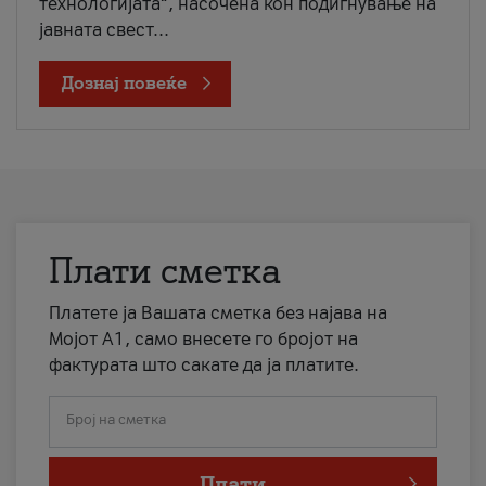
технологијата“, насочена кон подигнување на
јавната свест...
Дознај повеќе
Плати сметка
Платете ја Вашата сметка без најава на
Мојот А1, само внесете го бројот на
фактурата што сакате да ја платите.
Број на сметка
Плати