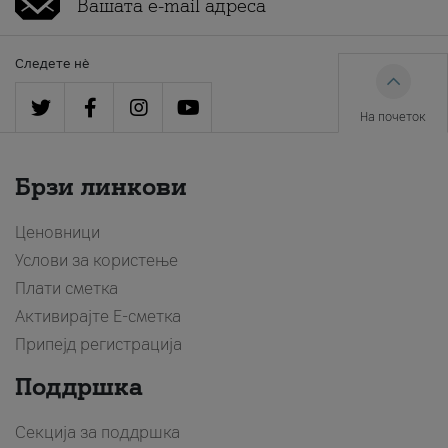
Следете нè
На почеток
Брзи линкови
Ценовници
Услови за користење
Плати сметка
Активирајте Е-сметка
Припејд регистрација
Поддршка
Секција за поддршка