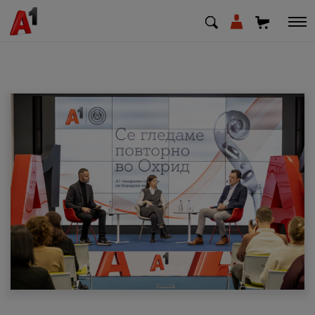
МК
EN
SQ
Приватни
Деловни
Поддршка
Надополни кредит
Плати сметка