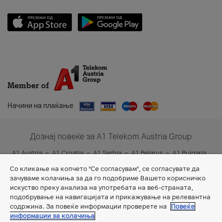
Member of
Начини на плаќање
Дознај повеќе за A1 Telekom Austria Group
A1 Austria
A1 Croatia
A1 Serbia
A1 Belarus
A1 Bulgaria
A1 Slovenia
A1 Digital
Со кликање на копчето "Се согласувам", се согласувате да
зачуваме колачиња за да го подобриме Вашето корисничко
искуство преку анализа на употребата на веб-страната,
подобрување на навигацијата и прикажување на релевантна
содржина. За повеќе информации проверете на
Повеќе
информации за колачиња