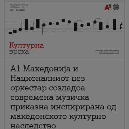
А1 Македонија и
Националниот џез
оркестар создадоа
современа музичка
приказна инспирирана од
македонското културно
наследство