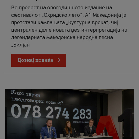
Во пресрет на овогодишното издание на
фестивалот „Охридско лето“, А1 Македонија ја
претстави кампањата „Културна врска“, чиј
централен дел е новата џез-интерпретација на
легендарната македонска народна песна
„Билјан
Дознај повеќе