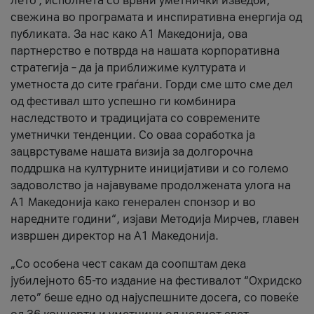
лето’, исполнета со врвни уметнички изведби,
свежина во програмата и инспиративна енергија од
публиката. За нас како A1 Македонија, ова
партнерство е потврда на нашата корпоративна
стратегија – да ја приближиме културата и
уметноста до сите граѓани. Горди сме што сме дел
од фестивал што успешно ги комбинира
наследството и традицијата со современите
уметнички тенденции. Со оваа соработка ја
зацврстуваме нашата визија за долгорочна
поддршка на културните иницијативи и со големо
задоволство ја најавуваме продолжената улога на
A1 Македонија како генерален спонзор и во
наредните години“, изјави Методија Мирчев, главен
извршен директор на A1 Македонија.
„Со особена чест сакам да соопштам дека
јубилејното 65-то издание на фестивалот “Охридско
лето” беше едно од најуспешните досега, со повеќе