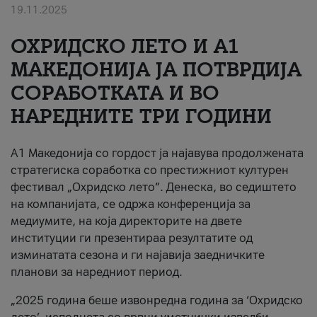
19.11.2025
За нас
ОХРИДСКО ЛЕТО И A1
#ПодобарОнлајн
МАКЕДОНИЈА ЈА ПОТВРДИЈА
СОРАБОТКАТА И ВО
НАРЕДНИТЕ ТРИ ГОДИНИ
A1 Македонија со гордост ја најавува продолжената
стратегиска соработка со престижниот културен
фестивал „Охридско лето“. Денеска, во седиштето
на компанијата, се одржа конференција за
медиумите, на која директорите на двете
институции ги презентираа резултатите од
изминатата сезона и ги најавија заедничките
планови за наредниот период.
„2025 година беше извонредна година за ‘Охридско