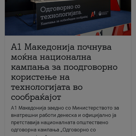
A1 Македонија почнува
моќна национална
кампања за поодговорно
користење на
технологијата во
сообраќајот
A1 Македонија заедно со Министерството за
внатрешни работи денеска и официјално ја
претставија националната општествено
одговорна кампања „Одговорно со