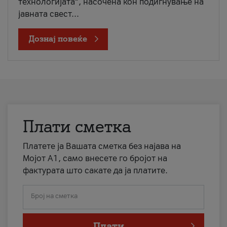
технологијата“, насочена кон подигнување на
јавната свест...
Дознај повеќе
Плати сметка
Платете ја Вашата сметка без најава на
Мојот А1, само внесете го бројот на
фактурата што сакате да ја платите.
Број на сметка
Плати