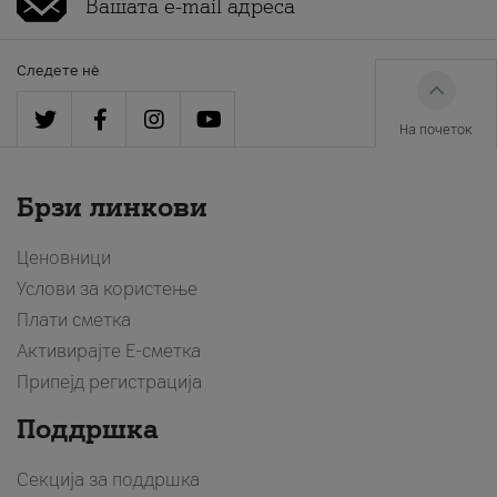
Следете нè
На почеток
Брзи линкови
Ценовници
Услови за користење
Плати сметка
Активирајте Е-сметка
Припејд регистрација
Поддршка
Секција за поддршка