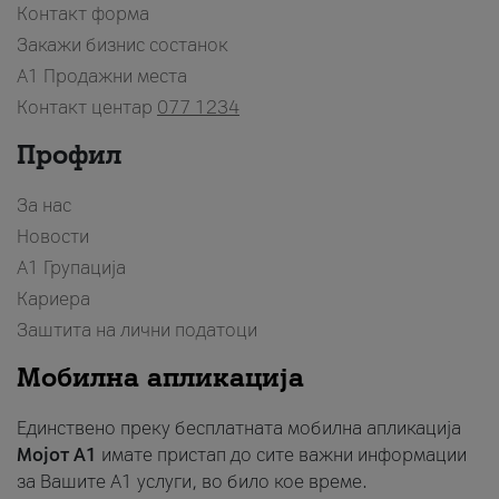
Контакт форма
Закажи бизнис состанок
A1 Продажни места
Контакт центар
077 1234
Профил
За нас
Новости
А1 Групација
Кариера
Заштита на лични податоци
Мобилна апликација
Единствено преку бесплатната мобилна апликација
Мојот A1
имате пристап до сите важни информации
за Вашите A1 услуги, во било кое време.