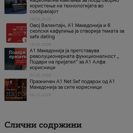
национална кампања за поодговорно
користење на технологијата во
сообраќајот
18.05.2026
Овој Валентајн, A1 Македонија и 6
скопски кафулиња ја отворија темата за
safe dating
16.02.2026
А1 Македонија ја претставува
револуционерната функционалност „
Подари на пријател“ за А1 Алфа
корисници
02.02.2026
Празничен A1 Net Sеf подарок од А1
Македонија за сите корисници
04.12.2025
Слични содржини