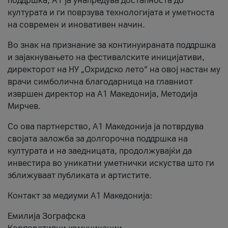
поддршка, A1 ја унапредува достапноста до
културата и ги поврзува технологијата и уметноста
на современ и иновативен начин.
Во знак на признание за континуираната поддршка
и зајакнувањето на фестивалските иницијативи,
директорот на НУ „Охридско лето“ на овој настан му
врачи симболична благодарница на главниот
извршен директор на A1 Македонија, Методија
Мирчев.
Со ова партнерство, A1 Македонија ја потврдува
својата заложба за долгорочна поддршка на
културата и на заедницата, продолжувајќи да
инвестира во уникатни уметнички искуства што ги
зближуваат публиката и артистите.
Контакт за медиуми А1 Македонија:
Емилија Зографска