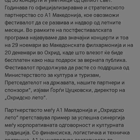
од 36 концерти и уметници од целиот свет.
Годинава го официјализиравме и стратегиското
партнерство со А1 Македонија, кое овозможи
фестивалот да се развива и надвор од летните
месеци. Во рамките на постфестивалската
програма најавуваме два значајни концерти и тоа
на 29 ноември во Македонската филхармонија и на
20 декември во Охрид, каде што влезот ќе биде
бесплатен како наш подарок за верната публика.
Фестивалот продолжува да расте со поддршка од
Министерството за култура и туризам,
Претседателот на државата, нашите партнери и
спонзори“, изјави Ѓорѓи Цуцковски, директор на
„Охридско лето“.
Партнерството меѓу A1 Македонија и „Охридско
лето“ претставува пример за успешна синергија
меѓу корпоративната одговорност и културната
традиција. Со финансиска, логистичка и техничка