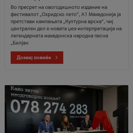
Во пресрет на овогодишното издание на
фестивалот „Охридско лето“, А1 Македонија ја
претстави кампањата „Културна врска“, чиј
централен дел е новата џез-интерпретација на
легендарната македонска народна песна
„Билјан
Дознај повеќе