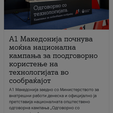
A1 Македонија почнува
моќна национална
кампања за поодговорно
користење на
технологијата во
сообраќајот
A1 Македонија заедно со Министерството за
внатрешни работи денеска и официјално ја
претставија националната општествено
одговорна кампања „Одговорно со