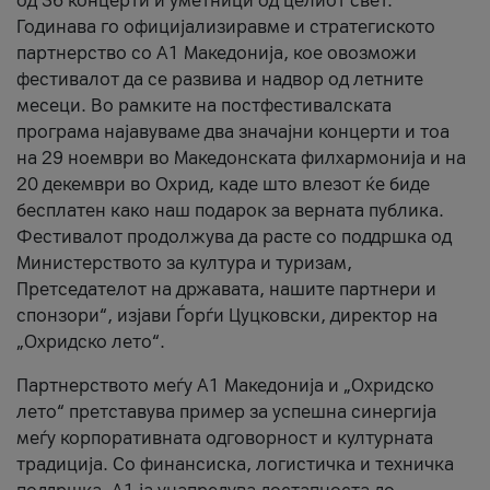
од 36 концерти и уметници од целиот свет.
Годинава го официјализиравме и стратегиското
партнерство со А1 Македонија, кое овозможи
фестивалот да се развива и надвор од летните
месеци. Во рамките на постфестивалската
програма најавуваме два значајни концерти и тоа
на 29 ноември во Македонската филхармонија и на
20 декември во Охрид, каде што влезот ќе биде
бесплатен како наш подарок за верната публика.
Фестивалот продолжува да расте со поддршка од
Министерството за култура и туризам,
Претседателот на државата, нашите партнери и
спонзори“, изјави Ѓорѓи Цуцковски, директор на
„Охридско лето“.
Партнерството меѓу A1 Македонија и „Охридско
лето“ претставува пример за успешна синергија
меѓу корпоративната одговорност и културната
традиција. Со финансиска, логистичка и техничка