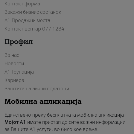
Контакт форма
Закажи бизнис состанок
A1 Продажни места
Контакт центар
077 1234
Профил
За нас
Новости
А1 Групација
Кариера
Заштита на лични податоци
Мобилна апликација
Единствено преку бесплатната мобилна апликација
Мојот A1
имате пристап до сите важни информации
за Вашите A1 услуги, во било кое време.