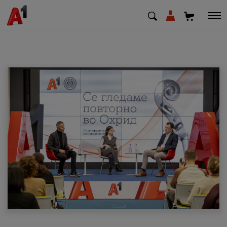
МК
EN
SQ
Приватни
Деловни
Поддршка
Надополни кредит
Плати сметка