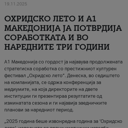
19.11.2025
За нас
ОХРИДСКО ЛЕТО И A1
#ПодобарОнлајн
МАКЕДОНИЈА ЈА ПОТВРДИЈА
СОРАБОТКАТА И ВО
НАРЕДНИТЕ ТРИ ГОДИНИ
A1 Македонија со гордост ја најавува продолжената
стратегиска соработка со престижниот културен
фестивал „Охридско лето“. Денеска, во седиштето
на компанијата, се одржа конференција за
медиумите, на која директорите на двете
институции ги презентираа резултатите од
изминатата сезона и ги најавија заедничките
планови за наредниот период.
„2025 година беше извонредна година за ‘Охридско