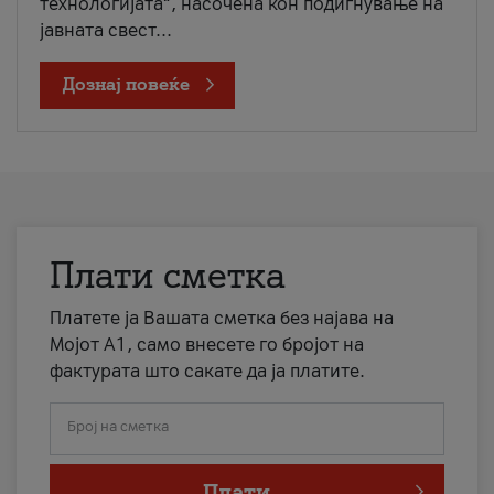
технологијата“, насочена кон подигнување на
јавната свест...
Дознај повеќе
Плати сметка
Платете ја Вашата сметка без најава на
Мојот А1, само внесете го бројот на
фактурата што сакате да ја платите.
Број на сметка
Плати