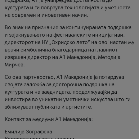
поддршка, A1 ја унапредува достапноста до
културата и ги поврзува технологијата и уметноста
на современ и иновативен начин.
Во знак на признание за континуираната поддршка
и зајакнувањето на фестивалските иницијативи,
директорот на НУ „Охридско лето“ на овој настан му
врачи симболична благодарница на главниот
извршен директор на A1 Македонија, Методија
Мирчев.
Со ова партнерство, A1 Македонија ја потврдува
својата заложба за долгорочна поддршка на
културата и на заедницата, продолжувајќи да
инвестира во уникатни уметнички искуства што ги
зближуваат публиката и артистите.
Контакт за медиуми А1 Македонија:
Емилија Зографска