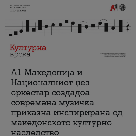
А1 Македонија и
Националниот џез
оркестар создадоа
современа музичка
приказна инспирирана од
македонското културно
наследство