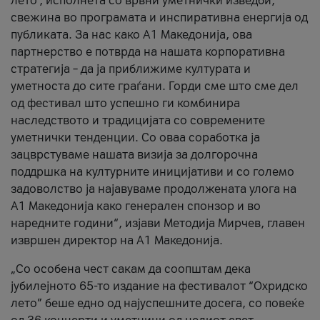
лето’, исполнета со врвни уметнички изведби,
свежина во програмата и инспиративна енергија од
публиката. За нас како A1 Македонија, ова
партнерство е потврда на нашата корпоративна
стратегија – да ја приближиме културата и
уметноста до сите граѓани. Горди сме што сме дел
од фестивал што успешно ги комбинира
наследството и традицијата со современите
уметнички тенденции. Со оваа соработка ја
зацврстуваме нашата визија за долгорочна
поддршка на културните иницијативи и со големо
задоволство ја најавуваме продолжената улога на
A1 Македонија како генерален спонзор и во
наредните години“, изјави Методија Мирчев, главен
извршен директор на A1 Македонија.
„Со особена чест сакам да соопштам дека
јубилејното 65-то издание на фестивалот “Охридско
лето” беше едно од најуспешните досега, со повеќе