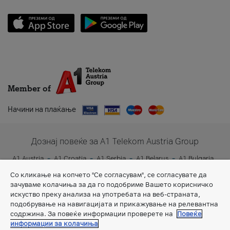
Member of
Начини на плаќање
Дознај повеќе за A1 Telekom Austria Group
A1 Austria
A1 Croatia
A1 Serbia
A1 Belarus
A1 Bulgaria
A1 Slovenia
A1 Digital
Со кликање на копчето "Се согласувам", се согласувате да
зачуваме колачиња за да го подобриме Вашето корисничко
искуство преку анализа на употребата на веб-страната,
подобрување на навигацијата и прикажување на релевантна
содржина. За повеќе информации проверете на
Повеќе
информации за колачиња