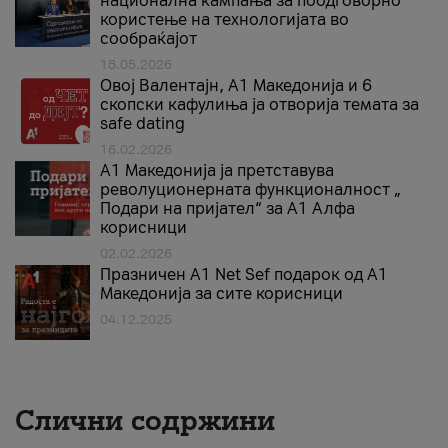
национална кампања за поодговорно
користење на технологијата во
сообраќајот
18.05.2026
Овој Валентајн, A1 Македонија и 6
скопски кафулиња ја отворија темата за
safe dating
16.02.2026
А1 Македонија ја претставува
револуционерната функционалност „
Подари на пријател“ за А1 Алфа
корисници
02.02.2026
Празничен A1 Net Sеf подарок од А1
Македонија за сите корисници
04.12.2025
Слични содржини