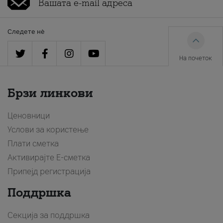
Следете нè
На почеток
Брзи линкови
Ценовници
Услови за користење
Плати сметка
Активирајте Е-сметка
Припејд регистрација
Поддршка
Секција за поддршка