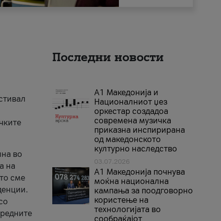
Последни новости
А1 Македонија и
естивал
Националниот џез
оркестар создадоа
современа музичка
ичките
приказна инспирирана
од македонското
културно наследство
ина во
03.07.2026
а на
A1 Македонија почнува
што сме
моќна национална
денции.
кампања за поодговорно
користење на
со
технологијата во
аредните
сообраќајот