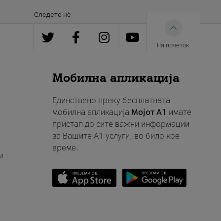
Следете нè
На почеток
Мобилна апликација
Единствено преку бесплатната
мобилна апликација
Мојот A1
имате
пристап до сите важни информации
за Вашите A1 услуги, во било кое
време.
и