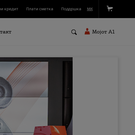
и кредит
Плати сметка
Поддршка
МК
такт
Мојот A1