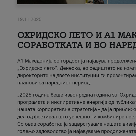
19.11.2025
ОХРИДСКО ЛЕТО И A1 МАК
СОРАБОТКАТА И ВО НАРЕ
A1 Македонија со гордост ја најавува продолже
„Охридско лето“. Денеска, во седиштето на комп
директорите на двете институции ги презентираа
планови за наредниот период.
„2025 година беше извонредна година за ‘Охридс
програмата и инспиративна енергија од публикат
нашата корпоративна стратегија – да ја приближ
дел од фестивал што успешно ги комбинира нас
Со оваа соработка ја зацврстуваме нашата визиј
големо задоволство ја најавуваме продолжената