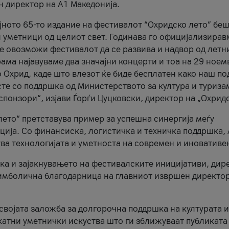
н директор на A1 Македонија.
јното 65-то издание на фестивалот “Охридско лето” беш
и уметници од целиот свет. Годинава го официјализирав
ое овозможи фестивалот да се развива и надвор од летн
ама најавуваме два значајни концерти и тоа на 29 ноем
 Охрид, каде што влезот ќе биде бесплатен како наш по
те со поддршка од Министерството за култура и туриза
понзори“, изјави Ѓорѓи Цуцковски, директор на „Охридс
лето“ претставува пример за успешна синергија меѓу
ија. Со финансиска, логистичка и техничка поддршка, 
ува технологијата и уметноста на современ и иновативе
ка и зајакнувањето на фестивалските иницијативи, дир
 симболична благодарница на главниот извршен директор
 својата заложба за долгорочна поддршка на културата и
катни уметнички искуства што ги зближуваат публиката