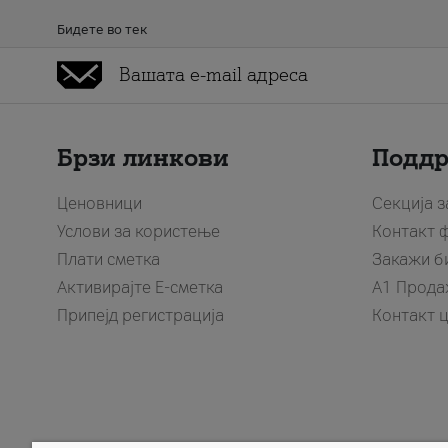
Бидете во тек
Брзи линкови
Подд
Ценовници
Секција 
Услови за користење
Контакт 
Плати сметка
Закажи б
Активирајте Е-сметка
A1 Прода
Припејд регистрација
Контакт 