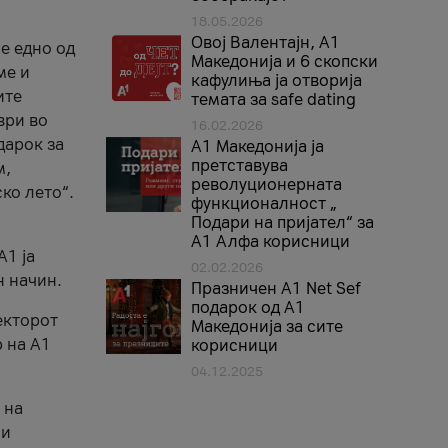
18.05.2026
Овој Валентајн, A1
е едно од
Македонија и 6 скопски
ме и
кафулиња ја отворија
ите
темата за safe dating
ври во
16.02.2026
дарок за
А1 Македонија ја
претставува
м,
револуционерната
ко лето“.
функционалност „
Подари на пријател“ за
А1 Алфа корисници
A1 ја
02.02.2026
н начин.
Празничен A1 Net Sеf
подарок од А1
екторот
Македонија за сите
 на A1
корисници
04.12.2025
 на
 и