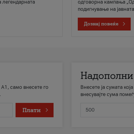
а легендарната
одговорна кампања „Од
подигнување на јавната 
Дознај повеќе
Надополни
 А1, само внесете го
Внесете ја сумата кој
.
внесувајте сума помеѓ
Плати