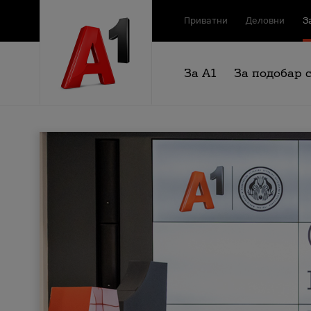
Приватни
Деловни
З
За А1
За подобар 