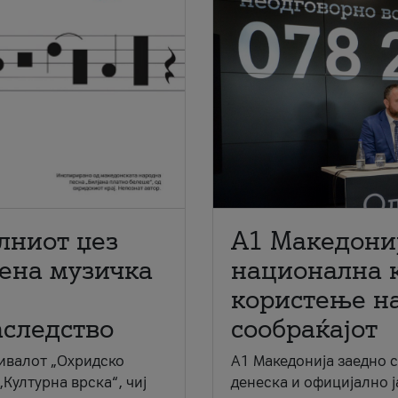
лниот џез
A1 Македони
мена музичка
национална 
користење на
аследство
сообраќајот
ивалот „Охридско
A1 Македонија заедно 
„Културна врска“, чиј
денеска и официјално 