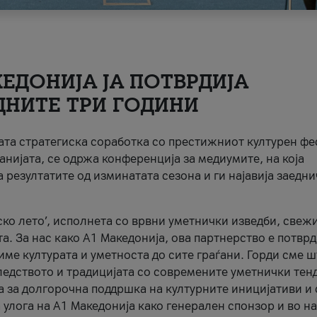
ЕДОНИЈА ЈА ПОТВРДИЈА
ДНИТЕ ТРИ ГОДИНИ
ната стратегиска соработка со престижниот културен ф
анијата, се одржа конференција за медиумите, на која
 резултатите од изминатата сезона и ги најавија заедн
ко лето’, исполнета со врвни уметнички изведби, свеж
а. За нас како A1 Македонија, ова партнерство е потврд
име културата и уметноста до сите граѓани. Горди сме 
ледството и традицијата со современите уметнички тен
а за долгорочна поддршка на културните иницијативи и 
 улога на A1 Македонија како генерален спонзор и во н