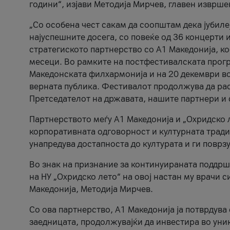
години“, изјави Методија Мирчев, главен изврше
„Со особена чест сакам да соопштам дека јубиле
најуспешните досега, со повеќе од 36 концерти 
стратегиското партнерство со А1 Македонија, к
месеци. Во рамките на постфестивалската прогр
Македонската филхармонија и на 20 декември во
верната публика. Фестивалот продолжува да рас
Претседателот на државата, нашите партнери и с
Партнерството меѓу A1 Македонија и „Охридско 
корпоративната одговорност и културната традиц
унапредува достапноста до културата и ги поврз
Во знак на признание за континуираната поддрш
на НУ „Охридско лето“ на овој настан му врачи
Македонија, Методија Мирчев.
Со ова партнерство, A1 Македонија ја потврдува
заедницата, продолжувајќи да инвестира во уни