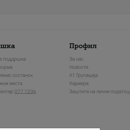
ршка
Профил
за поддршка
За нас
форма
Новости
изнис состанок
А1 Групација
жни места
Кариера
центар
077 1234
Заштита на лични податоц