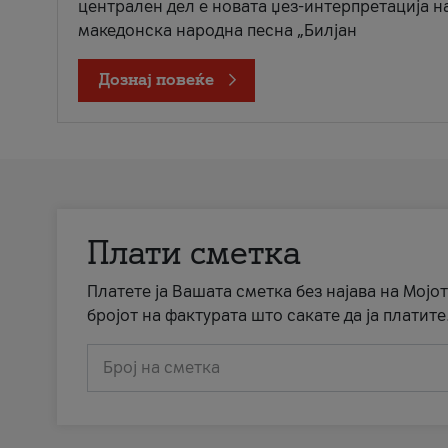
централен дел е новата џез-интерпретација н
македонска народна песна „Билјан
Дознај повеќе
Плати сметка
Платете ја Вашата сметка без најава на Мојот
бројот на фактурата што сакате да ја платите
Број на сметка