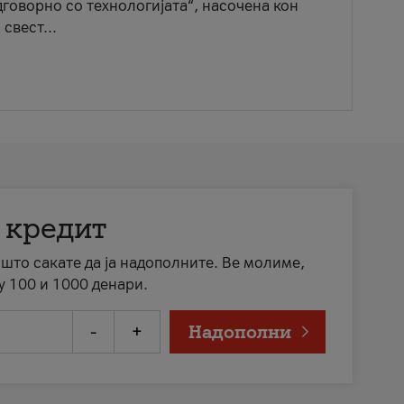
говорно со технологијата“, насочена кон
свест...
 кредит
а што сакате да ја надополните. Ве молиме,
у 100 и 1000 денари.
-
+
Надополни