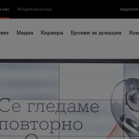
а нас
#ПодобарОнлајн
Надополн
свет
Медиа
Кариера
Броеви за донации
Кон