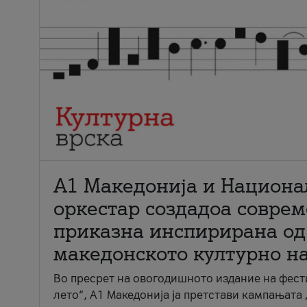
А1 Македонија и Национа
оркестар создадоа совре
приказна инспирирана од
македонското културно н
Во пресрет на овогодишното издание на фест
лето“, А1 Македонија ја претстави кампањата 