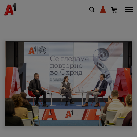
МК
EN
SQ
Приватни
Деловни
Поддршка
Надополни кредит
Плати сметка