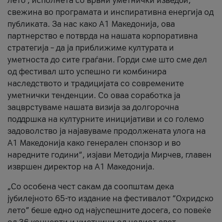
лето’, исполнета со врвни уметнички изведби,
свежина во програмата и инспиративна енергија од
публиката. За нас како A1 Македонија, ова
партнерство е потврда на нашата корпоративна
стратегија – да ја приближиме културата и
уметноста до сите граѓани. Горди сме што сме дел
од фестивал што успешно ги комбинира
наследството и традицијата со современите
уметнички тенденции. Со оваа соработка ја
зацврстуваме нашата визија за долгорочна
поддршка на културните иницијативи и со големо
задоволство ја најавуваме продолжената улога на
A1 Македонија како генерален спонзор и во
наредните години“, изјави Методија Мирчев, главен
извршен директор на A1 Македонија.
„Со особена чест сакам да соопштам дека
јубилејното 65-то издание на фестивалот “Охридско
лето” беше едно од најуспешните досега, со повеќе