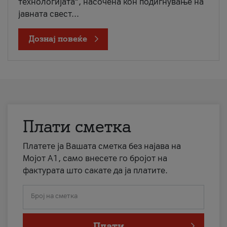
технологијата“, насочена кон подигнување на
јавната свест...
Дознај повеќе
Плати сметка
Платете ја Вашата сметка без најава на
Мојот А1, само внесете го бројот на
фактурата што сакате да ја платите.
Број на сметка
Плати