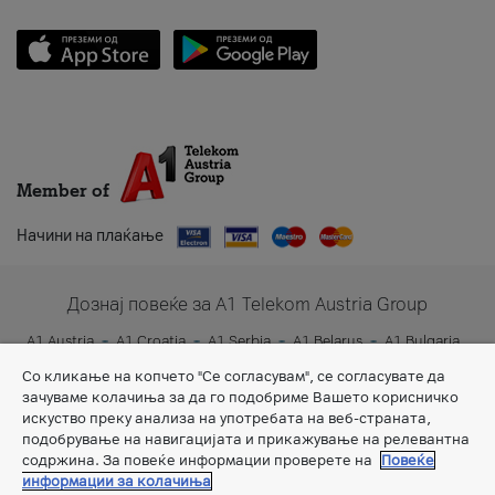
Member of
Начини на плаќање
Дознај повеќе за A1 Telekom Austria Group
A1 Austria
A1 Croatia
A1 Serbia
A1 Belarus
A1 Bulgaria
A1 Slovenia
A1 Digital
Со кликање на копчето "Се согласувам", се согласувате да
зачуваме колачиња за да го подобриме Вашето корисничко
искуство преку анализа на употребата на веб-страната,
подобрување на навигацијата и прикажување на релевантна
содржина. За повеќе информации проверете на
Повеќе
информации за колачиња