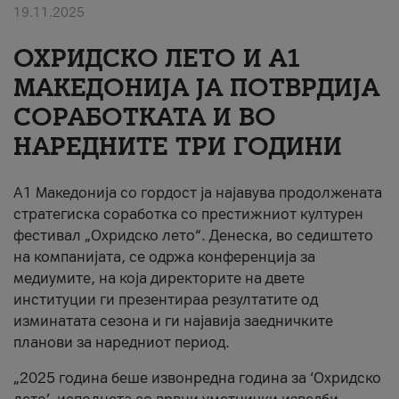
19.11.2025
За нас
ОХРИДСКО ЛЕТО И A1
#ПодобарОнлајн
МАКЕДОНИЈА ЈА ПОТВРДИЈА
СОРАБОТКАТА И ВО
НАРЕДНИТЕ ТРИ ГОДИНИ
A1 Македонија со гордост ја најавува продолжената
стратегиска соработка со престижниот културен
фестивал „Охридско лето“. Денеска, во седиштето
на компанијата, се одржа конференција за
медиумите, на која директорите на двете
институции ги презентираа резултатите од
изминатата сезона и ги најавија заедничките
планови за наредниот период.
„2025 година беше извонредна година за ‘Охридско