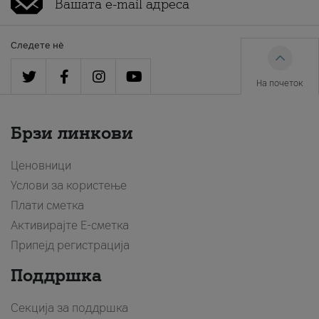
Следете нè
На почеток
Брзи линкови
Ценовници
Услови за користење
Плати сметка
Активирајте Е-сметка
Припејд регистрација
Поддршка
Секција за поддршка