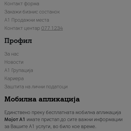
Контакт форма
Закажи бизнис состанок
A1 Продажни места
Контакт центар
077 1234
Профил
За нас
Новости
А1 Групација
Кариера
Заштита на лични податоци
Мобилна апликација
Единствено преку бесплатната мобилна апликација
Мојот A1
имате пристап до сите важни информации
за Вашите A1 услуги, во било кое време.