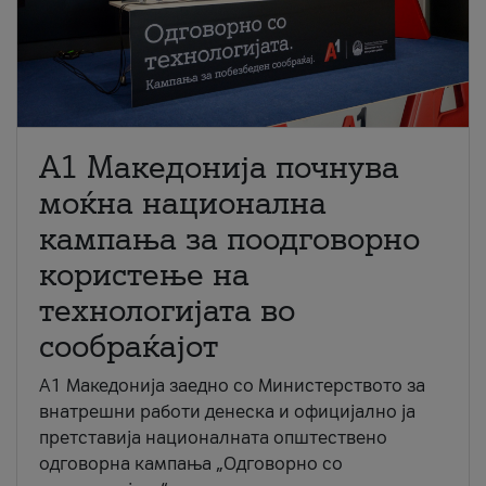
A1 Македонија почнува
моќна национална
кампања за поодговорно
користење на
технологијата во
сообраќајот
A1 Македонија заедно со Министерството за
внатрешни работи денеска и официјално ја
претставија националната општествено
одговорна кампања „Одговорно со