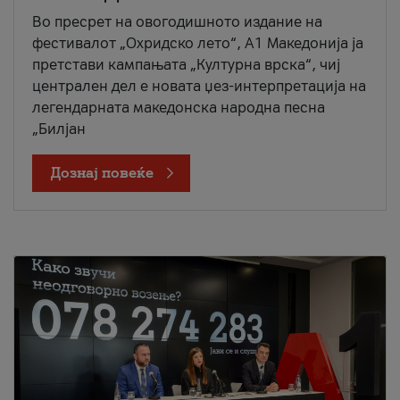
Во пресрет на овогодишното издание на
фестивалот „Охридско лето“, А1 Македонија ја
претстави кампањата „Културна врска“, чиј
централен дел е новата џез-интерпретација на
легендарната македонска народна песна
„Билјан
Дознај повеќе