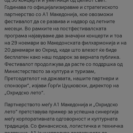
од 36 концерти и уметници од целиот свет.
Годинава го официјализиравме и стратегиското
партнерство со А1 Македонија, кое овозможи
фестивалот да се развива и надвор од летните
месеци. Во рамките на постфестивалската
програма најавуваме два значајни концерти и тоа
на 29 ноември во Македонската филхармонија и на
20 декември во Охрид, каде што влезот ќе биде
бесплатен како наш подарок за верната публика.
Фестивалот продолжува да расте со поддршка од
Министерството за култура и туризам,
Претседателот на државата, нашите партнери и
спонзори“, изјави Ѓорѓи Цуцковски, директор на
„Охридско лето“.
Партнерството меѓу A1 Македонија и „Охридско
лето“ претставува пример за успешна синергија
меѓу корпоративната одговорност и културната
традиција. Со финансиска, логистичка и техничка