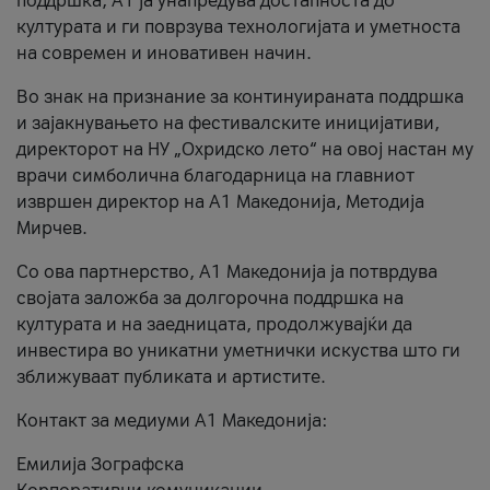
поддршка, A1 ја унапредува достапноста до
културата и ги поврзува технологијата и уметноста
на современ и иновативен начин.
Во знак на признание за континуираната поддршка
и зајакнувањето на фестивалските иницијативи,
директорот на НУ „Охридско лето“ на овој настан му
врачи симболична благодарница на главниот
извршен директор на A1 Македонија, Методија
Мирчев.
Со ова партнерство, A1 Македонија ја потврдува
својата заложба за долгорочна поддршка на
културата и на заедницата, продолжувајќи да
инвестира во уникатни уметнички искуства што ги
зближуваат публиката и артистите.
Контакт за медиуми А1 Македонија:
Емилија Зографска