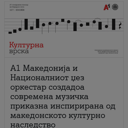
А1 Македонија и
Националниот џез
оркестар создадоа
современа музичка
приказна инспирирана од
македонското културно
наследство