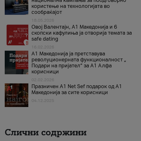
национална кампања за поодговорно
користење на технологијата во
сообраќајот
18.05.2026
Овој Валентајн, A1 Македонија и 6
скопски кафулиња ја отворија темата за
safe dating
16.02.2026
А1 Македонија ја претставува
револуционерната функционалност „
Подари на пријател“ за А1 Алфа
корисници
02.02.2026
Празничен A1 Net Sеf подарок од А1
Македонија за сите корисници
04.12.2025
Слични содржини