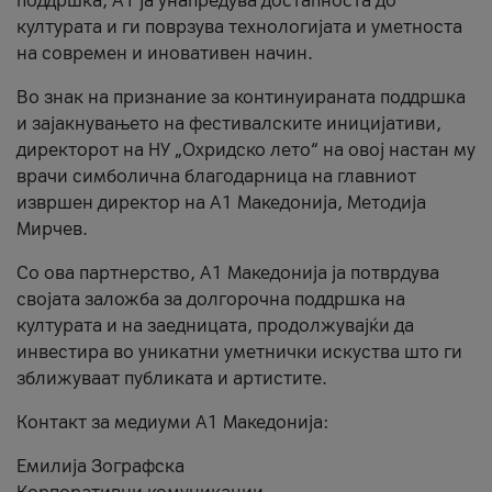
поддршка, A1 ја унапредува достапноста до
културата и ги поврзува технологијата и уметноста
на современ и иновативен начин.
Во знак на признание за континуираната поддршка
и зајакнувањето на фестивалските иницијативи,
директорот на НУ „Охридско лето“ на овој настан му
врачи симболична благодарница на главниот
извршен директор на A1 Македонија, Методија
Мирчев.
Со ова партнерство, A1 Македонија ја потврдува
својата заложба за долгорочна поддршка на
културата и на заедницата, продолжувајќи да
инвестира во уникатни уметнички искуства што ги
зближуваат публиката и артистите.
Контакт за медиуми А1 Македонија:
Емилија Зографска