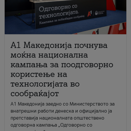
A1 Македонија почнува
моќна национална
кампања за поодговорно
користење на
технологијата во
сообраќајот
A1 Македонија заедно со Министерството за
внатрешни работи денеска и официјално ја
претставија националната општествено
одговорна кампања „Одговорно со