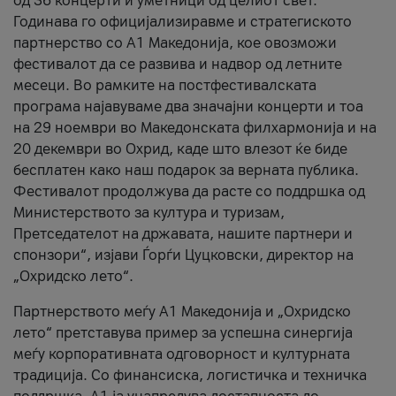
од 36 концерти и уметници од целиот свет.
Годинава го официјализиравме и стратегиското
партнерство со А1 Македонија, кое овозможи
фестивалот да се развива и надвор од летните
месеци. Во рамките на постфестивалската
програма најавуваме два значајни концерти и тоа
на 29 ноември во Македонската филхармонија и на
20 декември во Охрид, каде што влезот ќе биде
бесплатен како наш подарок за верната публика.
Фестивалот продолжува да расте со поддршка од
Министерството за култура и туризам,
Претседателот на државата, нашите партнери и
спонзори“, изјави Ѓорѓи Цуцковски, директор на
„Охридско лето“.
Партнерството меѓу A1 Македонија и „Охридско
лето“ претставува пример за успешна синергија
меѓу корпоративната одговорност и културната
традиција. Со финансиска, логистичка и техничка