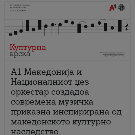
А1 Македонија и
Националниот џез
оркестар создадоа
современа музичка
приказна инспирирана од
македонското културно
наследство