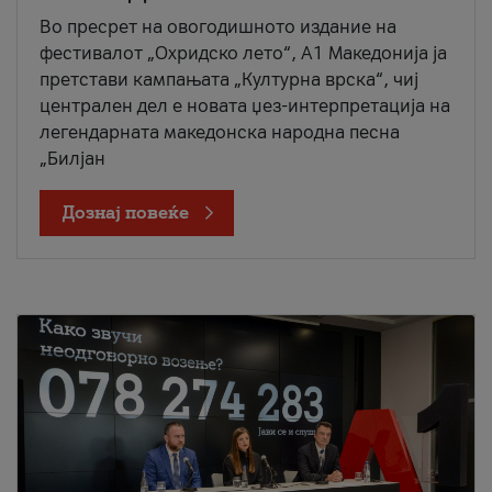
Во пресрет на овогодишното издание на
фестивалот „Охридско лето“, А1 Македонија ја
претстави кампањата „Културна врска“, чиј
централен дел е новата џез-интерпретација на
легендарната македонска народна песна
„Билјан
Дознај повеќе