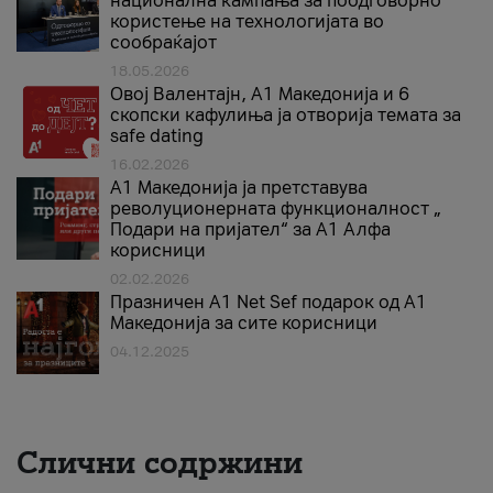
национална кампања за поодговорно
користење на технологијата во
сообраќајот
18.05.2026
Овој Валентајн, A1 Македонија и 6
скопски кафулиња ја отворија темата за
safe dating
16.02.2026
А1 Македонија ја претставува
револуционерната функционалност „
Подари на пријател“ за А1 Алфа
корисници
02.02.2026
Празничен A1 Net Sеf подарок од А1
Македонија за сите корисници
04.12.2025
Слични содржини