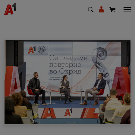
МК
EN
SQ
Приватни
Деловни
Поддршка
Надополни кредит
Плати сметка