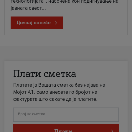
технологијата“, насочена кон подигнување на
јавната свест...
Дознај повеќе
Плати сметка
Платете ја Вашата сметка без најава на
Мојот А1, само внесете го бројот на
фактурата што сакате да ја платите.
Број на сметка
Плати