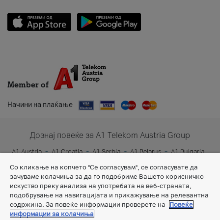
Member of
Начини на плаќање
Дознај повеќе за A1 Telekom Austria Group
A1 Austria
A1 Croatia
A1 Serbia
A1 Belarus
A1 Bulgaria
A1 Slovenia
A1 Digital
Со кликање на копчето "Се согласувам", се согласувате да
зачуваме колачиња за да го подобриме Вашето корисничко
искуство преку анализа на употребата на веб-страната,
подобрување на навигацијата и прикажување на релевантна
содржина. За повеќе информации проверете на
Повеќе
информации за колачиња