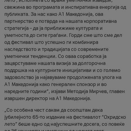
лето’, исполнета со врвни уметнички изведби,
свежина во програмата и инспиративна енергија од
публиката. За нас како A1 Македонија, ова
партнерство е потврда на нашата корпоративна
стратегија – да ја приближиме културата и
уметноста до сите граѓани. Горди сме што сме дел
од фестивал што успешно ги комбинира
наследството и традицијата со современите
уметнички тенденции. Со оваа соработка ја
зацврстуваме нашата визија за долгорочна
поддршка на културните иницијативи и со големо
задоволство ја најавуваме продолжената улога на
A1 Македонија како генерален спонзор и во
наредните години“, изјави Методија Мирчев, главен
извршен директор на A1 Македонија.
„Со особена чест сакам да соопштам дека
јубилејното 65-то издание на фестивалот “Охридско
лето” беше едно од најуспешните досега, со повеќе