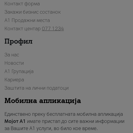
Контакт форма
Закажи бизнис состанок
A1 Продажни места
Контакт центар
077 1234
Профил
За нас
Новости
А1 Групација
Кариера
Заштита на лични податоци
Мобилна апликација
Единствено преку бесплатната мобилна апликација
Мојот A1
имате пристап до сите важни информации
за Вашите A1 услуги, во било кое време.