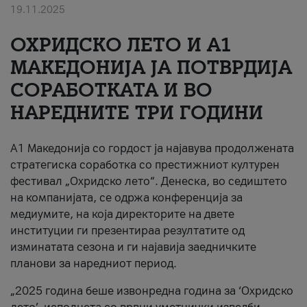
19.11.2025
За нас
ОХРИДСКО ЛЕТО И A1
#ПодобарОнлајн
МАКЕДОНИЈА ЈА ПОТВРДИЈА
СОРАБОТКАТА И ВО
НАРЕДНИТЕ ТРИ ГОДИНИ
A1 Македонија со гордост ја најавува продолжената
стратегиска соработка со престижниот културен
фестивал „Охридско лето“. Денеска, во седиштето
на компанијата, се одржа конференција за
медиумите, на која директорите на двете
институции ги презентираа резултатите од
изминатата сезона и ги најавија заедничките
планови за наредниот период.
„2025 година беше извонредна година за ‘Охридско