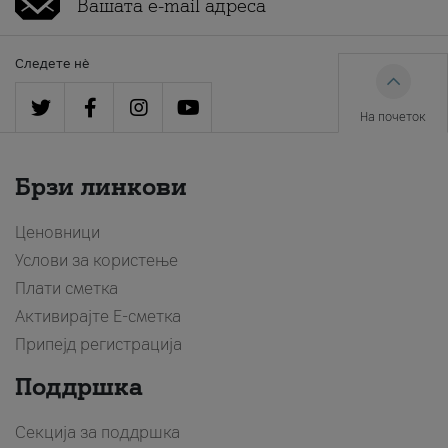
Следете нè
На почеток
Брзи линкови
Ценовници
Услови за користење
Плати сметка
Активирајте Е-сметка
Припејд регистрација
Поддршка
Секција за поддршка