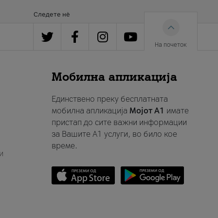
Следете нè
На почеток
Мобилна апликација
Единствено преку бесплатната
мобилна апликација
Мојот A1
имате
пристап до сите важни информации
за Вашите A1 услуги, во било кое
време.
и