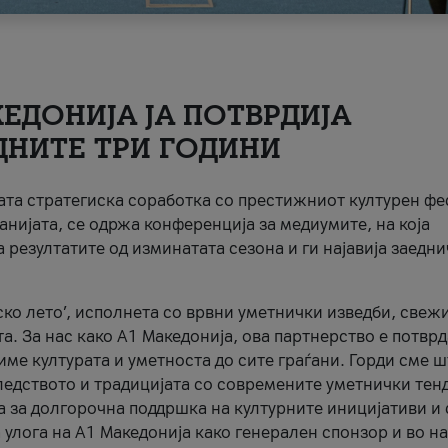
ЕДОНИЈА ЈА ПОТВРДИЈА
ДНИТЕ ТРИ ГОДИНИ
ната стратегиска соработка со престижниот културен ф
анијата, се одржа конференција за медиумите, на која
 резултатите од изминатата сезона и ги најавија заедн
ко лето’, исполнета со врвни уметнички изведби, свеж
а. За нас како A1 Македонија, ова партнерство е потврд
име културата и уметноста до сите граѓани. Горди сме 
ледството и традицијата со современите уметнички тен
а за долгорочна поддршка на културните иницијативи и 
 улога на A1 Македонија како генерален спонзор и во н