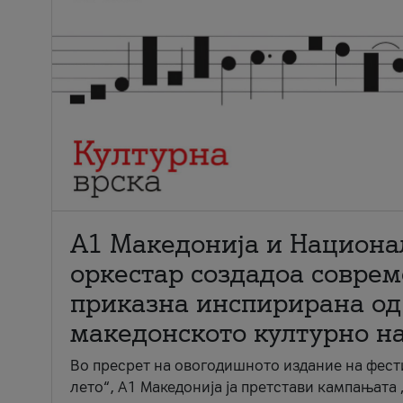
А1 Македонија и Национа
оркестар создадоа совре
приказна инспирирана од
македонското културно н
Во пресрет на овогодишното издание на фест
лето“, А1 Македонија ја претстави кампањата 