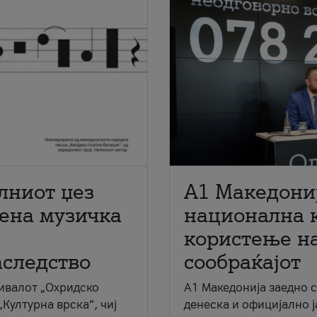
лниот џез
A1 Македони
мена музичка
национална 
користење на
аследство
сообраќајот
ивалот „Охридско
A1 Македонија заедно 
„Културна врска“, чиј
денеска и официјално 