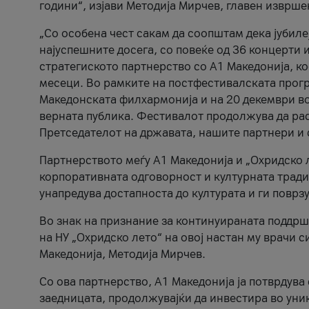
години“, изјави Методија Мирчев, главен изврше
„Со особена чест сакам да соопштам дека јубиле
најуспешните досега, со повеќе од 36 концерти 
стратегиското партнерство со А1 Македонија, к
месеци. Во рамките на постфестивалската прогр
Македонската филхармонија и на 20 декември во
верната публика. Фестивалот продолжува да рас
Претседателот на државата, нашите партнери и с
Партнерството меѓу A1 Македонија и „Охридско 
корпоративната одговорност и културната традиц
унапредува достапноста до културата и ги поврз
Во знак на признание за континуираната поддрш
на НУ „Охридско лето“ на овој настан му врачи
Македонија, Методија Мирчев.
Со ова партнерство, A1 Македонија ја потврдува
заедницата, продолжувајќи да инвестира во уни