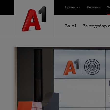
Приватни
Деловни
З
За А1
За подобар 