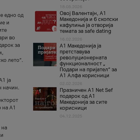
18.05.2026
Овој Валентајн, A1
е едно од
Македонија и 6 скопски
ме и
кафулиња ја отворија
ите
темата за safe dating
ври во
16.02.2026
дарок за
А1 Македонија ја
претставува
м,
револуционерната
ко лето“.
функционалност „
Подари на пријател“ за
А1 Алфа корисници
A1 ја
02.02.2026
н начин.
Празничен A1 Net Sеf
подарок од А1
екторот
Македонија за сите
 на A1
корисници
04.12.2025
 на
 и