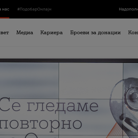
а нас
#ПодобарОнлајн
Надополн
свет
Медиа
Кариера
Броеви за донации
Кон