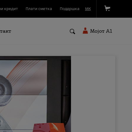
и кредит
Плати сметка
Поддршка
МК
такт
Мојот A1