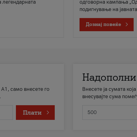
а легендарната
одговорна кампања „Од
подигнување на јавната 
Дознај повеќе
Надополни
 А1, само внесете го
Внесете ја сумата кој
.
внесувајте сума помеѓ
Плати