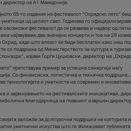
н директор на A1 Македонија.
јното 65-то издание на фестивалот “Охридско лето” беш
и уметници од целиот свет. Годинава го официјализирав
ое овозможи фестивалот да се развива и надвор од летн
ама најавуваме два значајни концерти и тоа на 29 ноем
 Охрид, каде што влезот ќе биде бесплатен како наш по
те со поддршка од Министерството за култура и туриза
понзори“, изјави Ѓорѓи Цуцковски, директор на „Охридс
лето“ претставува пример за успешна синергија меѓу
ија. Со финансиска, логистичка и техничка поддршка, 
ува технологијата и уметноста на современ и иновативе
ка и зајакнувањето на фестивалските иницијативи, дир
 симболична благодарница на главниот извршен директор
 својата заложба за долгорочна поддршка на културата и
катни уметнички искуства што ги зближуваат публиката