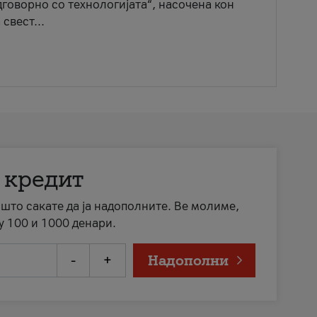
говорно со технологијата“, насочена кон
свест...
 кредит
а што сакате да ја надополните. Ве молиме,
у 100 и 1000 денари.
-
+
Надополни