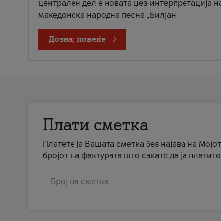
централен дел е новата џез-интерпретација н
македонска народна песна „Билјан
Дознај повеќе
Плати сметка
Платете ја Вашата сметка без најава на Мојот
бројот на фактурата што сакате да ја платите
Број на сметка