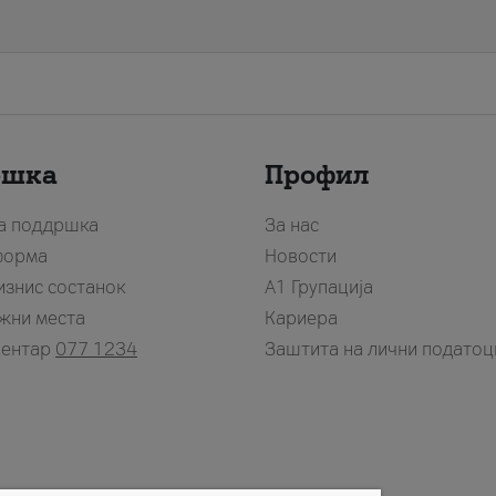
ршка
Профил
за поддршка
За нас
форма
Новости
изнис состанок
А1 Групација
жни места
Кариера
центар
077 1234
Заштита на лични податоц