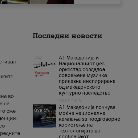
Последни новости
А1 Македонија и
естивал
Националниот џез
оркестар создадоа
современа музичка
ичките
приказна инспирирана
од македонското
културно наследство
ина во
03.07.2026
а на
A1 Македонија почнува
што сме
моќна национална
денции.
кампања за поодговорно
користење на
со
технологијата во
аредните
сообраќајот