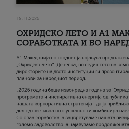
19.11.2025
ОХРИДСКО ЛЕТО И A1 МАК
СОРАБОТКАТА И ВО НАРЕ
A1 Македонија со гордост ја најавува продолже
„Охридско лето“. Денеска, во седиштето на комп
директорите на двете институции ги презентираа
планови за наредниот период.
„2025 година беше извонредна година за ‘Охридс
програмата и инспиративна енергија од публикат
нашата корпоративна стратегија – да ја приближ
дел од фестивал што успешно ги комбинира нас
Со оваа соработка ја зацврстуваме нашата визиј
големо задоволство ја најавуваме продолжената