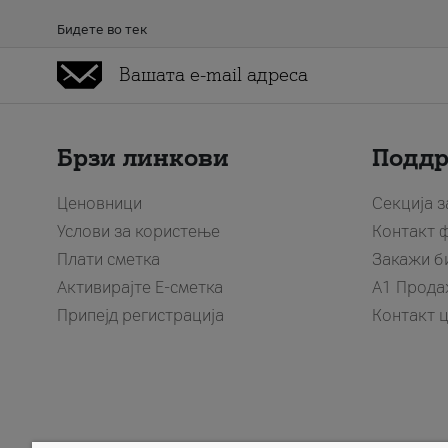
Бидете во тек
Брзи линкови
Подд
Ценовници
Секција 
Услови за користење
Контакт 
Плати сметка
Закажи б
Активирајте Е-сметка
A1 Прода
Припејд регистрација
Контакт 