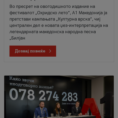
Во пресрет на овогодишното издание на
фестивалот „Охридско лето“, А1 Македонија ја
претстави кампањата „Културна врска“, чиј
централен дел е новата џез-интерпретација на
легендарната македонска народна песна
„Билјан
Дознај повеќе