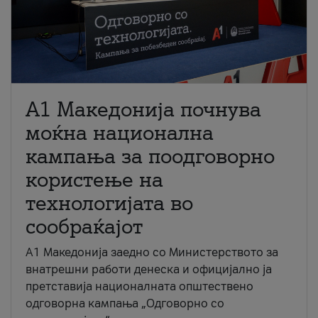
A1 Македонија почнува
моќна национална
кампања за поодговорно
користење на
технологијата во
сообраќајот
A1 Македонија заедно со Министерството за
внатрешни работи денеска и официјално ја
претставија националната општествено
одговорна кампања „Одговорно со