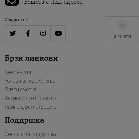
Следете нè
На почеток
Брзи линкови
Ценовници
Услови за користење
Плати сметка
Активирајте Е-сметка
Припејд регистрација
Поддршка
Секција за поддршка