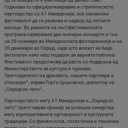
од 36 концерти и уметници од целиот свет.
Годинава го официјализиравме и стратегиското
партнерство со А1 Македонија, кое овозможи
фестивалот да се развива и надвор од летните
месеци. Во рамките на постфестивалската
програма најавуваме два значајни концерти и тоа
на 29 ноември во Македонската филхармонија и на
20 декември во Охрид, каде што влезот ќе биде
бесплатен како наш подарок за верната публика.
Фестивалот продолжува да расте со поддршка од
Министерството за култура и туризам,
Претседателот на државата, нашите партнери и
спонзори“, изјави Ѓорѓи Цуцковски, директор на
„Охридско лето“.
Партнерството меѓу A1 Македонија и „Охридско
лето“ претставува пример за успешна синергија
меѓу корпоративната одговорност и културната
традиција. Со финансиска, логистичка и техничка