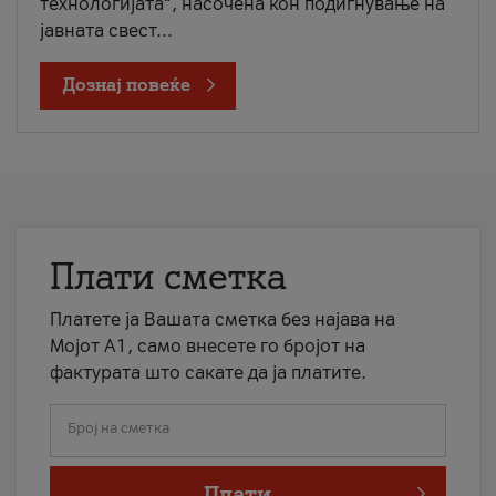
технологијата“, насочена кон подигнување на
јавната свест...
Дознај повеќе
Плати сметка
Платете ја Вашата сметка без најава на
Мојот А1, само внесете го бројот на
фактурата што сакате да ја платите.
Број на сметка
Плати