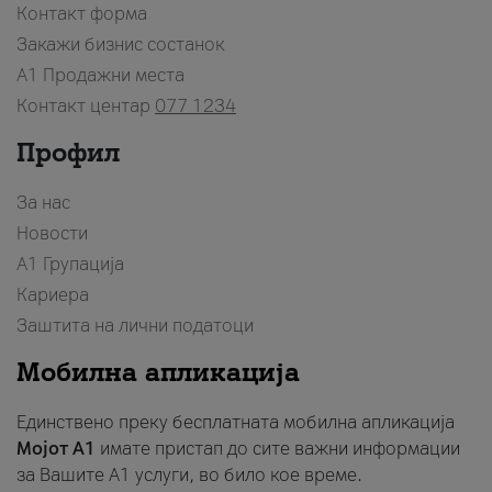
Контакт форма
Закажи бизнис состанок
A1 Продажни места
Контакт центар
077 1234
Профил
За нас
Новости
А1 Групација
Кариера
Заштита на лични податоци
Мобилна апликација
Единствено преку бесплатната мобилна апликација
Мојот A1
имате пристап до сите важни информации
за Вашите A1 услуги, во било кое време.