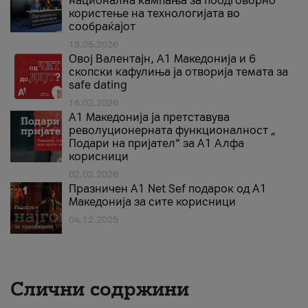
национална кампања за поодговорно
користење на технологијата во
сообраќајот
18.05.2026
Овој Валентајн, A1 Македонија и 6
скопски кафулиња ја отворија темата за
safe dating
16.02.2026
А1 Македонија ја претставува
револуционерната функционалност „
Подари на пријател“ за А1 Алфа
корисници
02.02.2026
Празничен A1 Net Sеf подарок од А1
Македонија за сите корисници
04.12.2025
Слични содржини