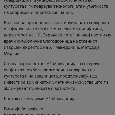
поддршка, A1 ја унапредува достапноста до
културата и ги поврзува технологијата и уметноста
на современ и иновативен начин.
Во знак на признание за континуираната поддршка
и зајакнувањето на фестивалските иницијативи,
директорот на НУ „Охридско лето“ на овој настан му
врачи симболична благодарница на главниот
извршен директор на A1 Македонија, Методија
Мирчев.
Со ова партнерство, A1 Македонија ја потврдува
својата заложба за долгорочна поддршка на
културата и на заедницата, продолжувајќи да
инвестира во уникатни уметнички искуства што ги
зближуваат публиката и артистите.
Контакт за медиуми А1 Македонија:
Емилија Зографска