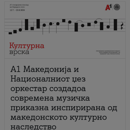
А1 Македонија и
Националниот џез
оркестар создадоа
современа музичка
приказна инспирирана од
македонското културно
наследство