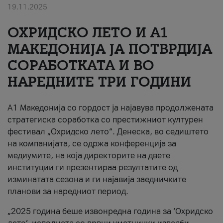
19.11.2025
За нас
ОХРИДСКО ЛЕТО И A1
#ПодобарОнлајн
МАКЕДОНИЈА ЈА ПОТВРДИЈА
СОРАБОТКАТА И ВО
НАРЕДНИТЕ ТРИ ГОДИНИ
A1 Македонија со гордост ја најавува продолжената
стратегиска соработка со престижниот културен
фестивал „Охридско лето“. Денеска, во седиштето
на компанијата, се одржа конференција за
медиумите, на која директорите на двете
институции ги презентираа резултатите од
изминатата сезона и ги најавија заедничките
планови за наредниот период.
„2025 година беше извонредна година за ‘Охридско