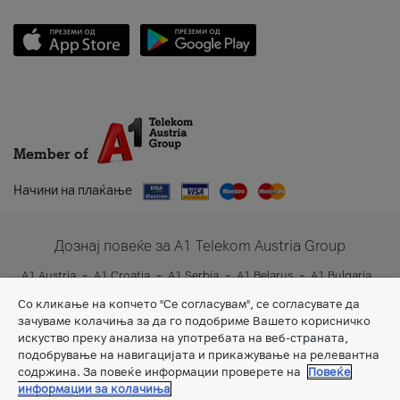
Member of
Начини на плаќање
Дознај повеќе за A1 Telekom Austria Group
A1 Austria
A1 Croatia
A1 Serbia
A1 Belarus
A1 Bulgaria
A1 Slovenia
A1 Digital
Со кликање на копчето "Се согласувам", се согласувате да
зачуваме колачиња за да го подобриме Вашето корисничко
искуство преку анализа на употребата на веб-страната,
подобрување на навигацијата и прикажување на релевантна
содржина. За повеќе информации проверете на
Повеќе
информации за колачиња