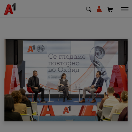
МК
EN
SQ
Приватни
Деловни
Поддршка
Надополни кредит
Плати сметка