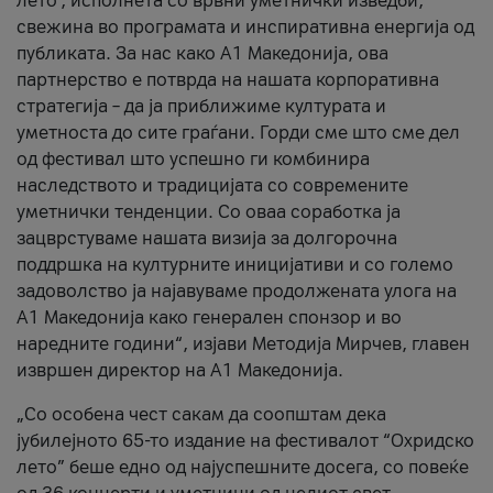
лето’, исполнета со врвни уметнички изведби,
свежина во програмата и инспиративна енергија од
публиката. За нас како A1 Македонија, ова
партнерство е потврда на нашата корпоративна
стратегија – да ја приближиме културата и
уметноста до сите граѓани. Горди сме што сме дел
од фестивал што успешно ги комбинира
наследството и традицијата со современите
уметнички тенденции. Со оваа соработка ја
зацврстуваме нашата визија за долгорочна
поддршка на културните иницијативи и со големо
задоволство ја најавуваме продолжената улога на
A1 Македонија како генерален спонзор и во
наредните години“, изјави Методија Мирчев, главен
извршен директор на A1 Македонија.
„Со особена чест сакам да соопштам дека
јубилејното 65-то издание на фестивалот “Охридско
лето” беше едно од најуспешните досега, со повеќе