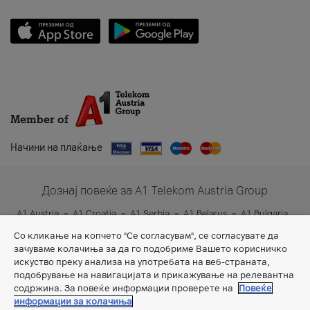
Member of
Начини на плаќање
Дознај повеќе за A1 Telekom Austria Group
A1 Austria
A1 Croatia
A1 Serbia
A1 Belarus
A1 Bulgaria
A1 Slovenia
A1 Digital
Со кликање на копчето "Се согласувам", се согласувате да
зачуваме колачиња за да го подобриме Вашето корисничко
искуство преку анализа на употребата на веб-страната,
подобрување на навигацијата и прикажување на релевантна
содржина. За повеќе информации проверете на
Повеќе
информации за колачиња