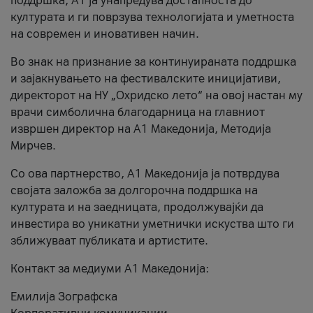
поддршка, A1 ја унапредува достапноста до
културата и ги поврзува технологијата и уметноста
на современ и иновативен начин.
Во знак на признание за континуираната поддршка
и зајакнувањето на фестивалските иницијативи,
директорот на НУ „Охридско лето“ на овој настан му
врачи симболична благодарница на главниот
извршен директор на A1 Македонија, Методија
Мирчев.
Со ова партнерство, A1 Македонија ја потврдува
својата заложба за долгорочна поддршка на
културата и на заедницата, продолжувајќи да
инвестира во уникатни уметнички искуства што ги
зближуваат публиката и артистите.
Контакт за медиуми А1 Македонија:
Емилија Зографска