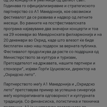
од 36 концерти и уметници од целиот свет.
Годинава го официјализиравме и стратегиското
партнерство со А1 Македонија, кое овозможи
фестивалот да се развива и надвор од летните
месеци. Во рамките на постфестивалската
програма најавуваме два значајни концерти и тоа
на 29 ноември во Македонската филхармонија и на
20 декември во Охрид, каде што влезот ќе биде
бесплатен како наш подарок за верната публика.
Фестивалот продолжува да расте со поддршка од
Министерството за култура и туризам,
Претседателот на државата, нашите партнери и
спонзори“, изјави Ѓорѓи Цуцковски, директор на
„Охридско лето“.
Партнерството меѓу A1 Македонија и „Охридско
лето“ претставува пример за успешна синергија
меѓу корпоративната одговорност и културната
традиција. Со финансиска, логистичка и техничка