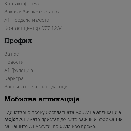
Контакт форма
Закажи бизнис состанок
A1 Продажни места
Контакт центар
077 1234
Профил
За нас
Новости
А1 Групација
Кариера
Заштита на лични податоци
Мобилна апликација
Единствено преку бесплатната мобилна апликација
Мојот A1
имате пристап до сите важни информации
за Вашите A1 услуги, во било кое време.