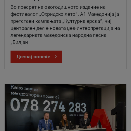
Во пресрет на овогодишното издание на
фестивалот „Охридско лето“, А1 Македонија ја
претстави кампањата „Културна врска“, чиј
централен дел е новата џез-интерпретација на
легендарната македонска народна песна
„Билјан
Дознај повеќе