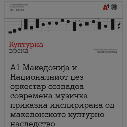
А1 Македонија и
Националниот џез
оркестар создадоа
современа музичка
приказна инспирирана од
македонското културно
наследство