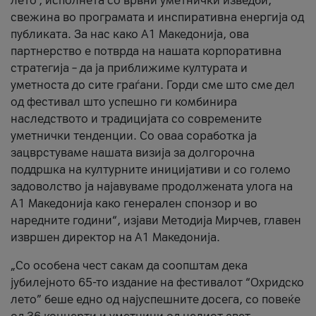
лето’, исполнета со врвни уметнички изведби,
свежина во програмата и инспиративна енергија од
публиката. За нас како A1 Македонија, ова
партнерство е потврда на нашата корпоративна
стратегија – да ја приближиме културата и
уметноста до сите граѓани. Горди сме што сме дел
од фестивал што успешно ги комбинира
наследството и традицијата со современите
уметнички тенденции. Со оваа соработка ја
зацврстуваме нашата визија за долгорочна
поддршка на културните иницијативи и со големо
задоволство ја најавуваме продолжената улога на
A1 Македонија како генерален спонзор и во
наредните години“, изјави Методија Мирчев, главен
извршен директор на A1 Македонија.
„Со особена чест сакам да соопштам дека
јубилејното 65-то издание на фестивалот “Охридско
лето” беше едно од најуспешните досега, со повеќе