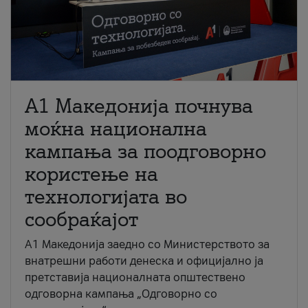
A1 Македонија почнува
моќна национална
кампања за поодговорно
користење на
технологијата во
сообраќајот
A1 Македонија заедно со Министерството за
внатрешни работи денеска и официјално ја
претставија националната општествено
одговорна кампања „Одговорно со