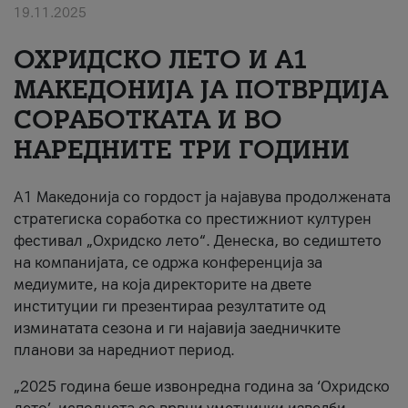
19.11.2025
За нас
ОХРИДСКО ЛЕТО И A1
#ПодобарОнлајн
МАКЕДОНИЈА ЈА ПОТВРДИЈА
СОРАБОТКАТА И ВО
НАРЕДНИТЕ ТРИ ГОДИНИ
A1 Македонија со гордост ја најавува продолжената
стратегиска соработка со престижниот културен
фестивал „Охридско лето“. Денеска, во седиштето
на компанијата, се одржа конференција за
медиумите, на која директорите на двете
институции ги презентираа резултатите од
изминатата сезона и ги најавија заедничките
планови за наредниот период.
„2025 година беше извонредна година за ‘Охридско