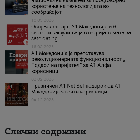
национална кампања за поодговорно
користење на технологијата во
сообраќајот
18.05.2026
Овој Валентајн, A1 Македонија и 6
скопски кафулиња ја отворија темата за
safe dating
16.02.2026
А1 Македонија ја претставува
револуционерната функционалност „
Подари на пријател“ за А1 Алфа
корисници
02.02.2026
Празничен A1 Net Sеf подарок од А1
Македонија за сите корисници
04.12.2025
Слични содржини