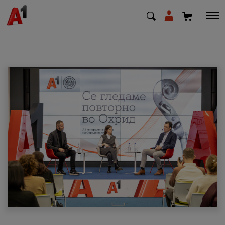
МК
EN
SQ
Приватни
Деловни
Поддршка
Надополни кредит
Плати сметка