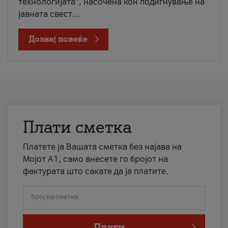
технологијата“, насочена кон подигнување на
јавната свест...
Дознај повеќе
Плати сметка
Платете ја Вашата сметка без најава на
Мојот А1, само внесете го бројот на
фактурата што сакате да ја платите.
Број на сметка
Плати