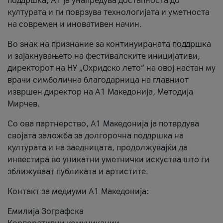
поддршка, A1 ја унапредува достапноста до
културата и ги поврзува технологијата и уметноста
на современ и иновативен начин.
Во знак на признание за континуираната поддршка
и зајакнувањето на фестивалските иницијативи,
директорот на НУ „Охридско лето“ на овој настан му
врачи симболична благодарница на главниот
извршен директор на A1 Македонија, Методија
Мирчев.
Со ова партнерство, A1 Македонија ја потврдува
својата заложба за долгорочна поддршка на
културата и на заедницата, продолжувајќи да
инвестира во уникатни уметнички искуства што ги
зближуваат публиката и артистите.
Контакт за медиуми А1 Македонија:
Емилија Зографска