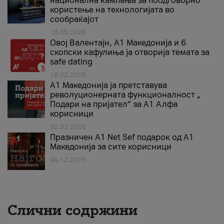
национална кампања за поодговорно
користење на технологијата во
сообраќајот
18.05.2026
Овој Валентајн, A1 Македонија и 6
скопски кафулиња ја отворија темата за
safe dating
16.02.2026
А1 Македонија ја претставува
револуционерната функционалност „
Подари на пријател“ за А1 Алфа
корисници
02.02.2026
Празничен A1 Net Sеf подарок од А1
Македонија за сите корисници
04.12.2025
Слични содржини