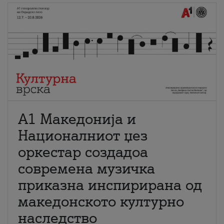
А1 Македонија и
Националниот џез
оркестар создадоа
современа музичка
приказна инспирирана од
македонското културно
наследство