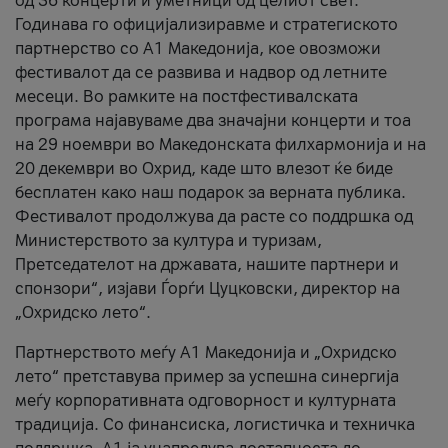
од 36 концерти и уметници од целиот свет.
Годинава го официјализиравме и стратегиското
партнерство со А1 Македонија, кое овозможи
фестивалот да се развива и надвор од летните
месеци. Во рамките на постфестивалската
програма најавуваме два значајни концерти и тоа
на 29 ноември во Македонската филхармонија и на
20 декември во Охрид, каде што влезот ќе биде
бесплатен како наш подарок за верната публика.
Фестивалот продолжува да расте со поддршка од
Министерството за култура и туризам,
Претседателот на државата, нашите партнери и
спонзори“, изјави Ѓорѓи Цуцковски, директор на
„Охридско лето“.
Партнерството меѓу A1 Македонија и „Охридско
лето“ претставува пример за успешна синергија
меѓу корпоративната одговорност и културната
традиција. Со финансиска, логистичка и техничка