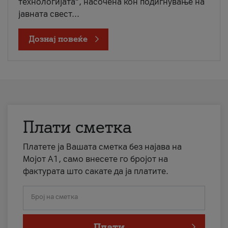
технологијата“, насочена кон подигнување на
јавната свест...
Дознај повеќе
Плати сметка
Платете ја Вашата сметка без најава на
Мојот А1, само внесете го бројот на
фактурата што сакате да ја платите.
Број на сметка
Плати