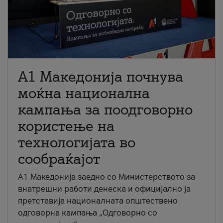
A1 Македонија почнува
моќна национална
кампања за поодговорно
користење на
технологијата во
сообраќајот
A1 Македонија заедно со Министерството за
внатрешни работи денеска и официјално ја
претставија националната општествено
одговорна кампања „Одговорно со