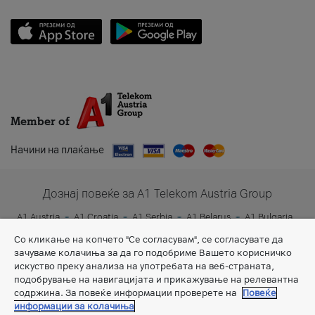
Member of
Начини на плаќање
Дознај повеќе за A1 Telekom Austria Group
A1 Austria
A1 Croatia
A1 Serbia
A1 Belarus
A1 Bulgaria
A1 Slovenia
A1 Digital
Со кликање на копчето "Се согласувам", се согласувате да
зачуваме колачиња за да го подобриме Вашето корисничко
искуство преку анализа на употребата на веб-страната,
подобрување на навигацијата и прикажување на релевантна
содржина. За повеќе информации проверете на
Повеќе
информации за колачиња