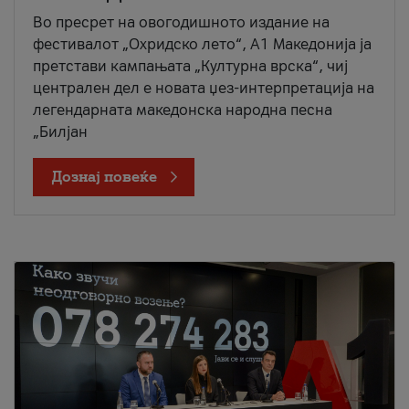
Во пресрет на овогодишното издание на
фестивалот „Охридско лето“, А1 Македонија ја
претстави кампањата „Културна врска“, чиј
централен дел е новата џез-интерпретација на
легендарната македонска народна песна
„Билјан
Дознај повеќе