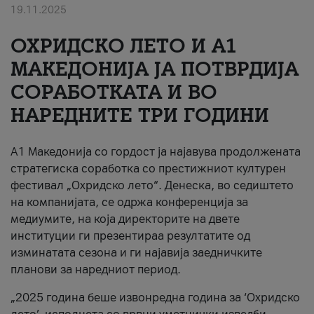
19.11.2025
За нас
ОХРИДСКО ЛЕТО И A1
#ПодобарОнлајн
МАКЕДОНИЈА ЈА ПОТВРДИЈА
СОРАБОТКАТА И ВО
НАРЕДНИТЕ ТРИ ГОДИНИ
A1 Македонија со гордост ја најавува продолжената
стратегиска соработка со престижниот културен
фестивал „Охридско лето“. Денеска, во седиштето
на компанијата, се одржа конференција за
медиумите, на која директорите на двете
институции ги презентираа резултатите од
изминатата сезона и ги најавија заедничките
планови за наредниот период.
„2025 година беше извонредна година за ‘Охридско