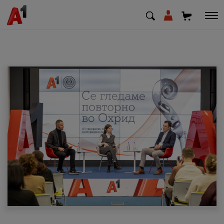
МК
EN
SQ
Приватни
Деловни
Поддршка
Надополни кредит
Плати сметка