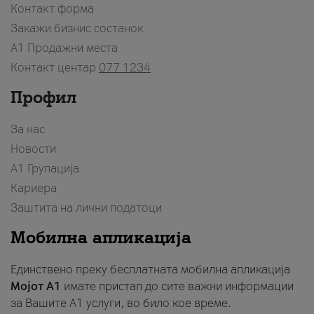
Контакт форма
Закажи бизнис состанок
A1 Продажни места
Контакт центар
077 1234
Профил
За нас
Новости
А1 Групација
Кариера
Заштита на лични податоци
Мобилна апликација
Единствено преку бесплатната мобилна апликација
Мојот A1
имате пристап до сите важни информации
за Вашите A1 услуги, во било кое време.