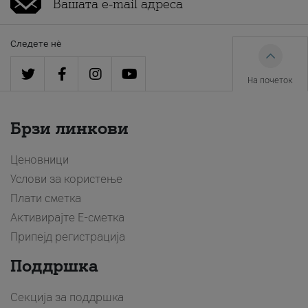
Следете нè
На почеток
Брзи линкови
Ценовници
Услови за користење
Плати сметка
Активирајте Е-сметка
Припејд регистрација
Поддршка
Секција за поддршка