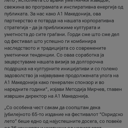
лето’, исполнета со врвни уметнички изведби,
свежина во програмата и инспиративна енергија од
публиката. За нас како A1 Македонија, ова
партнерство е потврда на нашата корпоративна
стратегија – да ја приближиме културата и
уметноста до сите граѓани. Горди сме што сме дел
од фестивал што успешно ги комбинира
наследството и традицијата со современите
уметнички тенденции. Со оваа соработка ја
зацврстуваме нашата визија за долгорочна
поддршка на културните иницијативи и со големо
задоволство ја најавуваме продолжената улога на
A1 Македонија како генерален спонзор и во
наредните години“, изјави Методија Мирчев, главен
извршен директор на A1 Македонија.
„Со особена чест сакам да соопштам дека
јубилејното 65-то издание на фестивалот “Охридско
лето” беше едно од најуспешните досега, со повеќе