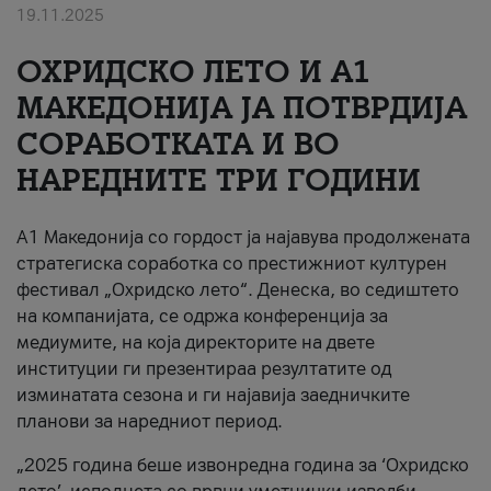
19.11.2025
За нас
ОХРИДСКО ЛЕТО И A1
#ПодобарОнлајн
МАКЕДОНИЈА ЈА ПОТВРДИЈА
СОРАБОТКАТА И ВО
НАРЕДНИТЕ ТРИ ГОДИНИ
A1 Македонија со гордост ја најавува продолжената
стратегиска соработка со престижниот културен
фестивал „Охридско лето“. Денеска, во седиштето
на компанијата, се одржа конференција за
медиумите, на која директорите на двете
институции ги презентираа резултатите од
изминатата сезона и ги најавија заедничките
планови за наредниот период.
„2025 година беше извонредна година за ‘Охридско