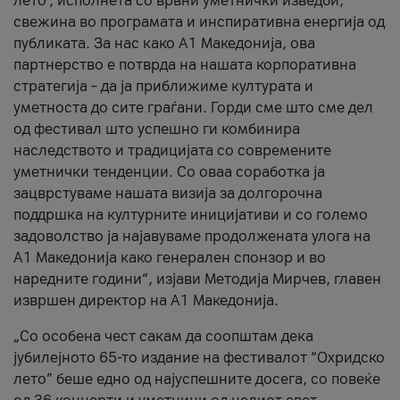
лето’, исполнета со врвни уметнички изведби,
свежина во програмата и инспиративна енергија од
публиката. За нас како A1 Македонија, ова
партнерство е потврда на нашата корпоративна
стратегија – да ја приближиме културата и
уметноста до сите граѓани. Горди сме што сме дел
од фестивал што успешно ги комбинира
наследството и традицијата со современите
уметнички тенденции. Со оваа соработка ја
зацврстуваме нашата визија за долгорочна
поддршка на културните иницијативи и со големо
задоволство ја најавуваме продолжената улога на
A1 Македонија како генерален спонзор и во
наредните години“, изјави Методија Мирчев, главен
извршен директор на A1 Македонија.
„Со особена чест сакам да соопштам дека
јубилејното 65-то издание на фестивалот “Охридско
лето” беше едно од најуспешните досега, со повеќе