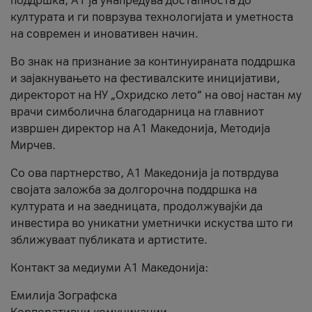
поддршка, A1 ја унапредува достапноста до
културата и ги поврзува технологијата и уметноста
на современ и иновативен начин.
Во знак на признание за континуираната поддршка
и зајакнувањето на фестивалските иницијативи,
директорот на НУ „Охридско лето“ на овој настан му
врачи симболична благодарница на главниот
извршен директор на A1 Македонија, Методија
Мирчев.
Со ова партнерство, A1 Македонија ја потврдува
својата заложба за долгорочна поддршка на
културата и на заедницата, продолжувајќи да
инвестира во уникатни уметнички искуства што ги
зближуваат публиката и артистите.
Контакт за медиуми А1 Македонија:
Емилија Зографска