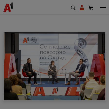
МК
EN
SQ
Приватни
Деловни
Поддршка
Надополни кредит
Плати сметка