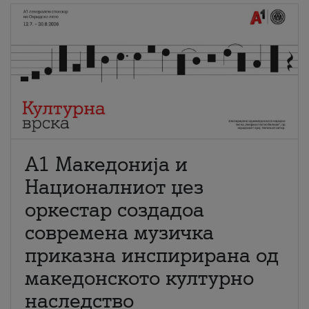
А1 Македонија и
Националниот џез
оркестар создадоа
современа музичка
приказна инспирирана од
македонското културно
наследство