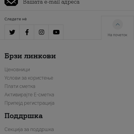
Следете нè
На почеток
Брзи линкови
Ценовници
Услови за користење
Плати сметка
Активирајте Е-сметка
Припејд регистрација
Поддршка
Секција за поддршка