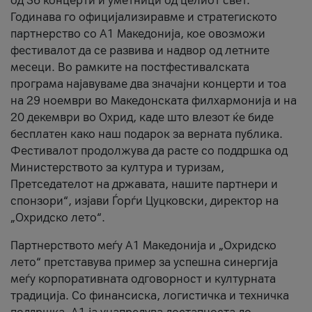
од 36 концерти и уметници од целиот свет.
Годинава го официјализиравме и стратегиското
партнерство со А1 Македонија, кое овозможи
фестивалот да се развива и надвор од летните
месеци. Во рамките на постфестивалската
програма најавуваме два значајни концерти и тоа
на 29 ноември во Македонската филхармонија и на
20 декември во Охрид, каде што влезот ќе биде
бесплатен како наш подарок за верната публика.
Фестивалот продолжува да расте со поддршка од
Министерството за култура и туризам,
Претседателот на државата, нашите партнери и
спонзори“, изјави Ѓорѓи Цуцковски, директор на
„Охридско лето“.
Партнерството меѓу A1 Македонија и „Охридско
лето“ претставува пример за успешна синергија
меѓу корпоративната одговорност и културната
традиција. Со финансиска, логистичка и техничка