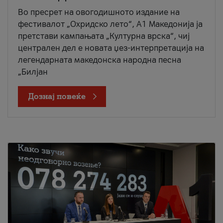
Во пресрет на овогодишното издание на
фестивалот „Охридско лето“, А1 Македонија ја
претстави кампањата „Културна врска“, чиј
централен дел е новата џез-интерпретација на
легендарната македонска народна песна
„Билјан
Дознај повеќе