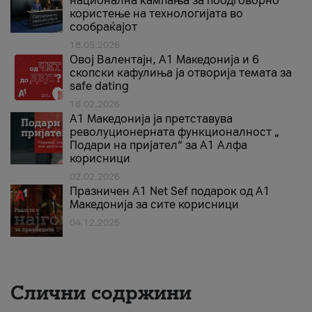
национална кампања за поодговорно
користење на технологијата во
сообраќајот
18.05.2026
Овој Валентајн, A1 Македонија и 6
скопски кафулиња ја отворија темата за
safe dating
16.02.2026
А1 Македонија ја претставува
револуционерната функционалност „
Подари на пријател“ за А1 Алфа
корисници
02.02.2026
Празничен A1 Net Sеf подарок од А1
Македонија за сите корисници
04.12.2025
Слични содржини