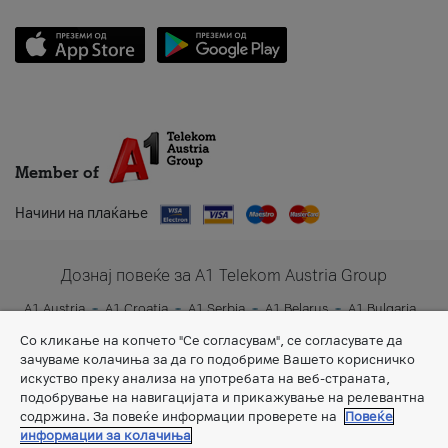
Member of
Начини на плаќање
Дознај повеќе за A1 Telekom Austria Group
A1 Austria
A1 Croatia
A1 Serbia
A1 Belarus
A1 Bulgaria
A1 Slovenia
A1 Digital
Со кликање на копчето "Се согласувам", се согласувате да
зачуваме колачиња за да го подобриме Вашето корисничко
искуство преку анализа на употребата на веб-страната,
подобрување на навигацијата и прикажување на релевантна
содржина. За повеќе информации проверете на
Повеќе
информации за колачиња