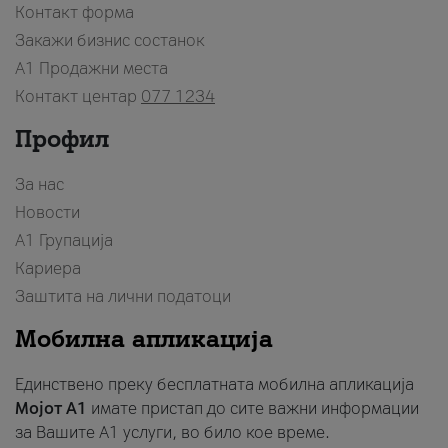
Контакт форма
Закажи бизнис состанок
A1 Продажни места
Контакт центар
077 1234
Профил
За нас
Новости
А1 Групација
Кариера
Заштита на лични податоци
Мобилна апликација
Единствено преку бесплатната мобилна апликација
Мојот A1
имате пристап до сите важни информации
за Вашите A1 услуги, во било кое време.