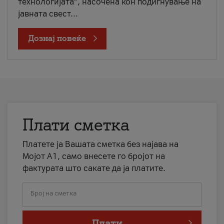
технологијата“, насочена кон подигнување на
јавната свест...
Дознај повеќе
Плати сметка
Платете ја Вашата сметка без најава на
Мојот А1, само внесете го бројот на
фактурата што сакате да ја платите.
Број на сметка
Плати