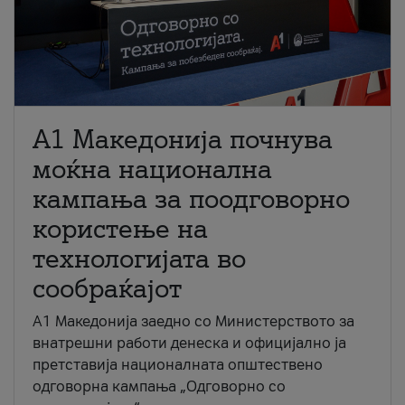
A1 Македонија почнува
моќна национална
кампања за поодговорно
користење на
технологијата во
сообраќајот
A1 Македонија заедно со Министерството за
внатрешни работи денеска и официјално ја
претставија националната општествено
одговорна кампања „Одговорно со