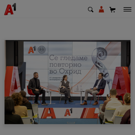
МК
EN
SQ
Приватни
Деловни
Поддршка
Надополни кредит
Плати сметка