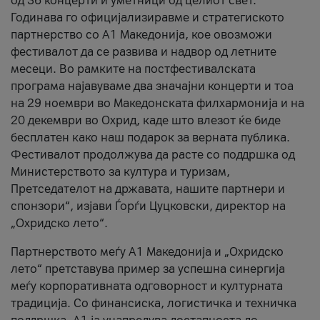
од 36 концерти и уметници од целиот свет.
Годинава го официјализиравме и стратегиското
партнерство со А1 Македонија, кое овозможи
фестивалот да се развива и надвор од летните
месеци. Во рамките на постфестивалската
програма најавуваме два значајни концерти и тоа
на 29 ноември во Македонската филхармонија и на
20 декември во Охрид, каде што влезот ќе биде
бесплатен како наш подарок за верната публика.
Фестивалот продолжува да расте со поддршка од
Министерството за култура и туризам,
Претседателот на државата, нашите партнери и
спонзори“, изјави Ѓорѓи Цуцковски, директор на
„Охридско лето“.
Партнерството меѓу A1 Македонија и „Охридско
лето“ претставува пример за успешна синергија
меѓу корпоративната одговорност и културната
традиција. Со финансиска, логистичка и техничка