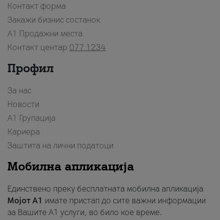
Контакт форма
Закажи бизнис состанок
A1 Продажни места
Контакт центар
077 1234
Профил
За нас
Новости
А1 Групација
Кариера
Заштита на лични податоци
Мобилна апликација
Единствено преку бесплатната мобилна апликација
Мојот A1
имате пристап до сите важни информации
за Вашите A1 услуги, во било кое време.