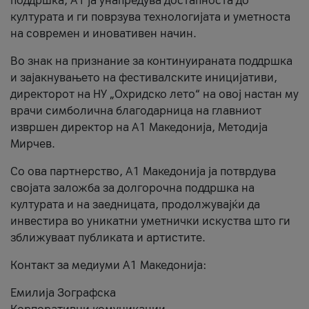
поддршка, A1 ја унапредува достапноста до
културата и ги поврзува технологијата и уметноста
на современ и иновативен начин.
Во знак на признание за континуираната поддршка
и зајакнувањето на фестивалските иницијативи,
директорот на НУ „Охридско лето“ на овој настан му
врачи симболична благодарница на главниот
извршен директор на A1 Македонија, Методија
Мирчев.
Со ова партнерство, A1 Македонија ја потврдува
својата заложба за долгорочна поддршка на
културата и на заедницата, продолжувајќи да
инвестира во уникатни уметнички искуства што ги
зближуваат публиката и артистите.
Контакт за медиуми А1 Македонија:
Емилија Зографска