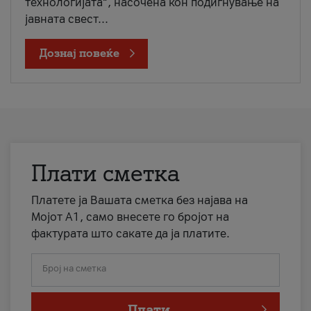
технологијата“, насочена кон подигнување на
јавната свест...
Дознај повеќе
Плати сметка
Платете ја Вашата сметка без најава на
Мојот А1, само внесете го бројот на
фактурата што сакате да ја платите.
Број на сметка
Плати