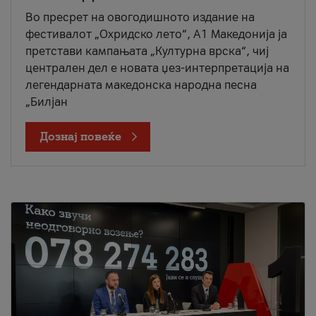
Во пресрет на овогодишното издание на
фестивалот „Охридско лето“, А1 Македонија ја
претстави кампањата „Културна врска“, чиј
централен дел е новата џез-интерпретација на
легендарната македонска народна песна
„Билјан
Дознај повеќе