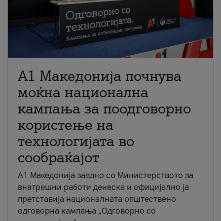
A1 Македонија почнува
моќна национална
кампања за поодговорно
користење на
технологијата во
сообраќајот
A1 Македонија заедно со Министерството за
внатрешни работи денеска и официјално ја
претставија националната општествено
одговорна кампања „Одговорно со