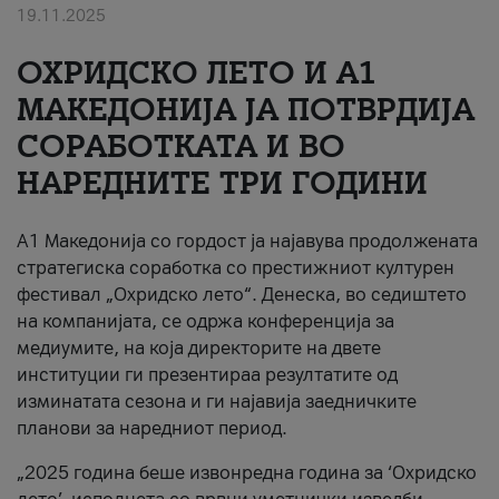
19.11.2025
За нас
ОХРИДСКО ЛЕТО И A1
#ПодобарОнлајн
МАКЕДОНИЈА ЈА ПОТВРДИЈА
СОРАБОТКАТА И ВО
НАРЕДНИТЕ ТРИ ГОДИНИ
A1 Македонија со гордост ја најавува продолжената
стратегиска соработка со престижниот културен
фестивал „Охридско лето“. Денеска, во седиштето
на компанијата, се одржа конференција за
медиумите, на која директорите на двете
институции ги презентираа резултатите од
изминатата сезона и ги најавија заедничките
планови за наредниот период.
„2025 година беше извонредна година за ‘Охридско