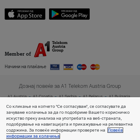
Member of
Начини на плаќање
Дознај повеќе за A1 Telekom Austria Group
A1 Austria
A1 Croatia
A1 Serbia
A1 Belarus
A1 Bulgaria
A1 Slovenia
A1 Digital
Со кликање на копчето "Се согласувам", се согласувате да
зачуваме колачиња за да го подобриме Вашето корисничко
искуство преку анализа на употребата на веб-страната,
подобрување на навигацијата и прикажување на релевантна
содржина. За повеќе информации проверете на
Повеќе
информации за колачиња