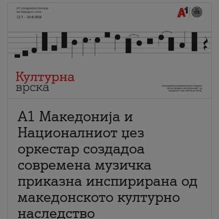
А1 Македонија и
Националниот џез
оркестар создадоа
современа музичка
приказна инспирирана од
македонското културно
наследство