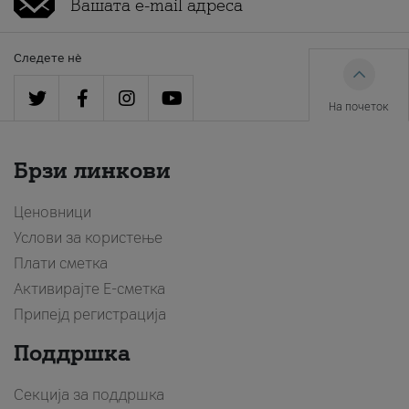
Следете нè
На почеток
Брзи линкови
Ценовници
Услови за користење
Плати сметка
Активирајте Е-сметка
Припејд регистрација
Поддршка
Секција за поддршка