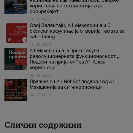
национална кампања за поодговорно
користење на технологијата во
сообраќајот
18.05.2026
Овој Валентајн, A1 Македонија и 6
скопски кафулиња ја отворија темата за
safe dating
16.02.2026
А1 Македонија ја претставува
револуционерната функционалност „
Подари на пријател“ за А1 Алфа
корисници
02.02.2026
Празничен A1 Net Sеf подарок од А1
Македонија за сите корисници
04.12.2025
Слични содржини