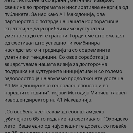
лето’, исполнета со врвни уметнички изведби,
свежина во програмата и инспиративна енергија од
публиката. За нас како A1 Македонија, ова
партнерство е потврда на нашата корпоративна
стратегија – да ја приближиме културата и
уметноста до сите граѓани. Горди сме што сме дел
од фестивал што успешно ги комбинира
наследството и традицијата со современите
уметнички тенденции. Со оваа соработка ја
зацврстуваме нашата визија за долгорочна
поддршка на културните иницијативи и со големо
задоволство ја најавуваме продолжената улога на
A1 Македонија како генерален спонзор и во
наредните години“, изјави Методија Мирчев, главен
извршен директор на A1 Македонија.
„Со особена чест сакам да соопштам дека
јубилејното 65-то издание на фестивалот “Охридско
лето” беше едно од најуспешните досега, со повеќе